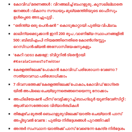
കോവിഡ് മരണങ്ങൾ : വിറങ്ങലിച്ച് ബംഗളുരു ,കൂസലില്ലാതെ
ജനങ്ങൾ :വികാസ സൗധയും മുഖ്യമന്ത്രിയുടെ ഓഫീസും
ഉൾപ്പെടെ അടച്ചുപൂട്ടി .
“ഒരിന്ത്യ ഒരു പെൻഷൻ ” കൊടുങ്കാറ്റായി പുതിയ വിപ്ലവം
മാലിന്യമെടുക്കാൻ ഇനി 200 രൂപ ,വാണിജ്യ സ്ഥാപനങ്ങളിൽ
500 :ബിബിഎംപി നിയമത്തിനെതിരെ കോൺഗ്രസ്സും
റെസിഡൻഷ്യൽ അസോസിയേഷനുകളും
‘കേറി വാടാ മക്കളേ’; ട്വിറ്ററില്‍ ട്രെന്റായി
#KeralaComesToTwitter
കേരളത്തിലേക്ക് പോകാൻ കോവിഡ് പരിശോധന വേണോ ?
സത്യാവസ്ഥ പരിശോധിക്കാം
7 ദിവസത്തേക്ക് കേരളത്തിലേക്ക് പോകാം,കോവിഡ് ജാഗ്രത
യിൽ അപ്ലൈ ചെയ്യുന്നതെങ്ങനെയെന്നു നോക്കാം
അഫിലിയേഷൻ ഫീസ് വെട്ടിക്കുറച്ച് ബാംഗ്ലൂർ യൂണിവേഴ്‌സിറ്റി :
ആശ്വാസത്തോടെ വിദ്യാർത്ഥികൾ
തിങ്കളഴ്ച മുതൽ ബെംഗളുരുവിലേക്ക് യാത്ര ചെയ്യാൻ പാസ്
അപ്പ്രൂവൽ വേണ്ട : പുതിയ നിർദ്ദേശങ്ങൾ പുറത്തിറക്കി
അന്തര്‍ സംസ്ഥാന യാത്രക്ക് പാസ് വേണ്ടെന്ന കേന്ദ്ര നിര്‍ദ്ദേശം