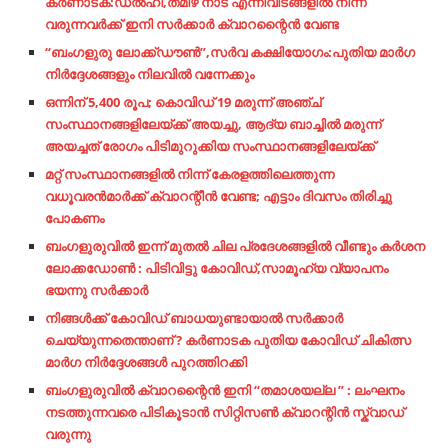
കർണാടക:ഡൽഹി,തമിഴ് നാട് എന്നിവിടങ്ങളിൽ നിന്ന്
വരുന്നവർക്ക് ഇനി സർക്കാർ ക്വാറന്റൈൻ വേണ്ട
“ബംഗളുരു ലോക്ക്ഡൗൺ”,സർവ കക്ഷിയോഗം:പുതിയ മാർഗ
നിർദ്ദേശങ്ങളും നിലവിൽ വന്നേക്കും
ഒന്നിന് 5,400 രൂപ; കൊവിഡ് 19 മരുന്ന് അഞ്ച്
സംസ്ഥാനങ്ങളിലേയ്ക്ക് അയച്ചു, ആദ്യ ബാച്ചില്‍ മരുന്ന്
അയച്ചത് രോഗം പിടിമുറുക്കിയ സംസ്ഥാനങ്ങളിലേയ്ക്ക്
മറ്റ് സംസ്ഥാനങ്ങളില്‍ നിന്ന് കേരളത്തിലെത്തുന്ന
വധൂവരന്‍മാര്‍ക്ക് ക്വാറന്റീന്‍ വേണ്ട; എട്ടാം ദിവസം തിരിച്ചു
പോകണം
ബംഗളുരുവിൽ ഇന്ന് മുതൽ ചില പ്രദേശങ്ങളിൽ വീണ്ടും കർശന
ലോക്കഡോൺ : പിടിവിട്ടു കോവിഡ്,സാമൂഹ്യ വ്യാപനം
ഭയന്നു സർക്കാർ
നിങ്ങൾക്ക് കോവിഡ് ബാധയുണ്ടായാൽ സർക്കാർ
ചെയ്യുന്നതെന്താണ് ? കർണാടക പുതിയ കോവിഡ് ചികിത്സ
മാർഗ നിർദ്ദേശങ്ങൾ പുറത്തിറക്കി
ബംഗളുരുവിൽ ക്വാറന്റൈൻ ഇനി “തമാശയല്ല ” : ലംഘനം
നടത്തുന്നവരെ പിടികൂടാൻ സിറ്റിസൺ ക്വാറന്റിൻ സ്ക്വാഡ്
വരുന്നു