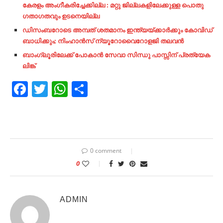
കേരളം അംഗീകരിച്ചേക്കില്ല : മറ്റു ജില്ലകളിലേക്കുള്ള പൊതു
ഗതാഗതവും ഉടനെയില്ല
ഡിസംബറോടെ അമ്പത് ശതമാനം ഇന്ത്യയ്ക്കാര്‍ക്കും കോവിഡ്
ബാധിക്കും; നിംഹാന്‍സ് ന്യൂറോവൈറോളജി തലവന്‍
ബാംഗ്ലൂരിലേക്ക് പോകാൻ സേവാ
സിന്ധു പാസ്സിന് പ്രത്യേക
ലിങ്ക്
Facebook
Twitter
WhatsApp
Share
0 comment
0
ADMIN