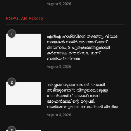
August 9, 2026
POPULAR POSTS
1
എൻഎ ഹാരിസിനെ തഴ‌‍ഞ്ഞു, വിവാദ
നായകൻ സമീര്‍ അഹമ്മദ് ഖാന്
അവസരം; 9 പുതുമുഖങ്ങളുമായി
കര്‍ണാടക മന്ത്രിസഭ, ഇന്ന്
സത്യപ്രതിജ്ഞ
August 3, 2026
2
‘അച്ഛനെപ്പോലെ കാല്‍ പൊക്കി
അടിയുണ്ടോ?’; വിസ്മയയോടുള്ള
ചോദ്യത്തിന് മൈക്ക് വാങ്ങി
മോഹൻലാലിന്റെ മറുപടി,
വിമര്‍ശനവുമായി സോഷ്യല്‍ മീഡിയ
August 4, 2026
3