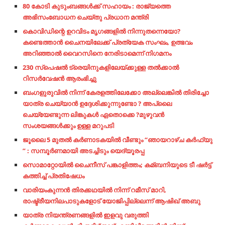
80 കോടി കുടുംബങ്ങള്‍ക്ക് സഹായം : രാജ്യത്തെ
അഭിസംബോധന ചെയ്തു പ്രധാന മന്ത്രി
കൊവിഡിന്റെ ഉറവിടം മൃഗങ്ങളില്‍ നിന്നുതന്നെയോ?​
കണ്ടെത്താന്‍ ചൈനയിലേക്ക് പ്രത്യേക സംഘം,​ ഉത്ഭവം
അറിഞ്ഞാല്‍ വൈറസിനെ നേരിടാമെന്ന് നിഗമനം
230 സ്‌പെഷല്‍ ട്രെയിനുകളിലേയ്ക്കുള്ള തല്‍ക്കാല്‍
റിസര്‍വേഷന്‍ ആരംഭിച്ചു
ബംഗളുരുവിൽ നിന്ന് കേരളത്തിലേക്കോ അല്ലെങ്കിൽ തിരിച്ചോ
യാത്ര ചെയ്യാൻ ഉദ്ദേശിക്കുന്നുണ്ടോ ? അപ്ലൈ
ചെയ്യേണ്ടുന്ന ലിങ്കുകൾ ഏതൊക്കെ ?മുഴുവൻ
സംശയങ്ങൾക്കും ഉള്ള മറുപടി
ജൂലൈ 5 മുതൽ കർണാടകയിൽ വീണ്ടും “ഞായറാഴ്ച കർഫ്യു
” : സമ്പൂർണമായി അടച്ചിടും യെദ്യൂരപ്പ
സൊമാറ്റോയില്‍ ചൈനീസ്​ പങ്കാളിത്തം; കമ്ബനിയുടെ ടീ ഷര്‍ട്ട്​
കത്തിച്ച്‌​ പ്രതിഷേധം
വാരിയംകുന്നന്‍ തിരക്കഥയില്‍ നിന്ന് റമീസ് മാറി,
രാഷ്ട്രീയനിലപാടുകളോട് യോജിപ്പില്ലെന്ന് ആഷിഖ് അബു
യാത്ര നിയന്ത്രണങ്ങളിൽ ഇളവു വരുത്തി