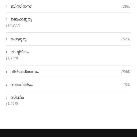
ബിസിനസ്
(286)
ബെംഗളൂരു
(14,277)
മംഗളുരു
(523)
രാഷ്ട്രീയം
(1,130)
വിദ്യാഭ്യാസം
(566)
സാഹിത്യം
(33)
സിനിമ
(1,513)