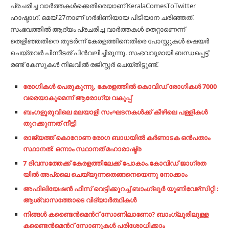
പ്രചരിച്ച വാർത്തകൾക്കെതിരെയാണ് KeralaComesToTwitter
ഹാഷ്ടാഗ്. മെയ് 27നാണ് ഗർഭിണിയായ പിടിയാന ചരിഞ്ഞത്.
സംഭവത്തിൽ ആദ്യം പ്രചരിച്ച വാർത്തകൾ തെറ്റാണെന്ന്
തെളിഞ്ഞതിനെ തുടർന്ന് കേരളത്തിനെതിരെ പോസ്റ്റുകൾ ഷെയർ
ചെയ്തവർ പിന്നീടത് പിൻവലിച്ചിരുന്നു. സംഭവവുമായി ബന്ധപ്പെട്ട്
രണ്ട് കേസുകൾ നിലവിൽ രജിസ്റ്റർ ചെയ്തിട്ടുണ്ട്.
രോഗികള്‍ പെരുകുന്നു, കേരളത്തില്‍ കൊവിഡ് രോഗികള്‍ 7000
വരെയാകുമെന്ന് ആരോഗ്യ വകുപ്പ്
ബം​ഗ​ളൂ​രു​വി​ലെ മലയാളി സംഘടനകള്‍ക്ക് കീഴിലെ പള്ളികള്‍
തുറക്കുന്നത് നീട്ടി
രാജ്യത്ത് കൊറോണ രോഗ ബാധയിൽ കർണാടക ഒൻപതാം
സ്ഥാനത്: ഒന്നാം സ്ഥാനത് മഹാരാഷ്ട്ര
7 ദിവസത്തേക്ക് കേരളത്തിലേക്ക് പോകാം,കോവിഡ് ജാഗ്രത
യിൽ അപ്ലൈ ചെയ്യുന്നതെങ്ങനെയെന്നു നോക്കാം
അഫിലിയേഷൻ ഫീസ് വെട്ടിക്കുറച്ച് ബാംഗ്ലൂർ യൂണിവേഴ്‌സിറ്റി :
ആശ്വാസത്തോടെ വിദ്യാർത്ഥികൾ
നിങ്ങൾ കണ്ടൈൻമെൻറ് സോണിലാണോ? ബാംഗ്ലൂരിലുള്ള
കണ്ടൈൻമെൻറ് സോണുകൾ പരിശോധിക്കാം