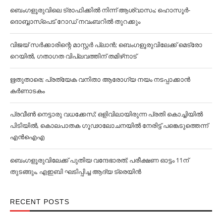
ബെംഗളൂരുവിലെ ട്രാഫിക്കില്‍ നിന്ന് ആശ്വാസം; ഹൊസൂര്‍-
ദൊബ്ബാസ്പെട് റോഡ് നവംബറില്‍ തുറക്കും
വിജയ് സര്‍ക്കാരിന്റെ മാസ്റ്റര്‍ പ്ലാന്‍; ബെംഗളൂരുവിലേക്ക് മെട്രോ
റെയില്‍, ഗതാഗത വിപ്ലവത്തിന് തമിഴ്‌നാട്
ഋതുതാരെ; പ്രത്യേക വനിതാ ആരോഗ്യ നയം നടപ്പാക്കാൻ
കര്‍ണാടകം
പ്രവീൺ നെട്ടാരു വധക്കേസ്; ഒളിവിലായിരുന്ന പ്രതി കൊച്ചിയിൽ
പിടിയിൽ, കൊലപാതക ഗൂഢാലോചനയിൽ നേരിട്ട് പങ്കെടുത്തെന്ന്
എൻഐഎ
ബെംഗളൂരുവിലേക്ക് പുതിയ വന്ദേഭാരത്; പരീക്ഷണ ഓട്ടം 11ന്
തുടങ്ങും, എഇബി ഘടിപ്പിച്ച ആദ്യ ട്രെയിന്‍
RECENT POSTS