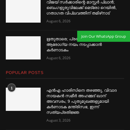
വിജയ് സര്‍ക്കാരിന്റെ മാസ്റ്റര്‍ പ്ലാന്‍;
ബെംഗളൂരുവിലേക്ക് മെട്രോ റെയില്‍,
ഗതാഗത വിപ്ലവത്തിന് തമിഴ്‌നാട്
August 6, 2026
Join Our WhatsApp Group
ഋതുതാരെ; പ്രത്യേക വനിതാ
ആരോഗ്യ നയം നടപ്പാക്കാൻ
കര്‍ണാടകം
August 6, 2026
POPULAR POSTS
1
എൻഎ ഹാരിസിനെ തഴ‌‍ഞ്ഞു, വിവാദ
നായകൻ സമീര്‍ അഹമ്മദ് ഖാന്
അവസരം; 9 പുതുമുഖങ്ങളുമായി
കര്‍ണാടക മന്ത്രിസഭ, ഇന്ന്
സത്യപ്രതിജ്ഞ
August 3, 2026