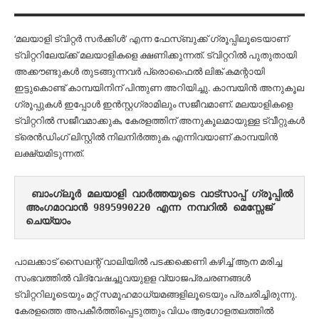
‘മലയാളി ട്വിറ്റർ സർക്കിൾ’ എന്ന ഫേസ്‌ബുക്ക് ഗ്രൂപ്പിലൂടെയാണ്
ട്വിറ്ററിലേയ്ക്ക് മലയാളികളെ ക്ഷണിക്കുന്നത്. ട്വിറ്ററിൽ പുതുതായി
അക്കൗണ്ടുകൾ തുടങ്ങുന്നവർ പ്രൊഫൈൽ ലിങ്ക് കമന്റായി
ഇട്ടുകൊണ്ട് കാമ്പയിനിന് പിന്തുണ അറിയിച്ചു. കാമ്പയിൻ അനുകൂല
ഗ്രൂപ്പുകൾ ഇപ്പോൾ ഇൻസ്റ്റഗ്രാമിലും സജീവമാണ്. മലയാളികളെ
ട്വിറ്ററിൽ സജീവമാക്കുക, കേരളത്തിന് അനുകൂലമായുള്ള ട്വീറ്റുകൾ
ട്രെൻഡിംഗ് ലിസ്റ്റിൽ നിലനിർത്തുക എന്നിവയാണ് കാമ്പയിൻ
ലക്ഷ്യമിടുന്നത്.
ബാംഗ്ലൂർ മലയാളി വാർത്തയുടെ വാട്സാപ്പ് ഗ്രൂപ്പിൽ 
അംഗമാവാൻ 9895990220 എന്ന നമ്പറിൽ മെസ്സേജ് 
ചെയ്യാം
പാലക്കാട് സൈലന്റ് വാലിയിൽ പടക്കക്കെണി കഴിച്ച് ആന മരിച്ച
സംഭവത്തിൽ വിദ്വേഷച്ചുവയുളള വ്യാജപ്രചരണങ്ങൾ
ട്വിറ്ററിലൂടെയും മറ്റ് സമൂഹമാധ്യമങ്ങളിലൂടെയും പ്രചരിച്ചിരുന്നു.
കേരളത്തെ അപകീർത്തിപ്പെടുത്തും വിധം ആഗോളതലത്തിൽ