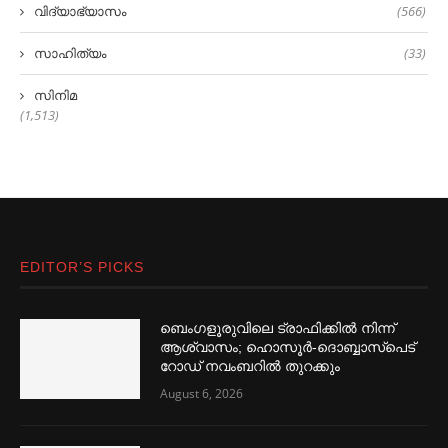
വിദ്യാഭ്യാസം
(566)
സാഹിത്യം
(33)
സിനിമ
(1,513)
EDITOR’S PICKS
ബെംഗളൂരുവിലെ ട്രാഫിക്കില്‍ നിന്ന്
ആശ്വാസം; ഹൊസൂര്‍-ദൊബ്ബാസ്പെട്
റോഡ് നവംബറില്‍ തുറക്കും
August 6, 2026