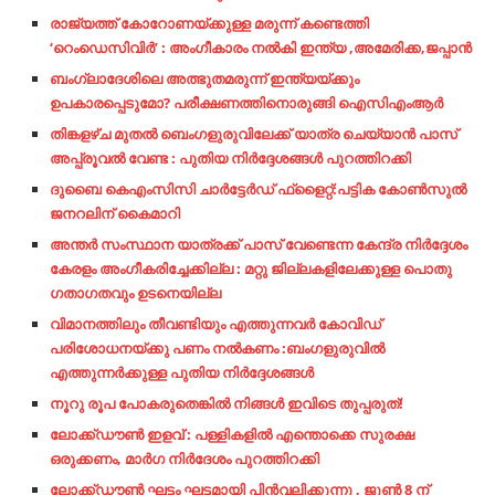
രാജ്യത്ത് കോറോണയ്ക്കുള്ള മരുന്ന് കണ്ടെത്തി
‘റെംഡെസിവിർ’ : അംഗീകാരം നൽകി ഇന്ത്യ ,അമേരിക്ക,ജപ്പാൻ
ബംഗ്ലാദേശിലെ അത്ഭുതമരുന്ന് ഇന്ത്യയ്ക്കും
ഉപകാരപ്പെടുമോ? പരീക്ഷണത്തിനൊരുങ്ങി ഐസിഎംആര്‍
തിങ്കളഴ്ച മുതൽ ബെംഗളുരുവിലേക്ക് യാത്ര ചെയ്യാൻ പാസ്
അപ്പ്രൂവൽ വേണ്ട : പുതിയ നിർദ്ദേശങ്ങൾ പുറത്തിറക്കി
ദുബൈ കെഎംസിസി ചാര്‍ട്ടേര്‍ഡ് ഫ്‌ളൈറ്റ്:പട്ടിക കോണ്‍സുല്‍
ജനറലിന് കൈമാറി
അന്തര്‍ സംസ്ഥാന യാത്രക്ക് പാസ് വേണ്ടെന്ന കേന്ദ്ര നിര്‍ദ്ദേശം
കേരളം അംഗീകരിച്ചേക്കില്ല : മറ്റു ജില്ലകളിലേക്കുള്ള പൊതു
ഗതാഗതവും ഉടനെയില്ല
വിമാനത്തിലും തീവണ്ടിയും എത്തുന്നവർ കോവിഡ്
പരിശോധനയ്ക്കു പണം നൽകണം :ബംഗളുരുവിൽ
എത്തുന്നർക്കുള്ള പുതിയ നിർദ്ദേശങ്ങൾ
നൂറു രൂപ പോകരുതെങ്കിൽ നിങ്ങൾ ഇവിടെ തുപ്പരുത്!
ലോക്ക്ഡൗൺ ഇളവ് : പള്ളികളിൽ എന്തൊക്കെ സുരക്ഷ
ഒരുക്കണം, മാർഗ നിർദേശം പുറത്തിറക്കി
ലോക്ക്ഡൗണ്‍ ഘട്ടം ഘട്ടമായി പിന്‍വലിക്കുന്നു , ജൂണ്‍ 8 ന്