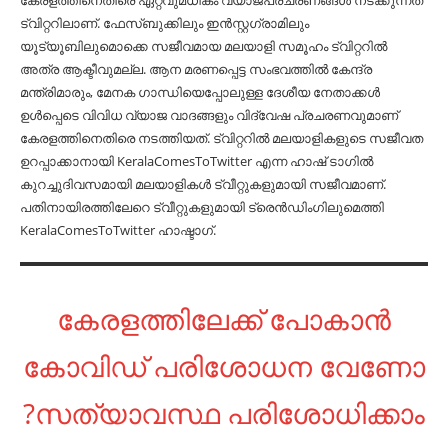
കേരളത്തിനെതിരെ ഏറ്റവുമധികം വ്യാജപ്രചരണങ്ങൾ നടക്കുന്നത്
ട്വിറ്ററിലാണ്. ഫേസ്ബുക്കിലും ഇൻസ്റ്റഗ്രാമിലും
യൂട്യൂബിലുമൊക്കെ സജീവമായ മലയാളി സമൂഹം ട്വിറ്ററിൽ
അത്ര ആക്ടീവുമല്ല. ആന മരണപ്പെട്ട സംഭവത്തിൽ കേന്ദ്ര
മന്ത്രിമാരും, മേനക ഗാന്ധിയെപ്പോലുള്ള ദേശീയ നേതാക്കൾ
ഉൾപ്പെടെ വിവിധ വ്യാജ വാദങ്ങളും വിദ്വേഷ പ്രചരണവുമാണ്
കേരളത്തിനെതിരെ നടത്തിയത്. ട്വിറ്ററിൽ മലയാളികളുടെ സജീവത
ഉറപ്പാക്കാനായി KeralaComesToTwitter എന്ന ഹാഷ് ടാഗിൽ
കുറച്ചുദിവസമായി മലയാളികൾ ട്വീറ്റുകളുമായി സജീവമാണ്.
പതിനായിരത്തിലേറെ ട്വീറ്റുകളുമായി ട്രെൻഡിംഗിലുമെത്തി
KeralaComesToTwitter ഹാഷ്ടാഗ്.
കേരളത്തിലേക്ക് പോകാൻ
കോവിഡ് പരിശോധന വേണോ
?സത്യാവസ്ഥ പരിശോധിക്കാം