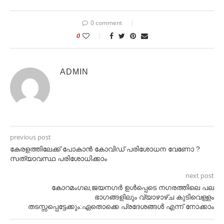
0 comment
0
ADMIN
previous post
കേരളത്തിലേക്ക് പോകാൻ കോവിഡ് പരിശോധന വേണോ ?
സത്യാവസ്ഥ പരിശോധിക്കാം
next post
കോറമംഗല,ജയനഗർ ഉൾപ്പെടെ നഗരത്തിലെ പല
ഭാഗങ്ങളിലും വ്യാഴാഴ്ച കുടിവെള്ളം
തടസ്സപ്പെട്ടേക്കും:ഏതൊക്കെ പ്രദേശങ്ങൾ എന്ന് നോക്കാം