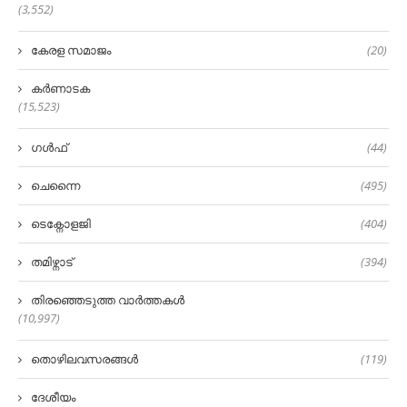
(3,552)
കേരള സമാജം
(20)
കർണാടക
(15,523)
ഗൾഫ്
(44)
ചെന്നൈ
(495)
ടെക്നോളജി
(404)
തമിഴ്നാട്
(394)
തിരഞ്ഞെടുത്ത വാർത്തകൾ
(10,997)
തൊഴിലവസരങ്ങൾ
(119)
ദേശീയം