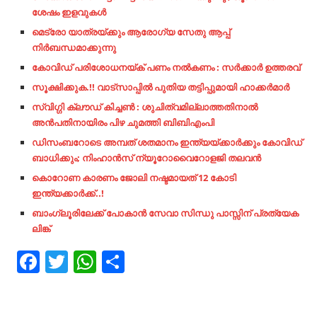
ശേഷം ഇളവുകൾ
മെട്രോ യാത്രയ്ക്കും ആരോഗ്യ സേതു ആപ്പ്
നിർബന്ധമാക്കുന്നു
കോവിഡ് പരിശോധനയ്ക് പണം നൽകണം : സർക്കാർ ഉത്തരവ്
സൂക്ഷിക്കുക.!! വാട്‌സാപ്പില്‍ പുതിയ തട്ടിപ്പുമായി ഹാക്കര്‍മാര്‍
സ്വിഗ്ഗി ക്ലൗഡ് കിച്ചൺ : ശുചിത്വമില്ലാത്തതിനാൽ
അൻപതിനായിരം പിഴ ചുമത്തി ബിബിഎംപി
ഡിസംബറോടെ അമ്പത് ശതമാനം ഇന്ത്യയ്ക്കാര്‍ക്കും കോവിഡ്
ബാധിക്കും; നിംഹാന്‍സ് ന്യൂറോവൈറോളജി തലവന്‍
കൊറോണ കാരണം ജോലി നഷ്ടമായത് 12 കോടി
ഇന്ത്യക്കാർക്ക്..!
ബാംഗ്ലൂരിലേക്ക് പോകാൻ സേവാ സിന്ധു പാസ്സിന് പ്രത്യേക
ലിങ്ക്
Facebook
Twitter
WhatsApp
Share