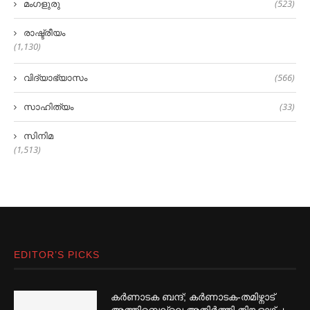
മംഗളുരു
(523)
രാഷ്ട്രീയം
(1,130)
വിദ്യാഭ്യാസം
(566)
സാഹിത്യം
(33)
സിനിമ
(1,513)
EDITOR’S PICKS
കര്‍ണാടക ബന്ദ്; കര്‍ണാടക-തമിഴ്നാട്