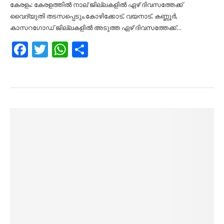
കേരളം: കേരളത്തിൽ നാല് ജില്ലകളിൽ ഏഴ് ദിവസത്തേക്ക്
വൈദ്യുതി തടസപ്പെടും.കോഴിക്കോട്, വയനാട്, കണ്ണൂർ,
കാസറഗോഡ് ജില്ലകളിൽ അടുത്ത ഏഴ് ദിവസത്തേക്ക്…
Facebook
Twitter
WhatsApp
Share