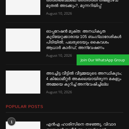
അത്തിബെല്ലെ അതിര്‍ത്തി തിങ്കളാഴ്ച
മുതല്‍ അടക്കും?, മുന്നറിയിപ്പ്
August 10, 2026
ഓപ്പറേഷൻ മുക്ത: അനധികൃത
കുടിയേറ്റക്കാരായ 105 ബംഗ്ലാദേശികള്‍
പിടിയില്‍; പലരുടെയും കൈവശം
ആധാര്‍ കാര്‍ഡ്, അന്വേഷണം
August 10, 2026
Join Our WhatsApp Group
അടച്ചിട്ട വീട്ടില്‍ വീട്ടമ്മയുടെ അസ്ഥികൂടം;
4 കിലോമീറ്റര്‍ അകലെയായിരുന്ന മകളും
അമ്മയെ കുറിച്ച്‌ അന്വേഷിച്ചില്ല
August 10, 2026
POPULAR POSTS
1
എൻഎ ഹാരിസിനെ തഴ‌‍ഞ്ഞു, വിവാദ