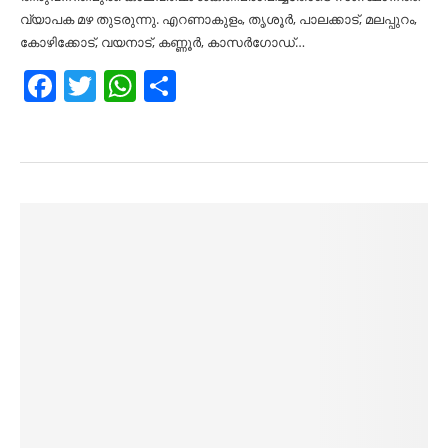
വ്യാപക മഴ തുടരുന്നു. എറണാകുളം, തൃശൂർ, പാലക്കാട്, മലപ്പുറം,
കോഴിക്കോട്, വയനാട്, കണ്ണൂർ, കാസർഗോഡ്…
Facebook
Twitter
WhatsApp
Share