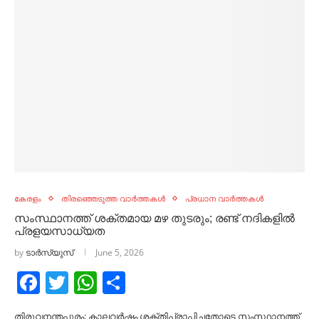
കേരളം
തിരഞ്ഞെടുത്ത വാർത്തകൾ
പ്രധാന വാർത്തകൾ
സംസ്ഥാനത്ത് ശക്തമായ മഴ തുടരും; രണ്ട് നദികളില്‍
പ്രളയസാധ്യത
by
ടാർസ്യുസ്
June 5, 2026
Facebook
Twitter
WhatsApp
Share
തിരുവനന്തപുരം: കാലവർഷം ശക്തിപ്രാപിച്ചതോടെ സംസ്ഥാനത്ത്