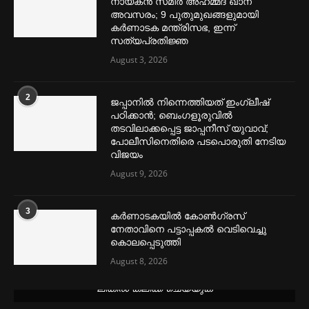
നായകൻ സമീര്‍ അഹമ്മദ് ഖാന്
അവസരം; 9 പുതുമുഖങ്ങളുമായി
കര്‍ണാടക മന്ത്രിസഭ, ഇന്ന്
സത്യപ്രതിജ്ഞ
August 3, 2026
2
ജപ്പാനില്‍ നിന്നെത്തിയത് ഇംഗ്ലീഷ്
പഠിക്കാൻ; ബെംഗളൂരുവില്‍
തടവിലാക്കപ്പെട്ട ജാപ്പനീസ് യുവാവ്;
പോലീസിനെതിരെ പടപൊരുതി നേടിയ
വിജയം
August 9, 2026
3
കര്‍ണാടകയില്‍ കോണ്‍ഗ്രസ്
നേതാവിനെ പട്ടാപ്പകല്‍ വെടിവെച്ചു
കൊലപ്പെടുത്തി
August 8, 2026
മെന്‍സ്ട്രല്‍ കപ്പുകള്‍ ഏറ്റവും വില കുറവിൽ ലഭിക്കാൻ ഈ
ലിങ്കിൽ ക്ലിക്ക് ചെയ്യുക