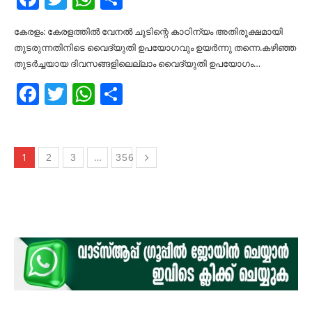
കേരളം: കേരളത്തിൽ വേനല്‍ ചൂടിന്റെ കാഠിന്യം അതിരൂക്ഷമായി
തുടരുന്നതിനിടെ വൈദ്യുതി ഉപയോഗവും ഉയർന്നു തന്നെ.കഴിഞ്ഞ
തുടർച്ചയായ ദിവസങ്ങളിലെല്ലാം വൈദ്യുതി ഉപയോഗം…
Facebook
Twitter
WhatsApp
Share
1
…
2
3
356