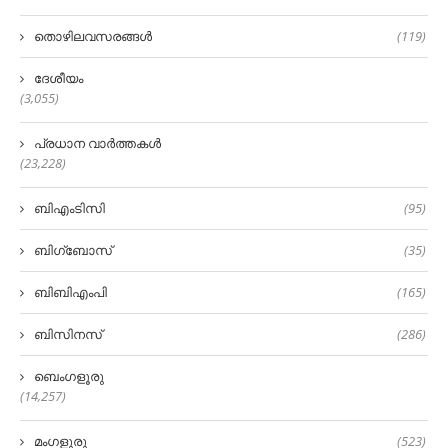
തൊഴിലവസരങ്ങൾ
(119)
ദേശീയം
(3,055)
പ്രധാന വാർത്തകൾ
(23,228)
ബിഎംടിസി
(95)
ബിഗ്‌ബോസ്
(35)
ബിബിഎംപി
(165)
ബിസിനസ്
(286)
ബെംഗളൂരു
(14,257)
മംഗളുരു
(523)