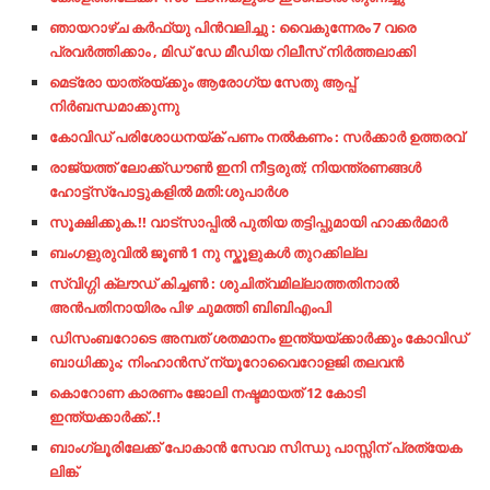
ഞായറാഴ്ച കർഫ്യു പിൻവലിച്ചു : വൈകുന്നേരം 7 വരെ
പ്രവർത്തിക്കാം , മിഡ് ഡേ മീഡിയ റിലീസ് നിർത്തലാക്കി
മെട്രോ യാത്രയ്ക്കും ആരോഗ്യ സേതു ആപ്പ്
നിർബന്ധമാക്കുന്നു
കോവിഡ് പരിശോധനയ്ക് പണം നൽകണം : സർക്കാർ ഉത്തരവ്
രാജ്യത്ത് ലോക്ക്ഡൗണ്‍ ഇനി നീട്ടരുത്; നിയന്ത്രണങ്ങള്‍
ഹോട്ട്സ്പോട്ടുകളില്‍ മതി:ശുപാര്‍ശ
സൂക്ഷിക്കുക.!! വാട്‌സാപ്പില്‍ പുതിയ തട്ടിപ്പുമായി ഹാക്കര്‍മാര്‍
ബംഗളുരുവിൽ ജൂൺ 1 നു സ്കൂളുകൾ തുറക്കില്ല
സ്വിഗ്ഗി ക്ലൗഡ് കിച്ചൺ : ശുചിത്വമില്ലാത്തതിനാൽ
അൻപതിനായിരം പിഴ ചുമത്തി ബിബിഎംപി
ഡിസംബറോടെ അമ്പത് ശതമാനം ഇന്ത്യയ്ക്കാര്‍ക്കും കോവിഡ്
ബാധിക്കും; നിംഹാന്‍സ് ന്യൂറോവൈറോളജി തലവന്‍
കൊറോണ കാരണം ജോലി നഷ്ടമായത് 12 കോടി
ഇന്ത്യക്കാർക്ക്..!
ബാംഗ്ലൂരിലേക്ക് പോകാൻ സേവാ സിന്ധു പാസ്സിന് പ്രത്യേക
ലിങ്ക്