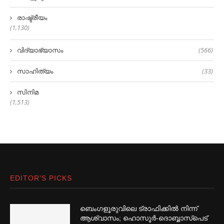
രാഷ്ട്രീയം
(1,130)
വിദ്യാഭ്യാസം
(566)
സാഹിത്യം
(33)
സിനിമ
(1,513)
EDITOR’S PICKS
ബെംഗളൂരുവിലെ ട്രാഫിക്കില്‍ നിന്ന്
ആശ്വാസം; ഹൊസൂര്‍-ദൊബ്ബാസ്പെട്