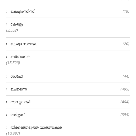
കെഎംസിസി
(19)
കേരളം
(3,552)
കേരള സമാജം
(20)
കർണാടക
(15,523)
ഗൾഫ്
(44)
ചെന്നൈ
(495)
ടെക്നോളജി
(404)
തമിഴ്നാട്
(394)
തിരഞ്ഞെടുത്ത വാർത്തകൾ
(10,997)