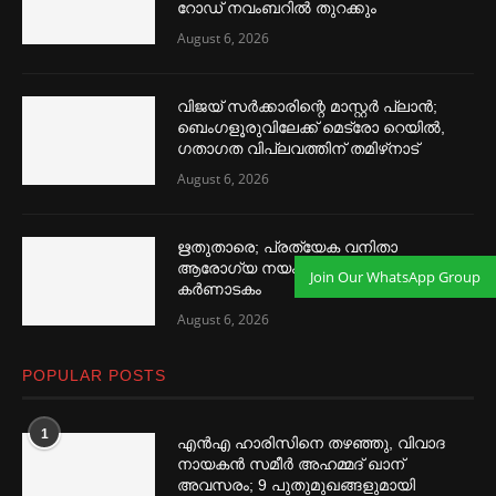
റോഡ് നവംബറില്‍ തുറക്കും
August 6, 2026
വിജയ് സര്‍ക്കാരിന്റെ മാസ്റ്റര്‍ പ്ലാന്‍;
ബെംഗളൂരുവിലേക്ക് മെട്രോ റെയില്‍,
ഗതാഗത വിപ്ലവത്തിന് തമിഴ്‌നാട്
August 6, 2026
ഋതുതാരെ; പ്രത്യേക വനിതാ
ആരോഗ്യ നയം നടപ്പാക്കാൻ
Join Our WhatsApp Group
കര്‍ണാടകം
August 6, 2026
POPULAR POSTS
1
എൻഎ ഹാരിസിനെ തഴ‌‍ഞ്ഞു, വിവാദ
നായകൻ സമീര്‍ അഹമ്മദ് ഖാന്
അവസരം; 9 പുതുമുഖങ്ങളുമായി