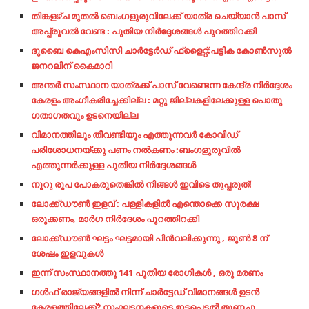
തിങ്കളഴ്ച മുതൽ ബെംഗളുരുവിലേക്ക് യാത്ര ചെയ്യാൻ പാസ്
അപ്പ്രൂവൽ വേണ്ട : പുതിയ നിർദ്ദേശങ്ങൾ പുറത്തിറക്കി
ദുബൈ കെഎംസിസി ചാര്‍ട്ടേര്‍ഡ് ഫ്‌ളൈറ്റ്:പട്ടിക കോണ്‍സുല്‍
ജനറലിന് കൈമാറി
അന്തര്‍ സംസ്ഥാന യാത്രക്ക് പാസ് വേണ്ടെന്ന കേന്ദ്ര നിര്‍ദ്ദേശം
കേരളം അംഗീകരിച്ചേക്കില്ല : മറ്റു ജില്ലകളിലേക്കുള്ള പൊതു
ഗതാഗതവും ഉടനെയില്ല
വിമാനത്തിലും തീവണ്ടിയും എത്തുന്നവർ കോവിഡ്
പരിശോധനയ്ക്കു പണം നൽകണം :ബംഗളുരുവിൽ
എത്തുന്നർക്കുള്ള പുതിയ നിർദ്ദേശങ്ങൾ
നൂറു രൂപ പോകരുതെങ്കിൽ നിങ്ങൾ ഇവിടെ തുപ്പരുത്!
ലോക്ക്ഡൗൺ ഇളവ് : പള്ളികളിൽ എന്തൊക്കെ സുരക്ഷ
ഒരുക്കണം, മാർഗ നിർദേശം പുറത്തിറക്കി
ലോക്ക്ഡൗണ്‍ ഘട്ടം ഘട്ടമായി പിന്‍വലിക്കുന്നു , ജൂണ്‍ 8 ന്
ശേഷം ഇളവുകൾ
ഇന്ന് സംസ്ഥാനത്തു 141 പുതിയ രോഗികൾ , ഒരു മരണം
ഗള്‍ഫ് രാജ്യങ്ങളില്‍ നിന്ന് ചാര്‍ട്ടേഡ് വിമാനങ്ങള്‍ ഉടന്‍
കേരളത്തിലേക്ക്? സംഘടനകളുടെ ഇടപെടല്‍ തുണച്ചു