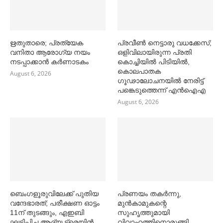
ഋതുതാരെ; പ്രത്യേക
പ്രവീൺ നെട്ടാരു വധക്കേസ്;
വനിതാ ആരോഗ്യ നയം
ഒളിവിലായിരുന്ന പ്രതി
നടപ്പാക്കാൻ കര്‍ണാടകം
കൊച്ചിയിൽ പിടിയിൽ,
കൊലപാതക
August 6, 2026
ഗൂഢാലോചനയിൽ നേരിട്ട്
പങ്കെടുത്തെന്ന് എൻഐഎ
August 6, 2026
ബെംഗളൂരുവിലേക്ക് പുതിയ
പ്രണയം തകര്‍ന്നു,
വന്ദേഭാരത്; പരീക്ഷണ ഓട്ടം
മുൻകാമുകന്റെ
11ന് തുടങ്ങും, എഇബി
സുഹൃത്തുമായി
ഘടിപ്പിച്ച ആദ്യ ട്രെയിന്‍
വിവാഹത്തിനൊരുങ്ങി,