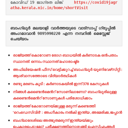
കോവിഡ് 19 ജാഗ്രത ലിങ്ക്     
https://covid19jagr
atha.kerala.nic.in/home/shortVisit
ബാംഗ്ലൂർ മലയാളി വാർത്തയുടെ വാട്സാപ്പ് ഗ്രൂപ്പിൽ 
അംഗമാവാൻ 9895990220 എന്ന നമ്പറിൽ മെസ്സേജ് 
ചെയ്യാം  
രാജ്യത്ത് കൊറോണ രോഗ ബാധയിൽ കർണാടക ഒൻപതാം
സ്ഥാനത്: ഒന്നാം സ്ഥാനത് മഹാരാഷ്ട്ര
അഫിലിയേഷൻ ഫീസ് വെട്ടിക്കുറച്ച് ബാംഗ്ലൂർ യൂണിവേഴ്‌സിറ്റി :
ആശ്വാസത്തോടെ വിദ്യാർത്ഥികൾ
രണ്ടു മരണം കൂടി : കർണാടകയിൽ ഇന്ന് 378 കേസുകൾ
നിങ്ങൾ കണ്ടൈൻമെൻറ് സോണിലാണോ? ബാംഗ്ലൂരിലുള്ള
കണ്ടൈൻമെൻറ് സോണുകൾ പരിശോധിക്കാം
രാജ്യത്ത് കോറോണയ്ക്കുള്ള മരുന്ന് കണ്ടെത്തി
‘റെംഡെസിവിർ’ : അംഗീകാരം നൽകി ഇന്ത്യ ,അമേരിക്ക,ജപ്പാൻ
ബംഗ്ലാദേശിലെ അത്ഭുതമരുന്ന് ഇന്ത്യയ്ക്കും
ഉപകാരപ്പെടുമോ? പരീക്ഷണത്തിനൊരുങ്ങി ഐസിഎംആര്‍