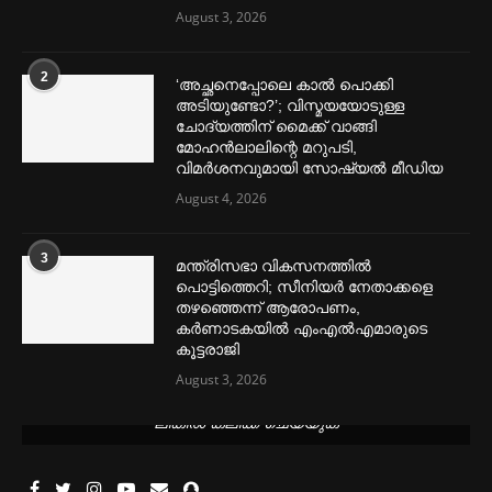
August 3, 2026
2
‘അച്ഛനെപ്പോലെ കാല്‍ പൊക്കി
അടിയുണ്ടോ?’; വിസ്മയയോടുള്ള
ചോദ്യത്തിന് മൈക്ക് വാങ്ങി
മോഹൻലാലിന്റെ മറുപടി,
വിമര്‍ശനവുമായി സോഷ്യല്‍ മീഡിയ
August 4, 2026
3
മന്ത്രിസഭാ വികസനത്തിൽ
പൊട്ടിത്തെറി; സീനിയർ നേതാക്കളെ
തഴഞ്ഞെന്ന് ആരോപണം,
കർണാടകയിൽ എംഎൽഎമാരുടെ
കൂട്ടരാജി
August 3, 2026
മെന്‍സ്ട്രല്‍ കപ്പുകള്‍ ഏറ്റവും വില കുറവിൽ ലഭിക്കാൻ ഈ
ലിങ്കിൽ ക്ലിക്ക് ചെയ്യുക