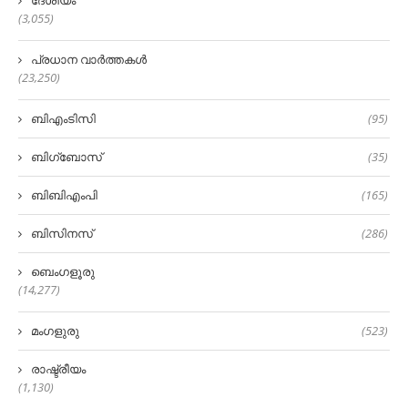
ദേശീയം
(3,055)
പ്രധാന വാർത്തകൾ
(23,250)
ബിഎംടിസി
(95)
ബിഗ്‌ബോസ്
(35)
ബിബിഎംപി
(165)
ബിസിനസ്
(286)
ബെംഗളൂരു
(14,277)
മംഗളുരു
(523)
രാഷ്ട്രീയം
(1,130)