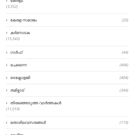
കേരളം
(3,552)
കേരള സമാജം
(20)
കർണാടക
(15,543)
ഗൾഫ്
(44)
ചെന്നൈ
(496)
ടെക്നോളജി
(404)
തമിഴ്നാട്
(394)
തിരഞ്ഞെടുത്ത വാർത്തകൾ
(11,019)
തൊഴിലവസരങ്ങൾ
(119)