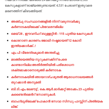
കേസുകളാണ് രാജ്യത്തുണ്ടായത്. 4,531 പേരാണ് ഇതുവരെ
മരണത്തിന് കീഴടങ്ങിയത്.
അഞ്ചു സംസ്ഥാനങ്ങളിൽ നിന്ന് വരുന്നവർക്കു
കർണാടകയിലേക്ക് പ്രവേശനമില്ല
മെയ് 28 , ഈവനിംഗ് ബുള്ളറ്റിൻ : 115 പുതിയ കേസുകൾ
കൊറോണ കാരണം ജോലി നഷ്ടമായത് 12 കോടി
ഇന്ത്യക്കാർക്ക്..!
എം പി വീരേന്ദ്രകുമാർ അന്തരിച്ചു
മടങ്ങിയെത്തിയ നൂറുകണക്കിന് പേരെ
കാണ്മാനില്ല:അതിർത്തിയിൽ പരിശോധന
ശക്തമാക്കാനൊരുങ്ങി കർണാടക
കര്‍ണാടകയില്‍ ഞായറാഴ്ച മുതൽ ആരാധനാലയങ്ങള്‍
തുറക്കാന്‍ അനുമതി
ബി.ടി.എം.ലേഔട്ട് , കെ.ആർ.മാർക്കറ്റ് അടക്കം 23 പുതിയ
കണ്ടൈൻമെൻറ് സോണുകൾ
.
ബാംഗ്ലൂരിലേക്ക് പോകാൻ സേവാ സിന്ധു പാസ്സിന് പ്രത്യേക
ലിങ്ക്