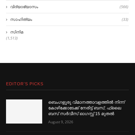
വിദ്യാഭ്യാസം
(566)
സാഹിത്യം
(33)
സിനിമ
(1,513)
EDITOR’S PICKS
ബെംഗളൂരു വിമാനത്താവളത്തില്‍ നിന്ന്
കോഴിക്കോടേക്ക് നേരിട്ട് ബസ്; ഫ്ലൈ
ബസ് സര്‍വീസ് ഓഗസ്റ്റ് 15 മുതല്‍
August 9, 2026