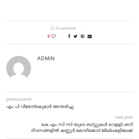
0 comment
0
ADMIN
previous post
എം പി വീരേന്ദ്രകുമാർ അന്തരിച്ചു
next post
കെ എം സി സി യുടെ ബസ്സുകൾ വെളളി,ശനി
ദിവസങ്ങളിൽ കണ്ണൂർ,കോഴിക്കോട് ജില്ലകളിലേക്ക്