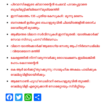
പ്രവാസികളുടെ ക്വാറന്റൈന്‍ ചെലവ്; പാവപ്പെട്ടവരെ
ബുദ്ധിമുട്ടിക്കില്ലെന്ന് മുഖ്യമന്ത്രി
ഇന്ന് മൊത്തം 135 പുതിയ കേസുകൾ : മൂന്നു മരണം
ബനശങ്കരി ഉൾപ്പെടെ ബംഗളുരുവിൽ ചിലയിടങ്ങളിൽ ഒരാഴ്ച
വൈദ്യുതി മുടങ്ങും
ആഭ്യന്തര വിമാന സർവീസുകൾ ഇന്ന് മുതൽ : യാത്രക്കാർക്ക്
സേവാ സിന്ധു പാസ് നിർബന്ധം
വിമാന യാത്രക്കാർക്ക് ആരോഗ്യ സേതു ആപ് നിർബന്ധമില്ല
: വ്യോമയാന മന്ത്രി
കേരളത്തിൽ നിന്ന് വരുന്നവർക്കു രോഗലക്ഷണം ഇല്ലെങ്കിൽ
ഹോം കൊറന്റൈൻ
കെ ആർ മാർക്കറ്റ് തുറക്കുന്നു :സാമൂഹിക അകലം പാലിക്കുക
വെല്ലുവിളിയായിരിക്കും
ആമസോൺ ഫുഡ് ഡെലിവറി ബെംഗളൂരുവിൽ തുടങ്ങി :
വെല്ലുവിളി ഏറ്റെടുക്കാൻ സോമറ്റോയും സ്വിഗ്ഗിയും
Facebook
Twitter
WhatsApp
Share