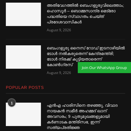
അതിവേഗത്തില്‍ ബെംഗളൂരുവിലെത്താം;
ഹൊസൂര്‍ – ബൊമ്മസാന്ദ്ര മെട്രോ
പദ്ധതിയെ സ്വാഗതം ചെയ്ത്
പ്രദേശവാസികള്‍
August 9, 2026
ബെംഗളൂരു നൈസ് റോഡ് ഇടനാഴിയില്‍
ടോള്‍ നല്‍കരുതെന്ന് കേന്ദ്രമന്ത്രി;
ടോള്‍ നിരക്ക് കൂട്ടിയതാരെന്ന്
കോണ്‍ഗ്രസ്
Join Our WhatsApp Group
August 9, 2026
POPULAR POSTS
1
എൻഎ ഹാരിസിനെ തഴ‌‍ഞ്ഞു, വിവാദ
നായകൻ സമീര്‍ അഹമ്മദ് ഖാന്
അവസരം; 9 പുതുമുഖങ്ങളുമായി
കര്‍ണാടക മന്ത്രിസഭ, ഇന്ന്
സത്യപ്രതിജ്ഞ