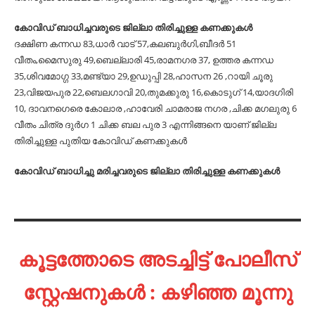
കോവിഡ് ബാധിച്ചവരുടെ ജില്ലാ തിരിച്ചുള്ള കണക്കുകൾ
ദക്ഷിണ കന്നഡ 83,ധാർ വാട് 57,കലബുർഗി,ബീദർ 51
വീതം,മൈസുരു 49,ബെല്ലാരി 45,രാമനഗര 37, ഉത്തര കന്നഡ
35,ശിവമോഗ്ഗ 33,മണ്ട്യാ 29,ഉഡുപ്പി 28,ഹാസന 26 ,റായി ചൂരു
23,വിജയപുര 22,ബെലഗാവി 20,തുമക്കുരു 16,കൊടുഗ് 14,യാദഗിരി
10, ദാവനഗെരെ കോലാര ,ഹാവേരി ചാമരാജ നഗര ,ചിക്ക മഗലുരു 6
വീതം ചിത്ര ദുർഗ 1 ചിക്ക ബല പുര 3 എന്നിങ്ങനെ യാണ് ജില്ല
തിരിച്ചുള്ള പുതിയ കോവിഡ് കണക്കുകൾ
കോവിഡ് ബാധിച്ചു മരിച്ചവരുടെ ജില്ലാ തിരിച്ചുള്ള കണക്കുകൾ
കൂട്ടത്തോടെ അടച്ചിട്ട് പോലീസ്
സ്റ്റേഷനുകൾ : കഴിഞ്ഞ മൂന്നു