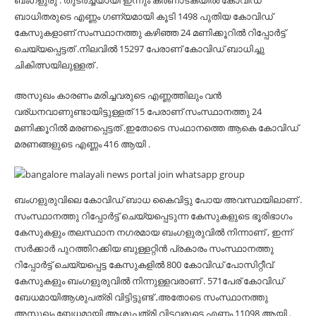
ബംഗളുരു : തുടർച്ചയായി ഇന്നും കർണാടകയിൽ കോവിഡ്
ബാധിതരുടെ എണ്ണം ഗണ്യമായി കൂടി 1498 പുതിയ കോവിഡ്
കേസുകളാണ് സംസ്ഥാനത്തു കഴിഞ്ഞ 24 മണിക്കൂറിൽ റിപ്പോർട്ട്
ചെയ്യപ്പെട്ടത് .നിലവിൽ 15297 പേരാണ് കോവിഡ് ബാധിച്ചു
ചികിത്സയിലുള്ളത് .
അസുഖം കാരണം മരിച്ചവരുടെ എണ്ണത്തിലും വൻ
വര്ധനവാണുണ്ടായിട്ടുള്ളത് 15 പേരാണ് സംസ്ഥാനത്തു 24
മണിക്കൂറിൽ മരണപ്പെട്ടത് .ഇതോടെ സംഥാനത്തെ ആകെ കോവിഡ്
മരണങ്ങളുടെ എണ്ണം 416 ആയി .
ബംഗളുരുവിലെ കോവിഡ് ബാധ കൈവിട്ടു പോയ അവസ്ഥയിലാണ് .
സംസ്ഥാനത്തു റിപ്പോർട്ട് ചെയ്യപ്പെടുന്ന കേസുകളുടെ ഭൂരിഭാഗം
കേസുകളും തലസ്ഥാന നഗരമായ ബംഗളുരുവിൽ നിന്നാണ് , ഇന്ന്
സർക്കാർ പുറത്തിറക്കിയ ബുള്ളറ്റിൻ പ്രകാരം സംസ്ഥാനത്തു
റിപ്പോർട്ട് ചെയ്യപ്പെട്ട കേസുകളിൽ 800 കോവിഡ് പോസിറ്റീവ്
കേസുകളും ബംഗളുരുവിൽ നിന്നുള്ളവരാണ് . 571പേര് കോവിഡ്
ബേധമായിആശുപത്രി വിട്ടിട്ടുണ്ട് ,അതോടെ സംസ്ഥാനത്തു
അസുഖം ബേധമായി ആശുപത്രി വിട്ടവരുടെ എണ്ണം 11098 ആയി .