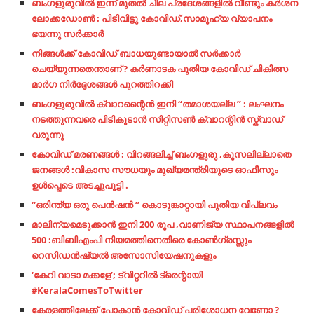
ബംഗളുരുവിൽ ഇന്ന് മുതൽ ചില പ്രദേശങ്ങളിൽ വീണ്ടും കർശന
ലോക്കഡോൺ : പിടിവിട്ടു കോവിഡ്,സാമൂഹ്യ വ്യാപനം
ഭയന്നു സർക്കാർ
നിങ്ങൾക്ക് കോവിഡ് ബാധയുണ്ടായാൽ സർക്കാർ
ചെയ്യുന്നതെന്താണ് ? കർണാടക പുതിയ കോവിഡ് ചികിത്സ
മാർഗ നിർദ്ദേശങ്ങൾ പുറത്തിറക്കി
ബംഗളുരുവിൽ ക്വാറന്റൈൻ ഇനി “തമാശയല്ല ” : ലംഘനം
നടത്തുന്നവരെ പിടികൂടാൻ സിറ്റിസൺ ക്വാറന്റിൻ സ്ക്വാഡ്
വരുന്നു
കോവിഡ് മരണങ്ങൾ : വിറങ്ങലിച്ച് ബംഗളുരു ,കൂസലില്ലാതെ
ജനങ്ങൾ :വികാസ സൗധയും മുഖ്യമന്ത്രിയുടെ ഓഫീസും
ഉൾപ്പെടെ അടച്ചുപൂട്ടി .
“ഒരിന്ത്യ ഒരു പെൻഷൻ ” കൊടുങ്കാറ്റായി പുതിയ വിപ്ലവം
മാലിന്യമെടുക്കാൻ ഇനി 200 രൂപ ,വാണിജ്യ സ്ഥാപനങ്ങളിൽ
500 :ബിബിഎംപി നിയമത്തിനെതിരെ കോൺഗ്രസ്സും
റെസിഡൻഷ്യൽ അസോസിയേഷനുകളും
‘കേറി വാടാ മക്കളേ’; ട്വിറ്ററില്‍ ട്രെന്റായി
#KeralaComesToTwitter
കേരളത്തിലേക്ക് പോകാൻ കോവിഡ് പരിശോധന വേണോ ?