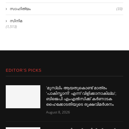
സാഹിത്യം
(33)
സിനിമ
(1,513)
EDITOR’S PICKS
‘മുസ്‌ലിം ആയതുകൊണ്ട് മാത്രം
‘പാകിസ്താനി’ എന്ന് വിളിക്കാനാകില്ല’;
ബിജെപി എംഎല്‍സിക്ക് കര്‍ണാടക
ഹൈക്കോടതിയുടെ രൂക്ഷവിമര്‍ശനം
August 8, 2026