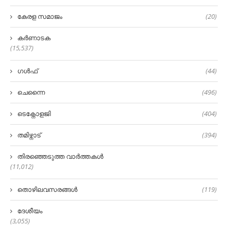
കേരള സമാജം
(20)
കർണാടക
(15,537)
ഗൾഫ്
(44)
ചെന്നൈ
(496)
ടെക്നോളജി
(404)
തമിഴ്നാട്
(394)
തിരഞ്ഞെടുത്ത വാർത്തകൾ
(11,012)
തൊഴിലവസരങ്ങൾ
(119)
ദേശീയം
(3,055)