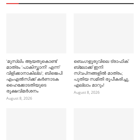
‘മുസ്‌ലിം ആയതുകൊണ്ട്
ബെംഗളൂരുവിലെ ട്രാഫിക്
മാത്രം ‘പാകിസ്താനി’ എന്ന്
ബ്ലോക്ക് ഇനി
വിളിക്കാനാകില്ല’; ബിജെപി
സ്വപ്‌നങ്ങളില്‍ മാത്രം;
എംഎല്‍സിക്ക് കര്‍ണാടക
പുതിയ സമിതി രൂപീകരിച്ചു,
ഹൈക്കോടതിയുടെ
എല്ലാം മാറും!
രൂക്ഷവിമര്‍ശനം
August 8, 2026
August 8, 2026