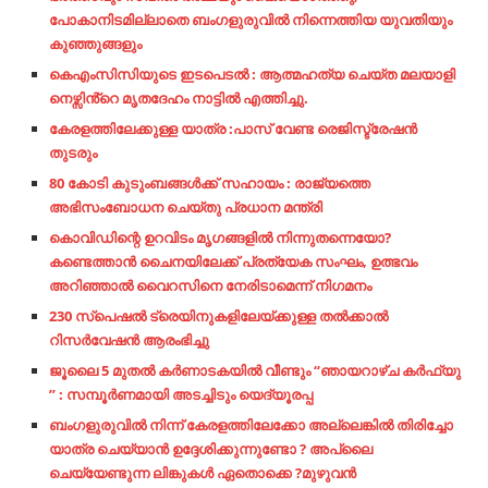
പോകാനിടമില്ലാതെ ബംഗളുരുവിൽ നിന്നെത്തിയ യുവതിയും
കുഞ്ഞുങ്ങളും
കെഎംസിസിയുടെ ഇടപെടൽ : ആത്മഹത്യ ചെയ്ത മലയാളി
നെഴ്സിൻ്റെ മൃതദേഹം നാട്ടിൽ എത്തിച്ചു.
കേരളത്തിലേക്കുള്ള യാത്ര :പാസ് വേണ്ട രെജിസ്ട്രേഷൻ
തുടരും
80 കോടി കുടുംബങ്ങള്‍ക്ക് സഹായം : രാജ്യത്തെ
അഭിസംബോധന ചെയ്തു പ്രധാന മന്ത്രി
കൊവിഡിന്റെ ഉറവിടം മൃഗങ്ങളില്‍ നിന്നുതന്നെയോ?​
കണ്ടെത്താന്‍ ചൈനയിലേക്ക് പ്രത്യേക സംഘം,​ ഉത്ഭവം
അറിഞ്ഞാല്‍ വൈറസിനെ നേരിടാമെന്ന് നിഗമനം
230 സ്‌പെഷല്‍ ട്രെയിനുകളിലേയ്ക്കുള്ള തല്‍ക്കാല്‍
റിസര്‍വേഷന്‍ ആരംഭിച്ചു
ജൂലൈ 5 മുതൽ കർണാടകയിൽ വീണ്ടും “ഞായറാഴ്ച കർഫ്യു
” : സമ്പൂർണമായി അടച്ചിടും യെദ്യൂരപ്പ
ബംഗളുരുവിൽ നിന്ന് കേരളത്തിലേക്കോ അല്ലെങ്കിൽ തിരിച്ചോ
യാത്ര ചെയ്യാൻ ഉദ്ദേശിക്കുന്നുണ്ടോ ? അപ്ലൈ
ചെയ്യേണ്ടുന്ന ലിങ്കുകൾ ഏതൊക്കെ ?മുഴുവൻ