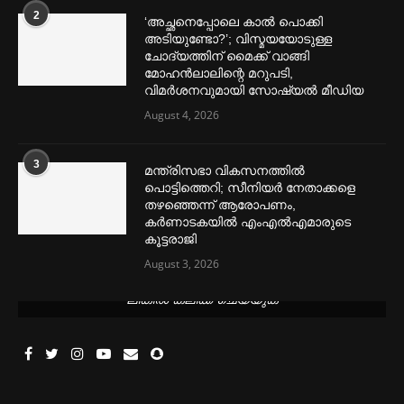
2
‘അച്ഛനെപ്പോലെ കാല്‍ പൊക്കി
അടിയുണ്ടോ?’; വിസ്മയയോടുള്ള
ചോദ്യത്തിന് മൈക്ക് വാങ്ങി
മോഹൻലാലിന്റെ മറുപടി,
വിമര്‍ശനവുമായി സോഷ്യല്‍ മീഡിയ
August 4, 2026
3
മന്ത്രിസഭാ വികസനത്തിൽ
പൊട്ടിത്തെറി; സീനിയർ നേതാക്കളെ
തഴഞ്ഞെന്ന് ആരോപണം,
കർണാടകയിൽ എംഎൽഎമാരുടെ
കൂട്ടരാജി
August 3, 2026
മെന്‍സ്ട്രല്‍ കപ്പുകള്‍ ഏറ്റവും വില കുറവിൽ ലഭിക്കാൻ ഈ
ലിങ്കിൽ ക്ലിക്ക് ചെയ്യുക