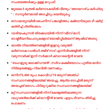
സംശയങ്ങൾക്കും ഉള്ള മറുപടി
ജൂലൈ 5 മുതൽ കർണാടകയിൽ വീണ്ടും “ഞായറാഴ്ച കർഫ്യു
” : സമ്പൂർണമായി അടച്ചിടും യെദ്യൂരപ്പ
സൊമാറ്റോയില്‍ ചൈനീസ്​ പങ്കാളിത്തം; കമ്ബനിയുടെ ടീ ഷര്‍ട്ട്​
കത്തിച്ച്‌​ പ്രതിഷേധം
വാരിയംകുന്നന്‍ തിരക്കഥയില്‍ നിന്ന് റമീസ് മാറി,
രാഷ്ട്രീയനിലപാടുകളോട് യോജിപ്പില്ലെന്ന് ആഷിഖ് അബു
യാത്ര നിയന്ത്രണങ്ങളിൽ ഇളവു വരുത്തി
കർണാടക:ഡൽഹി,തമിഴ് നാട് എന്നിവിടങ്ങളിൽ നിന്ന്
വരുന്നവർക്ക് ഇനി സർക്കാർ ക്വാറന്റൈൻ വേണ്ട
“ബംഗളുരു ലോക്ക്ഡൗൺ”,സർവ കക്ഷിയോഗം:പുതിയ മാർഗ
നിർദ്ദേശങ്ങളും നിലവിൽ വന്നേക്കും
ഒന്നിന് 5,400 രൂപ; കൊവിഡ് 19 മരുന്ന് അഞ്ച്
സംസ്ഥാനങ്ങളിലേയ്ക്ക് അയച്ചു, ആദ്യ ബാച്ചില്‍ മരുന്ന്
അയച്ചത് രോഗം പിടിമുറുക്കിയ സംസ്ഥാനങ്ങളിലേയ്ക്ക്
മറ്റ് സംസ്ഥാനങ്ങളില്‍ നിന്ന് കേരളത്തിലെത്തുന്ന
വധൂവരന്‍മാര്‍ക്ക് ക്വാറന്റീന്‍ വേണ്ട; എട്ടാം ദിവസം തിരിച്ചു
പോകണം