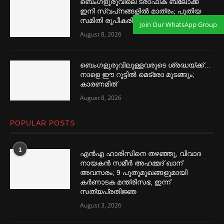
ബെംഗളൂരുവിലെ ട്രാഫിക് ബ്ലോക്ക്
ഇനി സ്വപ്‌നങ്ങളില്‍ മാത്രം; പുതിയ
സമിതി രൂപീകരിച്ചു, എല്ലാം മാറും!
Join Our WhatsApp Group
August 8, 2026
ബെംഗളൂരുവിലുള്ളവരുടെ ശ്രദ്ധയ്ക്ക്…
നാളെ ഈ റൂട്ടില്‍ മെട്രോ മുടങ്ങും;
കാരണമിത്
August 8, 2026
POPULAR POSTS
1
എൻഎ ഹാരിസിനെ തഴ‌‍ഞ്ഞു, വിവാദ
നായകൻ സമീര്‍ അഹമ്മദ് ഖാന്
അവസരം; 9 പുതുമുഖങ്ങളുമായി
കര്‍ണാടക മന്ത്രിസഭ, ഇന്ന്
സത്യപ്രതിജ്ഞ
August 3, 2026