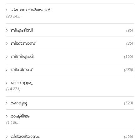
പ്രധാന വാർത്തകൾ
(23,243)
ബിഎംടിസി
(95)
ബിഗ്‌ബോസ്
(35)
ബിബിഎംപി
(165)
ബിസിനസ്
(286)
ബെംഗളൂരു
(14,271)
മംഗളുരു
(523)
രാഷ്ട്രീയം
(1,130)
വിദ്യാഭ്യാസം
(566)