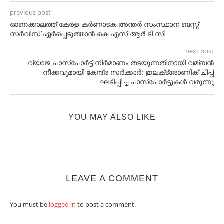
previous post
ഓണക്കാലത്ത് കേരള-കർണാടക അന്തർ സംസ്ഥാന ബസ്സ്
സർവീസ് ഏർപ്പെടുത്താൻ കെ എസ് ആർ ടി സി
next post
വ്യാജ പാസ്‌പോര്‍ട്ട് നിര്‍മാണം തടയുന്നതിനായി വമ്ബന്‍
നീക്കവുമായി കേന്ദ്ര സര്‍ക്കാര്‍: ഇലക്‌ട്രോണിക് ചിപ്പ്
ഘടിപ്പിച്ച പാസ്‌പോര്‍ട്ടുകള്‍ വരുന്നു
YOU MAY ALSO LIKE
LEAVE A COMMENT
You must be
logged in
to post a comment.