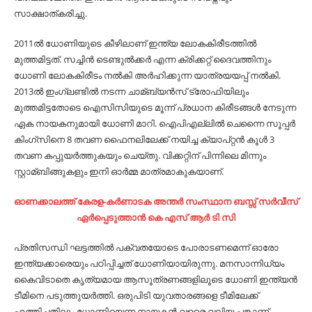
സാക്ഷാത്കരിച്ചു.
2011ല്‍ ധോണിയുടെ കീഴിലാണ് ഇന്ത്യ ലോകകിരീടത്തില്‍
മുത്തമിട്ടത്. സച്ചിന്‍ ടെണ്ടുല്‍ക്കര്‍ എന്ന ക്രിക്കറ്റ്‌ ദൈവത്തിനും
ധോണി ലോകകിരീടം നല്‍കി അര്‍ഹിക്കുന്ന യാത്രയയപ്പ് നല്‍കി.
2013ല്‍ ഇംഗ്ലണ്ടില്‍ നടന്ന ചാമ്ബ്യന്‍സ് ട്രോഫിയിലും
മുത്തമിട്ടതോടെ ഐസിസിയുടെ മൂന്ന് പ്രധാന കിരീടങ്ങള്‍ നേടുന്ന
ഏക നായകനുമായി ധോണി മാറി. ഐപിഎല്ലില്‍ ചെന്നൈ സൂപ്പര്‍
കിംഗ്സിനെ 8 തവണ ഫൈനലിലേക്ക് നയിച്ച ക്യാപ്റ്റന്‍ കൂള്‍ 3
തവണ കപ്പുയര്‍ത്തുകയും ചെയ്തു. വിക്കറ്റിന് പിന്നിലെ മിന്നും
സ്റ്റാമ്ബിങ്ങുകളും ഇനി ഓര്‍മ്മ മാത്രമാകുകയാണ്.
ഓണക്കാലത്ത് കേരള-കർണാടക അന്തർ സംസ്ഥാന ബസ്സ് സർവീസ്
ഏർപ്പെടുത്താൻ കെ എസ് ആർ ടി സി
പ്രതിസന്ധി ഘട്ടത്തില്‍ പക്വതയോടെ പോരാടണമെന്ന് ഓരോ
ഇന്ത്യക്കാരെയും പഠിപ്പിച്ചത് ധോണിയായിരുന്നു. മനസാന്നിധ്യം
കൈവിടാതെ കൃത്യമായ ആസൂത്രണങ്ങളിലൂടെ ധോണി ഇന്ത്യന്‍
ടീമിനെ പടുത്തുയര്‍ത്തി. ഒരുപിടി യുവതാരങ്ങളെ ടീമിലേക്ക്
എത്തിച്ചതിലും ധോണിയെന്ന നായകന്‍ വളരെ വലിയ പങ്കാണ്