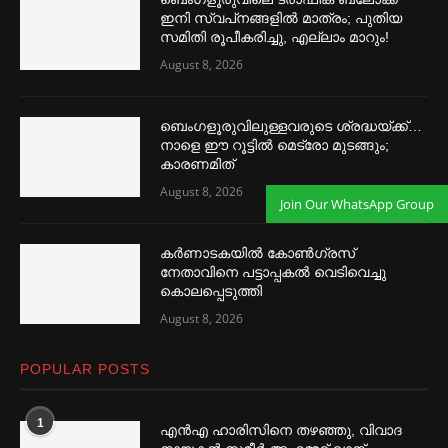
ഇനി സ്വപ്‌നങ്ങളില്‍ മാത്രം; പുതിയ
സമിതി രൂപീകരിച്ചു, എല്ലാം മാറും!
August 8, 2026
ബെംഗളൂരുവിലുള്ളവരുടെ ശ്രദ്ധയ്ക്ക്…
നാളെ ഈ റൂട്ടില്‍ മെട്രോ മുടങ്ങും;
കാരണമിത്
August 8, 2026
Join Our WhatsApp Group
കര്‍ണാടകയില്‍ കോണ്‍ഗ്രസ്
നേതാവിനെ പട്ടാപ്പകല്‍ വെടിവെച്ചു
കൊലപ്പെടുത്തി
August 8, 2026
POPULAR POSTS
1
എൻഎ ഹാരിസിനെ തഴ‌‍ഞ്ഞു, വിവാദ