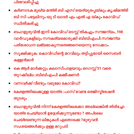
പ്രവേശിപ്പിച്ചു
കർണാടക മുഖ്യ മന്ത്രി ബി എസ് യെദ്യുരപ്പയ്കും കൃഷിമന്ത്രി
ബി സി പട്ടേലിനും യു ടി ഖാദർ എം എൽ എ യ്കും കോവിഡ്
സ്ഥിതീകരിച്ചു
ബംഗളുരുവിൽ ഇനി കോവിഡ് ടെസ്റ്റ് തികച്ചും സൗജന്യം ,198
വാർഡുകളിലും സൗകര്യമൊരുക്കി ബിബിഎംപി:സൗജന്യ
പരിശോധന ലഭ്യമാകുന്നതെങ്ങനെയെന്നു നോക്കാം
സൂക്ഷിക്കുക: കൊവിഡിന്റെ മറവിലും തട്ടിപ്പുമായി സൈബര്‍
കള്ളന്‍മാര്‍
കെ ആർ മാർക്കറ്റും കലാസിപാളയവും ഓഗസ്റ്റ് 31 വരെ
തുറക്കില്ല ;ബിബിഎംപി കമ്മീഷണർ
വന്നവര്‍ക്ക്​ വീണ്ടും വരുമോ കോവിഡ്​?
കേരളത്തിലേക്കുള്ള യാത്ര :പാസ് വേണ്ട രെജിസ്ട്രേഷൻ
തുടരും
ബംഗളുരുവിൽ നിന്ന് കേരളത്തിലേക്കോ അല്ലെങ്കിൽ തിരിച്ചോ
യാത്ര ചെയ്യാൻ ഉദ്ദേശിക്കുന്നുണ്ടോ ? അപ്ലൈ
ചെയ്യേണ്ടുന്ന ലിങ്കുകൾ ഏതൊക്കെ ?മുഴുവൻ
സംശയങ്ങൾക്കും ഉള്ള മറുപടി