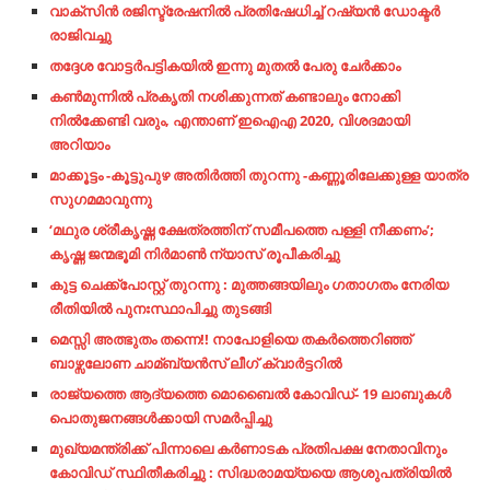
വാക്സിന്‍ രജിസ്ട്രേഷനില്‍ പ്രതിഷേധിച്ച്‌ റഷ്യന്‍ ഡോക്ടര്‍
രാജിവച്ചു
ത​ദ്ദേ​ശ വോ​ട്ട​ര്‍​പ​ട്ടി​ക​യി​ല്‍ ഇ​ന്നു മു​ത​ല്‍ പേ​രു ചേ​ര്‍​ക്കാം
കണ്‍മുന്നില്‍ പ്രകൃതി നശിക്കുന്നത് കണ്ടാലും നോക്കി
നില്‍ക്കേണ്ടി വരും, എന്താണ് ഇഐഎ 2020, വിശദമായി
അറിയാം
മാക്കൂട്ടം -കൂട്ടുപുഴ അതിർത്തി തുറന്നു -കണ്ണൂരിലേക്കുള്ള യാത്ര
സുഗമമാവുന്നു
‘മഥുര ശ്രീകൃഷ്ണ ക്ഷേത്രത്തിന് സമീപത്തെ പള്ളി നീക്കണം’;
കൃഷ്ണ ജന്മഭൂമി നിർമാൺ ന്യാസ് രൂപീകരിച്ചു
കുട്ട ചെക്ക്പോസ്റ്റ് തുറന്നു : മുത്തങ്ങയിലും ഗതാഗതം നേരിയ
രീതിയിൽ പുനഃസ്ഥാപിച്ചു തുടങ്ങി
മെസ്സി അത്ഭുതം തന്നെ!! നാപോളിയെ തകര്‍ത്തെറിഞ്ഞ്
ബാഴ്സലോണ ചാമ്ബ്യന്‍സ് ലീഗ് ക്വാര്‍ട്ടറില്‍
രാജ്യത്തെ ആദ്യത്തെ മൊബൈൽ കോവിഡ്- 19 ലാബുകൾ
പൊതുജനങ്ങൾക്കായി സമർപ്പിച്ചു
മുഖ്യമന്ത്രിക്ക് പിന്നാലെ കർണാടക പ്രതിപക്ഷ നേതാവിനും
കോവിഡ് സ്ഥിതീകരിച്ചു : സിദ്ധരാമയ്യയെ ആശുപത്രിയിൽ