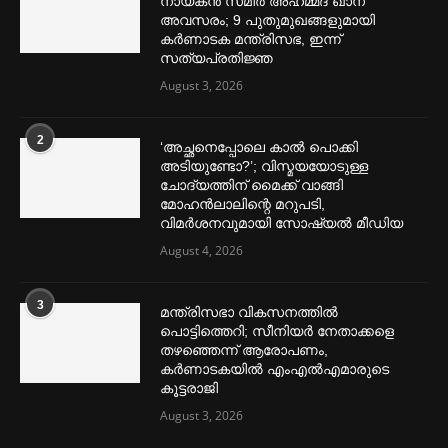
നായകൻ സമീര്‍ അഹമ്മദ് ഖാന്
അവസരം; 9 പുതുമുഖങ്ങളുമായി
കര്‍ണാടക മന്ത്രിസഭ, ഇന്ന്
സത്യപ്രതിജ്ഞ
August 3, 2026
2
‘അച്ഛനെപ്പോലെ കാല്‍ പൊക്കി
അടിയുണ്ടോ?’; വിസ്മയയോടുള്ള
ചോദ്യത്തിന് മൈക്ക് വാങ്ങി
മോഹൻലാലിന്റെ മറുപടി,
വിമര്‍ശനവുമായി സോഷ്യല്‍ മീഡിയ
August 4, 2026
3
മന്ത്രിസഭാ വികസനത്തിൽ
പൊട്ടിത്തെറി; സീനിയർ നേതാക്കളെ
തഴഞ്ഞെന്ന് ആരോപണം,
കർണാടകയിൽ എംഎൽഎമാരുടെ
കൂട്ടരാജി
August 3, 2026
മെന്‍സ്ട്രല്‍ കപ്പുകള്‍ ഏറ്റവും വില കുറവിൽ ലഭിക്കാൻ ഈ