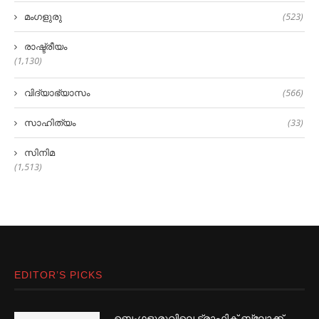
മംഗളുരു
(523)
രാഷ്ട്രീയം
(1,130)
വിദ്യാഭ്യാസം
(566)
സാഹിത്യം
(33)
സിനിമ
(1,513)
EDITOR’S PICKS
ബെംഗളൂരുവിലെ ട്രാഫിക് ബ്ലോക്ക്