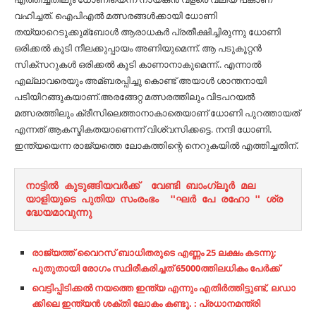
വഹിച്ചത്. ഐപിഎല്‍ മത്സരങ്ങള്‍ക്കായി ധോണി
തയ്യാറെടുക്കുമ്ബോള്‍ ആരാധകര്‍ പ്രതീക്ഷിച്ചിരുന്നു ധോണി
ഒരിക്കല്‍ കൂടി നീലക്കുപ്പായം അണിയുമെന്ന്. ആ പടുകൂറ്റന്‍
സിക്‌സറുകള്‍ ഒരിക്കല്‍ കൂടി കാണാനാകുമെന്ന്.. എന്നാല്‍
എല്ലാവരെയും അമ്ബരപ്പിച്ചു കൊണ്ട് അയാള്‍ ശാന്തനായി
പടിയിറങ്ങുകയാണ്.അരങ്ങേറ്റ മത്സരത്തിലും വിടപറയല്‍
മത്സരത്തിലും ക്രീസിലെത്താനാകാതെയാണ് ധോണി പുറത്തായത്
എന്നത് ആകസ്മികതയാണെന്ന് വിശ്വസിക്കട്ടെ. നന്ദി ധോണി.
ഇന്ത്യയെന്ന രാജ്യത്തെ ലോകത്തിന്റെ നെറുകയില്‍ എത്തിച്ചതിന്.
നാട്ടിൽ കുടുങ്ങിയവർക്ക്‌  വേണ്ടി ബാംഗ്ലൂർ മല
യാളിയുടെ പുതിയ സംരംഭം  "ഘർ പേ രഹോ " ശ്ര
ദ്ധേയമാവുന്നു
രാജ്യത്ത് വൈറസ് ബാധിതരുടെ എണ്ണം 25 ലക്ഷം കടന്നു;
പുതുതായി രോഗം സ്ഥിരീകരിച്ചത് 65000ത്തിലധികം പേര്‍ക്ക്
വെ​ട്ടി​പ്പി​ടി​ക്ക​ല്‍ ന​യ​ത്തെ ഇ​ന്ത്യ എ​ന്നും എ​തി​ര്‍​ത്തി​ട്ടു​ണ്ട്, ല​ഡാ​
ക്കി​ലെ ഇ​ന്ത്യ​ന്‍ ശ​ക്തി ലോ​കം ക​ണ്ടു. : പ്ര​ധാ​ന​മ​ന്ത്രി