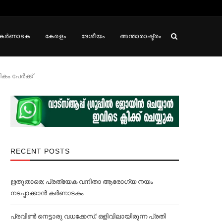
കർണാടക
കേരളം
ദേശീയം
അന്താരാഷ്ട്രം
 പേര്‍ക്ക്
RECENT POSTS
ഋതുതാരെ; പ്രത്യേക വനിതാ ആരോഗ്യ നയം
നടപ്പാക്കാൻ കര്‍ണാടകം
പ്രവീൺ നെട്ടാരു വധക്കേസ്; ഒളിവിലായിരുന്ന പ്രതി