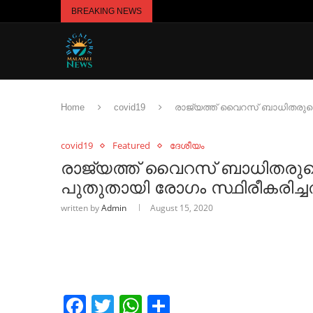
BREAKING NEWS
Home
covid19
രാജ്യത്ത് വൈറസ് ബാധിതരുടെ എണ
covid19
Featured
ദേശീയം
രാജ്യത്ത് വൈറസ് ബാധിതരുടെ 
പുതുതായി രോഗം സ്ഥിരീകരിച്ചത്
written by
Admin
August 15, 2020
Facebook
Twitter
WhatsApp
Share