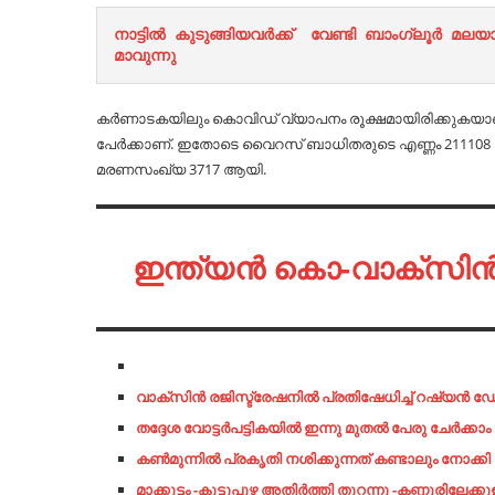
നാട്ടിൽ കുടുങ്ങിയവർക്ക്‌  വേണ്ടി ബാംഗ്ലൂർ മലയാളിയുടെ പുതിയ സംരംഭം  "ഘർ പേ രഹോ " ശ്രദ്ധേയ
മാവുന്നു
കര്‍ണാടകയിലും കൊവിഡ് വ്യാപനം രൂക്ഷമായിരിക്കുകയാണ്.
പേര്‍ക്കാണ്. ഇതോടെ വൈറസ് ബാധിതരുടെ എണ്ണം 211108 ആ
മരണസംഖ്യ 3717 ആയി.
ഇന്ത്യന്‍ കൊ-വാക്‌സിന
വാക്സിന്‍ രജിസ്ട്രേഷനില്‍ പ്രതിഷേധിച്ച്‌ റഷ്യന്‍ ഡോക
ത​ദ്ദേ​ശ വോ​ട്ട​ര്‍​പ​ട്ടി​ക​യി​ല്‍ ഇ​ന്നു മു​ത​ല്‍ പേ​രു ചേ​ര്‍​ക്കാം
കണ്‍മുന്നില്‍ പ്രകൃതി നശിക്കുന്നത് കണ്ടാലും നോക
മാക്കൂട്ടം -കൂട്ടുപുഴ അതിർത്തി തുറന്നു -കണ്ണൂരിലേക