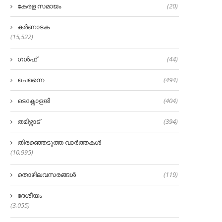
കേരള സമാജം
(20)
കർണാടക
(15,522)
ഗൾഫ്
(44)
ചെന്നൈ
(494)
ടെക്നോളജി
(404)
തമിഴ്നാട്
(394)
തിരഞ്ഞെടുത്ത വാർത്തകൾ
(10,995)
തൊഴിലവസരങ്ങൾ
(119)
ദേശീയം
(3,055)