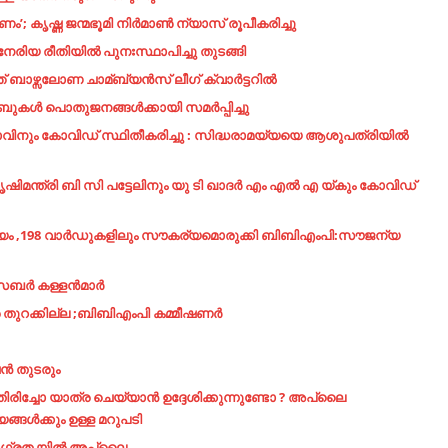
കണം’; കൃഷ്ണ ജന്മഭൂമി നിർമാൺ ന്യാസ് രൂപീകരിച്ചു
ം നേരിയ രീതിയിൽ പുനഃസ്ഥാപിച്ചു തുടങ്ങി
ബാഴ്സലോണ ചാമ്ബ്യന്‍സ് ലീഗ് ക്വാര്‍ട്ടറില്‍
കൾ പൊതുജനങ്ങൾക്കായി സമർപ്പിച്ചു
േതാവിനും കോവിഡ് സ്ഥിതീകരിച്ചു : സിദ്ധരാമയ്യയെ ആശുപത്രിയിൽ
ൃഷിമന്ത്രി ബി സി പട്ടേലിനും യു ടി ഖാദർ എം എൽ എ യ്കും കോവിഡ്
ജന്യം ,198 വാർഡുകളിലും സൗകര്യമൊരുക്കി ബിബിഎംപി:സൗജന്യ
ര്‍ കള്ളന്‍മാര്‍
െ തുറക്കില്ല ;ബിബിഎംപി കമ്മീഷണർ
ഷൻ തുടരും
ിരിച്ചോ യാത്ര ചെയ്യാൻ ഉദ്ദേശിക്കുന്നുണ്ടോ ? അപ്ലൈ
്ങൾക്കും ഉള്ള മറുപടി
 ജാഗ്രത യിൽ അപ്ലൈ