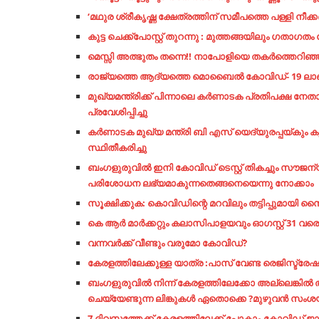
‘മഥുര ശ്രീകൃഷ്ണ ക്ഷേത്രത്തിന് സമീപത്തെ പള്ളി നീക്
കുട്ട ചെക്ക്പോസ്റ്റ് തുറന്നു : മുത്തങ്ങയിലും ഗതാഗത
മെസ്സി അത്ഭുതം തന്നെ!! നാപോളിയെ തകര്‍ത്തെറിഞ്ഞ് 
രാജ്യത്തെ ആദ്യത്തെ മൊബൈൽ കോവിഡ്- 19 ലാബു
മുഖ്യമന്ത്രിക്ക് പിന്നാലെ കർണാടക പ്രതിപക്ഷ ന
പ്രവേശിപ്പിച്ചു
കർണാടക മുഖ്യ മന്ത്രി ബി എസ് യെദ്യുരപ്പയ്കും ക
സ്ഥിതീകരിച്ചു
ബംഗളുരുവിൽ ഇനി കോവിഡ് ടെസ്റ്റ് തികച്ചും സൗ
പരിശോധന ലഭ്യമാകുന്നതെങ്ങനെയെന്നു നോക്കാം
സൂക്ഷിക്കുക: കൊവിഡിന്റെ മറവിലും തട്ടിപ്പുമായി സൈബ
കെ ആർ മാർക്കറ്റും കലാസിപാളയവും ഓഗസ്റ്റ് 31 വര
വന്നവര്‍ക്ക്​ വീണ്ടും വരുമോ കോവിഡ്​?
കേരളത്തിലേക്കുള്ള യാത്ര :പാസ് വേണ്ട രെജിസ്ട്രേ
ബംഗളുരുവിൽ നിന്ന് കേരളത്തിലേക്കോ അല്ലെങ്കിൽ ത
ചെയ്യേണ്ടുന്ന ലിങ്കുകൾ ഏതൊക്കെ ?മുഴുവൻ സംശയങ
7 ദിവസത്തേക്ക് കേരളത്തിലേക്ക് പോകാം,കോവിഡ്