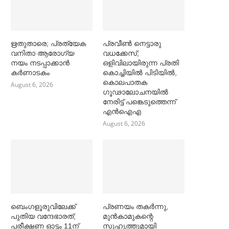
ഋതുതാരെ; പ്രത്യേക
പ്രവീൺ നെട്ടാരു
വനിതാ ആരോഗ്യ
വധക്കേസ്;
നയം നടപ്പാക്കാൻ
ഒളിവിലായിരുന്ന പ്രതി
കര്‍ണാടകം
കൊച്ചിയിൽ പിടിയിൽ,
കൊലപാതക
August 6, 2026
ഗൂഢാലോചനയിൽ
നേരിട്ട് പങ്കെടുത്തെന്ന്
എൻഐഎ
August 6, 2026
ബെംഗളൂരുവിലേക്ക്
പ്രണയം തകര്‍ന്നു,
പുതിയ വന്ദേഭാരത്;
മുൻകാമുകന്റെ
പരീക്ഷണ ഓട്ടം 11ന്
സുഹൃത്തുമായി