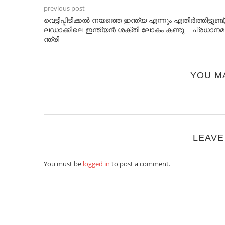
previous post
വെ​ട്ടി​പ്പി​ടി​ക്ക​ല്‍ ന​യ​ത്തെ ഇ​ന്ത്യ എ​ന്നും എ​തി​ര്‍​ത്തി​ട്ടു​ണ്ട്
ല​ഡാ​ക്കി​ലെ ഇ​ന്ത്യ​ന്‍ ശ​ക്തി ലോ​കം ക​ണ്ടു. : പ്ര​ധാ​ന​മ​
ന്ത്രി
YOU M
LEAVE
You must be
logged in
to post a comment.