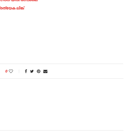
രത്യേക ലിങ്ക്
0