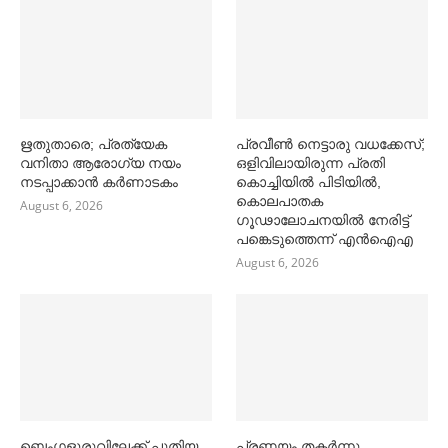
ഋതുതാരെ; പ്രത്യേക
പ്രവീൺ നെട്ടാരു വധക്കേസ്;
വനിതാ ആരോഗ്യ നയം
ഒളിവിലായിരുന്ന പ്രതി
നടപ്പാക്കാൻ കര്‍ണാടകം
കൊച്ചിയിൽ പിടിയിൽ,
കൊലപാതക
August 6, 2026
ഗൂഢാലോചനയിൽ നേരിട്ട്
പങ്കെടുത്തെന്ന് എൻഐഎ
August 6, 2026
ബെംഗളൂരുവിലേക്ക് പുതിയ
പ്രണയം തകര്‍ന്നു,