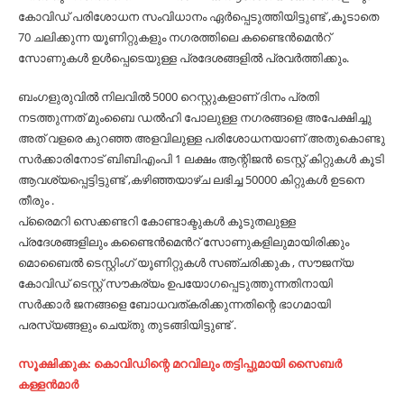
കോവിഡ് പരിശോധന സംവിധാനം ഏർപ്പെടുത്തിയിട്ടുണ്ട് ,കൂടാതെ
70 ചലിക്കുന്ന യൂണിറ്റുകളും നഗരത്തിലെ കണ്ടൈൻമെൻറ്
സോണുകൾ ഉൾപ്പെടെയുള്ള പ്രദേശങ്ങളിൽ പ്രവർത്തിക്കും.
ബംഗളുരുവിൽ നിലവിൽ 5000 റെസ്റ്റുകളാണ് ദിനം പ്രതി
നടത്തുന്നത് മുംബൈ ഡൽഹി പോലുള്ള നഗരങ്ങളെ അപേക്ഷിച്ചു
അത് വളരെ കുറഞ്ഞ അളവിലുള്ള പരിശോധനയാണ് അതുകൊണ്ടു
സർക്കാരിനോട് ബിബിഎംപി 1 ലക്ഷം ആന്റിജൻ ടെസ്റ്റ് കിറ്റുകൾ കൂടി
ആവശ്യപ്പെട്ടിട്ടുണ്ട് ,കഴിഞ്ഞയാഴ്ച ലഭിച്ച 50000 കിറ്റുകൾ ഉടനെ
തീരും .
പ്രൈമറി സെക്കണ്ടറി കോണ്ടാക്ടുകൾ കൂടുതലുള്ള
പ്രദേശങ്ങളിലും കണ്ടൈൻമെൻറ് സോണുകളിലുമായിരിക്കും
മൊബൈൽ ടെസ്റ്റിംഗ് യൂണിറ്റുകൾ സഞ്ചരിക്കുക , സൗജന്യ
കോവിഡ് ടെസ്റ്റ് സൗകര്യം ഉപയോഗപ്പെടുത്തുന്നതിനായി
സർക്കാർ ജനങ്ങളെ ബോധവത്കരിക്കുന്നതിന്റെ ഭാഗമായി
പരസ്യങ്ങളും ചെയ്തു തുടങ്ങിയിട്ടുണ്ട് .
സൂക്ഷിക്കുക: കൊവിഡിന്റെ മറവിലും തട്ടിപ്പുമായി സൈബര്‍
കള്ളന്‍മാര്‍