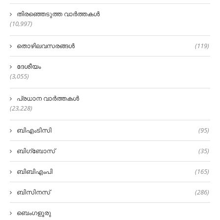
തിരഞ്ഞെടുത്ത വാർത്തകൾ
(10,997)
തൊഴിലവസരങ്ങൾ
(119)
ദേശീയം
(3,055)
പ്രധാന വാർത്തകൾ
(23,228)
ബിഎംടിസി
(95)
ബിഗ്‌ബോസ്
(35)
ബിബിഎംപി
(165)
ബിസിനസ്
(286)
ബെംഗളൂരു