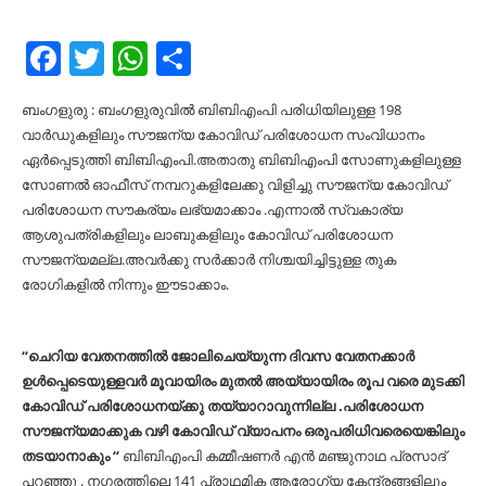
Facebook
Twitter
WhatsApp
Share
ബംഗളുരു : ബംഗളുരുവിൽ ബിബിഎംപി പരിധിയിലുള്ള 198
വാർഡുകളിലും സൗജന്യ കോവിഡ് പരിശോധന സംവിധാനം
ഏർപ്പെടുത്തി ബിബിഎംപി.അതാതു ബിബിഎംപി സോണുകളിലുള്ള
സോണൽ ഓഫീസ് നമ്പറുകളിലേക്കു വിളിച്ചു സൗജന്യ കോവിഡ്
പരിശോധന സൗകര്യം ലഭ്യമാക്കാം .എന്നാൽ സ്വകാര്യ
ആശുപത്രികളിലും ലാബുകളിലും കോവിഡ് പരിശോധന
സൗജന്യമല്ല.അവർക്കു സർക്കാർ നിശ്ചയിച്ചിട്ടുള്ള തുക
രോഗികളിൽ നിന്നും ഈടാക്കാം.
“ചെറിയ വേതനത്തിൽ ജോലിചെയ്യുന്ന ദിവസ വേതനക്കാർ
ഉൾപ്പെടെയുള്ളവർ മൂവായിരം മുതൽ അയ്യായിരം രൂപ വരെ മുടക്കി
കോവിഡ് പരിശോധനയ്ക്കു തയ്യാറാവുന്നില്ല .പരിശോധന
സൗജന്യമാക്കുക വഴി കോവിഡ് വ്യാപനം ഒരുപരിധിവരെയെങ്കിലും
തടയാനാകും “
ബിബിഎംപി കമ്മീഷണർ എൻ മഞ്ജുനാഥ പ്രസാദ്
പറഞ്ഞു . നഗരത്തിലെ 141 പ്രാഥമിക ആരോഗ്യ കേന്ദ്രങ്ങളിലും