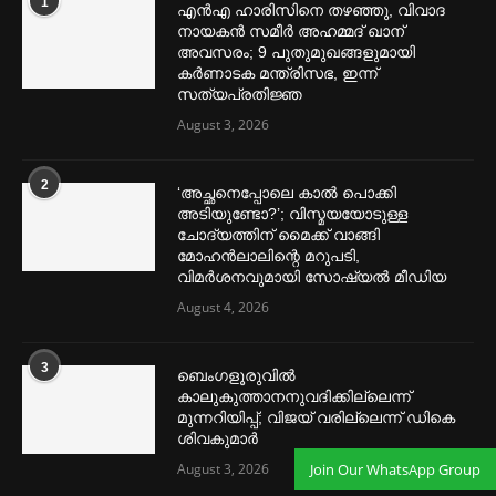
1
എൻഎ ഹാരിസിനെ തഴ‌‍ഞ്ഞു, വിവാദ
നായകൻ സമീര്‍ അഹമ്മദ് ഖാന്
അവസരം; 9 പുതുമുഖങ്ങളുമായി
കര്‍ണാടക മന്ത്രിസഭ, ഇന്ന്
സത്യപ്രതിജ്ഞ
August 3, 2026
2
‘അച്ഛനെപ്പോലെ കാല്‍ പൊക്കി
അടിയുണ്ടോ?’; വിസ്മയയോടുള്ള
ചോദ്യത്തിന് മൈക്ക് വാങ്ങി
മോഹൻലാലിന്റെ മറുപടി,
വിമര്‍ശനവുമായി സോഷ്യല്‍ മീഡിയ
August 4, 2026
3
ബെംഗളൂരുവില്‍
കാലുകുത്താനനുവദിക്കില്ലെന്ന്
മുന്നറിയിപ്പ്; വിജയ് വരില്ലെന്ന് ഡികെ
ശിവകുമാര്‍
Join Our WhatsApp Group
August 3, 2026
മെന്‍സ്ട്രല്‍ കപ്പുകള്‍ ഏറ്റവും വില കുറവിൽ ലഭിക്കാൻ ഈ