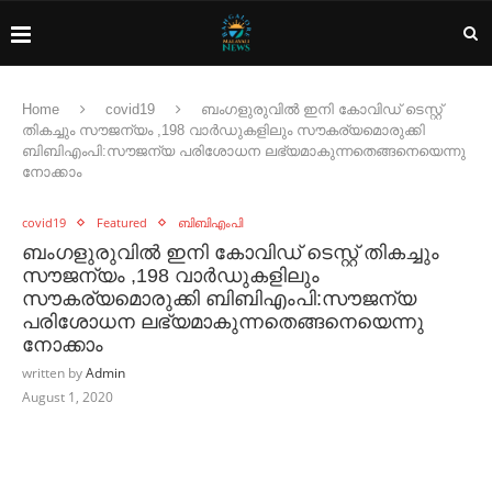
Home
covid19
ബംഗളുരുവിൽ ഇനി കോവിഡ് ടെസ്റ്റ്
തികച്ചും സൗജന്യം ,198 വാർഡുകളിലും സൗകര്യമൊരുക്കി
ബിബിഎംപി:സൗജന്യ പരിശോധന ലഭ്യമാകുന്നതെങ്ങനെയെന്നു
നോക്കാം
covid19
Featured
ബിബിഎംപി
ബംഗളുരുവിൽ ഇനി കോവിഡ് ടെസ്റ്റ് തികച്ചും
സൗജന്യം ,198 വാർഡുകളിലും
സൗകര്യമൊരുക്കി ബിബിഎംപി:സൗജന്യ
പരിശോധന ലഭ്യമാകുന്നതെങ്ങനെയെന്നു
നോക്കാം
written by
Admin
August 1, 2020