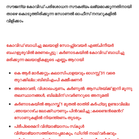
സൗജന്യ കോവിഡ് പരിശോധന സൗകര്യം ലഭ്യമാക്കുന്നതിനായി
താഴെ കൊടുത്തിരിക്കുന്ന സോണൽ ഓഫീസ് നമ്പറുകളിൽ
വിളിക്കാം
കോവിഡ് ബാധിച്ചു മലയാളി സോഫ്റ്റ്‌വെയർ എഞ്ചിനീയർ
ബംഗളുരുവിൽ മരണപ്പെട്ടു : കർണാടകയിൽ കോവിഡ് ബാധിച്ചു
മരിക്കുന്ന മലയാളികളുടെ എണ്ണം ആറായി
കെ ആർ മാർക്കറ്റും കലാസിപാളയവും ഓഗസ്റ്റ് 31 വരെ
തുറക്കില്ല ;ബിബിഎംപി കമ്മീഷണർ
അമരാവതി, വിശാഖപട്ടണം, കര്‍ണൂല്‍: ആന്ധ്രയ്ക്ക് ഇനി മൂന്നു
തലസ്ഥാനങ്ങള്‍, ബില്ലിന് ഗവര്‍ണറുടെ അനുമതി
കർണാടകയിൽ ആഗസ്ത് 1 മുതൽ രാത്രി കർഫ്യു ഉണ്ടാവില്ല
,ഞായറാഴ്ച ലോക്ക്ഡൗണും പിൻവലിച്ചു ;കണ്ടൈൻമെൻറ്
സോണുകളിൽ നിയന്ത്രണം തുടരും
പ്രീപ്രൈമറി വിദ്യാഭ്യാസം സ്‌കൂള്‍
വിദ്യാഭ്യാസത്തിനൊപ്പമാകും, ഡിഗ്രി നാല് വര്‍ഷവും