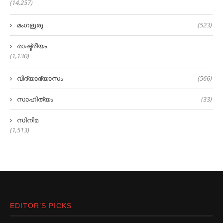
(14,257)
മംഗളുരു
(523)
രാഷ്ട്രീയം
(1,130)
വിദ്യാഭ്യാസം
(566)
സാഹിത്യം
(33)
സിനിമ
(1,513)
EDITOR’S PICKS