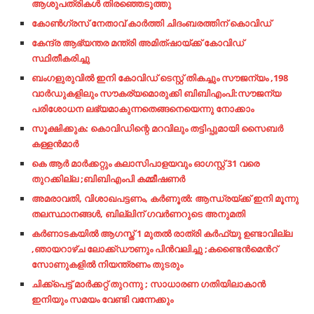
ആശുപത്രികൾ തിരഞ്ഞെടുത്തു
കോണ്‍ഗ്രസ് നേതാവ് കാര്‍ത്തി ചിദംബരത്തിന് കൊവിഡ്
കേന്ദ്ര ആഭ്യന്തര മന്ത്രി അമിത്ഷായ്ക്ക് കോവിഡ്
സ്ഥിതീകരിച്ചു
ബംഗളുരുവിൽ ഇനി കോവിഡ് ടെസ്റ്റ് തികച്ചും സൗജന്യം ,198
വാർഡുകളിലും സൗകര്യമൊരുക്കി ബിബിഎംപി:സൗജന്യ
പരിശോധന ലഭ്യമാകുന്നതെങ്ങനെയെന്നു നോക്കാം
സൂക്ഷിക്കുക: കൊവിഡിന്റെ മറവിലും തട്ടിപ്പുമായി സൈബര്‍
കള്ളന്‍മാര്‍
കെ ആർ മാർക്കറ്റും കലാസിപാളയവും ഓഗസ്റ്റ് 31 വരെ
തുറക്കില്ല ;ബിബിഎംപി കമ്മീഷണർ
അമരാവതി, വിശാഖപട്ടണം, കര്‍ണൂല്‍: ആന്ധ്രയ്ക്ക് ഇനി മൂന്നു
തലസ്ഥാനങ്ങള്‍, ബില്ലിന് ഗവര്‍ണറുടെ അനുമതി
കർണാടകയിൽ ആഗസ്ത് 1 മുതൽ രാത്രി കർഫ്യു ഉണ്ടാവില്ല
,ഞായറാഴ്ച ലോക്ക്ഡൗണും പിൻവലിച്ചു ;കണ്ടൈൻമെൻറ്
സോണുകളിൽ നിയന്ത്രണം തുടരും
ചിക്ക്പെട്ട് മാർക്കറ്റ് തുറന്നു ; സാധാരണ ഗതിയിലാകാൻ
ഇനിയും സമയം വേണ്ടി വന്നേക്കും