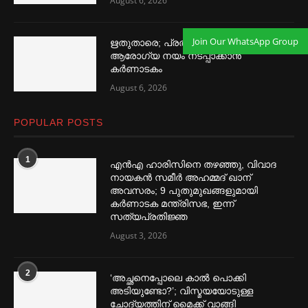
August 6, 2026
Join Our WhatsApp Group
ഋതുതാരെ; പ്രത്യേക വനിതാ
ആരോഗ്യ നയം നടപ്പാക്കാൻ
കര്‍ണാടകം
August 6, 2026
POPULAR POSTS
1
എൻഎ ഹാരിസിനെ തഴ‌‍ഞ്ഞു, വിവാദ
നായകൻ സമീര്‍ അഹമ്മദ് ഖാന്
അവസരം; 9 പുതുമുഖങ്ങളുമായി
കര്‍ണാടക മന്ത്രിസഭ, ഇന്ന്
സത്യപ്രതിജ്ഞ
August 3, 2026
2
‘അച്ഛനെപ്പോലെ കാല്‍ പൊക്കി
അടിയുണ്ടോ?’; വിസ്മയയോടുള്ള
ചോദ്യത്തിന് മൈക്ക് വാങ്ങി