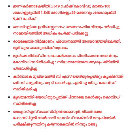
ഇന്ന് കർണാടകയിൽ 5,619 പേർക്ക് കോവിഡ്, മരണം 100
;ബംഗളുരുവിൽ 1,848 രോഗികളും 29 മരണവും ;രോഗമുക്തി
5,407 പേർക്ക്
ബെ​യ്റൂ​ട്ടിലെ ഉഗ്ര സ്ഫോടനം : മരണസംഖ്യ വീണ്ടും വര്‍ദ്ധിച്ചു,
നാലായിരത്തില്‍ അധികം പേര്‍ക്ക് പരിക്കേറ്റു
രാമക്ഷേത്ര നിര്‍മ്മാണം; പ്രധാനമന്ത്രി അയോദ്ധ്യയിലെത്തി,
ഭൂമി പൂജ ചടങ്ങുകള്‍ക്ക് തുടക്കം
മുഖ്യമന്ത്രിക്ക് പിന്നാലെ കർണാടക പ്രതിപക്ഷ നേതാവിനും
കോവിഡ് സ്ഥിതീകരിച്ചു : സിദ്ധരാമയ്യയെ ആശുപത്രിയിൽ
പ്രവേശിപ്പിച്ചു
കർണാടക മുഖ്യ മന്ത്രി ബി എസ് യെദ്യുരപ്പയ്കും കൃഷിമന്ത്രി
ബി സി പട്ടേലിനും യു ടി ഖാദർ എം എൽ എ യ്കും കോവിഡ്
സ്ഥിതീകരിച്ചു
മുഖ്യമന്ത്രി യെഡിയൂരപ്പയ്ക്ക് പിന്നാലെ മകള്‍ക്കും കൊവിഡ്
സ്ഥിരീകരിച്ചു
ജെഎസ്എസ് ഹോസ്പിറ്റൽ മൈസൂർ ,ജീവൻ രക്ഷ
ഹോസ്പിറ്റൽ ബൽഗാവി കോവിഡ് വാക്‌സിൻ മനുഷ്യരിൽ
പരീക്ഷിക്കുന്നതിനു കർണാടകയിൽ നിന്നും രണ്ടു