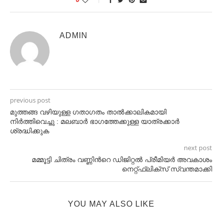
ADMIN
previous post
മുത്തങ്ങ വഴിയുള്ള ഗതാഗതം താൽക്കാലികമായി
നിർത്തിവെച്ചു : മലബാർ ഭാഗത്തേക്കുള്ള യാത്രക്കാർ
ശ്രദ്ധിക്കുക
next post
മമ്മൂട്ടി ചിത്രം വണ്ണിന്‍റെ ഡിജിറ്റല്‍ പ്രീമിയര്‍ അവകാശം
നെറ്റ്ഫ്ലിക്സ് സ്വന്തമാക്കി
YOU MAY ALSO LIKE