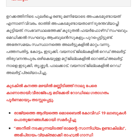
ഉറക്കത്തിനിടെ പുലര്‍ച്ചെ രണ്ടു മണിയോടെ അപകടമുണ്ടായത്
എന്നാണ് വിവരം. രാത്രി അപകടമുണ്ടായതാണ് ദുരന്തവ്യാപ്തി
കൂട്ടിയത്. സംഭവസ്ഥലത്തേക്ക് കൂടുതല്‍ ഫയര്‍ഫോഴ്‌സ് സംഘവും
മെഡിക്കല്‍ സംഘവും ആംബുലന്‍സുകളും പുറപ്പെട്ടിട്ടുണ്ട്.
അതേസമയം സംസ്ഥാനത്തെ അലര്‍ട്ടുകളില്‍ മാറ്റം വന്നു.
പത്തനംതിട്ട, കോട്ടം, ഇടുക്കി, വയനാട് ജില്ലകളില്‍ റെഡ് അലര്‍ട്ട്.
തിരുവനന്തപുരം ഒഴികെയുള്ള മറ്റ് ജില്ലകളില്‍ ഓറഞ്ച് അലര്‍ട്ട്.
നാളെ ഇടുക്കി, തൃശ്ശൂര്‍, പാലക്കാട്, വയനാട് ജില്ലകളില്‍ റെഡ്
അലര്‍ട്ട് പ്രഖ്യാപിച്ചു.
കുടകില്‍ കനത്ത മഴയില്‍ മണ്ണിടിഞ്ഞ് നാലു പേരെ
കാണാതായി;വീരാജ്‌പേട്ട മടിക്കേരി റോഡിലെ ഗതാഗതം
പൂര്‍ണമായും തടസ്സപ്പെട്ടു.
രാജ്യത്തെ ആദ്യത്തെ മൊബൈൽ കോവിഡ്- 19 ലാബുകൾ
പൊതുജനങ്ങൾക്കായി സമർപ്പിച്ചു
“അനീതി നടക്കുന്നയിടത്ത് രാമന്റെ സാന്നിധ്യം ഉണ്ടാകില്ല”,
അഭിപ്രായം വ്യക്തമാക്കി രാഹുല്‍ ഗാന്ധി