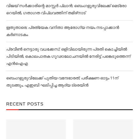
വിജയ് സര്‍ക്കാരിന്റെ മാസ്റ്റര്‍ പ്ലാന്‍; ബെംഗളൂരുവിലേക്ക് മെട്രോ
റെയില്‍, ഗതാഗത വിപ്ലവത്തിന് തമിഴ്‌നാട്
ഋതുതാരെ; പ്രത്യേക വനിതാ ആരോഗ്യ നയം നടപ്പാക്കാൻ
കര്‍ണാടകം
പ്രവീൺ നെട്ടാരു വധക്കേസ്; ഒളിവിലായിരുന്ന പ്രതി കൊച്ചിയിൽ
പിടിയിൽ, കൊലപാതക ഗൂഢാലോചനയിൽ നേരിട്ട് പങ്കെടുത്തെന്ന്
എൻഐഎ
ബെംഗളൂരുവിലേക്ക് പുതിയ വന്ദേഭാരത്; പരീക്ഷണ ഓട്ടം 11ന്
തുടങ്ങും, എഇബി ഘടിപ്പിച്ച ആദ്യ ട്രെയിന്‍
RECENT POSTS