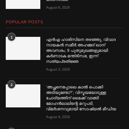
August 6, 2026
POPULAR POSTS
1
എൻഎ ഹാരിസിനെ തഴ‌‍ഞ്ഞു, വിവാദ
നായകൻ സമീര്‍ അഹമ്മദ് ഖാന്
അവസരം; 9 പുതുമുഖങ്ങളുമായി
കര്‍ണാടക മന്ത്രിസഭ, ഇന്ന്
സത്യപ്രതിജ്ഞ
August 3, 2026
2
‘അച്ഛനെപ്പോലെ കാല്‍ പൊക്കി
അടിയുണ്ടോ?’; വിസ്മയയോടുള്ള
ചോദ്യത്തിന് മൈക്ക് വാങ്ങി
മോഹൻലാലിന്റെ മറുപടി,
വിമര്‍ശനവുമായി സോഷ്യല്‍ മീഡിയ
August 4, 2026