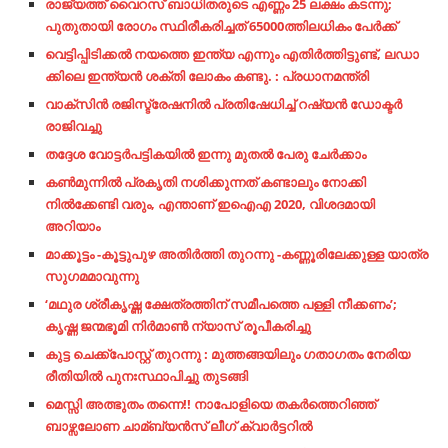
രാജ്യത്ത് വൈറസ് ബാധിതരുടെ എണ്ണം 25 ലക്ഷം കടന്നു;
പുതുതായി രോഗം സ്ഥിരീകരിച്ചത് 65000ത്തിലധികം പേര്‍ക്ക്
വെ​ട്ടി​പ്പി​ടി​ക്ക​ല്‍ ന​യ​ത്തെ ഇ​ന്ത്യ എ​ന്നും എ​തി​ര്‍​ത്തി​ട്ടു​ണ്ട്, ല​ഡാ​
ക്കി​ലെ ഇ​ന്ത്യ​ന്‍ ശ​ക്തി ലോ​കം ക​ണ്ടു. : പ്ര​ധാ​ന​മ​ന്ത്രി
വാക്സിന്‍ രജിസ്ട്രേഷനില്‍ പ്രതിഷേധിച്ച്‌ റഷ്യന്‍ ഡോക്ടര്‍
രാജിവച്ചു
ത​ദ്ദേ​ശ വോ​ട്ട​ര്‍​പ​ട്ടി​ക​യി​ല്‍ ഇ​ന്നു മു​ത​ല്‍ പേ​രു ചേ​ര്‍​ക്കാം
കണ്‍മുന്നില്‍ പ്രകൃതി നശിക്കുന്നത് കണ്ടാലും നോക്കി
നില്‍ക്കേണ്ടി വരും, എന്താണ് ഇഐഎ 2020, വിശദമായി
അറിയാം
മാക്കൂട്ടം -കൂട്ടുപുഴ അതിർത്തി തുറന്നു -കണ്ണൂരിലേക്കുള്ള യാത്ര
സുഗമമാവുന്നു
‘മഥുര ശ്രീകൃഷ്ണ ക്ഷേത്രത്തിന് സമീപത്തെ പള്ളി നീക്കണം’;
കൃഷ്ണ ജന്മഭൂമി നിർമാൺ ന്യാസ് രൂപീകരിച്ചു
കുട്ട ചെക്ക്പോസ്റ്റ് തുറന്നു : മുത്തങ്ങയിലും ഗതാഗതം നേരിയ
രീതിയിൽ പുനഃസ്ഥാപിച്ചു തുടങ്ങി
മെസ്സി അത്ഭുതം തന്നെ!! നാപോളിയെ തകര്‍ത്തെറിഞ്ഞ്
ബാഴ്സലോണ ചാമ്ബ്യന്‍സ് ലീഗ് ക്വാര്‍ട്ടറില്‍