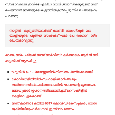
സ്വഭാവമല്ല. ഇവിടെ എല്ലാ മതവിശ്വാസികളുമുണ്ട്. ഇത്
ചെയ്തവര്‍ ഞങ്ങളുടെ കൂട്ടത്തില്‍ ഉള്‍പ്പെടുന്നില്ല’-അദ്ദേഹം
പറഞ്ഞു.
നാട്ടിൽ കുടുങ്ങിയവർക്ക്‌ വേണ്ടി ബാംഗ്ലൂർ മല
യാളിയുടെ പുതിയ സംരംഭം"ഘർ പേ രഹോ" ശ്ര
ദ്ധേയമാവുന്നു
ഓണം സ്പെഷ്യൽ ബസ് സർവീസ് : കർണാടക ആർ.ടി.സി.
ബുക്കിംഗ് ആരംഭിച്ചു
“ഗൂഗിള്‍ പേ” പ്ലേസ്റ്റോറില്‍ നിന്ന് അപ്രത്യക്ഷമായി
കോവിഡ് ഭീതിയില്‍ സഹായിക്കാന്‍ ആരും
തയ്യാറായില്ല,കർണാടകയിൽ 70കാരന്റെ മൃതദേഹം
ബന്ധുക്കള്‍ ശ്മശാനത്തിലെത്തിച്ചത് സൈക്കിളില്‍
കെട്ടിവെച്ചുകൊണ്ട്
ഇന്ന് കർണാടകയിൽ 6317 കോവിഡ് കേസുകൾ ; രോഗ
മുക്തിയിലും വർദ്ധനവ്, ഇന്ന് 115 മരണം