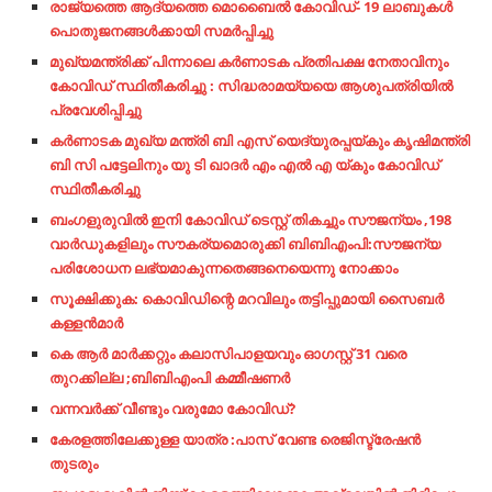
രാജ്യത്തെ ആദ്യത്തെ മൊബൈൽ കോവിഡ്- 19 ലാബുകൾ
പൊതുജനങ്ങൾക്കായി സമർപ്പിച്ചു
മുഖ്യമന്ത്രിക്ക് പിന്നാലെ കർണാടക പ്രതിപക്ഷ നേതാവിനും
കോവിഡ് സ്ഥിതീകരിച്ചു : സിദ്ധരാമയ്യയെ ആശുപത്രിയിൽ
പ്രവേശിപ്പിച്ചു
കർണാടക മുഖ്യ മന്ത്രി ബി എസ് യെദ്യുരപ്പയ്കും കൃഷിമന്ത്രി
ബി സി പട്ടേലിനും യു ടി ഖാദർ എം എൽ എ യ്കും കോവിഡ്
സ്ഥിതീകരിച്ചു
ബംഗളുരുവിൽ ഇനി കോവിഡ് ടെസ്റ്റ് തികച്ചും സൗജന്യം ,198
വാർഡുകളിലും സൗകര്യമൊരുക്കി ബിബിഎംപി:സൗജന്യ
പരിശോധന ലഭ്യമാകുന്നതെങ്ങനെയെന്നു നോക്കാം
സൂക്ഷിക്കുക: കൊവിഡിന്റെ മറവിലും തട്ടിപ്പുമായി സൈബര്‍
കള്ളന്‍മാര്‍
കെ ആർ മാർക്കറ്റും കലാസിപാളയവും ഓഗസ്റ്റ് 31 വരെ
തുറക്കില്ല ;ബിബിഎംപി കമ്മീഷണർ
വന്നവര്‍ക്ക്​ വീണ്ടും വരുമോ കോവിഡ്​?
കേരളത്തിലേക്കുള്ള യാത്ര :പാസ് വേണ്ട രെജിസ്ട്രേഷൻ
തുടരും