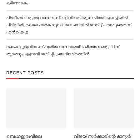
കര്‍ണാടകം
പ്രവീൺ നെട്ടാരു വധക്കേസ്; ഒളിവിലായിരുന്ന പ്രതി കൊച്ചിയിൽ
പിടിയിൽ, കൊലപാതക ഗൂഢാലോചനയിൽ നേരിട്ട് പങ്കെടുത്തെന്ന്
എൻഐഎ
ബെംഗളൂരുവിലേക്ക് പുതിയ വന്ദേഭാരത്; പരീക്ഷണ ഓട്ടം 11ന്
തുടങ്ങും, എഇബി ഘടിപ്പിച്ച ആദ്യ ട്രെയിന്‍
RECENT POSTS
ബെംഗളൂരുവിലെ
വിജയ് സര്‍ക്കാരിന്റെ മാസ്റ്റര്‍