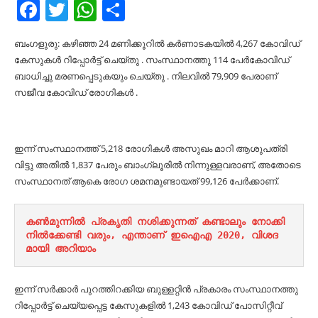
Facebook
Twitter
WhatsApp
Share
ബംഗളുരു: കഴിഞ്ഞ 24 മണിക്കൂറിൽ കർണാടകയിൽ 4,267 കോവിഡ്
കേസുകൾ റിപ്പോർട്ട് ചെയ്തു . സംസ്ഥാനത്തു 114 പേർകോവിഡ്
ബാധിച്ചു മരണപ്പെടുകയും ചെയ്തു . നിലവിൽ 79,909 പേരാണ്
സജീവ കോവിഡ് രോഗികൾ .
ഇന്ന് സംസ്ഥാനത്ത് 5,218 രോഗികൾ അസുഖം മാറി ആശുപത്രി
വിട്ടു അതിൽ 1,837 പേരും ബാംഗ്ലൂരിൽ നിന്നുള്ളവരാണ്, അതോടെ
സംസ്ഥാനത് ആകെ രോഗ ശമനമുണ്ടായത് 99,126 പേർക്കാണ്.
കണ്‍മുന്നില്‍ പ്രകൃതി നശിക്കുന്നത് കണ്ടാലും നോക്കി 
നില്‍ക്കേണ്ടി വരും, എന്താണ് ഇഐഎ 2020, വിശദ
മായി അറിയാം
ഇന്ന് സർക്കാർ പുറത്തിറക്കിയ ബുള്ളറ്റിൻ പ്രകാരം സംസ്ഥാനത്തു
റിപ്പോർട്ട് ചെയ്യപ്പെട്ട കേസുകളിൽ 1,243 കോവിഡ് പോസിറ്റീവ്