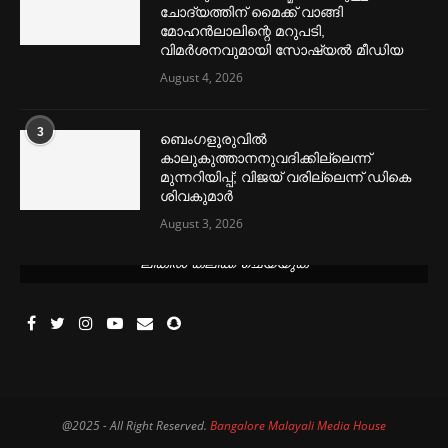
ചോദ്യത്തിന് മൈക്ക് വാങ്ങി
മോഹൻലാലിന്റെ മറുപടി,
വിമര്‍ശനവുമായി സോഷ്യല്‍ മീഡിയ
August 4, 2026
3
ബെംഗളൂരുവില്‍
കാലുകുത്താനനുവദിക്കില്ലെന്ന്
മുന്നറിയിപ്പ്; വിജയ് വരില്ലെന്ന് ഡികെ
ശിവകുമാര്‍
August 3, 2026
മെന്‍സ്ട്രല്‍ കപ്പുകള്‍ ഏറ്റവും വില കുറവിൽ ലഭിക്കാൻ ഈ
ലിങ്കിൽ ക്ലിക്ക് ചെയ്യുക
@2025 - All Right Reserved.
Bangalore Malayali Media House