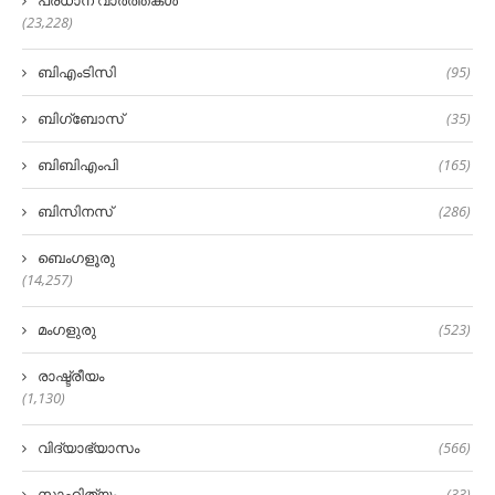
പ്രധാന വാർത്തകൾ
(23,228)
ബിഎംടിസി
(95)
ബിഗ്‌ബോസ്
(35)
ബിബിഎംപി
(165)
ബിസിനസ്
(286)
ബെംഗളൂരു
(14,257)
മംഗളുരു
(523)
രാഷ്ട്രീയം
(1,130)
വിദ്യാഭ്യാസം
(566)
സാഹിത്യം
(33)