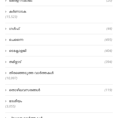
കേരള സമാജം
(20)
കർണാടക
(15,523)
ഗൾഫ്
(44)
ചെന്നൈ
(495)
ടെക്നോളജി
(404)
തമിഴ്നാട്
(394)
തിരഞ്ഞെടുത്ത വാർത്തകൾ
(10,997)
തൊഴിലവസരങ്ങൾ
(119)
ദേശീയം
(3,055)