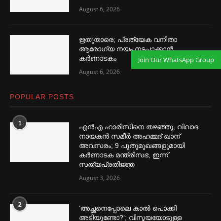
August 6, 2026
ഋതുതാരെ; പ്രത്യേക വനിതാ
ആരോഗ്യ നയം നടപ്പാക്കാൻ
കര്‍ണാടകം
Join Our WhatsApp Group
August 6, 2026
POPULAR POSTS
1
എൻഎ ഹാരിസിനെ തഴ‌‍ഞ്ഞു, വിവാദ
നായകൻ സമീര്‍ അഹമ്മദ് ഖാന്
അവസരം; 9 പുതുമുഖങ്ങളുമായി
കര്‍ണാടക മന്ത്രിസഭ, ഇന്ന്
സത്യപ്രതിജ്ഞ
August 3, 2026
2
‘അച്ഛനെപ്പോലെ കാല്‍ പൊക്കി
അടിയുണ്ടോ?’; വിസ്മയയോടുള്ള