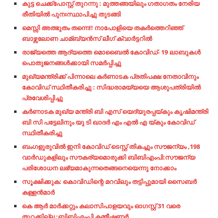
കുട്ട ചെക്ക്പോസ്റ്റ് തുറന്നു : മുത്തങ്ങയിലും ഗതാഗതം നേരിയ
രീതിയിൽ പുനഃസ്ഥാപിച്ചു തുടങ്ങി
മെസ്സി അത്ഭുതം തന്നെ!! നാപോളിയെ തകര്‍ത്തെറിഞ്ഞ്
ബാഴ്സലോണ ചാമ്ബ്യന്‍സ് ലീഗ് ക്വാര്‍ട്ടറില്‍
രാജ്യത്തെ ആദ്യത്തെ മൊബൈൽ കോവിഡ്- 19 ലാബുകൾ
പൊതുജനങ്ങൾക്കായി സമർപ്പിച്ചു
മുഖ്യമന്ത്രിക്ക് പിന്നാലെ കർണാടക പ്രതിപക്ഷ നേതാവിനും
കോവിഡ് സ്ഥിതീകരിച്ചു : സിദ്ധരാമയ്യയെ ആശുപത്രിയിൽ
പ്രവേശിപ്പിച്ചു
കർണാടക മുഖ്യ മന്ത്രി ബി എസ് യെദ്യുരപ്പയ്കും കൃഷിമന്ത്രി
ബി സി പട്ടേലിനും യു ടി ഖാദർ എം എൽ എ യ്കും കോവിഡ്
സ്ഥിതീകരിച്ചു
ബംഗളുരുവിൽ ഇനി കോവിഡ് ടെസ്റ്റ് തികച്ചും സൗജന്യം ,198
വാർഡുകളിലും സൗകര്യമൊരുക്കി ബിബിഎംപി:സൗജന്യ
പരിശോധന ലഭ്യമാകുന്നതെങ്ങനെയെന്നു നോക്കാം
സൂക്ഷിക്കുക: കൊവിഡിന്റെ മറവിലും തട്ടിപ്പുമായി സൈബര്‍
കള്ളന്‍മാര്‍
കെ ആർ മാർക്കറ്റും കലാസിപാളയവും ഓഗസ്റ്റ് 31 വരെ
തുറക്കില്ല ;ബിബിഎംപി കമ്മീഷണർ