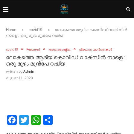
Home
covid19
ലോകത്തെ ആദ്യ കൊവിഡ് വാക്‌സിൻ
നാളെ : ഒരു മുഴം മുൻപേ റഷ്യ
covid19
Featured
അന്താരാഷ്ട്രം
പ്രധാന വാർത്തകൾ
ലോകത്തെ ആദ്യ കൊവിഡ് വാക്‌സിൻ നാളെ :
ഒരു മുഴം മുൻപേ റഷ്യ
written by
Admin
August 11, 2020
Facebook
Twitter
WhatsApp
Share