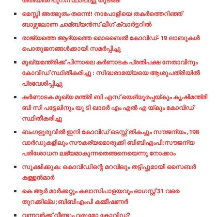
രീതിയിൽ പുനഃസ്ഥാപിച്ചു തുടങ്ങി
മെസ്സി അത്ഭുതം തന്നെ!! നാപോളിയെ തകര്‍ത്തെറിഞ്ഞ്
ബാഴ്സലോണ ചാമ്ബ്യന്‍സ് ലീഗ് ക്വാര്‍ട്ടറില്‍
രാജ്യത്തെ ആദ്യത്തെ മൊബൈൽ കോവിഡ്- 19 ലാബുകൾ
പൊതുജനങ്ങൾക്കായി സമർപ്പിച്ചു
മുഖ്യമന്ത്രിക്ക് പിന്നാലെ കർണാടക പ്രതിപക്ഷ നേതാവിനും
കോവിഡ് സ്ഥിതീകരിച്ചു : സിദ്ധരാമയ്യയെ ആശുപത്രിയിൽ
പ്രവേശിപ്പിച്ചു
കർണാടക മുഖ്യ മന്ത്രി ബി എസ് യെദ്യുരപ്പയ്കും കൃഷിമന്ത്രി
ബി സി പട്ടേലിനും യു ടി ഖാദർ എം എൽ എ യ്കും കോവിഡ്
സ്ഥിതീകരിച്ചു
ബംഗളുരുവിൽ ഇനി കോവിഡ് ടെസ്റ്റ് തികച്ചും സൗജന്യം ,198
വാർഡുകളിലും സൗകര്യമൊരുക്കി ബിബിഎംപി:സൗജന്യ
പരിശോധന ലഭ്യമാകുന്നതെങ്ങനെയെന്നു നോക്കാം
സൂക്ഷിക്കുക: കൊവിഡിന്റെ മറവിലും തട്ടിപ്പുമായി സൈബര്‍
കള്ളന്‍മാര്‍
കെ ആർ മാർക്കറ്റും കലാസിപാളയവും ഓഗസ്റ്റ് 31 വരെ
തുറക്കില്ല ;ബിബിഎംപി കമ്മീഷണർ
വന്നവര്‍ക്ക്​ വീണ്ടും വരുമോ കോവിഡ്​?