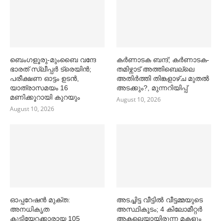
ബെംഗളൂരു-മുംബൈ വന്ദേ
കര്‍ണാടക ബന്ദ്; കര്‍ണാടക-
ഭാരത് സ്ലീപ്പര്‍ ട്രെയിൻ;
തമിഴ്നാട് അത്തിബെല്ലെ
പരീക്ഷണ ഓട്ടം ഉടൻ,
അതിര്‍ത്തി തിങ്കളാഴ്ച മുതല്‍
യാത്രാസമയം 16
അടക്കും?, മുന്നറിയിപ്പ്
മണിക്കൂറായി കുറയും
August 10, 2026
August 10, 2026
ഓപ്പറേഷൻ മുക്ത:
അടച്ചിട്ട വീട്ടില്‍ വീട്ടമ്മയുടെ
അനധികൃത
അസ്ഥികൂടം; 4 കിലോമീറ്റര്‍
കുടിയേറ്റക്കാരായ 105
അകലെയായിരുന്ന മകളും