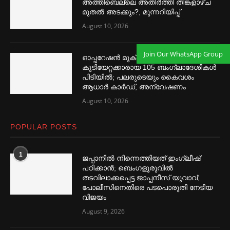
അത്തിബെല്ലെ അതിര്‍ത്തി തിങ്കളാഴ്ച
മുതല്‍ അടക്കും?, മുന്നറിയിപ്പ്
August 10, 2026
Join Our WhatsApp Group
ഓപ്പറേഷൻ മുക്ത: അനധികൃത
കുടിയേറ്റക്കാരായ 105 ബംഗ്ലാദേശികള്‍
പിടിയില്‍; പലരുടെയും കൈവശം
ആധാര്‍ കാര്‍ഡ്, അന്വേഷണം
August 10, 2026
POPULAR POSTS
1
ജപ്പാനില്‍ നിന്നെത്തിയത് ഇംഗ്ലീഷ്
പഠിക്കാൻ; ബെംഗളൂരുവില്‍
തടവിലാക്കപ്പെട്ട ജാപ്പനീസ് യുവാവ്;
പോലീസിനെതിരെ പടപൊരുതി നേടിയ
വിജയം
August 9, 2026