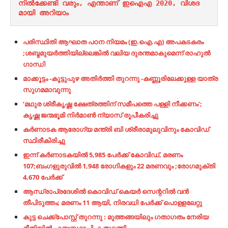
നില്‍ക്കേണ്ടി വരും, എന്താണ് ഇഐഎ 2020, വിശദ
മായി അറിയാം
പരിസ്ഥിതി ആഘാത പഠന നിയമം (ഇ.ഐ.എ) അപകടകരം
;ശബ്ദമുയർത്തിയില്ലെങ്കിൽ വലിയ ദുരന്തമാകുമെന്ന് രാഹുൽ
ഗാന്ധി
മാക്കൂട്ടം -കൂട്ടുപുഴ അതിർത്തി തുറന്നു -കണ്ണൂരിലേക്കുള്ള യാത്ര
സുഗമമാവുന്നു
‘മഥുര ശ്രീകൃഷ്ണ ക്ഷേത്രത്തിന് സമീപത്തെ പള്ളി നീക്കണം’;
കൃഷ്ണ ജന്മഭൂമി നിർമാൺ ന്യാസ് രൂപീകരിച്ചു
കർണാടക ആരോഗ്യ മന്ത്രി ബി ശ്രീരാമുലുവിനും കോവിഡ്
സ്ഥിരീകിരിച്ചു
ഇന്ന് കർണാടകയിൽ 5,985 പേർക്ക് കോവിഡ്, മരണം
107;ബംഗളുരുവിൽ 1,948 രോഗികളും 22 മരണവും ;രോഗമുക്തി
4,670 പേർക്ക്
ആന്ധ്രാപ്രദേശില്‍ കൊവിഡ് കെയര്‍ സെന്ററില്‍ വന്‍
തീപിടുത്തം; മരണം 11 ആയി, നിരവധി പേര്‍ക്ക് പൊള്ളലേറ്റു
കുട്ട ചെക്ക്പോസ്റ്റ് തുറന്നു : മുത്തങ്ങയിലും ഗതാഗതം നേരിയ