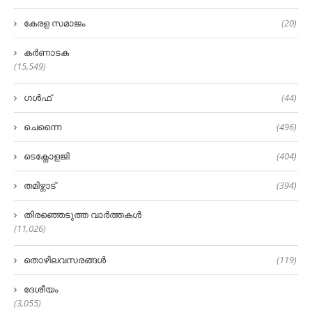
കേരള സമാജം
(20)
കർണാടക
(15,549)
ഗൾഫ്
(44)
ചെന്നൈ
(496)
ടെക്നോളജി
(404)
തമിഴ്നാട്
(394)
തിരഞ്ഞെടുത്ത വാർത്തകൾ
(11,026)
തൊഴിലവസരങ്ങൾ
(119)
ദേശീയം
(3,055)