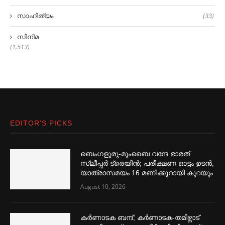
സാഹിത്യം
(33)
സിനിമ
(1,513)
EDITOR’S PICKS
ബെംഗളൂരു-മുംബൈ വന്ദേ ഭാരത്
സ്ലീപ്പര്‍ ട്രെയിൻ; പരീക്ഷണ ഓട്ടം ഉടൻ,
യാത്രാസമയം 16 മണിക്കൂറായി കുറയും
August 10, 2026
കര്‍ണാടക ബന്ദ്; കര്‍ണാടക-തമിഴ്നാട്