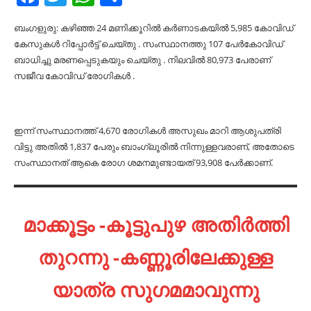
ബംഗളുരു: കഴിഞ്ഞ 24 മണിക്കൂറിൽ കർണാടകയിൽ 5,985 കോവിഡ്
കേസുകൾ റിപ്പോർട്ട് ചെയ്തു . സംസ്ഥാനത്തു 107 പേർകോവിഡ്
ബാധിച്ചു മരണപ്പെടുകയും ചെയ്തു . നിലവിൽ 80,973 പേരാണ്
സജീവ കോവിഡ് രോഗികൾ .
ഇന്ന് സംസ്ഥാനത്ത് 4,670 രോഗികൾ അസുഖം മാറി ആശുപത്രി
വിട്ടു അതിൽ 1,837 പേരും ബാംഗ്ലൂരിൽ നിന്നുള്ളവരാണ്, അതോടെ
സംസ്ഥാനത് ആകെ രോഗ ശമനമുണ്ടായത് 93,908 പേർക്കാണ്.
മാക്കൂട്ടം -കൂട്ടുപുഴ അതിർത്തി
തുറന്നു -കണ്ണൂരിലേക്കുള്ള
യാത്ര സുഗമമാവുന്നു