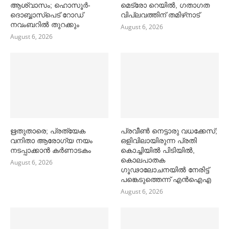
ആശ്വാസം; ഹൊസൂര്‍-
മെട്രോ റെയില്‍, ഗതാഗത
ദൊബ്ബാസ്പെട് റോഡ്
വിപ്ലവത്തിന് തമിഴ്‌നാട്
നവംബറില്‍ തുറക്കും
August 6, 2026
August 6, 2026
ഋതുതാരെ; പ്രത്യേക
പ്രവീൺ നെട്ടാരു വധക്കേസ്;
വനിതാ ആരോഗ്യ നയം
ഒളിവിലായിരുന്ന പ്രതി
നടപ്പാക്കാൻ കര്‍ണാടകം
കൊച്ചിയിൽ പിടിയിൽ,
കൊലപാതക
August 6, 2026
ഗൂഢാലോചനയിൽ നേരിട്ട്
പങ്കെടുത്തെന്ന് എൻഐഎ
August 6, 2026