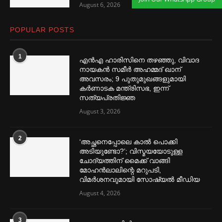
August 6, 2026
POPULAR POSTS
1
എൻഎ ഹാരിസിനെ തഴ‌‍ഞ്ഞു, വിവാദ
നായകൻ സമീര്‍ അഹമ്മദ് ഖാന്
അവസരം; 9 പുതുമുഖങ്ങളുമായി
കര്‍ണാടക മന്ത്രിസഭ, ഇന്ന്
സത്യപ്രതിജ്ഞ
August 3, 2026
2
‘അച്ഛനെപ്പോലെ കാല്‍ പൊക്കി
അടിയുണ്ടോ?’; വിസ്മയയോടുള്ള
ചോദ്യത്തിന് മൈക്ക് വാങ്ങി
മോഹൻലാലിന്റെ മറുപടി,
വിമര്‍ശനവുമായി സോഷ്യല്‍ മീഡിയ
August 4, 2026
3