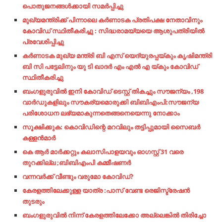
പൊതുജനങ്ങൾക്കായി സമർപ്പിച്ചു
മുഖ്യമന്ത്രിക്ക് പിന്നാലെ കർണാടക പ്രതിപക്ഷ നേതാവിനും
കോവിഡ് സ്ഥിതീകരിച്ചു : സിദ്ധരാമയ്യയെ ആശുപത്രിയിൽ
പ്രവേശിപ്പിച്ചു
കർണാടക മുഖ്യ മന്ത്രി ബി എസ് യെദ്യുരപ്പയ്കും കൃഷിമന്ത്രി
ബി സി പട്ടേലിനും യു ടി ഖാദർ എം എൽ എ യ്കും കോവിഡ്
സ്ഥിതീകരിച്ചു
ബംഗളുരുവിൽ ഇനി കോവിഡ് ടെസ്റ്റ് തികച്ചും സൗജന്യം ,198
വാർഡുകളിലും സൗകര്യമൊരുക്കി ബിബിഎംപി:സൗജന്യ
പരിശോധന ലഭ്യമാകുന്നതെങ്ങനെയെന്നു നോക്കാം
സൂക്ഷിക്കുക: കൊവിഡിന്റെ മറവിലും തട്ടിപ്പുമായി സൈബര്‍
കള്ളന്‍മാര്‍
കെ ആർ മാർക്കറ്റും കലാസിപാളയവും ഓഗസ്റ്റ് 31 വരെ
തുറക്കില്ല ;ബിബിഎംപി കമ്മീഷണർ
വന്നവര്‍ക്ക്​ വീണ്ടും വരുമോ കോവിഡ്​?
കേരളത്തിലേക്കുള്ള യാത്ര :പാസ് വേണ്ട രെജിസ്ട്രേഷൻ
തുടരും
ബംഗളുരുവിൽ നിന്ന് കേരളത്തിലേക്കോ അല്ലെങ്കിൽ തിരിച്ചോ