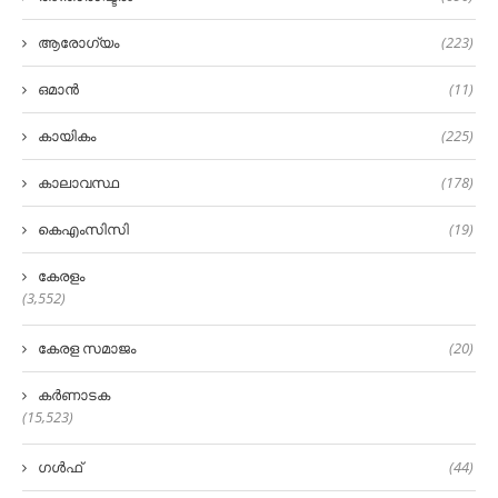
ആരോഗ്യം
(223)
ഒമാൻ
(11)
കായികം
(225)
കാലാവസ്ഥ
(178)
കെഎംസിസി
(19)
കേരളം
(3,552)
കേരള സമാജം
(20)
കർണാടക
(15,523)
ഗൾഫ്
(44)