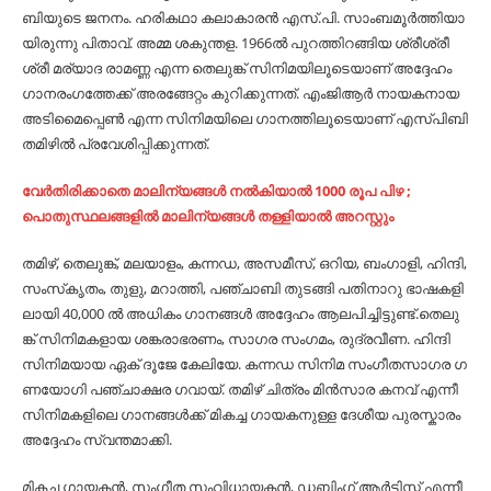
ബി​യു​ടെ ജ​ന​നം. ഹ​രി​ക​ഥാ ക​ലാ​കാ​ര​ന്‍ എ​സ്.​പി. സാം​ബ​മൂ​ര്‍​ത്തി​യാ​
യി​രു​ന്നു പി​താ​വ്. അ​മ്മ ശ​കു​ന്ത​ള. 1966ല്‍ ​പു​റ​ത്തി​റ​ങ്ങി​യ ശ്രീ​ശ്രീ​
ശ്രീ മ​ര്യാ​ദ രാ​മ​ണ്ണ എ​ന്ന തെ​ലു​ങ്ക് സി​നി​മ​യി​ലൂ​ടെ​യാ​ണ് അ​ദ്ദേ​ഹം
ഗാ​ന​രം​ഗ​ത്തേ​ക്ക് അ​ര​ങ്ങേ​റ്റം കു​റി​ക്കു​ന്ന​ത്. എം​ജി​ആ​ര്‍ നാ​യ​ക​നാ​യ
അ​ടി​മൈ​പ്പെ​ണ്‍ എ​ന്ന സി​നി​മ​യി​ലെ ഗാ​ന​ത്തി​ലൂ​ടെ​യാ​ണ് എ​സ്പി​ബി
ത​മി​ഴി​ല്‍ പ്ര​വേ​ശി​പ്പി​ക്കു​ന്ന​ത്.
വേർതിരിക്കാതെ മാലിന്യങ്ങൾ നൽകിയാൽ 1000 രൂപ പിഴ ;
പൊതുസ്ഥലങ്ങളിൽ മാലിന്യങ്ങൾ തള്ളിയാൽ അറസ്റ്റും
ത​മി​ഴ്, തെ​ലു​ങ്ക്, മ​ല​യാ​ളം, ക​ന്ന​ഡ, അ​സ​മീ​സ്, ഒ​റി​യ, ബം​ഗാ​ളി, ഹി​ന്ദി,
സം​സ്‌​കൃ​തം, തു​ളു, മ​റാ​ത്തി, പ​ഞ്ചാ​ബി തു​ട​ങ്ങി പ​തി​നാ​റു ഭാ​ഷ​ക​ളി​
ലാ​യി 40,000 ല്‍ ​അ​ധി​കം ഗാ​ന​ങ്ങ​ള്‍ അ​ദ്ദേ​ഹം ആ​ല​പി​ച്ചി​ട്ടു​ണ്ട്.​തെ​ലു​
ങ്ക് സി​നി​മ​ക​ളാ​യ ശ​ങ്ക​രാ​ഭ​ര​ണം, സാ​ഗ​ര സം​ഗ​മം, രു​ദ്ര​വീ​ണ. ഹി​ന്ദി
സി​നി​മ​യാ​യ ഏ​ക് ദൂ​ജേ കേ​ലി​യേ. ക​ന്ന​ഡ സി​നി​മ സം​ഗീ​ത​സാ​ഗ​ര ഗ​
ണ​യോ​ഗി പ​ഞ്ചാ​ക്ഷ​ര ഗ​വാ​യ്. ത​മി​ഴ് ചി​ത്രം മി​ന്‍​സാ​ര ക​ന​വ് എ​ന്നീ
സി​നി​മ​ക​ളി​ലെ ഗാ​ന​ങ്ങ​ള്‍​ക്ക് മി​ക​ച്ച ഗാ​യ​ക​നു​ള്ള ദേ​ശീ​യ പു​ര​സ്കാ​രം
അ​ദ്ദേ​ഹം സ്വ​ന്ത​മാ​ക്കി.
മി​ക​ച്ച ഗാ​യ​ക​ന്‍, സം​ഗീ​ത സം​വി​ധാ​യ​ക​ന്‍, ഡ​ബ്ബിം​ഗ് ആ​ര്‍​ട്ടി​സ്റ്റ് എ​ന്നീ