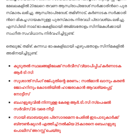
മേ​ഖ​ല​ക​ളി​ല്‍ 20ലേ​റെ ത​വ​ണ ആ​ന്ധ്രാ​പ്ര​ദേ​ശ് സ​ര്‍​ക്കാ​രി​ന്‍റെ പു​ര​
സ്‌​കാ​രം ല​ഭി​ച്ചു. ആ​ന്ധ്രാ​പ്ര​ദേ​ശ്, ത​മി​ഴ്‌​നാ​ട്, ക​ര്‍​ണാ​ട​ക സ​ര്‍​ക്കാ​രി​
ന്‍റെ മി​ക​ച്ച ഗാ​യ​ക​നു​ള്ള പു​ര​സ്‌​കാ​രം നി​ര​വ​ധി പ്രാ​വ​ശ്യം ല​ഭി​ച്ചു.
എ​സ്പി​ബി നാ​ല് ഭാ​ഷ​ക​ളി​ലാ​യി അ​മ്ബ​തോ​ളം സി​നി​മ​ക​ള്‍​ക്കാ​യി
സം​ഗീ​ത സം​വി​ധാ​നം നി​ര്‍​വ​ഹി​ച്ചി​ട്ടു​ണ്ട്.
തെ​ലു​ങ്ക്, ത​മി​ഴ്, ക​ന്ന​ഡ ഭാ​ഷ​ക​ളി​ലാ​യി എ​ഴു​പ​തോ​ളം സി​നി​മ​ക​ളി​ല്‍
അ​ഭി​ന​യി​ച്ചി​ട്ടു​ണ്ട്.
കൂടുതൽ സ്ഥലങ്ങളിലേക്ക് സർവീസ് വ്യാപിപ്പിച് കർണാടക
ആർ ടി സി
സുശാന്ത് സിംഗ് രജ്പുതിന്റെ മരണം ; സല്‍മാന്‍ ഖാനും കരണ്‍
ജോഹറിനും കോടതിയില്‍ ഹാജരാകാന്‍ ആവശ്യപ്പെട്ട്
നോട്ടീസ്
ബംഗളൂരുവില്‍ നിന്നുള്ള കേരള ആര്‍.ടി.സി സ്പെഷല്‍
സര്‍വിസ് 26 വരെ നീട്ടി
സായി ബാബയുടെ പ്രസാദമെന്ന പേരില്‍ ഇടപാടുകാര്‍ക്ക്
ബ്രൗണ്‍ഷുഗര്‍ എത്തിച്ച്‌ നല്‍കിയ 25കാരനെ ബെം​ഗളുരു
പൊലീസ് അറസ്റ്റ് ചെയ്തു