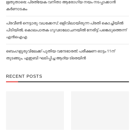
ഋതുതാരെ; പ്രത്യേക വനിതാ ആരോഗ്യ നയം നടപ്പാക്കാൻ
കര്‍ണാടകം
പ്രവീൺ നെട്ടാരു വധക്കേസ്; ഒളിവിലായിരുന്ന പ്രതി കൊച്ചിയിൽ
പിടിയിൽ, കൊലപാതക ഗൂഢാലോചനയിൽ നേരിട്ട് പങ്കെടുത്തെന്ന്
എൻഐഎ
ബെംഗളൂരുവിലേക്ക് പുതിയ വന്ദേഭാരത്; പരീക്ഷണ ഓട്ടം 11ന്
തുടങ്ങും, എഇബി ഘടിപ്പിച്ച ആദ്യ ട്രെയിന്‍
RECENT POSTS