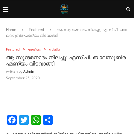
Home
Featured
ആ ​സു​ന്ദ​ര​നാ​ദം നി​ല​ച്ചു; എ​സ്.​പി. ബാ​
ല​സു​ബ്ര​ഹ്മ​ണ്യം വി​ട​വാ​ങ്ങി
Featured
ദേശീയം
സിനിമ
ആ ​സു​ന്ദ​ര​നാ​ദം നി​ല​ച്ചു; എ​സ്.​പി. ബാ​ല​സു​ബ്ര​
ഹ്മ​ണ്യം വി​ട​വാ​ങ്ങി
written by
Admin
September 25, 2020
Facebook
Twitter
WhatsApp
Share