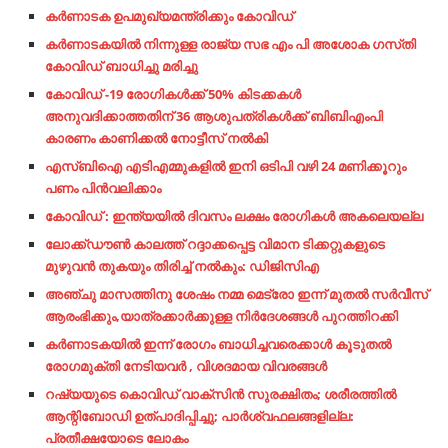
ക​ര്‍​ണാ​ട​ക ഉ​പ​മു​ഖ്യ​മ​ന്ത്രി​ക്കും കോ​വി​ഡ്
കർണാടകയിൽ നിന്നുള്ള രാജ്യ സഭ എം പി അശോക ഗസ്‌തി
കോവിഡ് ബാധിച്ചു മരിച്ചു
കോവിഡ് -19 രോഗികൾക്ക് 50% കിടക്കകൾ
അനുവദിക്കാത്തതിന് 36 ആശുപത്രികൾക്ക് ബിബിഎംപി
കാരണം കാണിക്കൽ നോട്ടീസ് നൽകി
എസ്ബിഐ എടിഎമ്മുകളില്‍ ഇനി ഒടിപി വഴി 24 മണിക്കൂറും
പണം പിന്‍വലിക്കാം
കോവിഡ് : ഇന്ത്യയില്‍ ദിവസം ലക്ഷം രോ​ഗികള്‍ അകലെയല്ല
ലോക്ക്ഡൗൺ കാലത്ത് റദ്ദാക്കപ്പെട്ട വിമാന ടിക്കറ്റുകളുടെ
മുഴുവൻ തുകയും തിരിച്ച് നൽകും: ഡിജിസിഎ
അഞ്ചു മാസത്തിനു ശേഷം നമ്മ മെട്രോ ഇന്ന് മുതൽ സർവീസ്
ആരംഭിക്കും,യാത്രക്കാർക്കുള്ള നിർദേശങ്ങൾ പുറത്തിറക്കി
കർണാടകയിൽ ഇന്ന് രോഗം ബാധിച്ചവരെക്കാൾ കൂടുതൽ
രോഗമുക്തി നേടിയവർ , വിശദമായ വിവരങ്ങൾ
റഷ്യയുടെ കൊവിഡ് വാക്‌സിൻ സുരക്ഷിതം; ശരീരത്തിൽ
ആന്റിബോഡി ഉത്പാദിപ്പിച്ചു; പാർശ്വഫലങ്ങളില്ല:
പ്രതീക്ഷയോടെ ലോകം