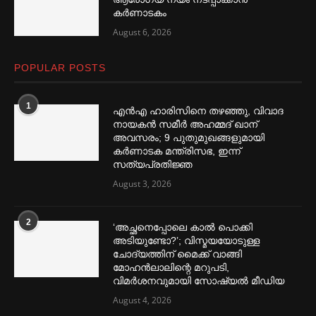
കര്‍ണാടകം
August 6, 2026
POPULAR POSTS
1
എൻഎ ഹാരിസിനെ തഴ‌‍ഞ്ഞു, വിവാദ
നായകൻ സമീര്‍ അഹമ്മദ് ഖാന്
അവസരം; 9 പുതുമുഖങ്ങളുമായി
കര്‍ണാടക മന്ത്രിസഭ, ഇന്ന്
സത്യപ്രതിജ്ഞ
August 3, 2026
2
‘അച്ഛനെപ്പോലെ കാല്‍ പൊക്കി
അടിയുണ്ടോ?’; വിസ്മയയോടുള്ള
ചോദ്യത്തിന് മൈക്ക് വാങ്ങി
മോഹൻലാലിന്റെ മറുപടി,
വിമര്‍ശനവുമായി സോഷ്യല്‍ മീഡിയ
August 4, 2026