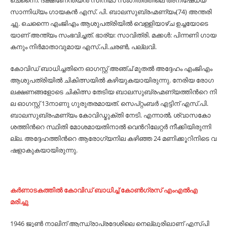
ചെ​ന്നൈ: ദ​ക്ഷി​ണേ​ന്ത്യ​ന്‍ സി​നി​മാ സം​ഗീ​ത​ത്തി​ലെ അ​നി​ഷേ​ധ്യ​
സാ​ന്നി​ധ്യം ഗാ​യ​ക​ന്‍ എ​സ്. പി. ​ബാ​ല​സു​ബ്ര​ഹ്മ​ണ്യം(74) അ​ന്ത​രി​
ച്ചു. ചെ​ന്നൈ എം​ജി​എം ആ​ശു​പ​ത്രി​യി​ല്‍ വെ​ള്ളി​യാ​ഴ്ച ഉ​ച്ച​യോ​ടെ​
യാ​ണ് അ​ന്ത്യം സം​ഭ​വി​ച്ച​ത്. ഭാ​ര്യ: സാ​വി​ത്രി. മ​ക്ക​ള്‍: പി​ന്ന​ണി ഗാ​യ​
ക​നും നി​ര്‍​മാ​താ​വു​മാ​യ എ​സ്.​പി.​ച​ര​ണ്‍, പ​ല്ല​വി.
കോ​വി​ഡ് ബാ​ധി​ച്ച​തി​നെ ഓ​ഗ​സ്റ്റ് അ​ഞ്ച് മു​ത​ല്‍ അ​ദ്ദേ​ഹം എം​ജി​എം
ആ​ശു​പ​ത്രി​യി​ല്‍ ചി​കി​ത്സ​യി​ല്‍ ക​ഴി​യു​ക​യാ​യി​രു​ന്നു. നേ​രി​യ രോ​ഗ​
ല​ക്ഷ​ണ​ങ്ങ​ളോ​ടെ ചി​കി​ത്സ തേ​ടി​യ ബാ​ല​സു​ബ്ര​ഹ്മ​ണ്യ​ത്തി​ന്‍റെ നി​
ല ഓ​ഗ​സ്റ്റ് 13നാ​ണു ഗു​രു​ത​ര​മാ​യ​ത്. സെ​പ്റ്റം​ബ​ര്‍ എ​ട്ടി​ന് എ​സ്.​പി.
ബാ​ല​സു​ബ്ര​ഹ്മ​ണ്യം കോ​വി​ഡ്മു​ക്തി നേ​ടി. എ​ന്നാ​ല്‍, ശ്വാ​സ​കോ​
ശ​ത്തി​ന്‍റെ സ്ഥി​തി മോ​ശ​മാ​യ​തി​നാ​ല്‍ വെ​ന്‍റി​ലേ​റ്റ​ര്‍ നീ​ക്കി​യി​രു​ന്നി​
ല്ല. അ​ദ്ദേ​ഹ​ത്തി​ന്‍റെ ആ​രോ​ഗ്യ​നി​ല ക​ഴി​ഞ്ഞ 24 മ​ണി​ക്കൂ​റി​നി​ടെ വ​
ഷ​ളാ​കു​ക​യാ​യി​രു​ന്നു.
കര്‍ണാടകത്തില്‍ കോവിഡ് ബാധിച്ച്‌ കോണ്‍ഗ്രസ് എംഎല്‍എ
മരിച്ചു
1946 ജൂ​ണ്‍ നാ​ലി​ന് ആ​ന്ധ്രാ​പ്ര​ദേ​ശി​ലെ നെ​ല്ലൂ​രി​ലാ​ണ് എ​സ്പി​