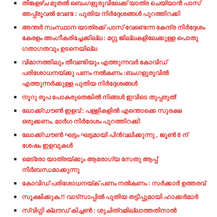
തിങ്കളഴ്ച മുതൽ ബെംഗളുരുവിലേക്ക് യാത്ര ചെയ്യാൻ പാസ്
അപ്പ്രൂവൽ വേണ്ട : പുതിയ നിർദ്ദേശങ്ങൾ പുറത്തിറക്കി
അന്തര്‍ സംസ്ഥാന യാത്രക്ക് പാസ് വേണ്ടെന്ന കേന്ദ്ര നിര്‍ദ്ദേശം
കേരളം അംഗീകരിച്ചേക്കില്ല : മറ്റു ജില്ലകളിലേക്കുള്ള പൊതു
ഗതാഗതവും ഉടനെയില്ല
വിമാനത്തിലും തീവണ്ടിയും എത്തുന്നവർ കോവിഡ്
പരിശോധനയ്ക്കു പണം നൽകണം :ബംഗളുരുവിൽ
എത്തുന്നർക്കുള്ള പുതിയ നിർദ്ദേശങ്ങൾ
നൂറു രൂപ പോകരുതെങ്കിൽ നിങ്ങൾ ഇവിടെ തുപ്പരുത്!
ലോക്ക്ഡൗൺ ഇളവ് : പള്ളികളിൽ എന്തൊക്കെ സുരക്ഷ
ഒരുക്കണം, മാർഗ നിർദേശം പുറത്തിറക്കി
ലോക്ക്ഡൗണ്‍ ഘട്ടം ഘട്ടമായി പിന്‍വലിക്കുന്നു , ജൂണ്‍ 8 ന്
ശേഷം ഇളവുകൾ
മെട്രോ യാത്രയ്ക്കും ആരോഗ്യ സേതു ആപ്പ്
നിർബന്ധമാക്കുന്നു
കോവിഡ് പരിശോധനയ്ക് പണം നൽകണം : സർക്കാർ ഉത്തരവ്
സൂക്ഷിക്കുക.!! വാട്‌സാപ്പില്‍ പുതിയ തട്ടിപ്പുമായി ഹാക്കര്‍മാര്‍
സ്വിഗ്ഗി ക്ലൗഡ് കിച്ചൺ : ശുചിത്വമില്ലാത്തതിനാൽ