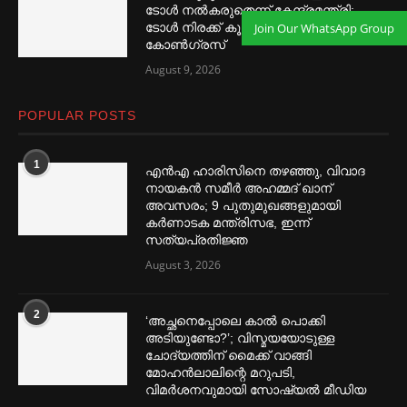
ടോള്‍ നല്‍കരുതെന്ന് കേന്ദ്രമന്ത്രി;
Join Our WhatsApp Group
ടോള്‍ നിരക്ക് കൂട്ടിയതാരെന്ന്
കോണ്‍ഗ്രസ്
August 9, 2026
POPULAR POSTS
1
എൻഎ ഹാരിസിനെ തഴ‌‍ഞ്ഞു, വിവാദ
നായകൻ സമീര്‍ അഹമ്മദ് ഖാന്
അവസരം; 9 പുതുമുഖങ്ങളുമായി
കര്‍ണാടക മന്ത്രിസഭ, ഇന്ന്
സത്യപ്രതിജ്ഞ
August 3, 2026
2
‘അച്ഛനെപ്പോലെ കാല്‍ പൊക്കി
അടിയുണ്ടോ?’; വിസ്മയയോടുള്ള
ചോദ്യത്തിന് മൈക്ക് വാങ്ങി
മോഹൻലാലിന്റെ മറുപടി,
വിമര്‍ശനവുമായി സോഷ്യല്‍ മീഡിയ