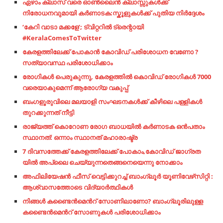
ഏഴാം ക്ലാസ് വരെ ഓൺലൈൻ ക്ലാസ്സുകൾക്ക്
നിരോധനവുമായി കർണാടക:സ്കൂളുകൾക്ക് പുതിയ നിർദ്ദേശം
‘കേറി വാടാ മക്കളേ’; ട്വിറ്ററില്‍ ട്രെന്റായി
#KeralaComesToTwitter
കേരളത്തിലേക്ക് പോകാൻ കോവിഡ് പരിശോധന വേണോ ?
സത്യാവസ്ഥ പരിശോധിക്കാം
രോഗികള്‍ പെരുകുന്നു, കേരളത്തില്‍ കൊവിഡ് രോഗികള്‍ 7000
വരെയാകുമെന്ന് ആരോഗ്യ വകുപ്പ്
ബം​ഗ​ളൂ​രു​വി​ലെ മലയാളി സംഘടനകള്‍ക്ക് കീഴിലെ പള്ളികള്‍
തുറക്കുന്നത് നീട്ടി
രാജ്യത്ത് കൊറോണ രോഗ ബാധയിൽ കർണാടക ഒൻപതാം
സ്ഥാനത്: ഒന്നാം സ്ഥാനത് മഹാരാഷ്ട്ര
7 ദിവസത്തേക്ക് കേരളത്തിലേക്ക് പോകാം,കോവിഡ് ജാഗ്രത
യിൽ അപ്ലൈ ചെയ്യുന്നതെങ്ങനെയെന്നു നോക്കാം
അഫിലിയേഷൻ ഫീസ് വെട്ടിക്കുറച്ച് ബാംഗ്ലൂർ യൂണിവേഴ്‌സിറ്റി :
ആശ്വാസത്തോടെ വിദ്യാർത്ഥികൾ
നിങ്ങൾ കണ്ടൈൻമെൻറ് സോണിലാണോ? ബാംഗ്ലൂരിലുള്ള
കണ്ടൈൻമെൻറ് സോണുകൾ പരിശോധിക്കാം