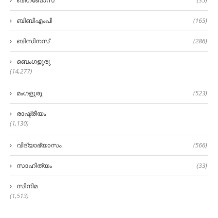
ബിഗ്‌ബോസ്
(35)
ബിബിഎംപി
(165)
ബിസിനസ്
(286)
ബെംഗളൂരു
(14,277)
മംഗളുരു
(523)
രാഷ്ട്രീയം
(1,130)
വിദ്യാഭ്യാസം
(566)
സാഹിത്യം
(33)
സിനിമ
(1,513)