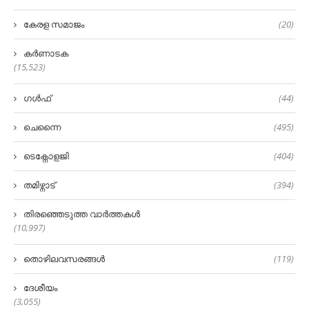
കേരള സമാജം
(20)
കർണാടക
(15,523)
ഗൾഫ്
(44)
ചെന്നൈ
(495)
ടെക്നോളജി
(404)
തമിഴ്നാട്
(394)
തിരഞ്ഞെടുത്ത വാർത്തകൾ
(10,997)
തൊഴിലവസരങ്ങൾ
(119)
ദേശീയം
(3,055)