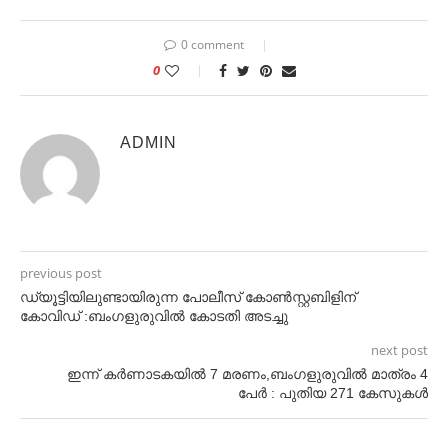
0 comment
0
ADMIN
previous post
ഡ്യൂട്ടിയിലുണ്ടായിരുന്ന പോലീസ് കോൺസ്റ്റബിളിന്
കോവിഡ് :ബംഗളുരുവിൽ കോടതി അടച്ചു
next post
ഇന്ന് കർണാടകയിൽ 7 മരണം,ബംഗളുരുവിൽ മാത്രം 4
പേർ : പുതിയ 271 കേസുകൾ