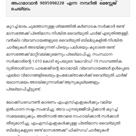
അംഗമാവാൻ 9895990220 എന്ന നമ്പറിൽ മെസ്സേജ് 
ചെയ്യാം
കുറച്ച് ഭാരം ചുമത്താനുള്ള ശ്രമത്തിൽ കർണാടക സർക്കാർ രണ്ട്
മാസത്തേക്ക് പ്രതിമാസ നിശ്ചിത വൈദ്യുതി ചാർജ് എഴുതിത്തള്ളി.
വൻകിട വ്യവസായങ്ങളുടെ വൈദ്യുതി ബില്ലുകളിൽ നിശ്ചിത
ചാർജുകൾ അടയ്ക്കുന്നത് പിഴയും പലിശയും കൂടാതെ രണ്ട്
മാസത്തേക്ക് മാറ്റിവയ്ക്കുമെന്നും പ്രഖ്യാപിച്ചു. സംസ്ഥാന
സർക്കാരിന്റെ 1,610 കോടി രൂപയുടെ ‘കോവിഡ് -19 സാമ്പത്തിക
ദുരിതാശ്വാസ പാക്കേജി’ന്റെ ഭാഗമായി, വ്യവസായങ്ങൾ ഉൾപ്പെടെ
എല്ലാ വിഭാഗങ്ങളിലെയും ഉപഭോക്താക്കൾക്ക് വൈദ്യുതി ചാർജ്
യഥാസമയം അടയ്ക്കുന്നവർക്ക്‌ ആനുകൂല്യങ്ങളും
പ്രഖ്യാപിച്ചിട്ടുണ്ട് .
ലോക്ക്ഡഡൌൺ കാരണം എം‌എസ്‌എം‌ഇകൾക്കും വലിയ
ഉൽ‌പാദന നഷ്ടം സംഭവിച്ചു. അവ പുനരുജ്ജീവിപ്പിക്കാൻ കുറച്ച്
സമയമെടുക്കും. അതിനാൽ അവരെ സഹായിക്കാൻ സർക്കാർ
തീരുമാനിച്ചു. എം‌എസ്‌എംഇകൾ‌ക്കുള്ള പ്രതിമാസ വൈദ്യുതി
ബില്ലുകളുടെ രണ്ട് മാസത്തേക്ക് ‘ഫിക്‌സഡ് ചാർജുകൾ’