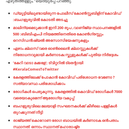
എഴുതിത്തള്ളും, ”യെദ്യൂരപ്പ പറഞ്ഞു.
ഡ്യൂട്ടിയിലുണ്ടായിരുന്ന പോലീസ് കോൺസ്റ്റബിളിന് കോവിഡ്
:ബംഗളുരുവിൽ കോടതി അടച്ചു
മാലിന്യമെടുക്കാൻ ഇനി 200 രൂപ ,വാണിജ്യ സ്ഥാപനങ്ങളിൽ
500 :ബിബിഎംപി നിയമത്തിനെതിരെ കോൺഗ്രസ്സും
റെസിഡൻഷ്യൽ അസോസിയേഷനുകളും
ഏഴാം ക്ലാസ് വരെ ഓൺലൈൻ ക്ലാസ്സുകൾക്ക്
നിരോധനവുമായി കർണാടക:സ്കൂളുകൾക്ക് പുതിയ നിർദ്ദേശം
‘കേറി വാടാ മക്കളേ’; ട്വിറ്ററില്‍ ട്രെന്റായി
#KeralaComesToTwitter
കേരളത്തിലേക്ക് പോകാൻ കോവിഡ് പരിശോധന വേണോ ?
സത്യാവസ്ഥ പരിശോധിക്കാം
രോഗികള്‍ പെരുകുന്നു, കേരളത്തില്‍ കൊവിഡ് രോഗികള്‍ 7000
വരെയാകുമെന്ന് ആരോഗ്യ വകുപ്പ്
ബം​ഗ​ളൂ​രു​വി​ലെ മലയാളി സംഘടനകള്‍ക്ക് കീഴിലെ പള്ളികള്‍
തുറക്കുന്നത് നീട്ടി
രാജ്യത്ത് കൊറോണ രോഗ ബാധയിൽ കർണാടക ഒൻപതാം
സ്ഥാനത്: ഒന്നാം സ്ഥാനത് മഹാരാഷ്ട്ര