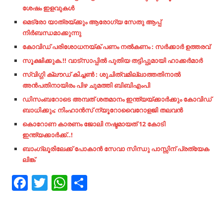
ശേഷം ഇളവുകൾ
മെട്രോ യാത്രയ്ക്കും ആരോഗ്യ സേതു ആപ്പ്
നിർബന്ധമാക്കുന്നു
കോവിഡ് പരിശോധനയ്ക് പണം നൽകണം : സർക്കാർ ഉത്തരവ്
സൂക്ഷിക്കുക.!! വാട്‌സാപ്പില്‍ പുതിയ തട്ടിപ്പുമായി ഹാക്കര്‍മാര്‍
സ്വിഗ്ഗി ക്ലൗഡ് കിച്ചൺ : ശുചിത്വമില്ലാത്തതിനാൽ
അൻപതിനായിരം പിഴ ചുമത്തി ബിബിഎംപി
ഡിസംബറോടെ അമ്പത് ശതമാനം ഇന്ത്യയ്ക്കാര്‍ക്കും കോവിഡ്
ബാധിക്കും; നിംഹാന്‍സ് ന്യൂറോവൈറോളജി തലവന്‍
കൊറോണ കാരണം ജോലി നഷ്ടമായത് 12 കോടി
ഇന്ത്യക്കാർക്ക്..!
ബാംഗ്ലൂരിലേക്ക് പോകാൻ സേവാ സിന്ധു പാസ്സിന് പ്രത്യേക
ലിങ്ക്
Facebook
Twitter
WhatsApp
Share