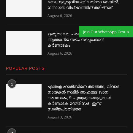
ബെംഗളൂരുവിലേക്ക് മെട്രോ റെയില്‍,
ഗതാഗത വിപ്ലവത്തിന് തമിഴ്‌നാട്
August 6, 2026
Join Our WhatsApp Group
ഋതുതാരെ; പ്രത്യേക വനിതാ
ആരോഗ്യ നയം നടപ്പാക്കാൻ
കര്‍ണാടകം
August 6, 2026
POPULAR POSTS
1
എൻഎ ഹാരിസിനെ തഴ‌‍ഞ്ഞു, വിവാദ
നായകൻ സമീര്‍ അഹമ്മദ് ഖാന്
അവസരം; 9 പുതുമുഖങ്ങളുമായി
കര്‍ണാടക മന്ത്രിസഭ, ഇന്ന്
സത്യപ്രതിജ്ഞ
August 3, 2026