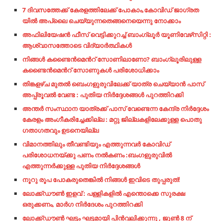
7 ദിവസത്തേക്ക് കേരളത്തിലേക്ക് പോകാം,കോവിഡ് ജാഗ്രത
യിൽ അപ്ലൈ ചെയ്യുന്നതെങ്ങനെയെന്നു നോക്കാം
അഫിലിയേഷൻ ഫീസ് വെട്ടിക്കുറച്ച് ബാംഗ്ലൂർ യൂണിവേഴ്‌സിറ്റി :
ആശ്വാസത്തോടെ വിദ്യാർത്ഥികൾ
നിങ്ങൾ കണ്ടൈൻമെൻറ് സോണിലാണോ? ബാംഗ്ലൂരിലുള്ള
കണ്ടൈൻമെൻറ് സോണുകൾ പരിശോധിക്കാം
തിങ്കളഴ്ച മുതൽ ബെംഗളുരുവിലേക്ക് യാത്ര ചെയ്യാൻ പാസ്
അപ്പ്രൂവൽ വേണ്ട : പുതിയ നിർദ്ദേശങ്ങൾ പുറത്തിറക്കി
അന്തര്‍ സംസ്ഥാന യാത്രക്ക് പാസ് വേണ്ടെന്ന കേന്ദ്ര നിര്‍ദ്ദേശം
കേരളം അംഗീകരിച്ചേക്കില്ല : മറ്റു ജില്ലകളിലേക്കുള്ള പൊതു
ഗതാഗതവും ഉടനെയില്ല
വിമാനത്തിലും തീവണ്ടിയും എത്തുന്നവർ കോവിഡ്
പരിശോധനയ്ക്കു പണം നൽകണം :ബംഗളുരുവിൽ
എത്തുന്നർക്കുള്ള പുതിയ നിർദ്ദേശങ്ങൾ
നൂറു രൂപ പോകരുതെങ്കിൽ നിങ്ങൾ ഇവിടെ തുപ്പരുത്!
ലോക്ക്ഡൗൺ ഇളവ് : പള്ളികളിൽ എന്തൊക്കെ സുരക്ഷ
ഒരുക്കണം, മാർഗ നിർദേശം പുറത്തിറക്കി
ലോക്ക്ഡൗണ്‍ ഘട്ടം ഘട്ടമായി പിന്‍വലിക്കുന്നു , ജൂണ്‍ 8 ന്