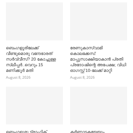
ബെംഗളൂരിലേക്ക്
രേണുകാസ്വാമി
വീണ്ടുമൊരു വന്ദേഭാരത്
കൊലക്കേസ്:
സര്‍വ്വീസ്? 20 കോച്ചുള്ള
മാപ്പുസാക്ഷിയാകാൻ പ്രതി
സ്ലീപ്പര്‍..വെറും 15
പ്രദോഷിന്റെ അപേക്ഷ; വിധി
മണിക്കൂര്‍ മതി
ഓഗസ്റ്റ് 10-ലേക്ക് മാറ്റി
August 8, 2026
August 8, 2026
ബെംഗളൂരു ട്രാഫിക്
കര്‍ണാടകയേയും