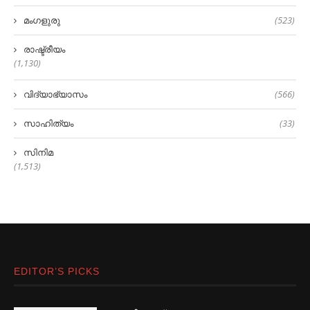
മംഗളുരു
(523)
രാഷ്ട്രീയം
(1,130)
വിദ്യാഭ്യാസം
(566)
സാഹിത്യം
(33)
സിനിമ
(1,513)
EDITOR’S PICKS