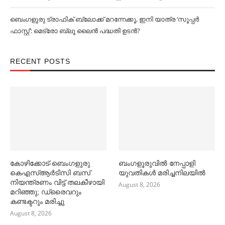
ബെംഗളൂരു ട്രാഫിക് ബ്ലോക്ക് മറന്നേക്കൂ, ഇനി യാത്ര ‘സൂപ്പര്‍
ഫാസ്റ്റ്’: മെട്രോ ബ്ലൂ ലൈൻ പദ്ധതി ഉടൻ?
RECENT POSTS
കോഴിക്കോട്-ബെംഗളുരു
ബംഗളൂരുവില്‍ നേപ്പാളി
കെഎസ്ആർടിസി ബസ്
യുവതികള്‍ മരിച്ചനിലയില്‍
നിയന്ത്രണം വിട്ട് തലകീഴായി
August 8, 2026
മറിഞ്ഞു; ഡ്രൈവറും
കണ്ടക്ട‌റും മരിച്ചു
August 8, 2026