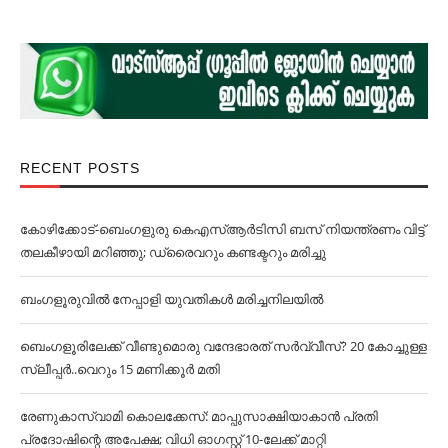
RECENT POSTS
കോഴിക്കോട്-ബെംഗളുരു കെഎസ്ആർടിസി ബസ് നിയന്ത്രണം വിട്ട്
തലകീഴായി മറിഞ്ഞു; ഡ്രൈവറും കണ്ടക്ട‌റും മരിച്ചു
ബംഗളൂരുവില്‍ നേപ്പാളി യുവതികള്‍ മരിച്ചനിലയില്‍
ബെംഗളൂരിലേക്ക് വീണ്ടുമൊരു വന്ദേഭാരത് സര്‍വ്വീസ്? 20 കോച്ചുള്ള
സ്ലീപ്പര്‍..വെറും 15 മണിക്കൂര്‍ മതി
രേണുകാസ്വാമി കൊലക്കേസ്: മാപ്പുസാക്ഷിയാകാൻ പ്രതി
പ്രദോഷിന്റെ അപേക്ഷ; വിധി ഓഗസ്റ്റ് 10-ലേക്ക് മാറ്റി