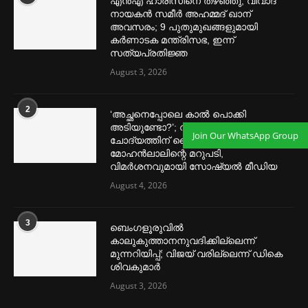
എൻഎ ഹാരിസിനെ തഴ‌‍ഞ്ഞു, വിവാദ
നായകൻ സമീര്‍ അഹമ്മദ് ഖാന്
അവസരം; 9 പുതുമുഖങ്ങളുമായി
കര്‍ണാടക മന്ത്രിസഭ, ഇന്ന്
സത്യപ്രതിജ്ഞ
August 3, 2026
2
‘അച്ഛനെപ്പോലെ കാല്‍ പൊക്കി
അടിയുണ്ടോ?’; വിസ്മയയോടുള്ള
Join Our WhatsApp Group
ചോദ്യത്തിന് മൈക്ക് വാങ്ങി
മോഹൻലാലിന്റെ മറുപടി,
വിമര്‍ശനവുമായി സോഷ്യല്‍ മീഡിയ
August 4, 2026
3
ബെംഗളൂരുവില്‍
കാലുകുത്താനനുവദിക്കില്ലെന്ന്
മുന്നറിയിപ്പ്; വിജയ് വരില്ലെന്ന് ഡികെ
ശിവകുമാര്‍
August 3, 2026
മെന്‍സ്ട്രല്‍ കപ്പുകള്‍ ഏറ്റവും വില കുറവിൽ ലഭിക്കാൻ ഈ