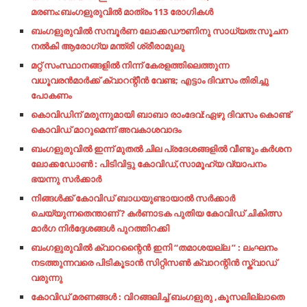
മരണം:ബംഗളുരുവിൽ മാത്രം 113 രോഗികൾ
ബംഗളുരുവിൽ സമ്പൂർണ ലോക്കഡൗണിനു സാധ്യത:സൂചന
നൽകി ആരോഗ്യ മന്ത്രി ശ്രീരാമുലു
മറ്റ് സംസ്ഥാനങ്ങളില്‍ നിന്ന് കേരളത്തിലെത്തുന്ന
വധൂവരന്‍മാര്‍ക്ക് ക്വാറന്റീന്‍ വേണ്ട; എട്ടാം ദിവസം തിരിച്ചു
പോകണം
കൊവിഡിന് മരുന്നുമായി ബാബാ രാംദേവ്:ഏഴു ദിവസം കൊണ്ട്
കൊവിഡ് മാറുമെന്ന് അവകാശവാദം
ബംഗളുരുവിൽ ഇന്ന് മുതൽ ചില പ്രദേശങ്ങളിൽ വീണ്ടും കർശന
ലോക്കഡോൺ : പിടിവിട്ടു കോവിഡ്,സാമൂഹ്യ വ്യാപനം
ഭയന്നു സർക്കാർ
നിങ്ങൾക്ക് കോവിഡ് ബാധയുണ്ടായാൽ സർക്കാർ
ചെയ്യുന്നതെന്താണ് ? കർണാടക പുതിയ കോവിഡ് ചികിത്സ
മാർഗ നിർദ്ദേശങ്ങൾ പുറത്തിറക്കി
ബംഗളുരുവിൽ ക്വാറന്റൈൻ ഇനി “തമാശയല്ല ” : ലംഘനം
നടത്തുന്നവരെ പിടികൂടാൻ സിറ്റിസൺ ക്വാറന്റിൻ സ്ക്വാഡ്
വരുന്നു
കോവിഡ് മരണങ്ങൾ : വിറങ്ങലിച്ച് ബംഗളുരു ,കൂസലില്ലാതെ