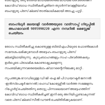
ബംഗളുരു :ഒരു ദേശീയ മാധ്യമത്തിലെ മാധ്യമ പ്രവര്ത്തകന്
കോവിഡ് ബാധ സ്ഥിതീകരിച്ചതിനെ തുടർന്ന് വെള്ളിയാഴ്ച
ബംഗളുരു പ്രസ് ക്ലബ് താത്കാലികമായി അടച്ചു പൂട്ടി .
ബാംഗ്ലൂർ മലയാളി വാർത്തയുടെ വാട്സാപ്പ് ഗ്രൂപ്പിൽ 
അംഗമാവാൻ 9895990220 എന്ന നമ്പറിൽ മെസ്സേജ് 
ചെയ്യാം
രോഗം സ്ഥിതീകരിച്ചു കൊണ്ടുള്ള ബിബിഎംപിയുടെ ഫോൺകോൾ
സന്ദേശം ലഭിക്കുമ്പോൾ അദ്ദേഹം ബംഗളുരു പ്രസ്
ക്ലബ്ബിലായിരുന്നു . കുടുംബാംഗങ്ങളും സഹ പ്രവർത്തകരും
ഉൾപ്പെടെ പ്രാഥമിക കോണ്ടാക്ടുകളെന്നു
സംശയിക്കുന്നവരെയെല്ലാം ക്വാറന്റൈനിലേക്കു മാറ്റി .
നൃപത്തുങ്ക റോഡിലുള്ള ഡി ജി -ഐ ജി പി (ഡയറക്ടർ ജനറൽ
-ഇൻസ്‌പെക്ടർ ജനറൽ ) ഹെഡ് കോട്ടേഴ്സിൽ വാർത്ത സമ്മേളനം
റിപ്പോർട്ട് ചെയ്തതിനു തൊട്ടു പിന്നാലെയാണ് അദ്ദേഹത്തിന്
കോവിഡ് ബാധ സ്ഥിതീകരിച്ചത് .ഇനി ഒരു അറിയിപ്പുണ്ടാകുന്നത്
വരെ പ്രസ് ക്ലബ് സീൽ ഡൗൺ ചെയ്തിരിക്കുകയാണ് .