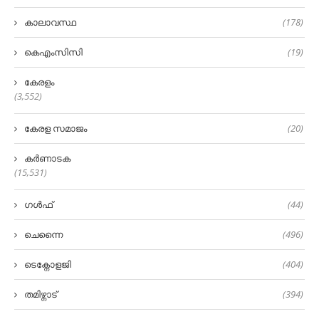
കാലാവസ്ഥ
(178)
കെഎംസിസി
(19)
കേരളം
(3,552)
കേരള സമാജം
(20)
കർണാടക
(15,531)
ഗൾഫ്
(44)
ചെന്നൈ
(496)
ടെക്നോളജി
(404)
തമിഴ്നാട്
(394)