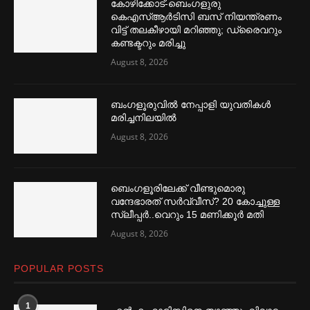
കോഴിക്കോട്-ബെംഗളുരു
കെഎസ്ആർടിസി ബസ് നിയന്ത്രണം
വിട്ട് തലകീഴായി മറിഞ്ഞു; ഡ്രൈവറും
കണ്ടക്ട‌റും മരിച്ചു
August 8, 2026
ബംഗളൂരുവില്‍ നേപ്പാളി യുവതികള്‍
മരിച്ചനിലയില്‍
August 8, 2026
ബെംഗളൂരിലേക്ക് വീണ്ടുമൊരു
വന്ദേഭാരത് സര്‍വ്വീസ്? 20 കോച്ചുള്ള
സ്ലീപ്പര്‍..വെറും 15 മണിക്കൂര്‍ മതി
August 8, 2026
POPULAR POSTS
1