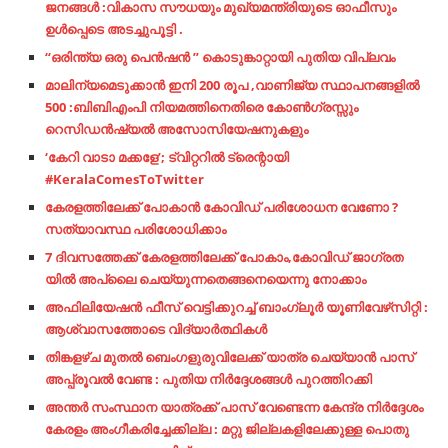
ജനങ്ങൾ :വികാസ സൗധയും മുഖ്യമന്ത്രിയുടെ ഓഫീസും
ഉൾപ്പെടെ അടച്ചുപൂട്ടി .
“ഒരിന്ത്യ ഒരു പെൻഷൻ ” കൊടുങ്കാറ്റായി പുതിയ വിപ്ലവം
മാലിന്യമെടുക്കാൻ ഇനി 200 രൂപ ,വാണിജ്യ സ്ഥാപനങ്ങളിൽ
500 :ബിബിഎംപി നിയമത്തിനെതിരെ കോൺഗ്രസ്സും
റെസിഡൻഷ്യൽ അസോസിയേഷനുകളും
‘കേറി വാടാ മക്കളേ’; ട്വിറ്ററില്‍ ട്രെന്റായി
#KeralaComesToTwitter
കേരളത്തിലേക്ക് പോകാൻ കോവിഡ് പരിശോധന വേണോ ?
സത്യാവസ്ഥ പരിശോധിക്കാം
7 ദിവസത്തേക്ക് കേരളത്തിലേക്ക് പോകാം,കോവിഡ് ജാഗ്രത
യിൽ അപ്ലൈ ചെയ്യുന്നതെങ്ങനെയെന്നു നോക്കാം
അഫിലിയേഷൻ ഫീസ് വെട്ടിക്കുറച്ച് ബാംഗ്ലൂർ യൂണിവേഴ്‌സിറ്റി :
ആശ്വാസത്തോടെ വിദ്യാർത്ഥികൾ
തിങ്കളഴ്ച മുതൽ ബെംഗളുരുവിലേക്ക് യാത്ര ചെയ്യാൻ പാസ്
അപ്പ്രൂവൽ വേണ്ട : പുതിയ നിർദ്ദേശങ്ങൾ പുറത്തിറക്കി
അന്തര്‍ സംസ്ഥാന യാത്രക്ക് പാസ് വേണ്ടെന്ന കേന്ദ്ര നിര്‍ദ്ദേശം
കേരളം അംഗീകരിച്ചേക്കില്ല : മറ്റു ജില്ലകളിലേക്കുള്ള പൊതു