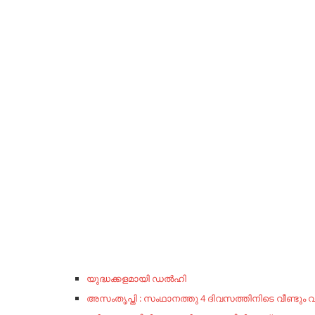
യുദ്ധക്കളമായി ഡല്‍ഹി
അസംതൃപ്തി : സംഥാനത്തു 4 ദിവസത്തിനിടെ വീണ്ടും വകു