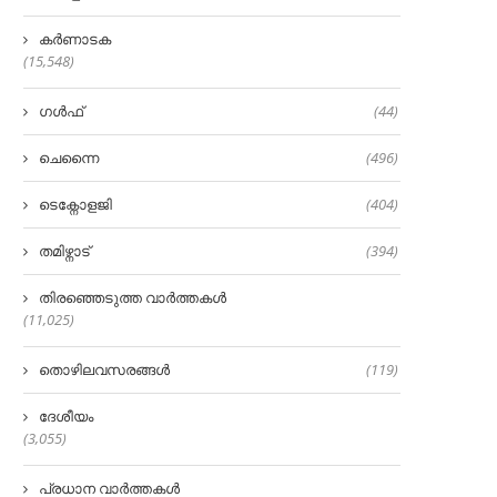
കർണാടക
(15,548)
ഗൾഫ്
(44)
ചെന്നൈ
(496)
ടെക്നോളജി
(404)
തമിഴ്നാട്
(394)
തിരഞ്ഞെടുത്ത വാർത്തകൾ
(11,025)
തൊഴിലവസരങ്ങൾ
(119)
ദേശീയം
(3,055)
പ്രധാന വാർത്തകൾ