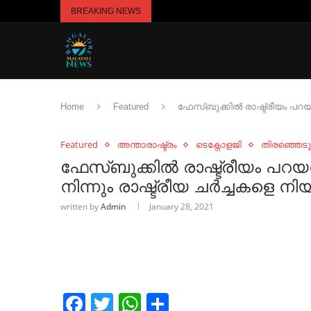
BREAKING NEWS
Home
Featured
ഫേസ്ബുക്കിൽ രാഷ്ട്രീയം പറയരുത
Featured
അന്താരാഷ്ട്രം
ടെക്നോളജി
തിരഞ്ഞെട
ഫേസ്ബുക്കിൽ രാഷ്ട്രീയം പറയരുത
നിന്നും രാഷ്ട്രീയ ചർച്ചകളെ നി
written by
Admin
January 28, 2021
Facebook
Twitter
WhatsApp
Share