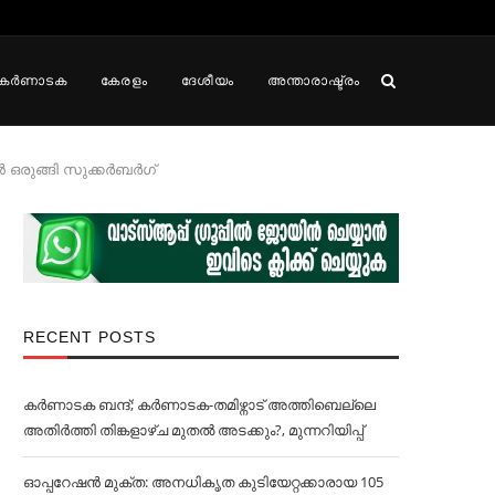
കർണാടക
കേരളം
ദേശീയം
അന്താരാഷ്ട്രം
കാൻ ഒരുങ്ങി സുക്കർബർഗ്
RECENT POSTS
കര്‍ണാടക ബന്ദ്; കര്‍ണാടക-തമിഴ്നാട് അത്തിബെല്ലെ
അതിര്‍ത്തി തിങ്കളാഴ്ച മുതല്‍ അടക്കും?, മുന്നറിയിപ്പ്
ഓപ്പറേഷൻ മുക്ത: അനധികൃത കുടിയേറ്റക്കാരായ 105