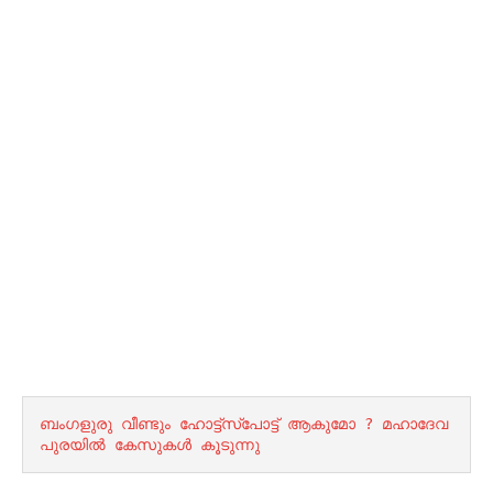
ബംഗളുരു വീണ്ടും ഹോട്ട്സ്പോട്ട് ആകുമോ ? മഹാദേവ
പുരയിൽ കേസുകൾ കൂടുന്നു