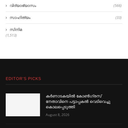
വിദ്യാഭ്യാസം
(566)
സാഹിത്യം
(33)
സിനിമ
(1,513)
EDITOR’S PICKS
കര്‍ണാടകയില്‍ കോണ്‍ഗ്രസ്
നേതാവിനെ പട്ടാപ്പകല്‍ വെടിവെച്ചു
കൊലപ്പെടുത്തി
August 8, 2026