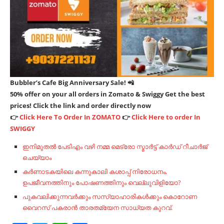
Bubbler’s Cafe Big Anniversary Sale! 📲
50% offer on your all orders in Zomato & Swiggy Get the best
prices! Click the link and order directly now
👉
Click Here To Order In ZOMATO
👉
Click Here to order In
SWIGGY
ഇനിമുതൽ പേടിഎം വഴി നമ്മ മെട്രോ സ്മാർട്ട്‌ കാർഡ് റീചാർജ്
ചെയ്യാം
കർണാടകയിലെ കന്നുകാലി കശാപ്പ് നിരോധനം,
ഉപജീവനത്തിനും പോഷണത്തിനും വെല്ലുവിളിയോ?
പുകവലിക്കുന്നവര്‍ക്കും സസ്യാഹാരികള്‍ക്കും കൊറോണ
വൈറസ്‌ പകരാന്‍ താരതമ്യേന സാധ്യത കുറവ്.