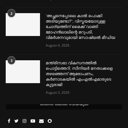
2
‘അച്ഛനെപ്പോലെ കാല്‍ പൊക്കി
അടിയുണ്ടോ?’; വിസ്മയയോടുള്ള
ചോദ്യത്തിന് മൈക്ക് വാങ്ങി
മോഹൻലാലിന്റെ മറുപടി,
വിമര്‍ശനവുമായി സോഷ്യല്‍ മീഡിയ
August 4, 2026
3
മന്ത്രിസഭാ വികസനത്തിൽ
പൊട്ടിത്തെറി; സീനിയർ നേതാക്കളെ
തഴഞ്ഞെന്ന് ആരോപണം,
കർണാടകയിൽ എംഎൽഎമാരുടെ
കൂട്ടരാജി
August 3, 2026
മെന്‍സ്ട്രല്‍ കപ്പുകള്‍ ഏറ്റവും വില കുറവിൽ ലഭിക്കാൻ ഈ
ലിങ്കിൽ ക്ലിക്ക് ചെയ്യുക