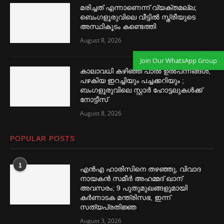
മരിച്ചത് എന്നാണെന്ന് വ്യക്തമല്ല;
ബെംഗളൂരുവിലെ വീട്ടില്‍ സ്ത്രീയുടെ
അസ്ഥികൂടം കണ്ടെത്തി
August 8, 2026
Join Our WhatsApp Group
കാലാവധി കഴിഞ്ഞ പാല്‍ ഉല്‍പന്നങ്ങള്‍,
പഴകിയ ഇറച്ചിയും പച്ചക്കറിയും ;
ബംഗളൂരുവിലെ സ്റ്റാര്‍ ഹോട്ടലുകള്‍ക്ക്
നോട്ടീസ്
August 8, 2026
POPULAR POSTS
1
എൻഎ ഹാരിസിനെ തഴ‌‍ഞ്ഞു, വിവാദ
നായകൻ സമീര്‍ അഹമ്മദ് ഖാന്
അവസരം; 9 പുതുമുഖങ്ങളുമായി
കര്‍ണാടക മന്ത്രിസഭ, ഇന്ന്
സത്യപ്രതിജ്ഞ
August 3, 2026