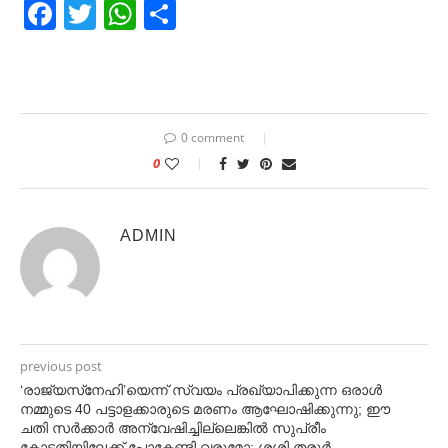
Facebook
Twitter
WhatsApp
Share
0 comment
0
ADMIN
previous post
‘രാജ്യസ്‌നേഹി’യെന്ന് സ്വയം പ്രഖ്യാപിക്കുന്ന ഒരാൾ
നമ്മുടെ 40 പട്ടാളക്കാരുടെ മരണം ആഘോഷിക്കുന്നു; ഈ
ചതി സർക്കാർ അന്വേഷിച്ചില്ലെങ്കിൽ സുപ്രീം
കോടതിയിലേക്ക് പോകേണ്ടി വരുമോ: ശശി തരൂർ