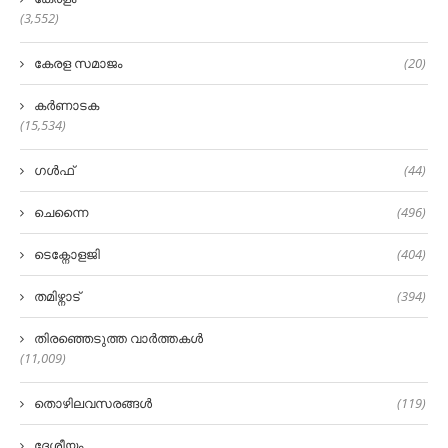
(3,552)
കേരള സമാജം
(20)
കർണാടക
(15,534)
ഗൾഫ്
(44)
ചെന്നൈ
(496)
ടെക്നോളജി
(404)
തമിഴ്നാട്
(394)
തിരഞ്ഞെടുത്ത വാർത്തകൾ
(11,009)
തൊഴിലവസരങ്ങൾ
(119)
ദേശീയം