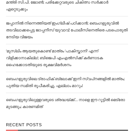
മന്ത്രി സി.പി. ജോണ്‍; പരിക്കേറ്റവരുടെ ചികിത്സ സര്‍ക്കാര്‍
ഏറ്റെടുക്കും
ജപ്പാനില്‍ നിന്നെത്തിയത് ഇംഗ്ലീഷ് പഠിക്കാൻ; ബെംഗളൂരുവില്‍
തടവിലാക്കപ്പെട്ട ജാപ്പനീസ് യുവാവ്; പോലീസിനെതിരെ പടപൊരുതി
നേടിയ വിജയം
‘മുസ്‌ലിം ആയതുകൊണ്ട് മാത്രം ‘പാകിസ്താനി’ എന്ന്
വിളിക്കാനാകില്ല’; ബിജെപി എംഎല്‍സിക്ക് കര്‍ണാടക
ഹൈക്കോടതിയുടെ രൂക്ഷവിമര്‍ശനം
ബെംഗളൂരുവിലെ ട്രാഫിക് ബ്ലോക്ക് ഇനി സ്വപ്‌നങ്ങളില്‍ മാത്രം;
പുതിയ സമിതി രൂപീകരിച്ചു, എല്ലാം മാറും!
ബെംഗളൂരുവിലുള്ളവരുടെ ശ്രദ്ധയ്ക്ക്… നാളെ ഈ റൂട്ടില്‍ മെട്രോ
മുടങ്ങും; കാരണമിത്
RECENT POSTS