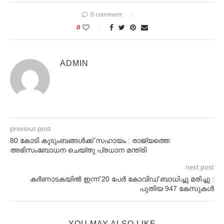
0 comment
0
ADMIN
previous post
80 കോടി കുടുംബങ്ങള്‍ക്ക് സഹായം : രാജ്യത്തെ
അഭിസംബോധന ചെയ്തു പ്രധാന മന്ത്രി
next post
കർണാടകയിൽ ഇന്ന് 20 പേർ കോവിഡ് ബാധിച്ചു മരിച്ചു :
പുതിയ 947 കേസുകൾ
YOU MAY ALSO LIKE