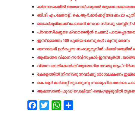
കര്‍ണാടകയില്‍ ഞായറാഴ്ച മുതൽ ആരാധനാലയങ്ങള്‍
ബി.ടി.എം.ലേഔട്ട് , കെ.ആർ.മാർക്കറ്റ് അടക്കം 
ബാംഗ്ലൂരിലേക്ക് പോകാൻ സേവാ സിന്ധു പാസ്സിന് പ്ര
പ്രവാസികളുടെ ക്വാറന്റൈന്‍ ചെലവ്; പാവപ്പെട്ടവരെ ബുദ്
ഇന്ന് മൊത്തം 135 പുതിയ കേസുകൾ : മൂന്നു മരണം
ബനശങ്കരി ഉൾപ്പെടെ ബംഗളുരുവിൽ ചിലയിടങ്ങളിൽ ഒര
ആഭ്യന്തര വിമാന സർവീസുകൾ ഇന്ന് മുതൽ : യാത്രക
വിമാന യാത്രക്കാർക്ക് ആരോഗ്യ സേതു ആപ് നിർബന്
കേരളത്തിൽ നിന്ന് വരുന്നവർക്കു രോഗലക്ഷണം ഇല
കെ ആർ മാർക്കറ്റ് തുറക്കുന്നു :സാമൂഹിക അകലം പാല
ആമസോൺ ഫുഡ് ഡെലിവറി ബെംഗളൂരുവിൽ തുടങ്ങി : വ
Facebook
Twitter
WhatsApp
Share