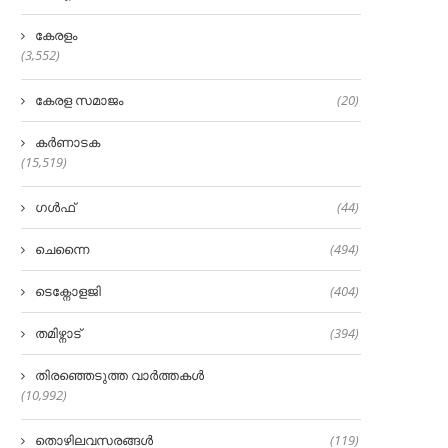
കേരളം
(3,552)
കേരള സമാജം
(20)
കർണാടക
(15,519)
ഗൾഫ്
(44)
ചെന്നൈ
(494)
ടെക്നോളജി
(404)
തമിഴ്നാട്
(394)
തിരഞ്ഞെടുത്ത വാർത്തകൾ
(10,992)
തൊഴിലവസരങ്ങൾ
(119)