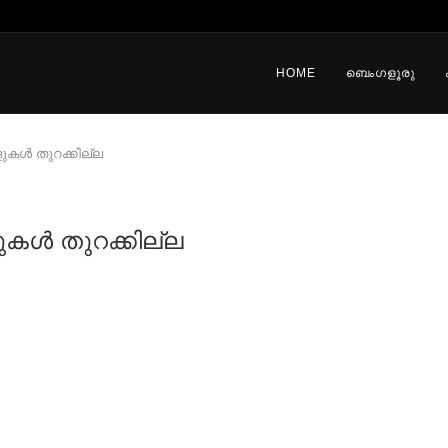
HOME
ബെംഗളൂരു
ുകൾ തുറക്കില്ല
ുകൾ തുറക്കില്ല