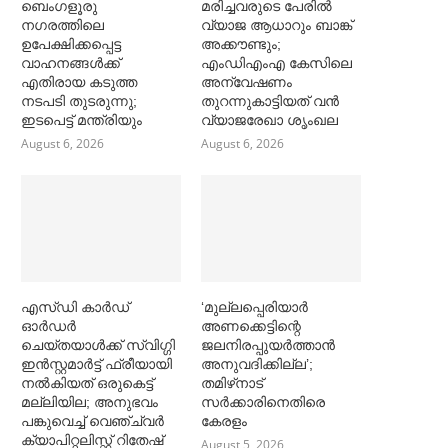
ബെംഗളൂരു
മരിച്ചവരുടെ പേരിൽ
നഗരത്തിലെ
വ്യാജ ആധാറും ബാങ്ക്
ഉപേക്ഷിക്കപ്പെട്ട
അക്കൗണ്ടും;
വാഹനങ്ങള്‍ക്ക്
എംഡിഎംഎ കേസിലെ
എതിരായ കടുത്ത
അന്വേഷണം
നടപടി തുടരുന്നു;
തുറന്നുകാട്ടിയത് വൻ
ഇടപെട്ട് മന്ത്രിയും
വ്യാജരേഖാ ശൃംഖല
August 6, 2026
August 6, 2026
എസ്ഡി കാര്‍ഡ്
‘മുല്ലപ്പെരിയാര്‍
ഓര്‍ഡര്‍
അണക്കെട്ടിന്റെ
ചെയ്തയാള്‍ക്ക് സ്വിഗ്ഗി
ജലനിരപ്പുയര്‍ത്താൻ
ഇൻസ്റ്റമാര്‍ട്ട് ഫ്രീയായി
അനുവദിക്കില്ല’;
നല്‍കിയത് ഒരുകെട്ട്
തമിഴ്‌നാട്
മല്ലിയില; അനുഭവം
സര്‍ക്കാരിനെതിരെ
പങ്കുവെച്ച്‌ വെഞ്ച്വര്‍
കേരളം
ക്യാപിറ്റലിസ്റ്റ് റിതേഷ്
August 5, 2026