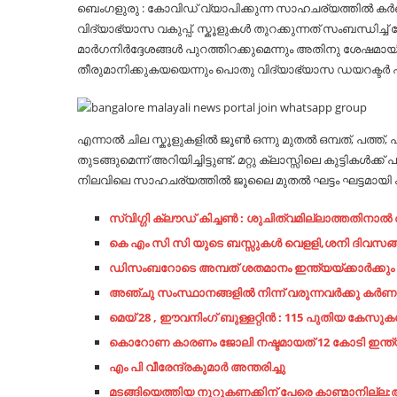
ബെംഗളുരു : കോവിഡ് വ്യാപിക്കുന്ന സാഹചര്യത്തിൽ കർ
വിദ്യാഭ്യാസ വകുപ്പ്. സ്കൂളുകൾ തുറക്കുന്നത് സംബന്ധിച്ച
മാർഗനിർദ്ദേശങ്ങൾ പുറത്തിറക്കുമെന്നും അതിനു ശേഷമായി
തീരുമാനിക്കുകയയെന്നും പൊതു വിദ്യാഭ്യാസ ഡയറക്ടർ 
എന്നാൽ ചില സ്കൂളുകളിൽ ജൂൺ ഒന്നു മുതൽ ഒമ്പത്, പത്ത്,
തുടങ്ങുമെന്ന് അറിയിച്ചിട്ടുണ്ട്. മറ്റു ക്ലാസ്സിലെ കു
നിലവിലെ സാഹചര്യത്തിൽ ജൂലൈ മുതൽ ഘട്ടം ഘട്ടമായി 
സ്വിഗ്ഗി ക്ലൗഡ് കിച്ചൺ : ശുചിത്വമില്ലാത്തതിന
കെ എം സി സി യുടെ ബസ്സുകൾ വെളളി,ശനി ദിവസങ്ങള
ഡിസംബറോടെ അമ്പത് ശതമാനം ഇന്ത്യയ്ക്കാര്‍ക്കു
അഞ്ചു സംസ്ഥാനങ്ങളിൽ നിന്ന് വരുന്നവർക്കു കർണ
മെയ് 28 , ഈവനിംഗ് ബുള്ളറ്റിൻ : 115 പുതിയ കേസു
കൊറോണ കാരണം ജോലി നഷ്ടമായത് 12 കോടി ഇന്ത്യക്
എം പി വീരേന്ദ്രകുമാർ അന്തരിച്ചു
മടങ്ങിയെത്തിയ നൂറുകണക്കിന് പേരെ കാണ്മാനില