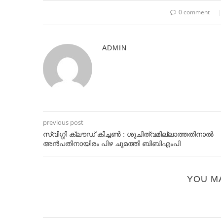
0 comment
ADMIN
previous post
സ്വിഗ്ഗി ക്ലൗഡ് കിച്ചൺ : ശുചിത്വമില്ലാത്തതിനാൽ
അൻപതിനായിരം പിഴ ചുമത്തി ബിബിഎംപി
YOU M