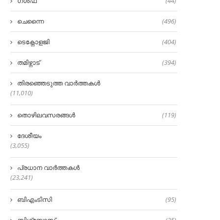
ഗൾഫ്
(44)
ചെന്നൈ
(496)
ടെക്നോളജി
(404)
തമിഴ്നാട്
(394)
തിരഞ്ഞെടുത്ത വാർത്തകൾ
(11,010)
തൊഴിലവസരങ്ങൾ
(119)
ദേശീയം
(3,055)
പ്രധാന വാർത്തകൾ
(23,241)
ബിഎംടിസി
(95)
ബിഗ്‌ബോസ്
(35)