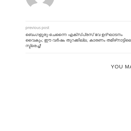
previous post
ബെംഗളൂരു-ചെന്നൈ എക്‌സ്പ്രസ് വേ ഉദ്‌ഘാടനം
വൈകും; ഈ വര്‍ഷം തുറക്കില്ല, കാരണം തമിഴ്‌നാട്ടില
സ്ട്രെച്ച്‌!
YOU M