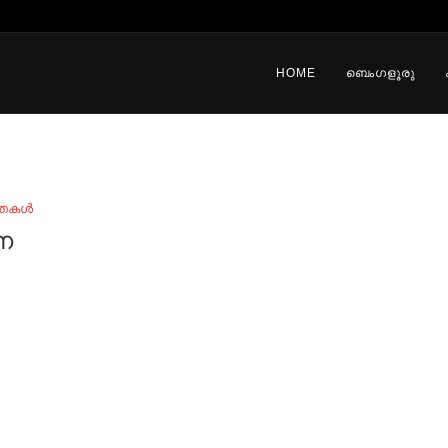
HOME
ബെംഗളൂരു
്തകൾ
ന