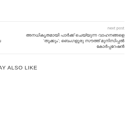
next post
അനധികൃതമായി പാര്‍ക്ക് ചെയ്യുന്ന വാഹനങ്ങളെ
െ
‘തൂക്കും’; ബെംഗളൂരു സൗത്ത് മുനിസിപ്പല്‍
കോര്‍പ്പറേഷന്‍
AY ALSO LIKE