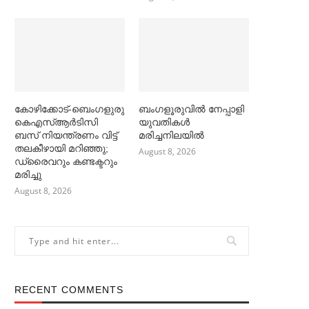
കോഴിക്കോട്-ബെംഗളുരു
ബംഗളൂരുവില്‍ നേപ്പാളി
കെഎസ്ആർടിസി
യുവതികള്‍
ബസ് നിയന്ത്രണം വിട്ട്
മരിച്ചനിലയില്‍
തലകീഴായി മറിഞ്ഞു;
August 8, 2026
ഡ്രൈവറും കണ്ടക്ട‌റും
മരിച്ചു
August 8, 2026
RECENT COMMENTS