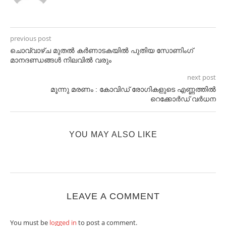
previous post
ചൊവ്വാഴ്ച മുതൽ കർണാടകയിൽ പുതിയ സോണിംഗ്
മാനദണ്ഡങ്ങൾ നിലവിൽ വരും
next post
മൂന്നു മരണം : കോവിഡ് രോഗികളുടെ എണ്ണത്തിൽ
റെക്കോർഡ് വർധന
YOU MAY ALSO LIKE
LEAVE A COMMENT
You must be
logged in
to post a comment.