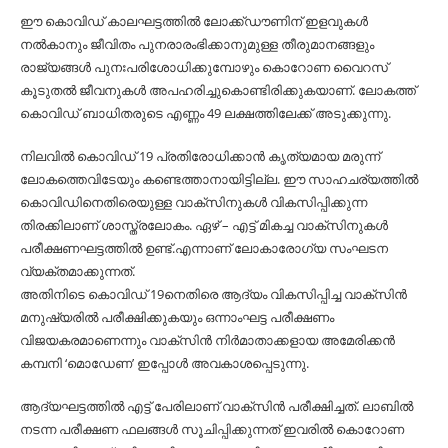
ഈ കൊവിഡ് കാലഘട്ടത്തിൽ ലോക്ക്ഡൗണിന് ഇളവുകൾ
നൽകാനും ജീവിതം പുനരാരംഭിക്കാനുമുള്ള തീരുമാനങ്ങളും
രാജ്യങ്ങൾ പുനഃപരിശോധിക്കുമ്പോഴും കൊറോണ വൈറസ്
കൂടുതൽ ജീവനുകൾ അപഹരിച്ചുകൊണ്ടിരിക്കുകയാണ്. ലോകത്ത്
കൊവിഡ് ബാധിതരുടെ എണ്ണം 49 ലക്ഷത്തിലേക്ക് അടുക്കുന്നു.
നിലവിൽ കൊവിഡ് 19 പ്രതിരോധിക്കാൻ കൃത്യമായ മരുന്ന്
ലോകത്തെവിടേയും കണ്ടെത്താനായിട്ടില്ല. ഈ സാഹചര്യത്തിൽ
കൊവിഡിനെതിരെയുള്ള വാക്സിനുകൾ വികസിപ്പിക്കുന്ന
തിരക്കിലാണ് ശാസ്ത്രലോകം. ഏഴ് – എട്ട് മികച്ച വാക്സിനുകൾ
പരീക്ഷണഘട്ടത്തിൽ ഉണ്ട്.എന്നാണ് ലോകാരോഗ്യ സംഘടന
വ്യക്തമാക്കുന്നത്.
അതിനിടെ കൊവിഡ് 19നെതിരെ ആദ്യം വികസിപ്പിച്ച വാക്സിൻ
മനുഷ്യരിൽ പരീക്ഷിക്കുകയും ഒന്നാംഘട്ട പരീക്ഷണം
വിജയകരമാണെന്നും വാക്സിൻ നിർമാതാക്കളായ അമേരിക്കൻ
കമ്പനി ‘മൊഡേണ’ ഇപ്പോൾ അവകാശപ്പെടുന്നു.
ആദ്യഘട്ടത്തിൽ എട്ട് പേരിലാണ് വാക്സിൻ പരീക്ഷിച്ചത്. ലാബിൽ
നടന്ന പരീക്ഷണ ഫലങ്ങൾ സൂചിപ്പിക്കുന്നത് ഇവരിൽ കൊറോണ