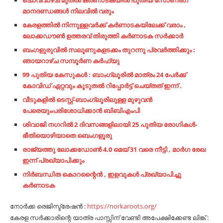
ചൊവ്വാഴ്ച മുതൽ കർണാടകയിൽ പുതിയ സോണിംഗ്
മാനദണ്ഡങ്ങൾ നിലവിൽ വരും
കേരളത്തിൽ നിന്നുള്ളവർക്ക് കർണാടകയിലേക്ക് വരാം ,
ലോക്കഡൗൺ ഉത്തരവ് തിരുത്തി കർണാടക സർക്കാർ
ബംഗളുരുവിൽ സലൂണുകളടക്കം തുറന്നു പ്രവർത്തിക്കും :
ഞായറാഴ്ച സമ്പൂർണ കർഫ്യു
99 പുതിയ കേസുകൾ : ബാംഗ്ലൂരിൽ മാത്രം 24 പേർക്ക്
കോവിഡ് ഏറ്റവും കൂടുതൽ റിപ്പോർട്ട് ചെയ്തത് ഇന്ന് .
വീടുകളിൽ ടെസ്റ്റ്-ബാംഗ്ലൂരിലുള്ള മുഴുവൻ
പേരെയുംപരിശോധിക്കാൻ ബിബിഎംപി
ശിവാജി നഗറിൽ 2 ദിവസങ്ങളിലായി 25 പുതിയ രോഗികൾ-
ഭീതിയൊഴിയാതെ ബെംഗളൂരു
രാജ്യത്തു ലോക്കഡോൺ 4.0 മെയ് 31 വരെ നീട്ടി , മാർഗ രേഖ
ഇന്ന് പ്രഖ്യാപിക്കും
നിർബന്ധിത കൊറന്റൈൻ , ഇളവുകൾ പ്രഖ്യാപിച്ചു
കർണാടക
നോർക്ക രെജിസ്ട്രേഷൻ :
https://norkaroots.org/
കേരള സർക്കാരിന്റെ യാത്ര പാസ്സിന് വേണ്ടി അപേക്ഷിക്കേണ്ട ലിങ്ക് :