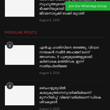
സുഹൃത്തുമായി വിവാഹത്തിനൊരുങ്ങി,
Join Our WhatsApp Group
ഭീഷണിയുമായി മുൻ കാമുകൻ,
ജീവനൊടുക്കി ടെക്കി യുവതി
August 6, 2026
POPULAR POSTS
1
എൻഎ ഹാരിസിനെ തഴ‌‍ഞ്ഞു, വിവാദ
നായകൻ സമീര്‍ അഹമ്മദ് ഖാന്
അവസരം; 9 പുതുമുഖങ്ങളുമായി
കര്‍ണാടക മന്ത്രിസഭ, ഇന്ന്
സത്യപ്രതിജ്ഞ
August 3, 2026
2
ബെംഗളൂരുവില്‍
കാലുകുത്താനനുവദിക്കില്ലെന്ന്
മുന്നറിയിപ്പ്; വിജയ് വരില്ലെന്ന് ഡികെ
ശിവകുമാര്‍
August 3, 2026