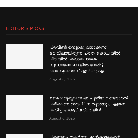
EDITOR’S PICKS
പ്രവീൺ നെട്ടാരു വധക്കേസ്;
ഒളിവിലായിരുന്ന പ്രതി കൊച്ചിയിൽ
പിടിയിൽ, കൊലപാതക
ഗൂഢാലോചനയിൽ നേരിട്ട്
പങ്കെടുത്തെന്ന് എൻഐഎ
August 6, 2026
ബെംഗളൂരുവിലേക്ക് പുതിയ വന്ദേഭാരത്;
പരീക്ഷണ ഓട്ടം 11ന് തുടങ്ങും, എഇബി
ഘടിപ്പിച്ച ആദ്യ ട്രെയിന്‍
August 6, 2026
പ്രണയം തകര്‍ന്നു, മുൻകാമുകന്റെ