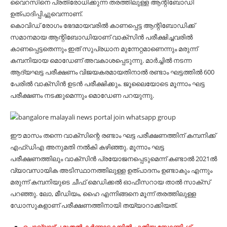
വൈറസിനെ പ്രതിരോധിക്കുന്ന തരത്തിലുള്ള ആന്റിബോഡി
ഉത്പാദിപ്പിച്ചുവെന്നാണ്.
കൊവിഡ് രോഗം ഭേദമായവരിൽ കാണപ്പെട്ട ആന്റിബോഡിക്ക്
സമാനമായ ആന്റിബോഡിയാണ് വാക്സിൻ പരീക്ഷിച്ചവരിൽ
കാണപ്പെട്ടതെന്നും ഇത് സുപ്രധാന മുന്നേറ്റമാണെന്നും മരുന്ന്
കമ്പനിയായ മൊഡേണ് അവകാശപ്പെടുന്നു. മാർച്ചിൽ നടന്ന
ആദ്യഘട്ട പരീക്ഷണം വിജയകരമായതിനാൽ രണ്ടാം ഘട്ടത്തിൽ 600
പേരിൽ വാക്സിൻ ഉടൻ പരീക്ഷിക്കും. ജൂലൈയോടെ മൂന്നാം ഘട്ട
പരീക്ഷണം നടക്കുമെന്നും മൊഡേണ പറയുന്നു.
ഈ മാസം തന്നെ വാക്സിന്റെ രണ്ടാം ഘട്ട പരീക്ഷണത്തിന് കമ്പനിക്ക്
എഫ്ഡിഎ അനുമതി നൽകി കഴിഞ്ഞു. മൂന്നാം ഘട്ട
പരീക്ഷണത്തിലും വാക്സിൻ പ്രയോജനപ്പെടുമെന്ന് കണ്ടാൽ 2021ൽ
വ്യാവസായിക അടിസ്ഥാനത്തിലുള്ള ഉത്പാദനം ഉണ്ടാകും എന്നും
മരുന്ന് കമ്പനിയുടെ ചീഫ് മെഡിക്കൽ ഓഫീസറായ താൽ സാക്സ്
പറഞ്ഞു. ലോ, മീഡിയം, ഹൈ എന്നിങ്ങനെ മൂന്ന് തരത്തിലുള്ള
ഡോസുകളാണ് പരീക്ഷണത്തിനായി തയ്യാറാക്കിയത്.