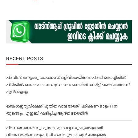
RECENT POSTS
പ്രവീൺ നെട്ടാരു വധക്കേസ്; ഒളിവിലായിരുന്ന പ്രതി കൊച്ചിയിൽ
പിടിയിൽ, കൊലപാതക ഗൂഢാലോചനയിൽ നേരിട്ട് പങ്കെടുത്തെന്ന്
എൻഐഎ
ബെംഗളൂരുവിലേക്ക് പുതിയ വന്ദേഭാരത്; പരീക്ഷണ ഓട്ടം 11ന്
തുടങ്ങും, എഇബി ഘടിപ്പിച്ച ആദ്യ ട്രെയിന്‍
പ്രണയം തകര്‍ന്നു, മുൻകാമുകന്റെ സുഹൃത്തുമായി
വിവാഹത്തിനൊരുങ്ങി, ഭീഷണിയുമായി മുൻ കാമുകൻ,