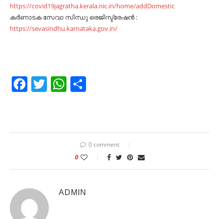
https://covid19jagratha.kerala.nic.in/home/addDomestic
കർണാടക സേവാ സിന്ധു രെജിസ്ട്രേഷൻ :
https://sevasindhu.karnataka.gov.in/
Facebook
Twitter
WhatsApp
Share
0 comment
0
ADMIN