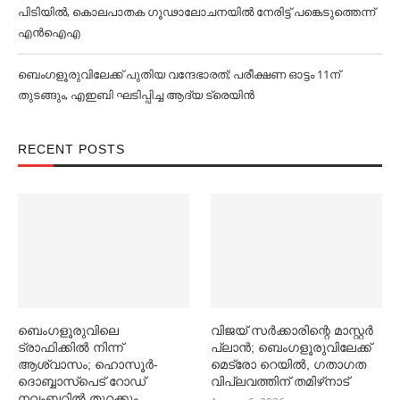
പിടിയിൽ, കൊലപാതക ഗൂഢാലോചനയിൽ നേരിട്ട് പങ്കെടുത്തെന്ന്
എൻഐഎ
ബെംഗളൂരുവിലേക്ക് പുതിയ വന്ദേഭാരത്; പരീക്ഷണ ഓട്ടം 11ന്
തുടങ്ങും, എഇബി ഘടിപ്പിച്ച ആദ്യ ട്രെയിന്‍
RECENT POSTS
ബെംഗളൂരുവിലെ
വിജയ് സര്‍ക്കാരിന്റെ മാസ്റ്റര്‍
ട്രാഫിക്കില്‍ നിന്ന്
പ്ലാന്‍; ബെംഗളൂരുവിലേക്ക്
ആശ്വാസം; ഹൊസൂര്‍-
മെട്രോ റെയില്‍, ഗതാഗത
ദൊബ്ബാസ്പെട് റോഡ്
വിപ്ലവത്തിന് തമിഴ്‌നാട്
നവംബറില്‍ തുറക്കും