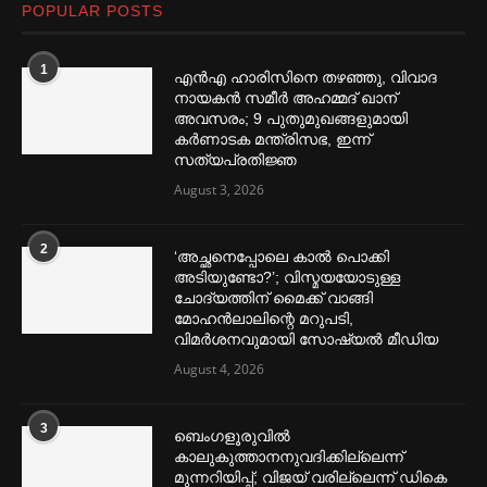
POPULAR POSTS
1
എൻഎ ഹാരിസിനെ തഴ‌‍ഞ്ഞു, വിവാദ
നായകൻ സമീര്‍ അഹമ്മദ് ഖാന്
അവസരം; 9 പുതുമുഖങ്ങളുമായി
കര്‍ണാടക മന്ത്രിസഭ, ഇന്ന്
സത്യപ്രതിജ്ഞ
August 3, 2026
2
‘അച്ഛനെപ്പോലെ കാല്‍ പൊക്കി
അടിയുണ്ടോ?’; വിസ്മയയോടുള്ള
ചോദ്യത്തിന് മൈക്ക് വാങ്ങി
മോഹൻലാലിന്റെ മറുപടി,
വിമര്‍ശനവുമായി സോഷ്യല്‍ മീഡിയ
August 4, 2026
3
ബെംഗളൂരുവില്‍
കാലുകുത്താനനുവദിക്കില്ലെന്ന്
മുന്നറിയിപ്പ്; വിജയ് വരില്ലെന്ന് ഡികെ