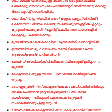
കൊവിഡിന് എതിരെയുള്ള വാക്‌സിൻ അടുത്തവർഷമെ
ലഭ്യമാകൂ; വിദഗ്ധ സംഘം പാർലമെന്ററി സമിതിയോട്; ഓഗസ്റ്റ്
15നെ കുറിച്ച് പരാമർശമില്ല
കൊവിഡ് 19: ഇന്ത്യയില്‍ രോഗികളുടെ എണ്ണം 7ല്‍ നിന്ന് 8
ലക്ഷമായത് 3 ദിവസം കൊണ്ട്, 24 മണിക്കൂറിനുള്ളിൽ ഏറ്റവും
കൂടുതൽ കേസുകൾ റിപ്പോർട്ട് ചെയ്ത സംസ്ഥാനങ്ങളിൽ
കേരളവും , കർണാടകയും
മൂന്ന് ജീവനക്കാര്‍ക്ക് കൊവിഡ് ; മുഖ്യമന്ത്രി ക്വാറന്റീനില്‍
ഇന്ത്യയിൽ സമൂഹ വ്യാപനം നടന്നിട്ടില്ലെന്ന് കേന്ദ്ര
ആരോഗ്യ മന്ത്രി ഹർഷവർധൻ
കോവിഡ് രോഗികള്‍ക്ക് പ്രതീക്ഷ :സിപ്ല മരുന്ന് ഉത്പ്പാദനം
തുടങ്ങി
കേരളത്തിലേക്കുള്ള യാത്ര :പാസ് വേണ്ട രെജിസ്ട്രേഷൻ
തുടരും
ബംഗളുരുവിൽ നിന്ന് കേരളത്തിലേക്കോ അല്ലെങ്കിൽ തിരിച്ചോ
യാത്ര ചെയ്യാൻ ഉദ്ദേശിക്കുന്നുണ്ടോ ? അപ്ലൈ
ചെയ്യേണ്ടുന്ന ലിങ്കുകൾ ഏതൊക്കെ ?മുഴുവൻ
സംശയങ്ങൾക്കും ഉള്ള മറുപടി
7 ദിവസത്തേക്ക് കേരളത്തിലേക്ക് പോകാം,കോവിഡ് ജാഗ്രത