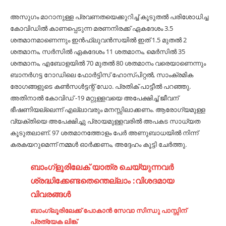
അസുഗം മാറാനുള്ള പ്രവണതയെക്കുറിച്ച് കൂടുതൽ പരിശോധിച്ച
കോവിഡിൽ കാണപ്പെടുന്ന മരണനിരക്ക് ഏകദേശം 3.5
ശതമാനമാണെന്നും ഇൻഫ്ലുവൻസയിൽ ഇത് 1.5 മുതൽ 2
ശതമാനം, സർസിൽ ഏകദേശം 11 ശതമാനം, മെർസിൽ 35
ശതമാനം, എബോളയിൽ 70 മുതൽ 80 ശതമാനം വരെയാണെന്നും
ബാനർഗട്ട റോഡിലെ ഫോർട്ടിസ് ഹോസ്പിറ്റൽ, സാംക്രമിക
രോഗങ്ങളുടെ കൺസൾട്ടന്റ് ഡോ. പ്രതിക് പാട്ടീൽ പറഞ്ഞു.
അതിനാൽ കോവിഡ് -19 മറ്റുള്ളവയെ അപേക്ഷിച്ച് ജീവന്
ഭീഷണിയല്ലെന്ന് എല്ലാവരും മനസ്സിലാക്കണം. ആരോഗ്യമുള്ള
വ്യക്തിയെ അപേക്ഷിച്ചു പ്രായമുള്ളവരിൽ അപകട സാധ്യത
കൂടുതലാണ്. 97 ശതമാനത്തോളം പേർ അണുബാധയിൽ നിന്ന്
കരകയറുമെന്ന് നമ്മൾ ഓർക്കണം, അദ്ദേഹം കൂട്ടി ചേർത്തു.
ബാംഗ്ളൂരിലേക് യാത്ര ചെയ്യുന്നവർ
ശ്രദ്ധിക്കേണ്ടതെന്തെല്ലാം :വിശദമായ
വിവരങ്ങൾ
ബാംഗ്ലൂരിലേക്ക് പോകാൻ സേവാ സിന്ധു പാസ്സിന്
പ്രത്യേക ലിങ്ക്