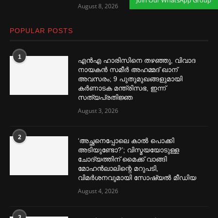
August 8, 2026
POPULAR POSTS
1
എൻഎ ഹാരിസിനെ തഴ‌‍ഞ്ഞു, വിവാദ
നായകൻ സമീര്‍ അഹമ്മദ് ഖാന്
അവസരം; 9 പുതുമുഖങ്ങളുമായി
കര്‍ണാടക മന്ത്രിസഭ, ഇന്ന്
സത്യപ്രതിജ്ഞ
August 3, 2026
2
‘അച്ഛനെപ്പോലെ കാല്‍ പൊക്കി
അടിയുണ്ടോ?’; വിസ്മയയോടുള്ള
ചോദ്യത്തിന് മൈക്ക് വാങ്ങി
മോഹൻലാലിന്റെ മറുപടി,
വിമര്‍ശനവുമായി സോഷ്യല്‍ മീഡിയ
August 4, 2026
3