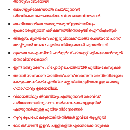
അസുഖം ബേദമായി
ബാംഗ്ളൂരിലേക് യാത്ര ചെയ്യുന്നവർ
ശ്രദ്ധിക്കേണ്ടതെന്തെല്ലാം :വിശദമായ വിവരങ്ങൾ
ബംഗ്ലാദേശിലെ അത്ഭുതമരുന്ന് ഇന്ത്യയ്ക്കും
ഉപകാരപ്പെടുമോ? പരീക്ഷണത്തിനൊരുങ്ങി ഐസിഎംആര്‍
തിങ്കളഴ്ച മുതൽ ബെംഗളുരുവിലേക്ക് യാത്ര ചെയ്യാൻ പാസ്
അപ്പ്രൂവൽ വേണ്ട : പുതിയ നിർദ്ദേശങ്ങൾ പുറത്തിറക്കി
ദുബൈ കെഎംസിസി ചാര്‍ട്ടേര്‍ഡ് ഫ്‌ളൈറ്റ്:പട്ടിക കോണ്‍സുല്‍
ജനറലിന് കൈമാറി
ഇന്ന് രണ്ടു മരണം : റിപ്പോർട്ട് ചെയ്തത് 299 പുതിയ കേസുകൾ
അന്തര്‍ സംസ്ഥാന യാത്രക്ക് പാസ് വേണ്ടെന്ന കേന്ദ്ര നിര്‍ദ്ദേശം
കേരളം അംഗീകരിച്ചേക്കില്ല : മറ്റു ജില്ലകളിലേക്കുള്ള പൊതു
ഗതാഗതവും ഉടനെയില്ല
വിമാനത്തിലും തീവണ്ടിയും എത്തുന്നവർ കോവിഡ്
പരിശോധനയ്ക്കു പണം നൽകണം :ബംഗളുരുവിൽ
എത്തുന്നർക്കുള്ള പുതിയ നിർദ്ദേശങ്ങൾ
നൂറു രൂപ പോകരുതെങ്കിൽ നിങ്ങൾ ഇവിടെ തുപ്പരുത്!
ലോക്ക്ഡൗൺ ഇളവ് : പള്ളികളിൽ എന്തൊക്കെ സുരക്ഷ