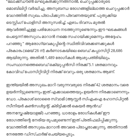
“ലോക്ക്ഡൗൺ ലഘൂകരിക്കുന്നതിനാൽ, ചെറുപ്പക്കാരുടെ
മൊബിലിറ്റി വർദ്ധിച്ചു. അനുബന്ധ രോഗങ്ങളില്ലാത്ത ചെറുപ്പക്കാർ
വേഗത്തിൽ സുഖം പ്രാപിക്കുന്ന പ്രവണതയുണ്ട്. പുതുക്കിയ
ടെസ്റ്റിംഗ് പോളിസി അനുസരിച്ച്, ഏഴാം ദിവസം മുതൽ
ആവർത്തിച്ചുള്ള പരിശോധന നടത്തുന്നുണ്ടെന്നും ഈ ഘടകങ്ങൾ
പെട്ടെന്ന് അസുഗം മാറാൻ നമ്മെ സഹായിക്കുമെന്നും അദ്ദേഹം
പറഞ്ഞു ” ആരോഗ്യവകുപ്പിന്റെ സ്ഥിതിവിവരക്കണക്കുകൾ
പ്രകാരം (മെയ് 26 ന്) കർണാടകയിലെ ബെഡ് കപ്പാസിറ്റി 28,686
ആയിരുന്നു, അതിൽ 1,489 രോഗികൾ ആശുപത്രിയിലും.
സംസ്ഥാനത്തെബെഡ് ഒക്യുപ്പൻസി നിരക്ക് 5.1 ശതമാനവും
കോവിഡ് പോസിറ്റിവിറ്റി നിരക്ക് വെറും ഒരു ശതമാനം ആണ്.
ഇന്ത്യയിൽ അസുഖം മാറി വരുന്നവരുടെ നിരക്ക് 42 ശതമാനം വരെ
ഉയർന്നിട്ടുണ്ടെന്നും ഇത് എക്കാലത്തെയും ഉയർന്ന നിരക്കാണെന്നും
ഡോ. ​​പ്രകാശ് ദൊരൈ സ്വാമി (ആസ്റ്റർ സിഎംഐ ഹോസ്പിറ്റൽ
സീനിയർ കൺസൾട്ടന്റ്, ക്രിട്ടിക്കൽ കെയർ ആൻഡ്
അനസ്തേഷ്യോളജി) പറഞ്ഞു. ധാരാളം രോഗികൾക്ക് ഈ
രോഗത്തിന്റെ നേരിയ രൂപമുണ്ടെന്ന് ഇത് പ്രതിഫലിപ്പിക്കുന്നു.
വേഗത്തിൽ അസുഖം മാറാൻ അവരെ പ്രാപ്തരാക്കുന്നു, അതിനാൽ
നേരത്തേ ഡിസ്ചാർജ് ചെയ്യപ്പെടും.