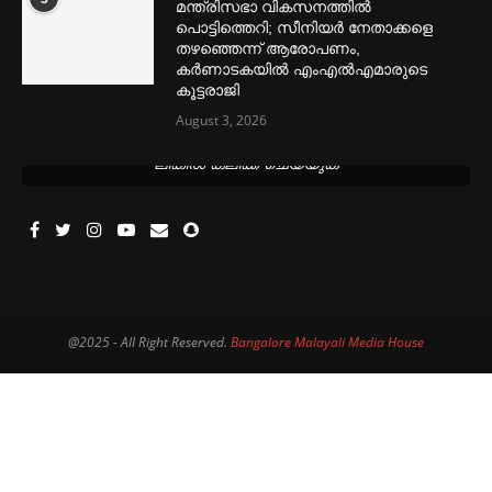
മന്ത്രിസഭാ വികസനത്തിൽ
പൊട്ടിത്തെറി; സീനിയർ നേതാക്കളെ
തഴഞ്ഞെന്ന് ആരോപണം,
കർണാടകയിൽ എംഎൽഎമാരുടെ
കൂട്ടരാജി
August 3, 2026
മെന്‍സ്ട്രല്‍ കപ്പുകള്‍ ഏറ്റവും വില കുറവിൽ ലഭിക്കാൻ ഈ
ലിങ്കിൽ ക്ലിക്ക് ചെയ്യുക
@2025 - All Right Reserved.
Bangalore Malayali Media House