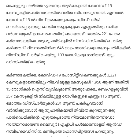
ബംഗളുരു : കഴിഞ്ഞ ഏതാനും ആഴ്ചകളായി കോവിഡ് -19
കേസുകളിൽ കർണാടകയിൽ വലിയ വർധനയുണ്ടായി. എന്നാൽ
കോവിഡ് -19 ൽ നിന്ന് കരകയറുകയും ഡിസ്ചാർജ്
ചെയ്യപ്പെടുകയും ചെയ്ത ആളുകളുടെ എണ്ണത്തിലും വലിയ
വർധനയുണ്ട്. ഉദാഹരണത്തിന്, ഞായറാഴ്ച മാത്രം 221 പേരെ
കർണാടകയിലെ ആശുപത്രികളിൽ നിന്ന് ഡിസ്ചാർജ് ചെയ്തു.
കഴിഞ്ഞ 12 ദിവസത്തിനിടെ 646 ഓളം രോഗികളെ ആശുപത്രികളിൽ
നിന്ന് ഡിസ്ചാർജ് ചെയ്തു. 103 രോഗികളെ ശനിയാഴ്ചയും
ഡിസ്ചാർജ് ചെയ്തു.
കർണാടകയിലെ കോവിഡ്-19 പോസിറ്റീവ് കണക്കുകൾ 3,221
കേസുകളാണെങ്കിലും നിലവിലുള്ള കേസുകൾ 1,950 ആണ് അതിൽ
15 രോഗികൾ ഐസിയുവിലുമാണ്. അതുപോലെ, ബെംഗളൂരുവിൽ
357 കേസുകളിൽ നിലവിലുള്ള രോഗികളുടെ എണ്ണം 115 ആണ് .
മൊത്തം ഡിസ്ചാർജുകൾ 231 ആണ്. പകർച്ചവ്യാധി
വർദ്ധിക്കുമ്പോൾ ആനുപാതികമായി തീവ്രത കുറയുന്ന ഒരു
പാൻഡെമിക്കിന്റെ എഴുതപ്പെടാത്ത നിയമമാണിതെന്ന് ഡോ.
സത്യനാരായണ മൈസൂർ (എച്ച്ഡി പൾമോണോളജി ആൻഡ്
സ്ലീപ് മെഡിസിൻ, മണിപ്പാൽ ഹോസ്പിറ്റൽസ്) പറയുന്നു.