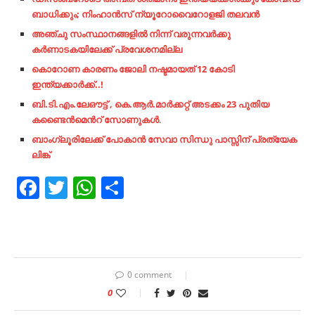
ബാധിക്കും; നിംഹാന്‍സ് ന്യൂറോവൈറോളജി തലവന്‍
അഞ്ചു സംസ്ഥാനങ്ങളിൽ നിന്ന് വരുന്നവർക്കു
കർണാടകയിലേക്ക് പ്രവേശനമില്ല
കൊറോണ കാരണം ജോലി നഷ്ടമായത് 12 കോടി
ഇന്ത്യക്കാർക്ക്..!
ബി.ടി.എം.ലേഔട്ട് , കെ.ആർ.മാർക്കറ്റ് അടക്കം 23 പുതിയ
കണ്ടൈൻമെൻറ് സോണുകൾ
.
ബാംഗ്ലൂരിലേക്ക് പോകാൻ സേവാ സിന്ധു പാസ്സിന് പ്രത്യേക
ലിങ്ക്
Facebook
Twitter
WhatsApp
Share
0 comment
0