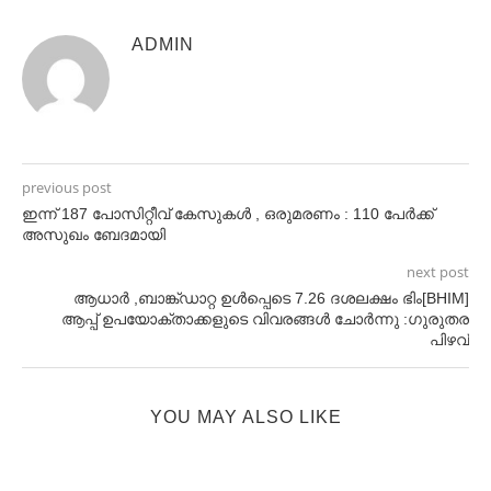
ADMIN
previous post
ഇന്ന് 187 പോസിറ്റീവ് കേസുകൾ , ഒരുമരണം : 110 പേർക്ക്
അസുഖം ബേദമായി
next post
ആധാർ ,ബാങ്ക്ഡാറ്റ ഉൾപ്പെടെ 7.26 ദശലക്ഷം ഭിം[BHIM]
ആപ്പ് ഉപയോക്താക്കളുടെ വിവരങ്ങൾ ചോർന്നു :ഗുരുതര
പിഴവ്
YOU MAY ALSO LIKE