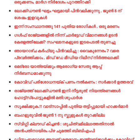
ഒരുക്കണം, മാർഗ നിർദേശം പുറത്തിറക്കി
ലോക്ക്ഡൗണ്‍ ഘട്ടം ഘട്ടമായി പിന്‍വലിക്കുന്നു , ജൂണ്‍ 8 ന്
ശേഷം ഇളവുകൾ
ഇന്ന് സംസ്ഥാനത്തു 141 പുതിയ രോഗികൾ , ഒരു മരണം
ഗള്‍ഫ് രാജ്യങ്ങളില്‍ നിന്ന് ചാര്‍ട്ടേഡ് വിമാനങ്ങള്‍ ഉടന്‍
കേരളത്തിലേക്ക്? സംഘടനകളുടെ ഇടപെടല്‍ തുണച്ചു
ഞായറാഴ്ച കർഫ്യു പിൻവലിച്ചു : വൈകുന്നേരം 7 വരെ
പ്രവർത്തിക്കാം , മിഡ് ഡേ മീഡിയ റിലീസ് നിർത്തലാക്കി
മെട്രോ യാത്രയ്ക്കും ആരോഗ്യ സേതു ആപ്പ്
നിർബന്ധമാക്കുന്നു
കോവിഡ് പരിശോധനയ്ക് പണം നൽകണം : സർക്കാർ ഉത്തരവ്
രാജ്യത്ത് ലോക്ക്ഡൗണ്‍ ഇനി നീട്ടരുത്; നിയന്ത്രണങ്ങള്‍
ഹോട്ട്സ്പോട്ടുകളില്‍ മതി:ശുപാര്‍ശ
സൂക്ഷിക്കുക.!! വാട്‌സാപ്പില്‍ പുതിയ തട്ടിപ്പുമായി ഹാക്കര്‍മാര്‍
ബംഗളുരുവിൽ ജൂൺ 1 നു സ്കൂളുകൾ തുറക്കില്ല
സ്വിഗ്ഗി ക്ലൗഡ് കിച്ചൺ : ശുചിത്വമില്ലാത്തതിനാൽ
അൻപതിനായിരം പിഴ ചുമത്തി ബിബിഎംപി
ഡിസംബറോടെ അമ്പത് ശതമാനം ഇന്ത്യയ്ക്കാര്‍ക്കും കോവിഡ്