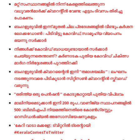
മറ്റ് സംസ്ഥാനങ്ങളില്‍ നിന്ന് കേരളത്തിലെത്തുന്ന
വധൂവരന്‍മാര്‍ക്ക് ക്വാറന്റീന്‍ വേണ്ട; എട്ടാം ദിവസം തിരിച്ചു
പോകണം
ബംഗളുരുവിൽ ഇന്ന് മുതൽ ചില പ്രദേശങ്ങളിൽ വീണ്ടും കർശന
ലോക്കഡോൺ : പിടിവിട്ടു കോവിഡ്,സാമൂഹ്യ വ്യാപനം
ഭയന്നു സർക്കാർ
നിങ്ങൾക്ക് കോവിഡ് ബാധയുണ്ടായാൽ സർക്കാർ
ചെയ്യുന്നതെന്താണ് ? കർണാടക പുതിയ കോവിഡ് ചികിത്സ
മാർഗ നിർദ്ദേശങ്ങൾ പുറത്തിറക്കി
ബംഗളുരുവിൽ ക്വാറന്റൈൻ ഇനി “തമാശയല്ല ” : ലംഘനം
നടത്തുന്നവരെ പിടികൂടാൻ സിറ്റിസൺ ക്വാറന്റിൻ സ്ക്വാഡ്
വരുന്നു
“ഒരിന്ത്യ ഒരു പെൻഷൻ ” കൊടുങ്കാറ്റായി പുതിയ വിപ്ലവം
മാലിന്യമെടുക്കാൻ ഇനി 200 രൂപ ,വാണിജ്യ സ്ഥാപനങ്ങളിൽ
500 :ബിബിഎംപി നിയമത്തിനെതിരെ കോൺഗ്രസ്സും
റെസിഡൻഷ്യൽ അസോസിയേഷനുകളും
‘കേറി വാടാ മക്കളേ’; ട്വിറ്ററില്‍ ട്രെന്റായി
#KeralaComesToTwitter