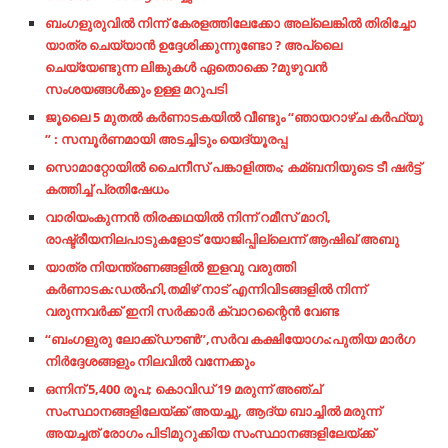
ബംഗളുരുവിൽ നിന്ന് കേരളത്തിലേക്കോ അല്ലെങ്കിൽ തിരിച്ചോ
യാത്ര ചെയ്യാൻ ഉദ്ദേശിക്കുന്നുണ്ടോ ? അപ്ലൈ
ചെയ്യേണ്ടുന്ന ലിങ്കുകൾ ഏതൊക്കെ ?മുഴുവൻ
സംശയങ്ങൾക്കും ഉള്ള മറുപടി
ജൂലൈ 5 മുതൽ കർണാടകയിൽ വീണ്ടും “ഞായറാഴ്ച കർഫ്യു
” : സമ്പൂർണമായി അടച്ചിടും യെദ്യൂരപ്പ
സൊമാറ്റോയില്‍ ചൈനീസ്​ പങ്കാളിത്തം; കമ്ബനിയുടെ ടീ ഷര്‍ട്ട്​
കത്തിച്ച്‌​ പ്രതിഷേധം
വാരിയംകുന്നന്‍ തിരക്കഥയില്‍ നിന്ന് റമീസ് മാറി,
രാഷ്ട്രീയനിലപാടുകളോട് യോജിപ്പില്ലെന്ന് ആഷിഖ് അബു
യാത്ര നിയന്ത്രണങ്ങളിൽ ഇളവു വരുത്തി
കർണാടക:ഡൽഹി,തമിഴ് നാട് എന്നിവിടങ്ങളിൽ നിന്ന്
വരുന്നവർക്ക് ഇനി സർക്കാർ ക്വാറന്റൈൻ വേണ്ട
“ബംഗളുരു ലോക്ക്ഡൗൺ”,സർവ കക്ഷിയോഗം:പുതിയ മാർഗ
നിർദ്ദേശങ്ങളും നിലവിൽ വന്നേക്കും
ഒന്നിന് 5,400 രൂപ; കൊവിഡ് 19 മരുന്ന് അഞ്ച്
സംസ്ഥാനങ്ങളിലേയ്ക്ക് അയച്ചു, ആദ്യ ബാച്ചില്‍ മരുന്ന്
അയച്ചത് രോഗം പിടിമുറുക്കിയ സംസ്ഥാനങ്ങളിലേയ്ക്ക്