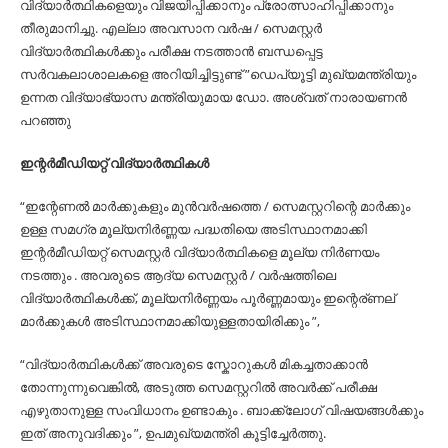
വിദ്യാർത്ഥികളെയും വിജയിപ്പിക്കാനും പ്രോത്സാഹിപ്പിക്കാനും
തീരുമാനിച്ചു. എല്ലാ അവസാന വർഷ / സെമസ്റ്റർ
വിദ്യാർത്ഥികൾക്കും പരീക്ഷ നടത്താൻ ബന്ധപ്പെട്ട
സർവകലാശാലകളെ അറിയിച്ചിട്ടുണ്ട് ”ഡെപ്യൂട്ടി മുഖ്യമന്ത്രിയും
ഉന്നത വിദ്യാഭ്യാസ മന്ത്രിയുമായ ഡോ. അശ്വത് നാരായണൻ
പറഞ്ഞു
ഇന്റർമീഡിയറ്റ് വിദ്യാർത്ഥികൾ
“ഇന്റേണൽ മാർക്കുകളും മുൻവർഷത്തെ / സെമസ്റ്ററിന്റെ മാർക്കും
ഉള്ള സമഗ്ര മൂല്യനിർണ്ണയ പദ്ധതിയെ അടിസ്ഥാനമാക്കി
ഇന്റർമീഡിയറ്റ് സെമസ്റ്റർ വിദ്യാർത്ഥികളെ മൂല്യ നിർണയം
നടത്തും . അവരുടെ ആദ്യ സെമസ്റ്റർ / വർഷത്തിലെ
വിദ്യാർത്ഥികൾക്ക്, മൂല്യനിർണ്ണയം പൂർണ്ണമായും ഇന്റെര്ണല്
മാർക്കുകൾ അടിസ്ഥാനമാക്കിയുള്ളതായിരിക്കും ”,
“വിദ്യാർത്ഥികൾക്ക് അവരുടെ സ്കോറുകൾ മികച്ചതാക്കാൻ
തോന്നുന്നുവെങ്കിൽ, അടുത്ത സെമസ്റ്ററിൽ അവർക്ക് പരീക്ഷ
എഴുതാനുള്ള സംവിധാനം ഉണ്ടാകും . ബാക്ക്‌ലോഗ് വിഷയങ്ങൾക്കും
ഇത് അനുവദിക്കും ”, ഉപമുഖ്യമന്ത്രി കൂട്ടിച്ചേർത്തു.