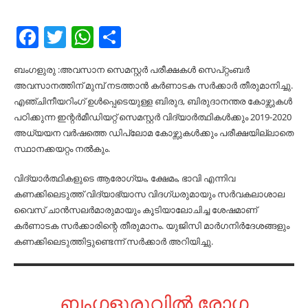
Facebook
Twitter
WhatsApp
Share
ബംഗളുരു :അവസാന സെമസ്റ്റർ പരീക്ഷകൾ സെപ്റ്റംബർ
അവസാനത്തിന് മുമ്പ് നടത്താൻ കർണാടക സർക്കാർ തീരുമാനിച്ചു.
എഞ്ചിനീയറിംഗ് ഉൾപ്പെടെയുള്ള ബിരുദ, ബിരുദാനന്തര കോഴ്സുകൾ
പഠിക്കുന്ന ഇന്റർമീഡിയറ്റ് സെമസ്റ്റർ വിദ്യാർത്ഥികൾക്കും 2019-2020
അധ്യയന വർഷത്തെ ഡിപ്ലോമ കോഴ്സുകൾക്കും പരീക്ഷയില്ലാതെ
സ്ഥാനക്കയറ്റം നൽകും.
വിദ്യാർത്ഥികളുടെ ആരോഗ്യം, ക്ഷേമം, ഭാവി എന്നിവ
കണക്കിലെടുത്ത് വിദ്യാഭ്യാസ വിദഗ്ധരുമായും സർവകലാശാല
വൈസ് ചാൻസലർമാരുമായും കൂടിയാലോചിച്ച ശേഷമാണ്
കർണാടക സർക്കാരിന്റെ തീരുമാനം. യുജിസി മാർഗനിർദേശങ്ങളും
കണക്കിലെടുത്തിട്ടുണ്ടെന്ന് സർക്കാർ അറിയിച്ചു.
ബംഗളുരുവിൽ രോഗ