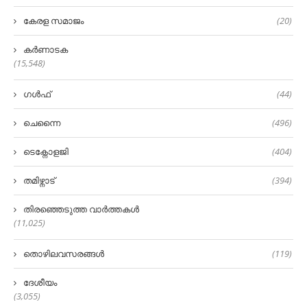
കേരള സമാജം
(20)
കർണാടക
(15,548)
ഗൾഫ്
(44)
ചെന്നൈ
(496)
ടെക്നോളജി
(404)
തമിഴ്നാട്
(394)
തിരഞ്ഞെടുത്ത വാർത്തകൾ
(11,025)
തൊഴിലവസരങ്ങൾ
(119)
ദേശീയം
(3,055)