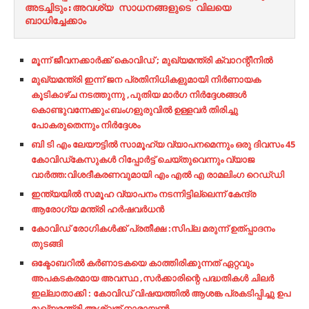
അടച്ചിടും:അവശ്യ സാധനങ്ങളുടെ വിലയെ 
ബാധിച്ചേക്കാം
മൂന്ന് ജീവനക്കാര്‍ക്ക് കൊവിഡ് ; മുഖ്യമന്ത്രി ക്വാറന്റീനില്‍
മുഖ്യമന്ത്രി ഇന്ന് ജന പ്രതിനിധികളുമായി നിർണായക
കൂടികാഴ്ച നടത്തുന്നു ,പുതിയ മാർഗ നിർദ്ദേശങ്ങൾ
കൊണ്ടുവന്നേക്കും:ബംഗളുരുവിൽ ഉള്ളവർ തിരിച്ചു
പോകരുതെന്നും നിർദ്ദേശം
ബി ടി എം ലേയൗട്ടിൽ സാമൂഹ്യ വ്യാപനമെന്നും ഒരു ദിവസം 45
കോവിഡ്കേസുകൾ റിപ്പോർട്ട് ചെയ്തുവെന്നും വ്യാജ
വാർത്ത:വിശദീകരണവുമായി എം എൽ എ രാമലിംഗ റെഡ്‌ഡി
ഇന്ത്യയിൽ സമൂഹ വ്യാപനം നടന്നിട്ടില്ലെന്ന് കേന്ദ്ര
ആരോഗ്യ മന്ത്രി ഹർഷവർധൻ
കോവിഡ് രോഗികള്‍ക്ക് പ്രതീക്ഷ :സിപ്ല മരുന്ന് ഉത്പ്പാദനം
തുടങ്ങി
ഒക്ടോബറിൽ കർണാടകയെ കാത്തിരിക്കുന്നത് ഏറ്റവും
അപകടകരമായ അവസ്ഥ ,സർക്കാരിന്റെ പദ്ധതികൾ ചിലർ
ഇല്ലാതാക്കി : കോവിഡ് വിഷയത്തിൽ ആശങ്ക പ്രകടിപ്പിച്ചു ഉപ
മുഖ്യമന്ത്രി അശ്വത് നാരായൺ