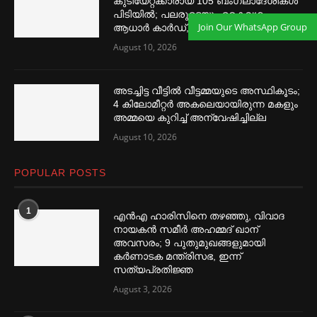
കുടിയേറ്റക്കാരായ 105 ബംഗ്ലാദേശികള്‍
പിടിയില്‍; പലരുടെയും കൈവശം
Join Our WhatsApp Group
ആധാര്‍ കാര്‍ഡ്, അന്വേഷണം
August 10, 2026
അടച്ചിട്ട വീട്ടില്‍ വീട്ടമ്മയുടെ അസ്ഥികൂടം;
4 കിലോമീറ്റര്‍ അകലെയായിരുന്ന മകളും
അമ്മയെ കുറിച്ച്‌ അന്വേഷിച്ചില്ല
August 10, 2026
POPULAR POSTS
1
എൻഎ ഹാരിസിനെ തഴ‌‍ഞ്ഞു, വിവാദ
നായകൻ സമീര്‍ അഹമ്മദ് ഖാന്
അവസരം; 9 പുതുമുഖങ്ങളുമായി
കര്‍ണാടക മന്ത്രിസഭ, ഇന്ന്
സത്യപ്രതിജ്ഞ
August 3, 2026