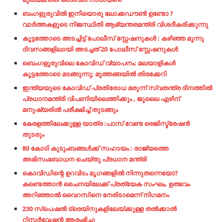
ബംഗളുരുവിൽ ഇനിയൊരു ലോക്കഡൗൺ ഉണ്ടോ ?
വാർത്തകളുടെ നിജസ്ഥിതി ആഭ്യന്തരമന്ത്രി വിശദീകരിക്കുന്നു
കൂട്ടത്തോടെ അടച്ചിട്ട് പോലീസ് സ്റ്റേഷനുകൾ : കഴിഞ്ഞ മൂന്നു
ദിവസങ്ങളിലായി അടച്ചത് 20 പോലീസ് സ്റ്റേഷനുകൾ
ബെംഗളൂരുവിലെ കോവിഡ് വ്യാപനം: മലയാളികൾ
കൂട്ടത്തോ‌ടെ മടങ്ങുന്നു; മുത്തങ്ങയിൽ തിരക്കേറി
ഇന്ത്യയുടെ കോവിഡ് പ്രതിരോധ മരുന്ന് സ്വതന്ത്ര ദിനത്തിൽ
പ്രധാനമന്ത്രി വിപണിയിലെത്തിക്കും , ജൂലൈ ഏഴിന്
മനുഷ്യരില്‍ പരീക്ഷിച്ച് തുടങ്ങും
കേരളത്തിലേക്കുള്ള യാത്ര :പാസ് വേണ്ട രെജിസ്ട്രേഷൻ
തുടരും
80 കോടി കുടുംബങ്ങള്‍ക്ക് സഹായം : രാജ്യത്തെ
അഭിസംബോധന ചെയ്തു പ്രധാന മന്ത്രി
കൊവിഡിന്റെ ഉറവിടം മൃഗങ്ങളില്‍ നിന്നുതന്നെയോ?​
കണ്ടെത്താന്‍ ചൈനയിലേക്ക് പ്രത്യേക സംഘം,​ ഉത്ഭവം
അറിഞ്ഞാല്‍ വൈറസിനെ നേരിടാമെന്ന് നിഗമനം
230 സ്‌പെഷല്‍ ട്രെയിനുകളിലേയ്ക്കുള്ള തല്‍ക്കാല്‍
റിസര്‍വേഷന്‍ ആരംഭിച്ചു