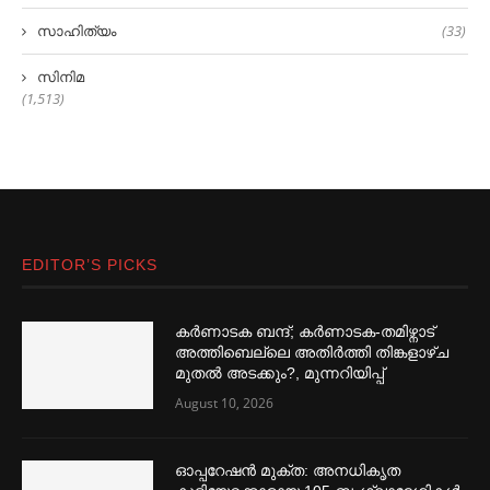
സാഹിത്യം
(33)
സിനിമ
(1,513)
EDITOR’S PICKS
കര്‍ണാടക ബന്ദ്; കര്‍ണാടക-തമിഴ്നാട്
അത്തിബെല്ലെ അതിര്‍ത്തി തിങ്കളാഴ്ച
മുതല്‍ അടക്കും?, മുന്നറിയിപ്പ്
August 10, 2026
ഓപ്പറേഷൻ മുക്ത: അനധികൃത