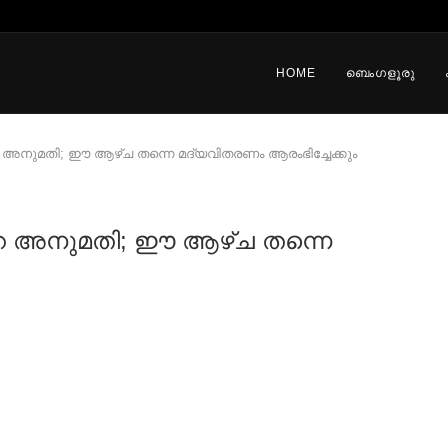
HOME
ബെംഗളൂരു
െ അനുമതി; ഈ ആഴ്ച തന്നെ മദ്യവിതരണം ആരംഭിച്ചേക്കും
റെ അനുമതി; ഈ ആഴ്ച തന്നെ