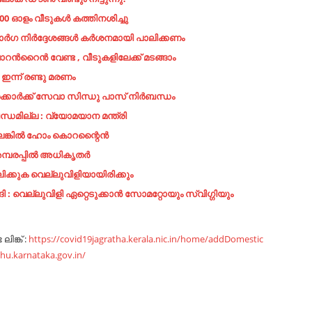
00 ഓളം വീടുകള്‍ കത്തിനശിച്ചു
മാർഗ നിർദ്ദേശങ്ങൾ കർശനമായി പാലിക്കണം
റൻറൈൻ വേണ്ട , വീടുകളിലേക്ക് മടങ്ങാം
ഇന്ന് രണ്ടു മരണം
്കാർക്ക് സേവാ സിന്ധു പാസ് നിർബന്ധം
ധമില്ല : വ്യോമയാന മന്ത്രി
്ലെങ്കിൽ ഹോം കൊറന്റൈൻ
അമ്പരപ്പിൽ അധികൃതർ
ിക്കുക വെല്ലുവിളിയായിരിക്കും
െല്ലുവിളി ഏറ്റെടുക്കാൻ സോമറ്റോയും സ്വിഗ്ഗിയും
ിങ്ക് :
https://covid19jagratha.kerala.nic.in/home/addDomestic
dhu.karnataka.gov.in/