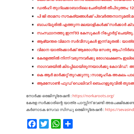
ഡല്‍ഹി തുഗ്ലക്കാബാദിലെ ചേരിയില്‍ തീപിടുത്തം; 12
പി ജി താമസ സൗകര്യങ്ങൾക്ക് പ്രവർത്തനാനുമതി:
ബാംഗ്ലൂരിൽ എത്തുന്ന മലയാളികൾക്ക് സർക്കാർ ക്വാ
സംസ്ഥാനത്തു ഇന്ന് 93 കേസുകൾ റിപ്പോർട്ട് ചെയ്തു. 
ആഭ്യന്തര വിമാന സർവീസുകൾ ഇന്ന് മുതൽ : യാത്രക
വിമാന യാത്രക്കാർക്ക് ആരോഗ്യ സേതു ആപ് നിർബന്
കേരളത്തിൽ നിന്ന് വരുന്നവർക്കു രോഗലക്ഷണം ഇല
നാഗവരയിൽ കിടപ്പിലായിരുന്നയാൾക്കു കോവിഡ് : 
കെ ആർ മാർക്കറ്റ് തുറക്കുന്നു :സാമൂഹിക അകലം പാല
ആമസോൺ ഫുഡ് ഡെലിവറി ബെംഗളൂരുവിൽ തുടങ്ങി : വ
നോർക്ക രെജിസ്ട്രേഷൻ :
https://norkaroots.org/
കേരള സർക്കാരിന്റെ യാത്ര പാസ്സിന് വേണ്ടി അപേക്ഷിക്കേണ്ട ല
കർണാടക സേവാ സിന്ധു രെജിസ്ട്രേഷൻ :
https://sevasin
Facebook
Twitter
WhatsApp
Share