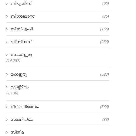
ബിഎംടിസി
(95)
ബിഗ്‌ബോസ്
(35)
ബിബിഎംപി
(165)
ബിസിനസ്
(286)
ബെംഗളൂരു
(14,257)
മംഗളുരു
(523)
രാഷ്ട്രീയം
(1,130)
വിദ്യാഭ്യാസം
(566)
സാഹിത്യം
(33)
സിനിമ