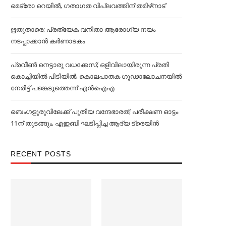
മെട്രോ റെയില്‍, ഗതാഗത വിപ്ലവത്തിന് തമിഴ്‌നാട്
ഋതുതാരെ; പ്രത്യേക വനിതാ ആരോഗ്യ നയം
നടപ്പാക്കാൻ കര്‍ണാടകം
പ്രവീൺ നെട്ടാരു വധക്കേസ്; ഒളിവിലായിരുന്ന പ്രതി
കൊച്ചിയിൽ പിടിയിൽ, കൊലപാതക ഗൂഢാലോചനയിൽ
നേരിട്ട് പങ്കെടുത്തെന്ന് എൻഐഎ
ബെംഗളൂരുവിലേക്ക് പുതിയ വന്ദേഭാരത്; പരീക്ഷണ ഓട്ടം
11ന് തുടങ്ങും, എഇബി ഘടിപ്പിച്ച ആദ്യ ട്രെയിന്‍
RECENT POSTS