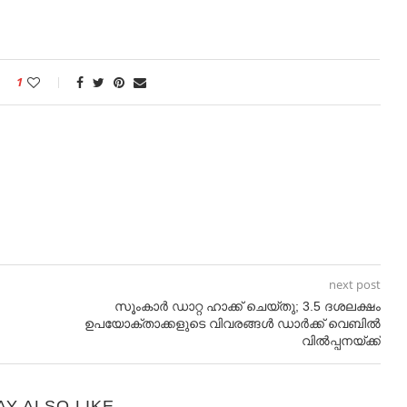
1
next post
സൂംകാർ ഡാറ്റ ഹാക്ക് ചെയ്തു; 3.5 ദശലക്ഷം
ഉപയോക്താക്കളുടെ വിവരങ്ങൾ ഡാർക്ക് വെബിൽ
വിൽപ്പനയ്ക്ക്
AY ALSO LIKE