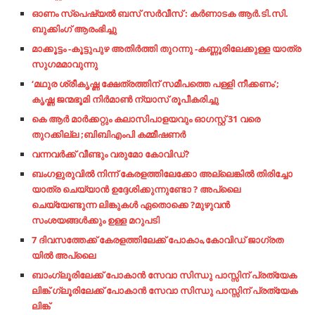
ഓണം സ്പെഷ്യൽ ബസ് സർവീസ് : കർണാടക ആർ.ടി.സി.
ബുക്കിംഗ് ആരംഭിച്ചു
മാക്കൂട്ടം -കൂട്ടുപുഴ അതിർത്തി തുറന്നു -കണ്ണൂരിലേക്കുള്ള യാത്ര
സുഗമമാവുന്നു
‘മഥുര ശ്രീകൃഷ്ണ ക്ഷേത്രത്തിന് സമീപത്തെ പള്ളി നീക്കണം’;
കൃഷ്ണ ജന്മഭൂമി നിർമാൺ ന്യാസ് രൂപീകരിച്ചു
കെ ആർ മാർക്കറ്റും കലാസിപാളയവും ഓഗസ്റ്റ് 31 വരെ
തുറക്കില്ല ;ബിബിഎംപി കമ്മീഷണർ
വന്നവര്‍ക്ക്​ വീണ്ടും വരുമോ കോവിഡ്​?
ബംഗളുരുവിൽ നിന്ന് കേരളത്തിലേക്കോ അല്ലെങ്കിൽ തിരിച്ചോ
യാത്ര ചെയ്യാൻ ഉദ്ദേശിക്കുന്നുണ്ടോ ? അപ്ലൈ
ചെയ്യേണ്ടുന്ന ലിങ്കുകൾ ഏതൊക്കെ ?മുഴുവൻ
സംശയങ്ങൾക്കും ഉള്ള മറുപടി
7 ദിവസത്തേക്ക് കേരളത്തിലേക്ക് പോകാം,കോവിഡ് ജാഗ്രത
യിൽ അപ്ലൈ
ബാംഗ്ലൂരിലേക്ക് പോകാൻ സേവാ
സിന്ധു പാസ്സിന് പ്രത്യേക
ലിങ്ക്
ഗ്ലൂരിലേക്ക് പോകാൻ സേവാ
സിന്ധു പാസ്സിന് പ്രത്യേക
ലിങ്ക്