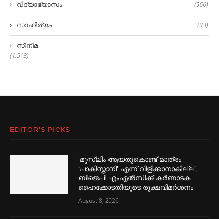
വിദ്യാഭ്യാസം
(566)
സാഹിത്യം
(33)
സിനിമ
(1,513)
EDITOR’S PICKS
‘മുസ്‌ലിം ആയതുകൊണ്ട് മാത്രം
‘പാകിസ്താനി’ എന്ന് വിളിക്കാനാകില്ല’;
ബിജെപി എംഎല്‍സിക്ക് കര്‍ണാടക
ഹൈക്കോടതിയുടെ രൂക്ഷവിമര്‍ശനം
August 8, 2026