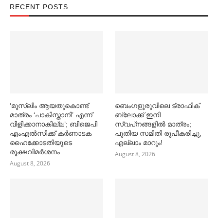
RECENT POSTS
‘മുസ്‌ലിം ആയതുകൊണ്ട്
ബെംഗളൂരുവിലെ ട്രാഫിക്
മാത്രം ‘പാകിസ്താനി’ എന്ന്
ബ്ലോക്ക് ഇനി
വിളിക്കാനാകില്ല’; ബിജെപി
സ്വപ്‌നങ്ങളില്‍ മാത്രം;
എംഎല്‍സിക്ക് കര്‍ണാടക
പുതിയ സമിതി രൂപീകരിച്ചു,
ഹൈക്കോടതിയുടെ
എല്ലാം മാറും!
രൂക്ഷവിമര്‍ശനം
August 8, 2026
August 8, 2026