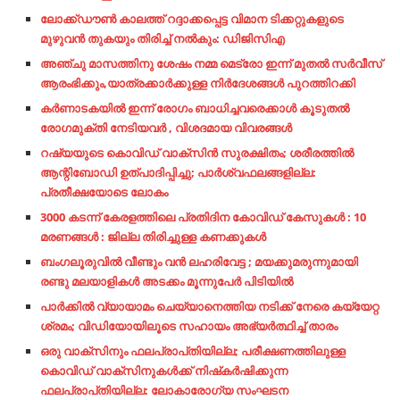
ലോക്ക്ഡൗൺ കാലത്ത് റദ്ദാക്കപ്പെട്ട വിമാന ടിക്കറ്റുകളുടെ
മുഴുവൻ തുകയും തിരിച്ച് നൽകും: ഡിജിസിഎ
അഞ്ചു മാസത്തിനു ശേഷം നമ്മ മെട്രോ ഇന്ന് മുതൽ സർവീസ്
ആരംഭിക്കും,യാത്രക്കാർക്കുള്ള നിർദേശങ്ങൾ പുറത്തിറക്കി
കർണാടകയിൽ ഇന്ന് രോഗം ബാധിച്ചവരെക്കാൾ കൂടുതൽ
രോഗമുക്തി നേടിയവർ , വിശദമായ വിവരങ്ങൾ
റഷ്യയുടെ കൊവിഡ് വാക്‌സിൻ സുരക്ഷിതം; ശരീരത്തിൽ
ആന്റിബോഡി ഉത്പാദിപ്പിച്ചു; പാർശ്വഫലങ്ങളില്ല:
പ്രതീക്ഷയോടെ ലോകം
3000 കടന്ന് കേരളത്തിലെ പ്രതിദിന കോവിഡ് കേസുകള്‍ : 10
മരണങ്ങള്‍ : ജില്ല തിരിച്ചുള്ള കണക്കുകള്‍
ബംഗലൂരുവില്‍ വീണ്ടും വന്‍ ലഹരിവേട്ട ; മയക്കുമരുന്നുമായി
രണ്ടു മലയാളികള്‍ അടക്കം മൂന്നുപേര്‍ പിടിയില്‍
പാര്‍ക്കില്‍ വ്യായാമം ചെയ്യാനെത്തിയ നടിക്ക് നേരെ കയ്യേറ്റ
ശ്രമം; വിഡിയോയിലൂടെ സഹായം അഭ്യര്‍ത്ഥിച്ച്‌ താരം
ഒരു വാക്സിനും ഫലപ്രാപ്‍തിയില്ല; പരീക്ഷണത്തിലുള്ള
കൊവിഡ് വാക്സിനുകള്‍ക്ക് നിഷ്‍കര്‍ഷിക്കുന്ന
ഫലപ്രാപ്‍തിയില്ല: ലോകാരോഗ്യ സംഘടന