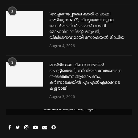
2
‘അച്ഛനെപ്പോലെ കാല്‍ പൊക്കി
അടിയുണ്ടോ?’; വിസ്മയയോടുള്ള
ചോദ്യത്തിന് മൈക്ക് വാങ്ങി
മോഹൻലാലിന്റെ മറുപടി,
വിമര്‍ശനവുമായി സോഷ്യല്‍ മീഡിയ
August 4, 2026
3
മന്ത്രിസഭാ വികസനത്തിൽ
പൊട്ടിത്തെറി; സീനിയർ നേതാക്കളെ
തഴഞ്ഞെന്ന് ആരോപണം,
കർണാടകയിൽ എംഎൽഎമാരുടെ
കൂട്ടരാജി
August 3, 2026
മെന്‍സ്ട്രല്‍ കപ്പുകള്‍ ഏറ്റവും വില കുറവിൽ ലഭിക്കാൻ ഈ
ലിങ്കിൽ ക്ലിക്ക് ചെയ്യുക