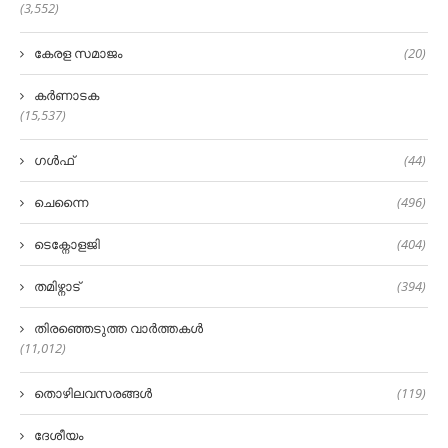
(3,552)
കേരള സമാജം
(20)
കർണാടക
(15,537)
ഗൾഫ്
(44)
ചെന്നൈ
(496)
ടെക്നോളജി
(404)
തമിഴ്നാട്
(394)
തിരഞ്ഞെടുത്ത വാർത്തകൾ
(11,012)
തൊഴിലവസരങ്ങൾ
(119)
ദേശീയം