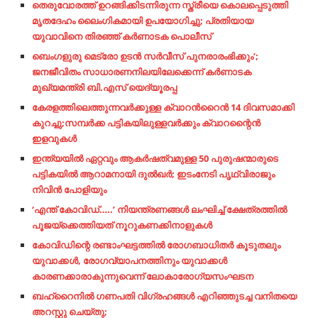
തെരുവോരത്ത് ഉറങ്ങിക്കിടന്നിരുന്ന സ്ത്രീയെ കൊലപ്പെടുത്തി
മൃതദേഹം ലൈംഗികമായി ഉപയോഗിച്ചു; പ്രതിയായ
യുവാവിനെ തിരഞ്ഞ് കര്‍ണാടക പൊലീസ്
ബെംഗളുരു മെട്രോ ഉടന്‍ സര്‍വീസ് പുനരാരംഭിക്കും’;
ജനജീവിതം സാധാരണനിലയിലേക്കെന്ന് കര്‍ണാടക
മുഖ്യമന്ത്രി ബി.എസ് യെദ്യൂരപ്പ
കേരളത്തിലെത്തുന്നവർക്കുള്ള ക്വാറന്‍റൈന്‍ 14 ദിവസമാക്കി
കുറച്ചു;സമ്പര്‍ക്ക പട്ടികയിലുള്ളവർക്കും ക്വാറന്റൈൻ
ഇളവുകൾ
ഇന്ത്യയില്‍ ഏറ്റവും ആകര്‍ഷത്വമുള്ള 50 പുരുഷന്മാരുടെ
പട്ടികയില്‍ ആറാമനായി ദുല്‍ഖര്‍; ഇടംനേടി പൃഥ്വിരാജും
നിവിന്‍ പോളിയും
‘എന്ത് കോവിഡ്…..’ നിയന്ത്രണങ്ങള്‍ ലംഘിച്ച് ക്ഷേത്രത്തില്‍
പൂജയ്‌ക്കെത്തിയത് നൂറുകണക്കിനാളുകള്‍
കോവിഡിന്റെ രണ്ടാംഘട്ടത്തില്‍ രോഗബാധിതര്‍ കൂടുതലും
യുവാക്കള്‍, രോഗവ്യാപനത്തിനും യുവാക്കള്‍
കാരണക്കാരാകുന്നുവെന്ന് ലോകാരോഗ്യസംഘടന
ബഹ്‌റൈനില്‍ ഗണപതി വിഗ്രഹങ്ങള്‍ എറിഞ്ഞുടച്ച വനിതയെ
അറസ്റ്റു ചെയ്തു;