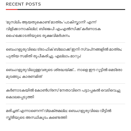
RECENT POSTS
‘മുസ്‌ലിം ആയതുകൊണ്ട് മാത്രം ‘പാകിസ്താനി’ എന്ന്
വിളിക്കാനാകില്ല’; ബിജെപി എംഎല്‍സിക്ക് കര്‍ണാടക
ഹൈക്കോടതിയുടെ രൂക്ഷവിമര്‍ശനം
ബെംഗളൂരുവിലെ ട്രാഫിക് ബ്ലോക്ക് ഇനി സ്വപ്‌നങ്ങളില്‍ മാത്രം;
പുതിയ സമിതി രൂപീകരിച്ചു, എല്ലാം മാറും!
ബെംഗളൂരുവിലുള്ളവരുടെ ശ്രദ്ധയ്ക്ക്… നാളെ ഈ റൂട്ടില്‍ മെട്രോ
മുടങ്ങും; കാരണമിത്
കര്‍ണാടകയില്‍ കോണ്‍ഗ്രസ് നേതാവിനെ പട്ടാപ്പകല്‍ വെടിവെച്ചു
കൊലപ്പെടുത്തി
മരിച്ചത് എന്നാണെന്ന് വ്യക്തമല്ല; ബെംഗളൂരുവിലെ വീട്ടില്‍
സ്ത്രീയുടെ അസ്ഥികൂടം കണ്ടെത്തി