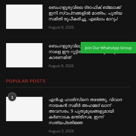
ബെംഗളൂരുവിലെ ട്രാഫിക് ബ്ലോക്ക്
ഇനി സ്വപ്‌നങ്ങളില്‍ മാത്രം; പുതിയ
സമിതി രൂപീകരിച്ചു, എല്ലാം മാറും!
August 8, 2026
ബെംഗളൂരുവിലുള്ളവരുടെ ശ്രദ്ധയ്ക്ക്…
Join Our WhatsApp Group
നാളെ ഈ റൂട്ടില്‍ മെട്രോ മുടങ്ങും;
കാരണമിത്
August 8, 2026
POPULAR POSTS
1
എൻഎ ഹാരിസിനെ തഴ‌‍ഞ്ഞു, വിവാദ
നായകൻ സമീര്‍ അഹമ്മദ് ഖാന്
അവസരം; 9 പുതുമുഖങ്ങളുമായി
കര്‍ണാടക മന്ത്രിസഭ, ഇന്ന്
സത്യപ്രതിജ്ഞ
August 3, 2026