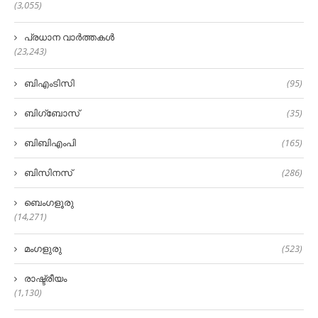
(3,055)
പ്രധാന വാർത്തകൾ
(23,243)
ബിഎംടിസി
(95)
ബിഗ്‌ബോസ്
(35)
ബിബിഎംപി
(165)
ബിസിനസ്
(286)
ബെംഗളൂരു
(14,271)
മംഗളുരു
(523)
രാഷ്ട്രീയം
(1,130)