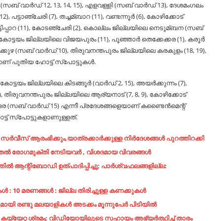
‍ (സബ് വാര്‍ഡ് 12, 13, 14, 15), എളവള്ളി (സബ് വാര്‍ഡ് 13), ദേശമംഗലം
 പട്ടാഞ്ചേരി (7), തച്ചമ്ബാറ (11), വണ്ടന്നൂര്‍ (6), കോഴിക്കോട്
കട്ടിപ്പാറ (11), കോടഞ്ചേരി (2), കൊല്ലം ജില്ലയിലെ നെടുമ്ബന (സബ്
, കോട്ടയം ജില്ലയിലെ വിജയപുരം (11), പൂഞ്ഞാര്‍ തെക്കേക്കര (1), കരൂര്‍
്കുഴ (സബ് വാര്‍ഡ് 10), തിരുവനന്തപുരം ജില്ലയിലെ കരകുളം (18, 19),
് പുതിയ ഹോട്ട് സ്‌പോട്ടുകള്‍.
. കോട്ടയം ജില്ലയിലെ കിടങ്ങൂര്‍ (വാര്‍ഡ് 2, 15), അയര്‍ക്കുന്നം (7),
 (12), തിരുവനന്തപുരം ജില്ലയിലെ ആര്യനാട് (7, 8, 9), കോഴിക്കോട്
ങര (സബ് വാര്‍ഡ് 15) എന്നീ പ്രദേശങ്ങളെയാണ് കണ്ടൈന്‍മെന്റ്
്ട് സ്‌പോട്ടുകളാണുള്ളത്.
ർവീസ് ആരംഭിക്കും,യാത്രക്കാർക്കുള്ള നിർദേശങ്ങൾ പുറത്തിറക്കി
തൽ രോഗമുക്തി നേടിയവർ , വിശദമായ വിവരങ്ങൾ
ൽ ആന്റിബോഡി ഉത്പാദിപ്പിച്ചു; പാർശ്വഫലങ്ങളില്ല:
: 10 മരണങ്ങള്‍ : ജില്ല തിരിച്ചുള്ള കണക്കുകള്‍
മായി രണ്ടു മലയാളികള്‍ അടക്കം മൂന്നുപേര്‍ പിടിയില്‍
െ കയ്യേറ്റ ശ്രമം; വിഡിയോയിലൂടെ സഹായം അഭ്യര്‍ത്ഥിച്ച്‌ താരം