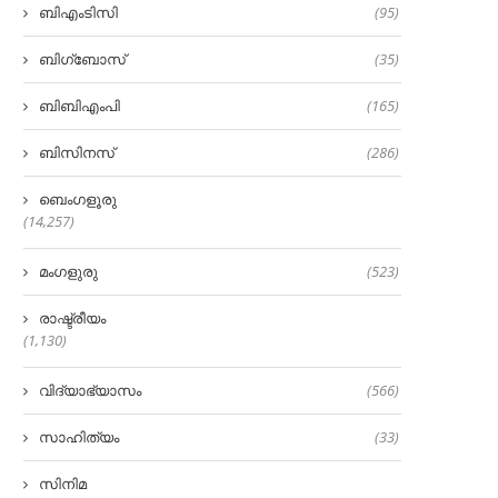
ബിഎംടിസി
(95)
ബിഗ്‌ബോസ്
(35)
ബിബിഎംപി
(165)
ബിസിനസ്
(286)
ബെംഗളൂരു
(14,257)
മംഗളുരു
(523)
രാഷ്ട്രീയം
(1,130)
വിദ്യാഭ്യാസം
(566)
സാഹിത്യം
(33)
സിനിമ