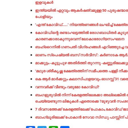
ഇളവുകൾ
ഇന്ത്യയില്‍ ഏറ്റവും ആകര്‍ഷത്വമുള്ള 50 പുരുഷന്മാര
പോളിയും
‘എന്ത് കോവിഡ്…..’ നിയന്ത്രണങ്ങള്‍ ലംഘിച്ച് ക്ഷേത്
കോവിഡിന്റെ രണ്ടാംഘട്ടത്തില്‍ രോഗബാധിതര്‍ കൂടുത
കാരണക്കാരാകുന്നുവെന്ന് ലോകാരോഗ്യസംഘടന
ബഹ്‌റൈനില്‍ ഗണപതി വിഗ്രഹങ്ങള്‍ എറിഞ്ഞുടച്ച വ
ഓണം സ്പെഷ്യൽ ബസ് സർവീസ് : കർണാടക ആർ.ടി.സി
മാക്കൂട്ടം -കൂട്ടുപുഴ അതിർത്തി തുറന്നു -കണ്ണൂരിലേക
‘മഥുര ശ്രീകൃഷ്ണ ക്ഷേത്രത്തിന് സമീപത്തെ പള്ളി നീക്
കെ ആർ മാർക്കറ്റും കലാസിപാളയവും ഓഗസ്റ്റ് 31 വര
വന്നവര്‍ക്ക്​ വീണ്ടും വരുമോ കോവിഡ്​?
ബംഗളുരുവിൽ നിന്ന് കേരളത്തിലേക്കോ അല്ലെങ്കിൽ ത
ചെയ്യേണ്ടുന്ന ലിങ്കുകൾ ഏതൊക്കെ ?മുഴുവൻ സംശയങ
7 ദിവസത്തേക്ക് കേരളത്തിലേക്ക് പോകാം,കോവിഡ്
ബാംഗ്ലൂരിലേക്ക് പോകാൻ സേവാ
സിന്ധു പാസ്സിന് പ്