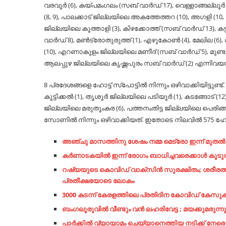
വരവൂര്‍ (6), കയ്പമംഗലം (സബ് വാര്‍ഡ് 17), വെള്ളാങ്ങല്ലൂര്
(8, 9), പാലക്കാട് ജില്ലയിലെ അകത്തേത്തറ (10), അഗളി (10, 12),
ജില്ലയിലെ കൂത്താളി (3), കിഴക്കോത്ത് (സബ് വാര്‍ഡ് 13), 
വാര്‍ഡ് 8), മണ്‍ട്രോതുരുത്ത് (1), എഴുകോണ്‍ (4), മേലില (6)
(10), എറണാകുളം ജില്ലയിലെ മണീദ് (സബ് വാര്‍ഡ് 5), മുണ്ടക
ആലപ്പുഴ ജില്ലയിലെ കൃഷ്ണപുരം സബ് വാര്‍ഡ് (2) എന്നിവയാണ
8 പ്രദേശങ്ങളെ ഹോട്ട് സ്‌പോട്ടില്‍ നിന്നും ഒഴിവാക്കിയിട്ടുണ്ട്
കൂട്ടിക്കല്‍ (1), തൃശൂര്‍ ജില്ലയിലെ പടിയൂര്‍ (1), കടങ്ങോട്
ജില്ലയിലെ മരുതൂംകര (6), പത്തനംതിട്ട ജില്ലയിലെ പെരിങ്
സോണില്‍ നിന്നും ഒഴിവാക്കിയത്. ഇതോടെ നിലവില്‍ 575 ഹോട
അഞ്ചു മാസത്തിനു ശേഷം നമ്മ മെട്രോ ഇന്ന് മുതൽ സ
കർണാടകയിൽ ഇന്ന് രോഗം ബാധിച്ചവരെക്കാൾ കൂടു
റഷ്യയുടെ കൊവിഡ് വാക്‌സിൻ സുരക്ഷിതം; ശരീരത്തി
പ്രതീക്ഷയോടെ ലോകം
3000 കടന്ന് കേരളത്തിലെ പ്രതിദിന കോവിഡ് കേസുകള്‍ 
ബംഗലൂരുവില്‍ വീണ്ടും വന്‍ ലഹരിവേട്ട ; മയക്കുമരുന്നു
പാര്‍ക്കില്‍ വ്യായാമം ചെയ്യാനെത്തിയ നടിക്ക് നേര