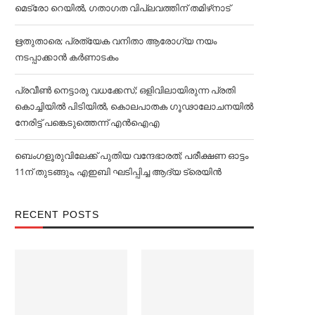
മെട്രോ റെയില്‍, ഗതാഗത വിപ്ലവത്തിന് തമിഴ്‌നാട്
ഋതുതാരെ; പ്രത്യേക വനിതാ ആരോഗ്യ നയം
നടപ്പാക്കാൻ കര്‍ണാടകം
പ്രവീൺ നെട്ടാരു വധക്കേസ്; ഒളിവിലായിരുന്ന പ്രതി
കൊച്ചിയിൽ പിടിയിൽ, കൊലപാതക ഗൂഢാലോചനയിൽ
നേരിട്ട് പങ്കെടുത്തെന്ന് എൻഐഎ
ബെംഗളൂരുവിലേക്ക് പുതിയ വന്ദേഭാരത്; പരീക്ഷണ ഓട്ടം
11ന് തുടങ്ങും, എഇബി ഘടിപ്പിച്ച ആദ്യ ട്രെയിന്‍
RECENT POSTS