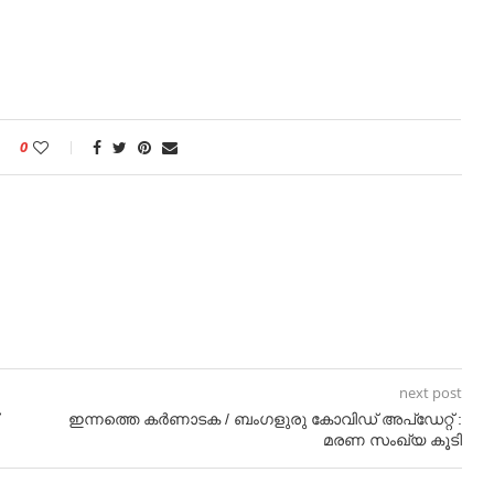
0
next post
ഇന്നത്തെ കർണാടക / ബംഗളുരു കോവിഡ് അപ്ഡേറ്റ് :
മരണ സംഖ്യ കൂടി