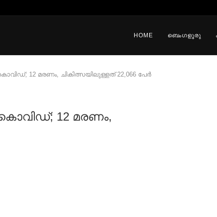
HOME
ബെംഗളൂരു
ക് കൊവിഡ്; 12 മരണം, ചികിത്സയിലുള്ളത് 22,066 പേര്‍
്ക് കൊവിഡ്; 12 മരണം,