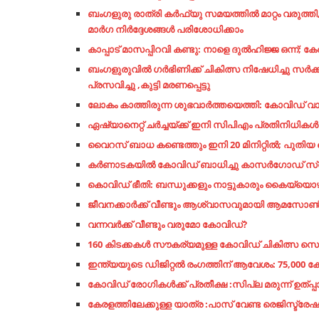
ബംഗളുരു രാത്രി കർഫ്യു സമയത്തിൽ മാറ്റം വരുത്തി, 
മാർഗ നിർദ്ദേശങ്ങൾ പരിശോധിക്കാം
കാപ്പാട് മാസപ്പിറവി കണ്ടു: നാളെ ദുല്‍ഹിജ്ജ ഒന്ന്; 
ബംഗളുരുവിൽ ഗർഭിണിക്ക് ചികിത്സ നിഷേധിച്ചു സർ
പ്രസവിച്ചു ,കുട്ടി മരണപ്പെട്ടു
ലോകം കാത്തിരുന്ന ശുഭവാര്‍ത്തയെത്തി: കോവിഡ് വാക്‌
ഏഷ്യാനെറ്റ് ചര്‍ച്ചയ്ക്ക് ഇനി സിപിഎം പ്രതിനിധ
വൈറസ് ബാധ കണ്ടെത്തും ഇനി 20 മിനിറ്റില്‍; പുതിയ കൊവി
കർണാടകയിൽ കോവിഡ് ബാധിച്ചു കാസർഗോഡ് സ്വദേ
കൊവിഡ് ഭീതി: ബന്ധുക്കളും നാട്ടുകാരും കൈയ്യൊഴിഞ്
ജീവനക്കാര്‍ക്ക് വീണ്ടും ആശ്വാസവുമായി ആമസോണ്‍: 
വന്നവര്‍ക്ക്​ വീണ്ടും വരുമോ കോവിഡ്​?
160 കിടക്കകൾ സൗകര്യമുള്ള കോവിഡ് ചികിത്സ സ
ഇന്ത്യയുടെ ഡിജിറ്റൽ രംഗത്തിന് ആവേശം: 75,000 കോ
കോവിഡ് രോഗികള്‍ക്ക് പ്രതീക്ഷ :സിപ്ല മരുന്ന് ഉത്പ്പ
കേരളത്തിലേക്കുള്ള യാത്ര :പാസ് വേണ്ട രെജിസ്ട്രേ