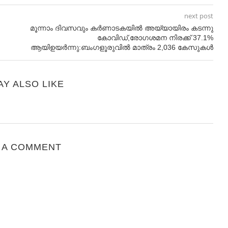
next post
മൂന്നാം ദിവസവും കർണാടകയിൽ അയ്യായിരം കടന്നു
കോവിഡ്,രോഗശമന നിരക്ക് 37.1%
ആയിഉയർന്നു:ബംഗളൂരുവിൽ മാത്രം 2,036 കേസുകൾ
AY ALSO LIKE
 A COMMENT