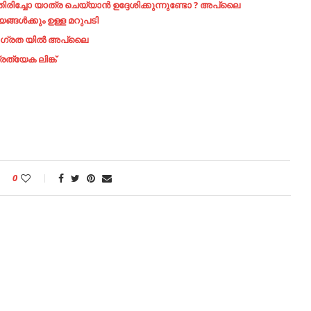
ിരിച്ചോ യാത്ര ചെയ്യാൻ ഉദ്ദേശിക്കുന്നുണ്ടോ ? അപ്ലൈ
്ങൾക്കും ഉള്ള മറുപടി
 ജാഗ്രത യിൽ അപ്ലൈ
രത്യേക ലിങ്ക്
0