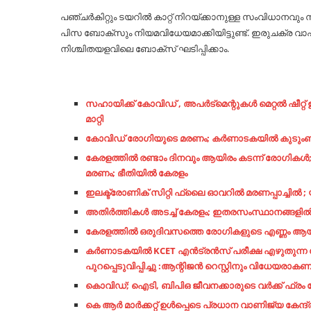
പഞ്ചര്‍കിറ്റും ടയറില്‍ കാറ്റ് നിറയ്ക്കാനുള്ള സംവിധാനവ
പിസ ബോക്സും നിയമവിധേയമാക്കിയിട്ടുണ്ട്. ഇരുചക്ര വാഹനങ്
നിശ്ചിതയളവിലെ ബോക്സ് ഘടിപ്പിക്കാം.
സഹായിക്ക് കോവിഡ് , അപർട്മെന്റുകൾ മെറ്റൽ ഷീറ്റ
മാറ്റി
കോവിഡ് രോഗിയുടെ മരണം; കര്‍ണാടകയില്‍ കുടുംബാ
കേരളത്തിൽ രണ്ടാം ദിനവും ആയിരം കടന്ന് രോഗികള്‍; ഇന്
മരണം; ഭീതിയില്‍ കേരളം
ഇലക്ട്രോണിക് സിറ്റി ഫ്ലൈ ഓവറിൽ മരണപ്പാച്ചിൽ ; യു
അതിർത്തികൾ അടച്ച് കേരളം; ഇതരസംസ്ഥാനങ്ങളിൽനിന
കേരളത്തിൽ ഒരുദിവസത്തെ രോഗികളുടെ എണ്ണം ആയിരം കടന്ന
കർണാടകയിൽ KCET എൻട്രൻസ് പരീക്ഷ എഴുതുന്ന കേ
പുറപ്പെടുവിപ്പിച്ചു :ആന്റിജൻ റെസ്റ്റിനും വിധേയരാകണ
കൊവിഡ്; ഐടി, ബിപിഒ ജീവനക്കാരുടെ വര്‍ക്ക് ഫ്രം ഹ
കെ ആർ മാർക്കറ്റ് ഉൾപ്പെടെ പ്രധാന വാണിജ്യ കേന്ദ്രങ