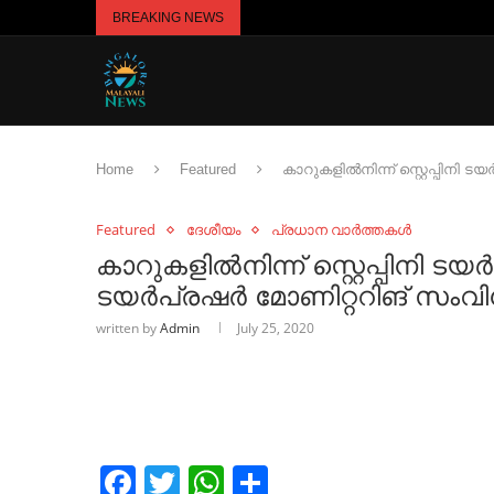
BREAKING NEWS
Home
Featured
കാറുകളില്‍നിന്ന് സ്റ്റെപ്പിനി ട
Featured
ദേശീയം
പ്രധാന വാർത്തകൾ
കാറുകളില്‍നിന്ന് സ്റ്റെപ്പിനി ടയര
ടയര്‍പ്രഷര്‍ മോണിറ്ററിങ് സംവ
written by
Admin
July 25, 2020
Facebook
Twitter
WhatsApp
Share