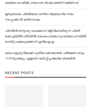
മെട്രോ റെയില്‍, ഗതാഗത വിപ്ലവത്തിന് തമിഴ്‌നാട്
ഋതുതാരെ; പ്രത്യേക വനിതാ ആരോഗ്യ നയം
നടപ്പാക്കാൻ കര്‍ണാടകം
പ്രവീൺ നെട്ടാരു വധക്കേസ്; ഒളിവിലായിരുന്ന പ്രതി
കൊച്ചിയിൽ പിടിയിൽ, കൊലപാതക ഗൂഢാലോചനയിൽ
നേരിട്ട് പങ്കെടുത്തെന്ന് എൻഐഎ
ബെംഗളൂരുവിലേക്ക് പുതിയ വന്ദേഭാരത്; പരീക്ഷണ ഓട്ടം
11ന് തുടങ്ങും, എഇബി ഘടിപ്പിച്ച ആദ്യ ട്രെയിന്‍
RECENT POSTS