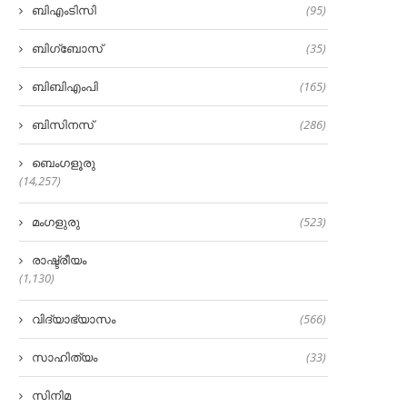
ബിഎംടിസി
(95)
ബിഗ്‌ബോസ്
(35)
ബിബിഎംപി
(165)
ബിസിനസ്
(286)
ബെംഗളൂരു
(14,257)
മംഗളുരു
(523)
രാഷ്ട്രീയം
(1,130)
വിദ്യാഭ്യാസം
(566)
സാഹിത്യം
(33)
സിനിമ