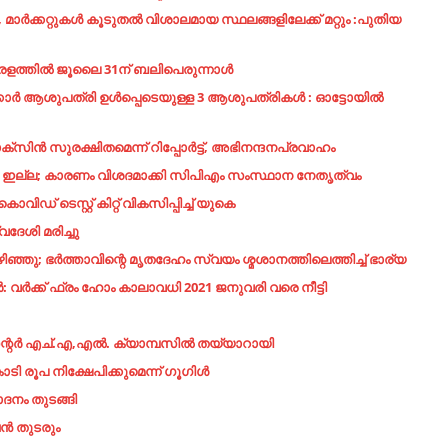
മാർക്കറ്റുകൾ കൂടുതൽ വിശാലമായ സ്ഥലങ്ങളിലേക്ക് മറ്റും :പുതിയ
കേരളത്തില്‍ ജൂലൈ 31ന് ബലിപെരുന്നാള്‍
ക്കാർ ആശുപത്രി ഉൾപ്പെടെയുള്ള 3 ആശുപത്രികൾ : ഓട്ടോയിൽ
സിന്‍ സുരക്ഷിതമെന്ന് റിപ്പോര്‍ട്ട്, അഭിനന്ദനപ്രവാഹം
ികള്‍ ഇല്ല; കാരണം വിശദമാക്കി സിപിഎം സംസ്ഥാന നേതൃത്വം
ഡ് ടെസ്റ്റ് കിറ്റ് വികസിപ്പിച്ച് യുകെ
ശി മരിച്ചു
ഞു; ഭര്‍ത്താവിന്റെ മൃതദേഹം സ്വയം ശ്മശാനത്തിലെത്തിച്ച് ഭാര്യ
വര്‍ക്ക് ഫ്രം ഹോം കാലാവധി 2021 ജനുവരി വരെ നീട്ടി
െന്റർ എച്.എ,എൽ. ക്യാമ്പസിൽ തയ്യാറായി
ടി രൂപ നിക്ഷേപിക്കുമെന്ന് ഗൂഗിൾ
ാദനം തുടങ്ങി
ഷൻ തുടരും