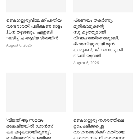
ബെംഗളൂരുവിലേക്ക് പുതിയ
പ്രണയം തകര്‍ന്നു,
വന്ദേഭാരത്; പരീക്ഷണ ഓട്ടം
മുൻകാമുകന്റെ
11ന് തുടങ്ങും, എഇബി
സുഹൃത്തുമായി
ഘടിപ്പിച്ച ആദ്യ ട്രെയിന്‍
വിവാഹത്തിനൊരുങ്ങി,
ഭീഷണിയുമായി മുൻ
August 6, 2026
കാമുകൻ, ജീവനൊടുക്കി
ടെക്കി യുവതി
August 6, 2026
‘വിജയ് ആ സമയം
ബെംഗളൂരു നഗരത്തിലെ
മലേഷ്യയില്‍ ഡാൻസ്
ഉപേക്ഷിക്കപ്പെട്ട
കളിക്കുകയായിരുന്നു’,
വാഹനങ്ങള്‍ക്ക് എതിരായ
മുഖ്യമന്ത്രിക്കെതിരെ
കടുത്ത നടപടി തുടരുന്നു;