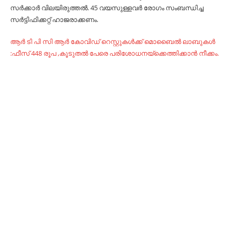
സര്‍ക്കാര്‍ വിലയിരുത്തല്‍. 45 വയസുള്ളവര്‍ രോഗം സംബന്ധിച്ച
സര്‍ട്ടിഫിക്കറ്റ്‌ ഹാജരാക്കണം.
ആർ ടി പി സി ആർ കോവിഡ് റെസ്റ്റുകൾക്ക് മൊബൈൽ ലാബുകൾ
:ഫീസ് 448 രൂപ ,കൂടുതൽ പേരെ പരിശോധനയ്‌ക്കെത്തിക്കാൻ നീക്കം.