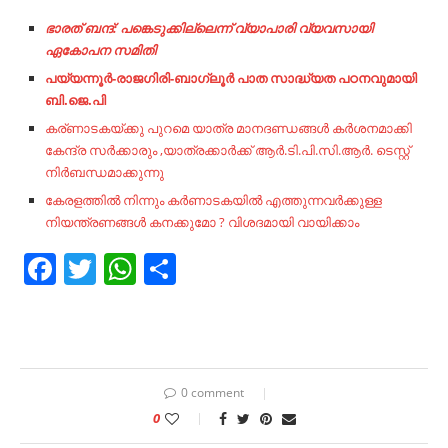
ഭാരത് ബന്ദ്: പങ്കെടുക്കില്ലെന്ന് വ്യാപാരി വ്യവസായി
ഏകോപന സമിതി
പയ്യന്നൂര്‍-രാജഗിരി-ബാഗ്ലൂര്‍ പാത സാദ്ധ്യത പഠനവുമായി
ബി.ജെ.പി
കര്ണാടകയ്ക്കു പുറമെ യാത്ര മാനദണ്ഡങ്ങൾ കർശനമാക്കി
കേന്ദ്ര സർക്കാരും ,യാത്രക്കാര്‍ക്ക് ആര്‍.ടി.പി.സി.ആര്‍. ടെസ്റ്റ്
നിർബന്ധമാക്കുന്നു
കേരളത്തിൽ നിന്നും കർണാടകയിൽ എത്തുന്നവർക്കുള്ള
നിയന്ത്രണങ്ങൾ കനക്കുമോ ? വിശദമായി വായിക്കാം
Facebook
Twitter
WhatsApp
Share
0 comment
0