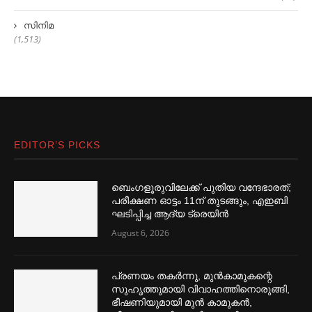
സിനിമ
(1,513)
EDITOR’S PICKS
ബെംഗളൂരുവിലേക്ക് പുതിയ വന്ദേഭാരത്;
പരീക്ഷണ ഓട്ടം 11ന് തുടങ്ങും, എഇബി
ഘടിപ്പിച്ച ആദ്യ ട്രെയിന്‍
August 6, 2026
പ്രണയം തകര്‍ന്നു, മുൻകാമുകന്റെ
സുഹൃത്തുമായി വിവാഹത്തിനൊരുങ്ങി,
ഭീഷണിയുമായി മുൻ കാമുകൻ,