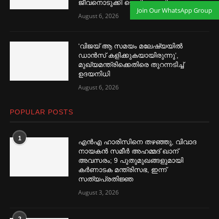
ജീവനൊടുക്കി ടെക്കി യുവതി
Join Our WhatsApp Group
August 6, 2026
‘വിജയ് ആ സമയം മലേഷ്യയില്‍
ഡാൻസ് കളിക്കുകയായിരുന്നു’,
മുഖ്യമന്ത്രിക്കെതിരെ തുറന്നടിച്ച്‌
ഉദയനിധി
August 6, 2026
POPULAR POSTS
1
എൻഎ ഹാരിസിനെ തഴ‌‍ഞ്ഞു, വിവാദ
നായകൻ സമീര്‍ അഹമ്മദ് ഖാന്
അവസരം; 9 പുതുമുഖങ്ങളുമായി
കര്‍ണാടക മന്ത്രിസഭ, ഇന്ന്
സത്യപ്രതിജ്ഞ
August 3, 2026
2