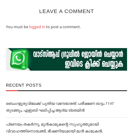
LEAVE A COMMENT
You must be
logged in
to post a comment.
RECENT POSTS
ബെംഗളൂരുവിലേക്ക് പുതിയ വന്ദേഭാരത്; പരീക്ഷണ ഓട്ടം 11ന്
തുടങ്ങും, എഇബി ഘടിപ്പിച്ച ആദ്യ ട്രെയിന്‍
പ്രണയം തകര്‍ന്നു, മുൻകാമുകന്റെ സുഹൃത്തുമായി
വിവാഹത്തിനൊരുങ്ങി, ഭീഷണിയുമായി മുൻ കാമുകൻ,