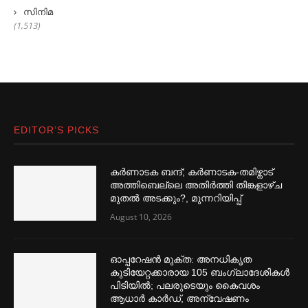
സിനിമ
(1,513)
EDITOR’S PICKS
കര്‍ണാടക ബന്ദ്; കര്‍ണാടക-തമിഴ്നാട്
അത്തിബെല്ലെ അതിര്‍ത്തി തിങ്കളാഴ്ച
മുതല്‍ അടക്കും?, മുന്നറിയിപ്പ്
August 10, 2026
ഓപ്പറേഷൻ മുക്ത: അനധികൃത
കുടിയേറ്റക്കാരായ 105 ബംഗ്ലാദേശികള്‍
പിടിയില്‍; പലരുടെയും കൈവശം
ആധാര്‍ കാര്‍ഡ്, അന്വേഷണം