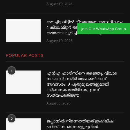
August 10, 2026
അടച്ചിട്ട വീട്ടില്‍ വീട്ടമ്മയുടെ അസ്ഥികൂടം;
4 കിലോമീറ്റര്‍ അകലെയായിരുന്ന മകളും
Join Our WhatsApp Group
അമ്മയെ കുറിച്ച്‌ അന്വേഷിച്ചില്ല
August 10, 2026
POPULAR POSTS
1
എൻഎ ഹാരിസിനെ തഴ‌‍ഞ്ഞു, വിവാദ
നായകൻ സമീര്‍ അഹമ്മദ് ഖാന്
അവസരം; 9 പുതുമുഖങ്ങളുമായി
കര്‍ണാടക മന്ത്രിസഭ, ഇന്ന്
സത്യപ്രതിജ്ഞ
August 3, 2026
2
ജപ്പാനില്‍ നിന്നെത്തിയത് ഇംഗ്ലീഷ്
പഠിക്കാൻ; ബെംഗളൂരുവില്‍