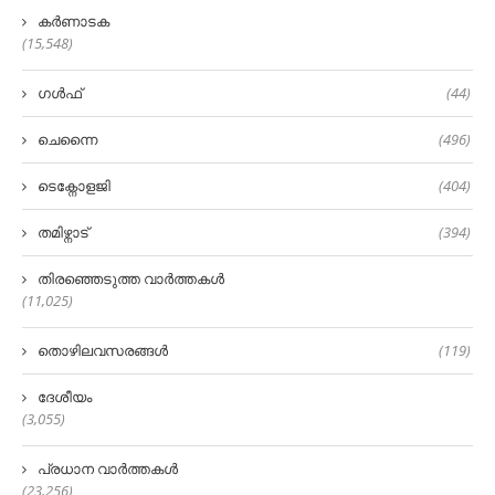
കർണാടക
(15,548)
ഗൾഫ്
(44)
ചെന്നൈ
(496)
ടെക്നോളജി
(404)
തമിഴ്നാട്
(394)
തിരഞ്ഞെടുത്ത വാർത്തകൾ
(11,025)
തൊഴിലവസരങ്ങൾ
(119)
ദേശീയം
(3,055)
പ്രധാന വാർത്തകൾ
(23,256)