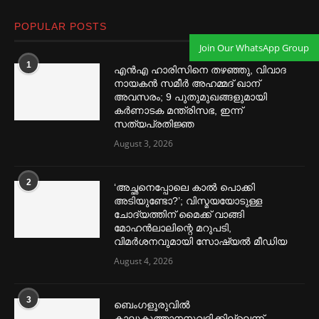
POPULAR POSTS
Join Our WhatsApp Group
1
എൻഎ ഹാരിസിനെ തഴ‌‍ഞ്ഞു, വിവാദ
നായകൻ സമീര്‍ അഹമ്മദ് ഖാന്
അവസരം; 9 പുതുമുഖങ്ങളുമായി
കര്‍ണാടക മന്ത്രിസഭ, ഇന്ന്
സത്യപ്രതിജ്ഞ
August 3, 2026
2
‘അച്ഛനെപ്പോലെ കാല്‍ പൊക്കി
അടിയുണ്ടോ?’; വിസ്മയയോടുള്ള
ചോദ്യത്തിന് മൈക്ക് വാങ്ങി
മോഹൻലാലിന്റെ മറുപടി,
വിമര്‍ശനവുമായി സോഷ്യല്‍ മീഡിയ
August 4, 2026
3
ബെംഗളൂരുവില്‍
കാലുകുത്താനനുവദിക്കില്ലെന്ന്