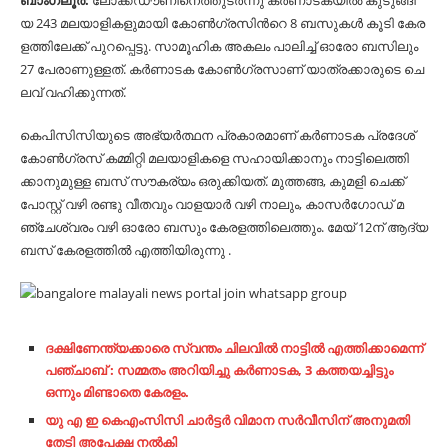
ബാംഗ്ലൂർ:
ലോ​ക്ക്ഡൗ​ണി​നെ​ത്തു​ട​ർ​ന്നു ക​ർ​ണാ​ട​ക​യി​ൽ കു​ടു​ങ്ങി​
യ 243 മ​ല​യാ​ളി​ക​ളു​മാ​യി കോ​ൺ​ഗ്ര​സി​ന്‍റെ 8 ബ​സു​ക​ൾ കൂ​ടി കേ​ര​
ള​ത്തി​ലേ​ക്ക് പു​റ​പ്പെ​ട്ടു. സാ​മൂ​ഹി​ക അ​ക​ലം പാ​ലി​ച്ച് ഓ​രോ ബ​സി​ലും
27 പേ​രാ​ണു​ള്ള​ത്. ക​ർ​ണാ​ട​ക കോ​ൺ​ഗ്ര​സാ​ണ് യാ​ത്ര​ക്കാ​രു​ടെ ചെ​
ല​വ് വ​ഹി​ക്കു​ന്ന​ത്.
കെ​പി​സി​സി​യു​ടെ അ​ഭ്യ​ർ​ത്ഥ​ന പ്ര​കാ​ര​മാ​ണ് ക​ർ​ണാ​ട​ക പ്ര​ദേ​ശ്
കോ​ൺ​ഗ്ര​സ് ക​മ്മി​റ്റി​ മ​ല​യാ​ളി​ക​ളെ സ​ഹാ​യി​ക്കാ​നും നാ​ട്ടി​ലെ​ത്തി​
ക്കാ​നു​മു​ള്ള ബ​സ്‌ സൗ​ക​ര്യം ഒ​രു​ക്കി​യ​ത്. മു​ത്ത​ങ്ങ, കു​മ​ളി ചെ​ക്ക്
പോ​സ്റ്റ് വ​ഴി ര​ണ്ടു വീ​ത​വും വാ​ള​യാ​ര്‍ വ​ഴി നാ​ലും, കാ​സ​ര്‍​ഗോ​ഡ് മ​
ഞ്ചേ​ശ്വ​രം വ​ഴി ഓ​രോ ബ​സും കേ​ര​ള​ത്തി​ലെ​ത്തും. മേ​യ് 12ന് ​ആ​ദ്യ
ബ​സ് കേ​ര​ള​ത്തി​ൽ എ​ത്തി​യി​രു​ന്നു .
ദക്ഷിണേന്ത്യക്കാരെ സ്വന്തം ചിലവിൽ നാട്ടിൽ എത്തിക്കാമെന്ന്
പഞ്ചാബ് : സമ്മതം അറിയിച്ചു കർണാടക, 3 കത്തയച്ചിട്ടും
ഒന്നും മിണ്ടാതെ കേരളം.
യു എ ഇ കെഎംസിസി ചാര്‍ട്ടര്‍ വിമാന സര്‍വീസിന് അനുമതി
തേടി അപേക്ഷ നല്‍കി