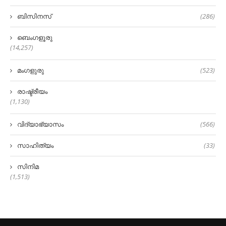
ബിസിനസ്
(286)
ബെംഗളൂരു
(14,257)
മംഗളുരു
(523)
രാഷ്ട്രീയം
(1,130)
വിദ്യാഭ്യാസം
(566)
സാഹിത്യം
(33)
സിനിമ
(1,513)