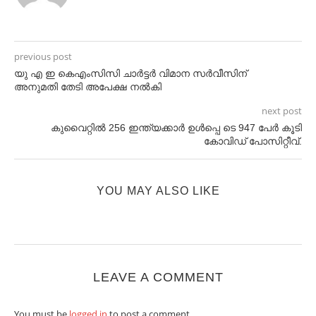
previous post
യു എ ഇ കെഎംസിസി ചാര്‍ട്ടര്‍ വിമാന സര്‍വീസിന്
അനുമതി തേടി അപേക്ഷ നല്‍കി
next post
കുവൈറ്റിൽ 256 ഇന്ത്യക്കാർ ഉൾപ്പെ ടെ 947 പേർ കൂടി
കോവിഡ് പോസിറ്റീവ്.
YOU MAY ALSO LIKE
LEAVE A COMMENT
You must be
logged in
to post a comment.