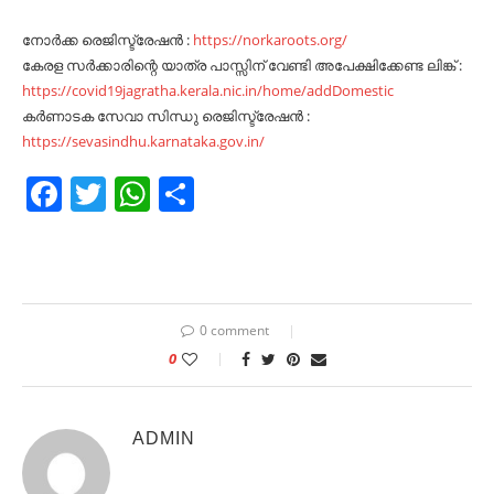
നോർക്ക രെജിസ്ട്രേഷൻ :
https://norkaroots.org/
കേരള സർക്കാരിന്റെ യാത്ര പാസ്സിന് വേണ്ടി അപേക്ഷിക്കേണ്ട ലിങ്ക് :
https://covid19jagratha.kerala.nic.in/home/addDomestic
കർണാടക സേവാ സിന്ധു രെജിസ്ട്രേഷൻ :
https://sevasindhu.karnataka.gov.in/
Facebook
Twitter
WhatsApp
Share
0 comment
0
ADMIN