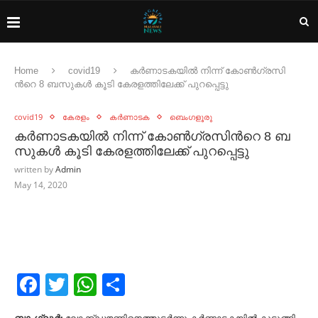
Home
covid19
ക​ർ​ണാ​ട​ക​യി​ൽ നി​ന്ന് കോ​ൺ​ഗ്ര​സി​
ന്‍റെ 8 ബ​സു​ക​ൾ കൂ​ടി കേ​ര​ള​ത്തി​ലേ​ക്ക് പു​റ​പ്പെ​ട്ടു
covid19
കേരളം
കർണാടക
ബെംഗളൂരു
ക​ർ​ണാ​ട​ക​യി​ൽ നി​ന്ന് കോ​ൺ​ഗ്ര​സി​ന്‍റെ 8 ബ​
സു​ക​ൾ കൂ​ടി കേ​ര​ള​ത്തി​ലേ​ക്ക് പു​റ​പ്പെ​ട്ടു
written by
Admin
May 14, 2020
Facebook
Twitter
WhatsApp
Share