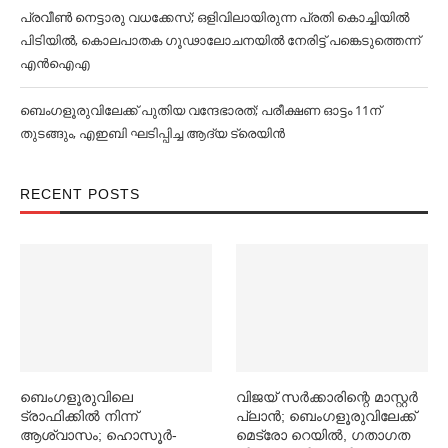
പ്രവീൺ നെട്ടാരു വധക്കേസ്; ഒളിവിലായിരുന്ന പ്രതി കൊച്ചിയിൽ
പിടിയിൽ, കൊലപാതക ഗൂഢാലോചനയിൽ നേരിട്ട് പങ്കെടുത്തെന്ന്
എൻഐഎ
ബെംഗളൂരുവിലേക്ക് പുതിയ വന്ദേഭാരത്; പരീക്ഷണ ഓട്ടം 11ന്
തുടങ്ങും, എഇബി ഘടിപ്പിച്ച ആദ്യ ട്രെയിന്‍
RECENT POSTS
ബെംഗളൂരുവിലെ
വിജയ് സര്‍ക്കാരിന്റെ മാസ്റ്റര്‍
ട്രാഫിക്കില്‍ നിന്ന്
പ്ലാന്‍; ബെംഗളൂരുവിലേക്ക്
ആശ്വാസം; ഹൊസൂര്‍-
മെട്രോ റെയില്‍, ഗതാഗത