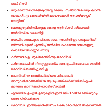
ആർ ടി സി
സുശാന്ത് സിംഗ് രജ്പുതിന്റെ മരണം ; സല്‍മാന്‍ ഖാനും കരണ്‍
ജോഹറിനും കോടതിയില്‍ ഹാജരാകാന്‍ ആവശ്യപ്പെട്ട്
നോട്ടീസ്
ബംഗളൂരുവില്‍ നിന്നുള്ള കേരള ആര്‍.ടി.സി സ്പെഷല്‍
സര്‍വിസ് 26 വരെ നീട്ടി
സായി ബാബയുടെ പ്രസാദമെന്ന പേരില്‍ ഇടപാടുകാര്‍ക്ക്
ബ്രൗണ്‍ഷുഗര്‍ എത്തിച്ച്‌ നല്‍കിയ 25കാരനെ ബെം​ഗളുരു
പൊലീസ് അറസ്റ്റ് ചെയ്തു
ക​ര്‍​ണാ​ട​ക ഉ​പ​മു​ഖ്യ​മ​ന്ത്രി​ക്കും കോ​വി​ഡ്
കർണാടകയിൽ നിന്നുള്ള രാജ്യ സഭ എം പി അശോക ഗസ്‌തി
കോവിഡ് ബാധിച്ചു മരിച്ചു
കോവിഡ് -19 രോഗികൾക്ക് 50% കിടക്കകൾ
അനുവദിക്കാത്തതിന് 36 ആശുപത്രികൾക്ക് ബിബിഎംപി
കാരണം കാണിക്കൽ നോട്ടീസ് നൽകി
എസ്ബിഐ എടിഎമ്മുകളില്‍ ഇനി ഒടിപി വഴി 24 മണിക്കൂറും
പണം പിന്‍വലിക്കാം
കോവിഡ് : ഇന്ത്യയില്‍ ദിവസം ലക്ഷം രോ​ഗികള്‍ അകലെയല്ല