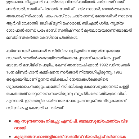
ഋതംബര, വിഷ്ണുഹരി ഡാല്‍മിയ, വിനയ് കത്യാര്‍, ചമ്ബത്ത് റായ്
ബന്‍സല്‍, സതീഷ് പ്രഥാന്‍, സതീഷ് ചന്ദ്ര സാഗര്‍, ബാല്‍താക്കറെ,
അശോക് സിംഗാള്‍, പരംഹംസ് റാം ചന്ദ്ര ദാസ്, മോറേശ്വര്‍ സാവെ,
ആര്‍.വി വേദാന്തി, ജഗ്ദീഷ് മുനി മഹാരാജ്, ബി.എല്‍ ശര്‍മ, നൃത്യ
ഗോപാല്‍ ദാസ്, ധരം ദാസ്, സതീഷ് നഗര്‍ മുതലായവരാണ് ബാബരി
മസ്ജിദ് തകര്‍ത്ത കേസിലെ പ്രതികള്‍.
കര്‍സേവകര്‍ ബാബരി മസ്ജിദ് പൊളിച്ചതിനെ തുടര്‍ന്നുണ്ടായ
സംഘര്‍ഷത്തില്‍ രണ്ടായിരത്തിലേറെപ്പേരാണ്​ കൊല്ലപ്പെട്ടത്​.
ബാബരി മസ്ജിദ് പൊളിച്ച കേസ്​ അന്വേഷിക്കാന്‍ 1992 ഡിസംബര്‍
16ന് ലിബര്‍ഹാന്‍ കമ്മിഷനെ സര്‍ക്കാര്‍ നിയോഗിച്ചിരുന്നു. 1993
ഒക്ടോബറിലാണ് ഉന്നത ബി.ജെ.പി നേതാക്കള്‍ക്കെതിരെ
ഗൂഢാലോചനക്കുറ്റം ചുമത്തി സി.ബി.ഐ കേസെടുക്കുന്നത്. പള്ളി
തകര്‍ത്തത്​ തെറ്റ​ാെണന്നായിരുന്നു സുപ്രീം കോടതിയുടെ വിധി.
എന്നാല്‍, ഈ തെറ്റ്​ ചെയ്​തവരെ പോലും വെറു​െ​ത വിടുകയാണ്​
സി.ബി.ഐ കോടതി ചെയ്​തത്​.
ആ ​സു​ന്ദ​ര​നാ​ദം നി​ല​ച്ചു; എ​സ്.​പി. ബാ​ല​സു​ബ്ര​ഹ്മ​ണ്യം വി​ട​
വാ​ങ്ങി
കൂടുതൽ സ്ഥലങ്ങളിലേക്ക് സർവീസ് വ്യാപിപ്പിച് കർണാടക