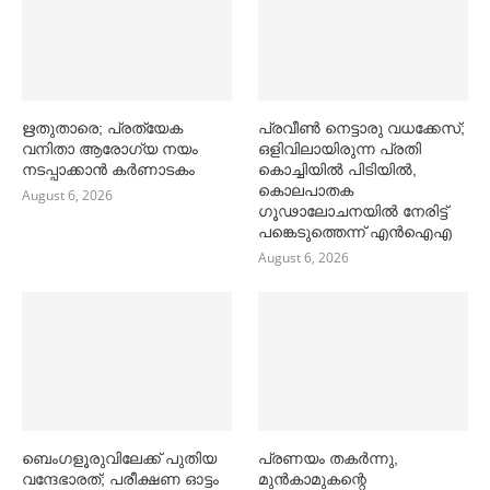
ഋതുതാരെ; പ്രത്യേക
പ്രവീൺ നെട്ടാരു വധക്കേസ്;
വനിതാ ആരോഗ്യ നയം
ഒളിവിലായിരുന്ന പ്രതി
നടപ്പാക്കാൻ കര്‍ണാടകം
കൊച്ചിയിൽ പിടിയിൽ,
കൊലപാതക
August 6, 2026
ഗൂഢാലോചനയിൽ നേരിട്ട്
പങ്കെടുത്തെന്ന് എൻഐഎ
August 6, 2026
ബെംഗളൂരുവിലേക്ക് പുതിയ
പ്രണയം തകര്‍ന്നു,
വന്ദേഭാരത്; പരീക്ഷണ ഓട്ടം
മുൻകാമുകന്റെ