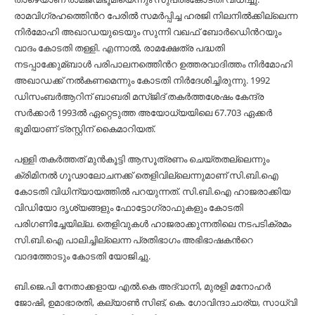
രാമവിഗ്രഹത്തിെന്‍റ പേരില്‍ സമര്‍പ്പിച്ച ഹരജി നിലനില്‍ക്കില്ലെന്ന
നിര്‍മോഹി അഖാഡയുടെയും സുന്നി വഖഫ് ബോര്‍ഡിെന്‍റയും
വാദം കോടതി തള്ളി. എന്നാല്‍, രാമക്ഷേത്ര പദ്ധതി
നടപ്പാക്കുേമ്ബാള്‍ പരിപാലനത്തിെന്‍റ ഉത്തരവാദിത്തം നിര്‍മോഹി
അഖാഡക്ക് നല്‍കണമെന്നും കോടതി നിര്‍ദേശിച്ചിരുന്നു. 1992
ഡിസംബര്‍ആറിന് ബാബരി മസ്ജിദ് തകര്‍ത്തശേഷം കേന്ദ്ര
സര്‍ക്കാര്‍ 1993ല്‍ ഏറ്റെടുത്ത അയോധ്യയിലെ 67.703 ഏക്കര്‍
ഭൂമിയാണ്​ ട്രസ്റ്റിന് കൈമാറിയത്​.
പള്ളി തകര്‍ത്തത് മുന്‍കൂട്ടി ആസൂത്രണം ചെയ്തതല്ലെന്നും
ക്രിമിനല്‍ ഗൂഢാലോചനക്ക് തെളിവില്ലെന്നുമാണ്​ സി.ബി.ഐ
കോടതി വിധിന്യായത്തില്‍ പറയുന്നത്​. സി.ബി.ഐ ഹാജരാക്കിയ
വിഡിയോ ദൃശ്യങ്ങളും ഫോട്ടോഗ്രാഫുകളും കോടതി
പരിഗണിച്ചേയില്ല. തെളിവുകള്‍ ഹാജരാക്കുന്നതിലെ നടപടിക്രമം
സി.ബി.ഐ പാലിച്ചില്ലെന്ന പ്രതിഭാഗം അഭിഭാഷകന്‍റെ
വാദത്തോടും കോടതി യോജിച്ചു.
ബി.ജെ.പി നേതാക്കളായ എല്‍.കെ അദ്വാനി, മുരളി മനോഹര്‍
ജോഷി, ഉമാഭാരതി, കല്യാണ്‍ സിങ്, കെ. ഗോവിന്ദാചാര്യ, സാധ്വി