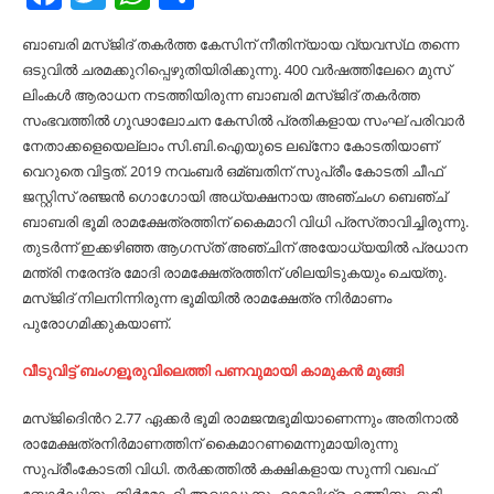
ബാബരി മസ്​ജിദ്​ തകര്‍ത്ത കേസിന്​ നീതിന്യായ വ്യവസ്​ഥ തന്നെ
ഒടുവില്‍ ചരമക്കുറിപ്പെഴുതിയിരിക്കുന്നു. 400 വര്‍ഷത്തിലേറെ മുസ്​
ലിംകള്‍ ആരാധന നടത്തിയിരുന്ന ബാബരി മസ്ജിദ്​ തകര്‍ത്ത
സംഭവത്തില്‍ ഗൂഢാലോചന കേസില്‍ പ്രതികളായ സംഘ്​ പരിവാര്‍
നേതാക്കളെയെല്ലാം സി.ബി.ഐയുടെ ലഖ്​നോ കോടതിയാണ്​
വെറുതെ വിട്ടത്​. 2019 നവംബര്‍ ഒമ്ബതിന്​ സുപ്രീം കോടതി ചീഫ്
ജസ്റ്റിസ് രഞ്ജന്‍ ഗൊഗോയി അധ്യക്ഷനായ അഞ്ചംഗ ബെഞ്ച്
ബാബരി ഭൂമി രാമക്ഷേത്രത്തിന് കൈമാറി വിധി പ്രസ്​താവിച്ചിരുന്നു.
തുടര്‍ന്ന്​ ഇക്കഴിഞ്ഞ ആഗസ്​ത്​ അഞ്ചിന്​​ അ​യോ​ധ്യ​യി​ല്‍ പ്ര​ധാ​ന​
മ​ന്ത്രി ന​രേ​ന്ദ്ര മോദി രാ​മ​ക്ഷേ​ത്ര​ത്തി​ന്​ ശിലയിടുകയും ചെയ്​തു.
മസ്​ജിദ്​ നിലനിന്നിരുന്ന ഭൂമിയില്‍ രാമ​ക്ഷേത്ര നിര്‍മാണം
പുരോഗമിക്കുകയാണ്​.
വീടുവിട്ട് ബംഗളൂരുവിലെത്തി പണവുമായി കാമുകന്‍ മുങ്ങി
മസ്ജിദിെന്‍റ 2.77 ഏക്കര്‍ ഭൂമി രാമജന്മഭൂമിയാണെന്നും അതിനാല്‍
രാമേക്ഷത്രനിര്‍മാണത്തിന് കൈമാറണമെന്നുമായിരുന്നു
സുപ്രീംകോടതി വിധി. തര്‍ക്കത്തില്‍ കക്ഷികളായ സുന്നി വഖഫ്