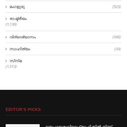
മംഗളുരു
(523)
രാഷ്ട്രീയം
(1,130)
വിദ്യാഭ്യാസം
(566)
സാഹിത്യം
(33)
സിനിമ
(1,513)
EDITOR’S PICKS
ബെംഗളൂരുവിലെ ട്രാഫിക്കില്‍ നിന്ന്