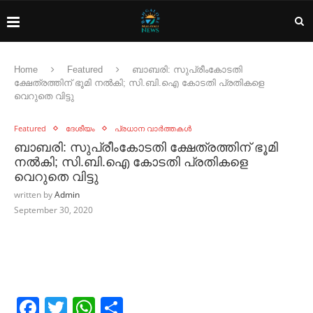
Home
Featured
ബാബരി: സുപ്രീംകോടതി
ക്ഷേത്രത്തിന്​ ഭൂമി നല്‍കി; സി.ബി.ഐ കോടതി പ്രതികളെ
വെറുതെ വിട്ടു
Featured
ദേശീയം
പ്രധാന വാർത്തകൾ
ബാബരി: സുപ്രീംകോടതി ക്ഷേത്രത്തിന്​ ഭൂമി
നല്‍കി; സി.ബി.ഐ കോടതി പ്രതികളെ
വെറുതെ വിട്ടു
written by
Admin
September 30, 2020
Facebook
Twitter
WhatsApp
Share