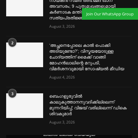
നായകൻ സമീര്‍ അഹമ്മദ് ഖാന്
അവസരം; 9 പുതുമുഖങ്ങളുമായി
കര്‍ണാടക മന്ത്രിസഭ, ഇന്ന്
Join Our WhatsApp Group
സത്യപ്രതിജ്ഞ
August 3, 2026
2
‘അച്ഛനെപ്പോലെ കാല്‍ പൊക്കി
അടിയുണ്ടോ?’; വിസ്മയയോടുള്ള
ചോദ്യത്തിന് മൈക്ക് വാങ്ങി
മോഹൻലാലിന്റെ മറുപടി,
വിമര്‍ശനവുമായി സോഷ്യല്‍ മീഡിയ
August 4, 2026
3
ബെംഗളൂരുവില്‍
കാലുകുത്താനനുവദിക്കില്ലെന്ന്
മുന്നറിയിപ്പ്; വിജയ് വരില്ലെന്ന് ഡികെ
ശിവകുമാര്‍
August 3, 2026
മെന്‍സ്ട്രല്‍ കപ്പുകള്‍ ഏറ്റവും വില കുറവിൽ ലഭിക്കാൻ ഈ
ലിങ്കിൽ ക്ലിക്ക് ചെയ്യുക