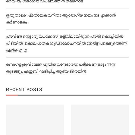
റെയില്‍, ഗതാഗത വിപ്ലവത്തിന് തമിഴ്‌നാട്
ഋതുതാരെ; പ്രത്യേക വനിതാ ആരോഗ്യ നയം നടപ്പാക്കാൻ
കര്‍ണാടകം
പ്രവീൺ നെട്ടാരു വധക്കേസ്; ഒളിവിലായിരുന്ന പ്രതി കൊച്ചിയിൽ
പിടിയിൽ, കൊലപാതക ഗൂഢാലോചനയിൽ നേരിട്ട് പങ്കെടുത്തെന്ന്
എൻഐഎ
ബെംഗളൂരുവിലേക്ക് പുതിയ വന്ദേഭാരത്; പരീക്ഷണ ഓട്ടം 11ന്
തുടങ്ങും, എഇബി ഘടിപ്പിച്ച ആദ്യ ട്രെയിന്‍
RECENT POSTS