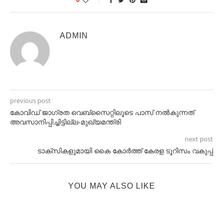
ADMIN
previous post
കോവിഡ് ജാഗ്രത വെബ്‌സൈറ്റിലൂടെ പാസ് നൽകുന്നത്
അവസാനിപ്പിച്ചിട്ടില്ല-മുഖ്യമന്ത്രി
next post
ടാക്സികളുമായി കൈ കോർത്ത് കേരള ടൂറിസം വകുപ്പ്
YOU MAY ALSO LIKE