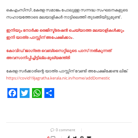
കെഎംസിസി ,കേരള സമാജം പോലുള്ള സന്നദ്ധ സംഘടനകളുടെ
സഹായത്തോടെ മലയാളികൾ നാട്ടിലെത്തി തുടങ്ങിയിട്ടുമുണ്ട് .
ഇനിയും നോർക്ക രെജിസ്ട്രേഷൻ ചെയ്യാത്ത മലയാളികൾക്കും
ഇനി യാത്ര പാസ്സിന് അപേക്ഷിക്കാം
.
കോവിഡ് ജാഗ്രത വെബ്‌സൈറ്റിലൂടെ പാസ് നൽകുന്നത്
അവസാനിപ്പിച്ചിട്ടില്ല-മുഖ്യമന്ത്രി
കേരള സർക്കാരിന്റെ യാത്ര പാസ്സിന് വേണ്ടി അപേക്ഷിക്കേണ്ട ലിങ്ക്
https://covid19jagratha.kerala.nic.in/home/addDomestic
Facebook
Twitter
WhatsApp
Share
0 comment
0