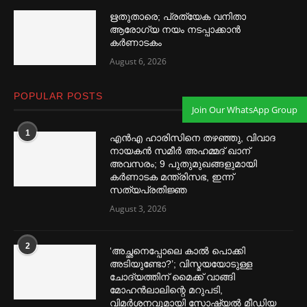
ഋതുതാരെ; പ്രത്യേക വനിതാ
ആരോഗ്യ നയം നടപ്പാക്കാൻ
കര്‍ണാടകം
August 6, 2026
POPULAR POSTS
Join Our WhatsApp Group
1
എൻഎ ഹാരിസിനെ തഴ‌‍ഞ്ഞു, വിവാദ
നായകൻ സമീര്‍ അഹമ്മദ് ഖാന്
അവസരം; 9 പുതുമുഖങ്ങളുമായി
കര്‍ണാടക മന്ത്രിസഭ, ഇന്ന്
സത്യപ്രതിജ്ഞ
August 3, 2026
2
‘അച്ഛനെപ്പോലെ കാല്‍ പൊക്കി
അടിയുണ്ടോ?’; വിസ്മയയോടുള്ള
ചോദ്യത്തിന് മൈക്ക് വാങ്ങി
മോഹൻലാലിന്റെ മറുപടി,
വിമര്‍ശനവുമായി സോഷ്യല്‍ മീഡിയ