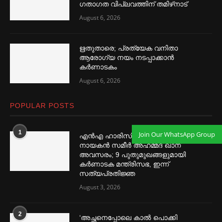
ഗതാഗത വിപ്ലവത്തിന് തമിഴ്‌നാട്
August 6, 2026
ഋതുതാരെ; പ്രത്യേക വനിതാ
ആരോഗ്യ നയം നടപ്പാക്കാൻ
കര്‍ണാടകം
August 6, 2026
POPULAR POSTS
1
Join Our WhatsApp Group
എൻഎ ഹാരിസിനെ തഴ‌‍ഞ്ഞു, വിവാദ
നായകൻ സമീര്‍ അഹമ്മദ് ഖാന്
അവസരം; 9 പുതുമുഖങ്ങളുമായി
കര്‍ണാടക മന്ത്രിസഭ, ഇന്ന്
സത്യപ്രതിജ്ഞ
August 3, 2026
2
‘അച്ഛനെപ്പോലെ കാല്‍ പൊക്കി