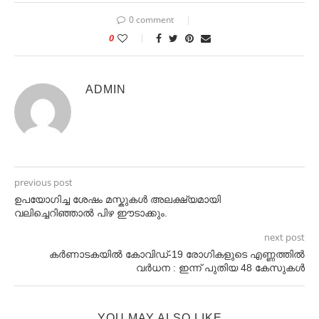
0 comment
0
ADMIN
previous post
ഉപയോഗിച്ച ശേഷം മസ്കുകൾ അലക്ഷ്യമായി
വലിച്ചെറിഞ്ഞാൽ പിഴ ഈടാക്കും.
next post
കർണാടകയിൽ കോവിഡ്-19 രോഗികളുടെ എണ്ണത്തിൽ
വർധന : ഇന്ന് പുതിയ 48 കേസുകൾ
YOU MAY ALSO LIKE