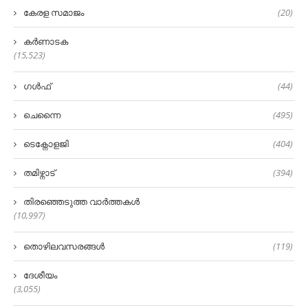
കേരള സമാജം
(20)
കർണാടക
(15,523)
ഗൾഫ്
(44)
ചെന്നൈ
(495)
ടെക്നോളജി
(404)
തമിഴ്നാട്
(394)
തിരഞ്ഞെടുത്ത വാർത്തകൾ
(10,997)
തൊഴിലവസരങ്ങൾ
(119)
ദേശീയം
(3,055)