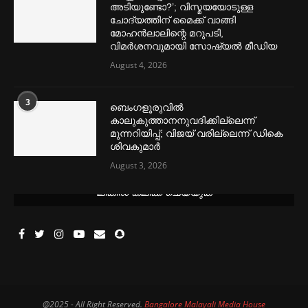
അടിയുണ്ടോ?’; വിസ്മയയോടുള്ള
ചോദ്യത്തിന് മൈക്ക് വാങ്ങി
മോഹൻലാലിന്റെ മറുപടി,
വിമര്‍ശനവുമായി സോഷ്യല്‍ മീഡിയ
August 4, 2026
3
ബെംഗളൂരുവില്‍
കാലുകുത്താനനുവദിക്കില്ലെന്ന്
മുന്നറിയിപ്പ്; വിജയ് വരില്ലെന്ന് ഡികെ
ശിവകുമാര്‍
August 3, 2026
മെന്‍സ്ട്രല്‍ കപ്പുകള്‍ ഏറ്റവും വില കുറവിൽ ലഭിക്കാൻ ഈ
ലിങ്കിൽ ക്ലിക്ക് ചെയ്യുക
@2025 - All Right Reserved.
Bangalore Malayali Media House