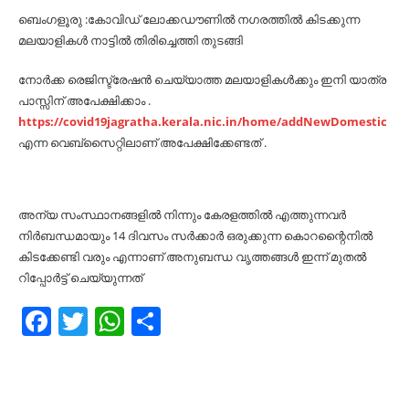
ബെംഗളൂരു :കോവിഡ് ലോക്കഡൗണിൽ നഗരത്തിൽ കിടക്കുന്ന
മലയാളികൾ നാട്ടിൽ തിരിച്ചെത്തി തുടങ്ങി
നോർക്ക രെജിസ്ട്രേഷൻ ചെയ്യാത്ത മലയാളികൾക്കും ഇനി യാത്ര
പാസ്സിന് അപേക്ഷിക്കാം .
https://covid19jagratha.kerala.nic.in/home/addNewDomestic
എന്ന വെബ്‌സൈറ്റിലാണ് അപേക്ഷിക്കേണ്ടത് .
അന്യ സംസ്ഥാനങ്ങളിൽ നിന്നും കേരളത്തിൽ എത്തുന്നവർ
നിർബന്ധമായും 14 ദിവസം സർക്കാർ ഒരുക്കുന്ന കൊറന്റൈനിൽ
കിടക്കേണ്ടി വരും എന്നാണ് അനുബന്ധ വൃത്തങ്ങൾ ഇന്ന് മുതൽ
റിപ്പോർട്ട് ചെയ്യുന്നത്
Facebook
Twitter
WhatsApp
Share