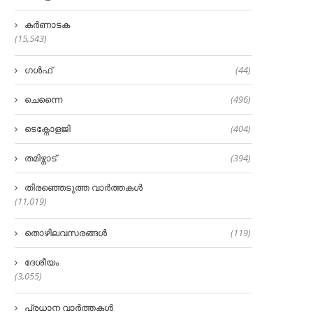
കർണാടക
(15,543)
ഗൾഫ്
(44)
ചെന്നൈ
(496)
ടെക്നോളജി
(404)
തമിഴ്നാട്
(394)
തിരഞ്ഞെടുത്ത വാർത്തകൾ
(11,019)
തൊഴിലവസരങ്ങൾ
(119)
ദേശീയം
(3,055)
പ്രധാന വാർത്തകൾ