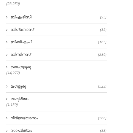
(23,250)
ബിഎംടിസി
(95)
ബിഗ്‌ബോസ്
(35)
ബിബിഎംപി
(165)
ബിസിനസ്
(286)
ബെംഗളൂരു
(14,277)
മംഗളുരു
(523)
രാഷ്ട്രീയം
(1,130)
വിദ്യാഭ്യാസം
(566)
സാഹിത്യം
(33)