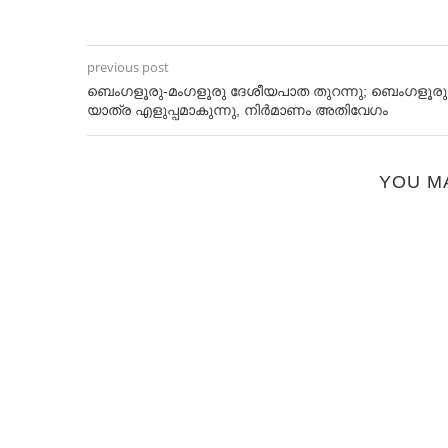
previous post
ബെംഗളൂരു-മംഗളൂരു ദേശീയപാത തുറന്നു; ബെംഗളൂരു
യാത്ര എളുപ്പമാകുന്നു, നിര്‍മാണം അതിവേഗം
YOU M