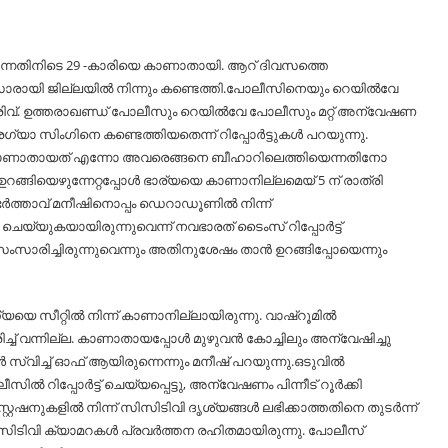
ങുന്നതിനിടെ 29 -കാരിയെ കാണാതായി. ആറ് ദിവസത്തെ
യി ജില്ലയില്‍ നിന്നും കണ്ടെത്തി.പോലീസിനെയും റെയില്‍വേ
രിവ്. ഉത്തരാഖണ്ഡ് പോലീസും റെയില്‍വേ പോലീസും മറ്റ് അന്വേഷണ
ാ സിംഗിനെ കണ്ടെത്തിയതെന്ന് റിപ്പോര്‍ട്ടുകള്‍ പറയുന്നു.
ം കാണാതായത് എന്നോ അവരെങ്ങനെ ബീഹാറിലെത്തിയെന്നതിനോ
നു.ഉറങ്ങിയെഴുന്നേറ്റപ്പോള്‍ ഭാര്യയെ കാണാനില്ലമെയ് 5 ന് രാത്രി
ർത്താവ് മനീഷിനൊപ്പം ഡെറാഡൂണില്‍ നിന്ന്
ചെയ്യുകയായിരുന്നുവെന്ന് നവഭാരത് ടൈംസ് റിപ്പോർട്ട്
 സംസാരിച്ചിരുന്നുവെന്നും അതിനുശേഷം താൻ ഉറങ്ങിപ്പോയെന്നും
യയെ സീറ്റില്‍ നിന്ന് കാണാനില്ലായിരുന്നു. വാഷ്‌റൂമില്‍
ിച്ച്‌ വന്നില്ല. കാണാതായപ്പോള്‍ മുഴുവൻ കോച്ചിലും അന്വേഷിച്ചു
 സ്വിച്ച്‌ ഓഫ് ആയിരുന്നെന്നും മനീഷ് പറയുന്നു.ഒടുവില്‍
്‍ റിപ്പോർട്ട് ചെയ്യപ്പെട്ടു, അന്വേഷണം പിന്നീട് റൂർക്കി
ഷനുകളില്‍ നിന്ന് സിസിടിവി ദൃശ്യങ്ങള്‍ ലഭിക്കാത്തതിനെ തുടർന്ന്
ിസിടിവി ക്യാമറകള്‍ പ്രവർത്തന രഹിതമായിരുന്നു. പോലീസ്