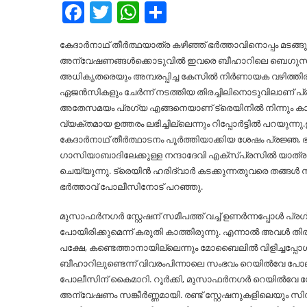
Facebook
Twitter
WhatsApp
Share
കേദാർനാഥ് തീർത്ഥയാത്ര കഴിഞ്ഞ് ഭർത്താവിനൊപ്പം മടങ്
അന്വേഷണങ്ങള്‍ക്കൊടുവില്‍ ഇവരെ ബീഹാറിലെ ബെഗുസാരാ
അധികൃതരെയും അമ്പരപ്പിച്ച കേസില്‍ നിർണായക വഴിത്തി
ഏജൻസികളും ചേർന്ന് നടത്തിയ തിരച്ചിലിനൊടുവിലാണ് പ്രഗ്യ
അതേസമയം പ്രഗ്യ എങ്ങനെയാണ് ട്രെയിനില്‍ നിന്നു
വ്യക്തമായ ഉത്തരം ലഭിച്ചില്ലെന്നും റിപ്പോര്‍ട്ടില്‍ പറയുന്
കേദാർനാഥ് തീർത്ഥാടനം പൂർത്തിയാക്കിയ ശേഷം പ്രജ്ഞ, ഭ
ഗാസിയാബാദിലേക്കുള്ള നന്ദാദേവി എക്സ്പ്രസില്‍ യാത്ര 
ചെയ്യുന്നു. ട്രെയിൻ ഹരിദ്വാർ കടക്കുന്നതുവരെ തങ്ങള്‍
ഭർത്താവ് പോലീസിനോട് പറഞ്ഞു.
മുസാഫർനഗർ സ്റ്റേഷന് സമീപത്ത് വച്ച്‌ ഉണർന്നപ്പോള്‍ പ്രഗ്
പോയിരിക്കുമെന്ന് കരുതി കാത്തിരുന്നു. എന്നാല്‍ അവള്‍ തിര
പക്ഷേ, കണ്ടെത്താനായില്ലെന്നും മോബൈലില്‍ വിളിച്ചപ്പോള്‍
ബീഹാറിലുണ്ടെന്ന് വിവരംപിന്നാലെ സംഭവം റെയില്‍വേ പോലീസില
പോലീസിന് കൈമാറി. റൂർക്കി, മുസാഫർനഗർ റെയില്‍വേ സ്റ്റേ
അന്വേഷണം സങ്കീർണ്ണമായി. രണ്ട് സ്റ്റേഷനുകളിലെയും സ