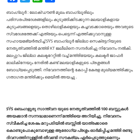
ബാംഗ്ലൂർ : ലോക്‌ഡൗൺ മൂലം ബാംഗ്ലൂരിലും
പരിസരപ്രദേശങ്ങളിലും കുടുങ്ങിക്കിടക്കുന്ന മലയാളികളായ
കുടുംബങ്ങളെയും തൊഴിലാളികളെയും കച്ചവടക്കാരെയും അവരുടെ
സ്വദേശത്തേക്ക് എത്രയും പെട്ടെന്ന് എത്തിക്കുവാനുള്ള
സഹായമഭ്യർത്ഥിച്ച് SჄS ബാംഗ്ലൂർ ജില്ലാ സെക്രട്ടറിയുടെ
നേതൃത്വത്തിൽ മന്ത്രി KT ജലീലിനെ സന്ദർശിച്ചു നിവേദനം നൽകി.
മലപ്പുറം ജില്ലാ കലക്ടറേറ്റിൽ വച്ച് മന്ത്രിയേയും കലക്ടർ ജാഫർ
മാലികിനേയും നേരിൽ കണ്ട് മലയാളികളുടെ പ്രശ്നങ്ങൾ
ബോധ്യപ്പെടുത്തി. നിവേദനത്തിന്റെ കോപ്പി കേരള മുഖ്യമന്ത്രിക്കും,
ഗതാഗത മന്ത്രിക്കും മെയിൽ അയച്ചു .
SჄS ബെംഗളൂരു സാന്ത്വന യുടെ നേതൃത്വത്തിൽ 100 ബസ്സുകൾ
അയക്കാൻ സന്നദ്ധമാണെന്ന് മന്ത്രിയെ അറിയിച്ചു, നിവേദനം
സ്വീകരിച്ച ശേഷം മറുപടിയിൽ ബസ്സിൽ യാത്രക്കാരെ
കൊണ്ടുപോകുമ്പോഴുള്ള ആരോഗ്യ പ്രശ്നം ഓർമിപ്പിച്ച മന്ത്രി രണ്ടു
ദിവസത്തിനുള്ളിൽ തീവണ്ടി സൗകര്യം ഏർപ്പെടുത്തുമെന്നും