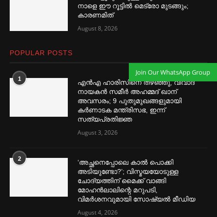
നാളെ ഈ റൂട്ടില്‍ മെട്രോ മുടങ്ങും;
കാരണമിത്
August 8, 2026
POPULAR POSTS
Join Our WhatsApp Group
1
എൻഎ ഹാരിസിനെ തഴ‌‍ഞ്ഞു, വിവാദ
നായകൻ സമീര്‍ അഹമ്മദ് ഖാന്
അവസരം; 9 പുതുമുഖങ്ങളുമായി
കര്‍ണാടക മന്ത്രിസഭ, ഇന്ന്
സത്യപ്രതിജ്ഞ
August 3, 2026
2
‘അച്ഛനെപ്പോലെ കാല്‍ പൊക്കി
അടിയുണ്ടോ?’; വിസ്മയയോടുള്ള
ചോദ്യത്തിന് മൈക്ക് വാങ്ങി
മോഹൻലാലിന്റെ മറുപടി,
വിമര്‍ശനവുമായി സോഷ്യല്‍ മീഡിയ
August 4, 2026