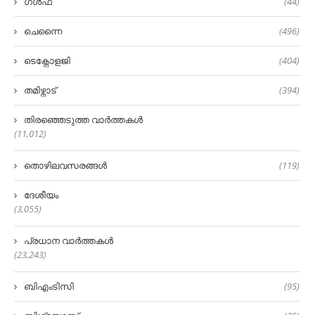
ഗൾഫ്
(44)
ചെന്നൈ
(496)
ടെക്നോളജി
(404)
തമിഴ്നാട്
(394)
തിരഞ്ഞെടുത്ത വാർത്തകൾ
(11,012)
തൊഴിലവസരങ്ങൾ
(119)
ദേശീയം
(3,055)
പ്രധാന വാർത്തകൾ
(23,243)
ബിഎംടിസി
(95)