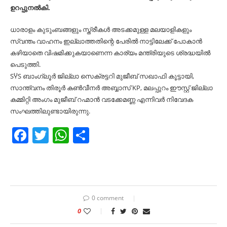
ഉറപ്പുനൽകി.
ധാരാളം കുടുംബങ്ങളും സ്ത്രീകൾ അടക്കമുള്ള മലയാളികളും
സ്വന്തം വാഹനം ഇല്ലാത്തതിന്റെ പേരിൽ നാട്ടിലേക്ക് പോകാൻ
കഴിയാതെ വിഷമിക്കുകയാണെന്ന കാര്യം മന്ത്രിയുടെ ശ്രദ്ധയിൽ
പെടുത്തി.
SჄS ബാംഗ്ലൂർ ജില്ലാ സെക്രട്ടറി മുജീബ് സഖാഫി കൂട്ടായി,
സാന്ത്വനം തിരൂർ കൺവീനർ അബ്ബാസ് KP, മലപ്പുറം ഈസ്റ്റ് ജില്ലാ
കമ്മിറ്റി അംഗം മുജീബ് റഹ്മാൻ വടക്കേമണ്ണ എന്നിവർ നിവേദക
സംഘത്തിലുണ്ടായിരുന്നു.
Facebook
Twitter
WhatsApp
Share
0 comment
0