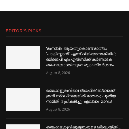
EDITOR’S PICKS
‘മുസ്‌ലിം ആയതുകൊണ്ട് മാത്രം
‘പാകിസ്താനി’ എന്ന് വിളിക്കാനാകില്ല’;
ബിജെപി എംഎല്‍സിക്ക് കര്‍ണാടക
ഹൈക്കോടതിയുടെ രൂക്ഷവിമര്‍ശനം
August 8, 2026
ബെംഗളൂരുവിലെ ട്രാഫിക് ബ്ലോക്ക്
ഇനി സ്വപ്‌നങ്ങളില്‍ മാത്രം; പുതിയ
സമിതി രൂപീകരിച്ചു, എല്ലാം മാറും!
August 8, 2026
ബെംഗളൂരുവിലുള്ളവരുടെ ശ്രദ്ധയ്ക്ക്…