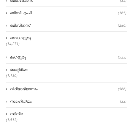
ബിഗ്‌ബോസ്
(35)
ബിബിഎംപി
(165)
ബിസിനസ്
(286)
ബെംഗളൂരു
(14,271)
മംഗളുരു
(523)
രാഷ്ട്രീയം
(1,130)
വിദ്യാഭ്യാസം
(566)
സാഹിത്യം
(33)
സിനിമ
(1,513)