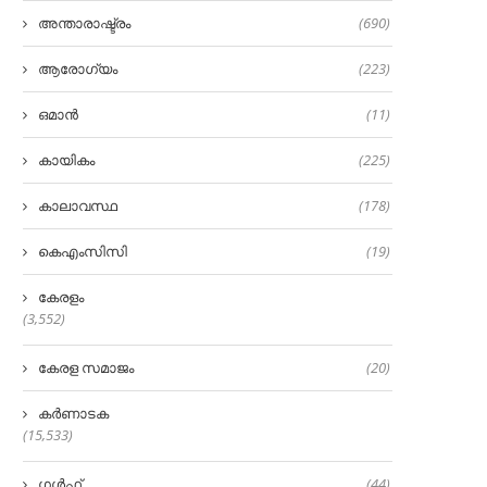
അന്താരാഷ്ട്രം
(690)
ആരോഗ്യം
(223)
ഒമാൻ
(11)
കായികം
(225)
കാലാവസ്ഥ
(178)
കെഎംസിസി
(19)
കേരളം
(3,552)
കേരള സമാജം
(20)
കർണാടക
(15,533)
ഗൾഫ്
(44)