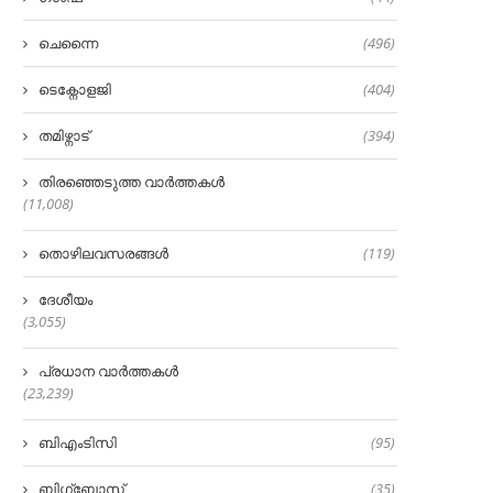
ചെന്നൈ
(496)
ടെക്നോളജി
(404)
തമിഴ്നാട്
(394)
തിരഞ്ഞെടുത്ത വാർത്തകൾ
(11,008)
തൊഴിലവസരങ്ങൾ
(119)
ദേശീയം
(3,055)
പ്രധാന വാർത്തകൾ
(23,239)
ബിഎംടിസി
(95)
ബിഗ്‌ബോസ്
(35)