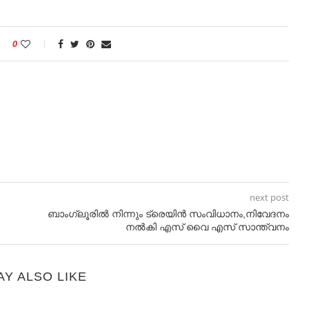
0
next post
ബാംഗ്ലൂരിൽ നിന്നും ട്രെയിൻ സംവിധാനം,നിവേദനം
നൽകി എസ് വൈ എസ് സാന്ത്വനം
AY ALSO LIKE