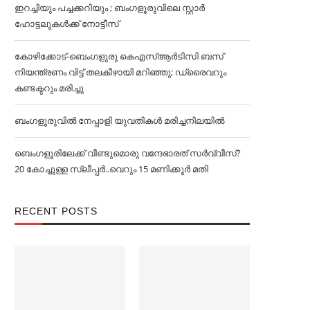
ഇറച്ചിയും പച്ചക്കറിയും ; ബംഗളൂരുവിലെ സ്റ്റാര്‍
ഹോട്ടലുകള്‍ക്ക് നോട്ടീസ്
കോഴിക്കോട്-ബെംഗളുരു കെഎസ്ആർടിസി ബസ്
നിയന്ത്രണം വിട്ട് തലകീഴായി മറിഞ്ഞു; ഡ്രൈവറും
കണ്ടക്ട‌റും മരിച്ചു
ബംഗളൂരുവില്‍ നേപ്പാളി യുവതികള്‍ മരിച്ചനിലയില്‍
ബെംഗളൂരിലേക്ക് വീണ്ടുമൊരു വന്ദേഭാരത് സര്‍വ്വീസ്?
20 കോച്ചുള്ള സ്ലീപ്പര്‍..വെറും 15 മണിക്കൂര്‍ മതി
RECENT POSTS