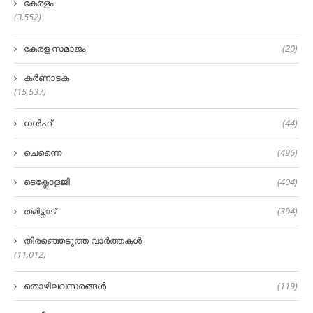
കേരളം
(3,552)
കേരള സമാജം
(20)
കർണാടക
(15,537)
ഗൾഫ്
(44)
ചെന്നൈ
(496)
ടെക്നോളജി
(404)
തമിഴ്നാട്
(394)
തിരഞ്ഞെടുത്ത വാർത്തകൾ
(11,012)
തൊഴിലവസരങ്ങൾ
(119)