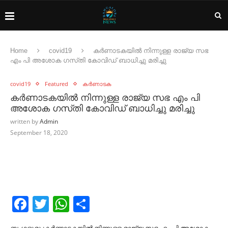
Home
covid19
കർണാടകയിൽ നിന്നുള്ള രാജ്യ സഭ
എം പി അശോക ഗസ്‌തി കോവിഡ് ബാധിച്ചു മരിച്ചു
covid19
Featured
കർണാടക
കർണാടകയിൽ നിന്നുള്ള രാജ്യ സഭ എം പി
അശോക ഗസ്‌തി കോവിഡ് ബാധിച്ചു മരിച്ചു
written by
Admin
September 18, 2020
Facebook
Twitter
WhatsApp
Share