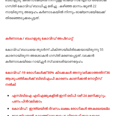
ബംഗളുരു :കർണാടകയിൽ നിന്നുള്ള രാജ്യ സഭ എം പി അശോക
ഗസ്‌തി കോവിഡ് ബാധിച്ചു മരിച്ചു . കഴിഞ്ഞ മാസം ജൂൺ 22
നായിരുന്നു അദ്ദേഹം കർണാടകയിൽ നിന്നും രാജ്യസഭയിലേക്ക്
തിരഞ്ഞെടുക്കപ്പെട്ടത് .
കർണാടക / ബംഗളുരു കോവിഡ് അപ്ഡേറ്റ്
കോവിഡ് ബാധയെ തുടർന്ന് ചികിത്സയിലിരിക്കെയായിരുന്നു 55
കാരനായിരുന്ന അശോകൻ ഗസ്‌തി മരണപ്പെട്ടത് .വടക്കൻ
കർണാടകയിലെ റായ്ച്ചൂർ സ്വാദേശിയാണദ്ദേഹം
കോവിഡ് -19 രോഗികൾക്ക് 50% കിടക്കകൾ അനുവദിക്കാത്തതിന് 36
ആശുപത്രികൾക്ക് ബിബിഎംപി കാരണം കാണിക്കൽ നോട്ടീസ്
നൽകി
എസ്ബിഐ എടിഎമ്മുകളില്‍ ഇനി ഒടിപി വഴി 24 മണിക്കൂറും
പണം പിന്‍വലിക്കാം
കോവിഡ് : ഇന്ത്യയില്‍ ദിവസം ലക്ഷം രോ​ഗികള്‍ അകലെയല്ല
ലോക്ക്ഡൗൺ കാലത്ത് റദ്ദാക്കപ്പെട്ട വിമാന ടിക്കറ്റുകളുടെ