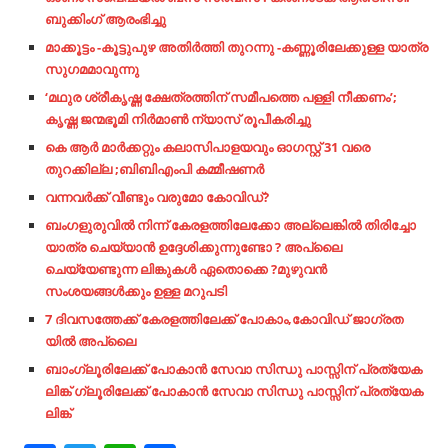
ബുക്കിംഗ് ആരംഭിച്ചു
മാക്കൂട്ടം -കൂട്ടുപുഴ അതിർത്തി തുറന്നു -കണ്ണൂരിലേക്കുള്ള യാത്ര
സുഗമമാവുന്നു
‘മഥുര ശ്രീകൃഷ്ണ ക്ഷേത്രത്തിന് സമീപത്തെ പള്ളി നീക്കണം’;
കൃഷ്ണ ജന്മഭൂമി നിർമാൺ ന്യാസ് രൂപീകരിച്ചു
കെ ആർ മാർക്കറ്റും കലാസിപാളയവും ഓഗസ്റ്റ് 31 വരെ
തുറക്കില്ല ;ബിബിഎംപി കമ്മീഷണർ
വന്നവര്‍ക്ക്​ വീണ്ടും വരുമോ കോവിഡ്​?
ബംഗളുരുവിൽ നിന്ന് കേരളത്തിലേക്കോ അല്ലെങ്കിൽ തിരിച്ചോ
യാത്ര ചെയ്യാൻ ഉദ്ദേശിക്കുന്നുണ്ടോ ? അപ്ലൈ
ചെയ്യേണ്ടുന്ന ലിങ്കുകൾ ഏതൊക്കെ ?മുഴുവൻ
സംശയങ്ങൾക്കും ഉള്ള മറുപടി
7 ദിവസത്തേക്ക് കേരളത്തിലേക്ക് പോകാം,കോവിഡ് ജാഗ്രത
യിൽ അപ്ലൈ
ബാംഗ്ലൂരിലേക്ക് പോകാൻ സേവാ
സിന്ധു പാസ്സിന് പ്രത്യേക
ലിങ്ക്
ഗ്ലൂരിലേക്ക് പോകാൻ സേവാ
സിന്ധു പാസ്സിന് പ്രത്യേക
ലിങ്ക്