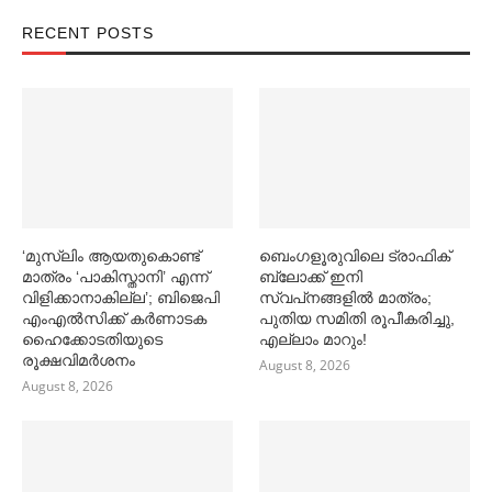
RECENT POSTS
‘മുസ്‌ലിം ആയതുകൊണ്ട്
ബെംഗളൂരുവിലെ ട്രാഫിക്
മാത്രം ‘പാകിസ്താനി’ എന്ന്
ബ്ലോക്ക് ഇനി
വിളിക്കാനാകില്ല’; ബിജെപി
സ്വപ്‌നങ്ങളില്‍ മാത്രം;
എംഎല്‍സിക്ക് കര്‍ണാടക
പുതിയ സമിതി രൂപീകരിച്ചു,
ഹൈക്കോടതിയുടെ
എല്ലാം മാറും!
രൂക്ഷവിമര്‍ശനം
August 8, 2026
August 8, 2026