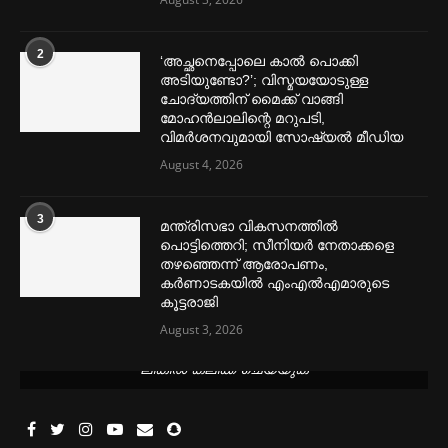
2
‘അച്ഛനെപ്പോലെ കാല്‍ പൊക്കി
അടിയുണ്ടോ?’; വിസ്മയയോടുള്ള
ചോദ്യത്തിന് മൈക്ക് വാങ്ങി
മോഹൻലാലിന്റെ മറുപടി,
വിമര്‍ശനവുമായി സോഷ്യല്‍ മീഡിയ
August 4, 2026
3
മന്ത്രിസഭാ വികസനത്തിൽ
പൊട്ടിത്തെറി; സീനിയർ നേതാക്കളെ
തഴഞ്ഞെന്ന് ആരോപണം,
കർണാടകയിൽ എംഎൽഎമാരുടെ
കൂട്ടരാജി
August 3, 2026
മെന്‍സ്ട്രല്‍ കപ്പുകള്‍ ഏറ്റവും വില കുറവിൽ ലഭിക്കാൻ ഈ
ലിങ്കിൽ ക്ലിക്ക് ചെയ്യുക