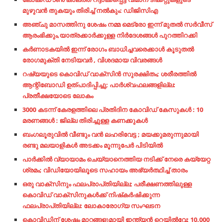
മുഴുവൻ തുകയും തിരിച്ച് നൽകും: ഡിജിസിഎ
അഞ്ചു മാസത്തിനു ശേഷം നമ്മ മെട്രോ ഇന്ന് മുതൽ സർവീസ്
ആരംഭിക്കും,യാത്രക്കാർക്കുള്ള നിർദേശങ്ങൾ പുറത്തിറക്കി
കർണാടകയിൽ ഇന്ന് രോഗം ബാധിച്ചവരെക്കാൾ കൂടുതൽ
രോഗമുക്തി നേടിയവർ , വിശദമായ വിവരങ്ങൾ
റഷ്യയുടെ കൊവിഡ് വാക്‌സിൻ സുരക്ഷിതം; ശരീരത്തിൽ
ആന്റിബോഡി ഉത്പാദിപ്പിച്ചു; പാർശ്വഫലങ്ങളില്ല:
പ്രതീക്ഷയോടെ ലോകം
3000 കടന്ന് കേരളത്തിലെ പ്രതിദിന കോവിഡ് കേസുകള്‍ : 10
മരണങ്ങള്‍ : ജില്ല തിരിച്ചുള്ള കണക്കുകള്‍
ബംഗലൂരുവില്‍ വീണ്ടും വന്‍ ലഹരിവേട്ട ; മയക്കുമരുന്നുമായി
രണ്ടു മലയാളികള്‍ അടക്കം മൂന്നുപേര്‍ പിടിയില്‍
പാര്‍ക്കില്‍ വ്യായാമം ചെയ്യാനെത്തിയ നടിക്ക് നേരെ കയ്യേറ്റ
ശ്രമം; വിഡിയോയിലൂടെ സഹായം അഭ്യര്‍ത്ഥിച്ച്‌ താരം
ഒരു വാക്സിനും ഫലപ്രാപ്‍തിയില്ല; പരീക്ഷണത്തിലുള്ള
കൊവിഡ് വാക്സിനുകള്‍ക്ക് നിഷ്‍കര്‍ഷിക്കുന്ന
ഫലപ്രാപ്‍തിയില്ല: ലോകാരോഗ്യ സംഘടന
കൊവിഡിന് ശേഷം മാറ്റങ്ങളുമായി ഇന്ത്യന്‍ റെയില്‍വേ; 10,000