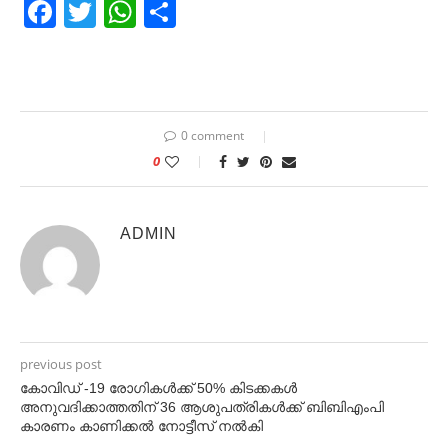
Facebook
Twitter
WhatsApp
Share
0 comment
0
ADMIN
previous post
കോവിഡ് -19 രോഗികൾക്ക് 50% കിടക്കകൾ
അനുവദിക്കാത്തതിന് 36 ആശുപത്രികൾക്ക് ബിബിഎംപി
കാരണം കാണിക്കൽ നോട്ടീസ് നൽകി