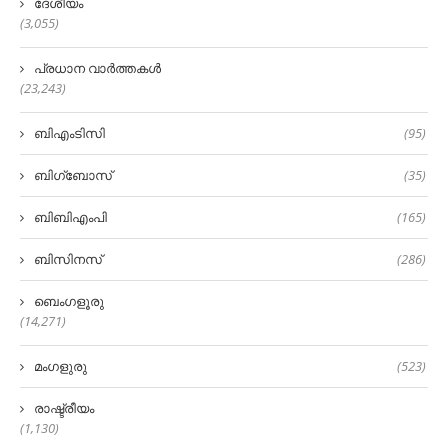
ദേശീയം
(3,055)
പ്രധാന വാർത്തകൾ
(23,243)
ബിഎംടിസി
(95)
ബിഗ്‌ബോസ്
(35)
ബിബിഎംപി
(165)
ബിസിനസ്
(286)
ബെംഗളൂരു
(14,271)
മംഗളുരു
(523)
രാഷ്ട്രീയം
(1,130)