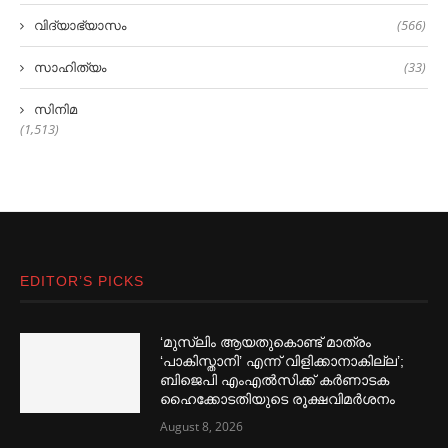
വിദ്യാഭ്യാസം
(566)
സാഹിത്യം
(33)
സിനിമ
(1,513)
EDITOR’S PICKS
‘മുസ്‌ലിം ആയതുകൊണ്ട് മാത്രം
‘പാകിസ്താനി’ എന്ന് വിളിക്കാനാകില്ല’;
ബിജെപി എംഎല്‍സിക്ക് കര്‍ണാടക
ഹൈക്കോടതിയുടെ രൂക്ഷവിമര്‍ശനം
August 8, 2026