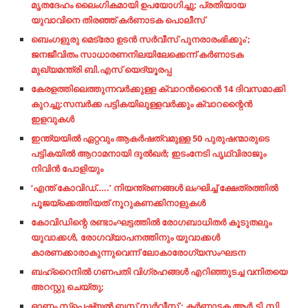
മൃതദേഹം ലൈംഗികമായി ഉപയോഗിച്ചു; പ്രതിയായ
യുവാവിനെ തിരഞ്ഞ് കര്‍ണാടക പൊലീസ്
ബെംഗളുരു മെട്രോ ഉടന്‍ സര്‍വീസ് പുനരാരംഭിക്കും’;
ജനജീവിതം സാധാരണനിലയിലേക്കെന്ന് കര്‍ണാടക
മുഖ്യമന്ത്രി ബി.എസ് യെദ്യൂരപ്പ
കേരളത്തിലെത്തുന്നവർക്കുള്ള ക്വാറന്‍റൈന്‍ 14 ദിവസമാക്കി
കുറച്ചു;സമ്പര്‍ക്ക പട്ടികയിലുള്ളവർക്കും ക്വാറന്റൈൻ
ഇളവുകൾ
ഇന്ത്യയില്‍ ഏറ്റവും ആകര്‍ഷത്വമുള്ള 50 പുരുഷന്മാരുടെ
പട്ടികയില്‍ ആറാമനായി ദുല്‍ഖര്‍; ഇടംനേടി പൃഥ്വിരാജും
നിവിന്‍ പോളിയും
‘എന്ത് കോവിഡ്…..’ നിയന്ത്രണങ്ങള്‍ ലംഘിച്ച് ക്ഷേത്രത്തില്‍
പൂജയ്‌ക്കെത്തിയത് നൂറുകണക്കിനാളുകള്‍
കോവിഡിന്റെ രണ്ടാംഘട്ടത്തില്‍ രോഗബാധിതര്‍ കൂടുതലും
യുവാക്കള്‍, രോഗവ്യാപനത്തിനും യുവാക്കള്‍
കാരണക്കാരാകുന്നുവെന്ന് ലോകാരോഗ്യസംഘടന
ബഹ്‌റൈനില്‍ ഗണപതി വിഗ്രഹങ്ങള്‍ എറിഞ്ഞുടച്ച വനിതയെ
അറസ്റ്റു ചെയ്തു;
ഓണം സ്പെഷ്യൽ ബസ് സർവീസ് : കർണാടക ആർ.ടി.സി.