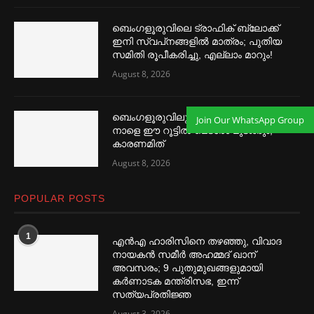
ബെംഗളൂരുവിലെ ട്രാഫിക് ബ്ലോക്ക്
ഇനി സ്വപ്‌നങ്ങളില്‍ മാത്രം; പുതിയ
സമിതി രൂപീകരിച്ചു, എല്ലാം മാറും!
August 8, 2026
ബെംഗളൂരുവിലുള്ളവരുടെ ശ്രദ്ധയ്ക്ക്…
Join Our WhatsApp Group
നാളെ ഈ റൂട്ടില്‍ മെട്രോ മുടങ്ങും;
കാരണമിത്
August 8, 2026
POPULAR POSTS
1
എൻഎ ഹാരിസിനെ തഴ‌‍ഞ്ഞു, വിവാദ
നായകൻ സമീര്‍ അഹമ്മദ് ഖാന്
അവസരം; 9 പുതുമുഖങ്ങളുമായി
കര്‍ണാടക മന്ത്രിസഭ, ഇന്ന്
സത്യപ്രതിജ്ഞ
August 3, 2026