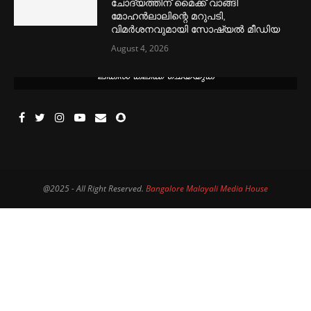
ചോദ്യത്തിന് മൈക്ക് വാങ്ങി
മോഹൻലാലിന്റെ മറുപടി,
വിമര്‍ശനവുമായി സോഷ്യല്‍ മീഡിയ
August 4, 2026
മെന്‍സ്ട്രല്‍ കപ്പുകള്‍ ഏറ്റവും വില കുറവിൽ ലഭിക്കാൻ ഈ
ലിങ്കിൽ ക്ലിക്ക് ചെയ്യുക
@2025 - All Right Reserved.
Bangalore Malayali Media House