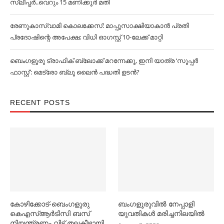
സ്ലീപ്പര്‍..വെറും 15 മണിക്കൂര്‍ മതി
രേണുകാസ്വാമി കൊലക്കേസ്: മാപ്പുസാക്ഷിയാകാൻ പ്രതി
പ്രദോഷിന്റെ അപേക്ഷ; വിധി ഓഗസ്റ്റ് 10-ലേക്ക് മാറ്റി
ബെംഗളൂരു ട്രാഫിക് ബ്ലോക്ക് മറന്നേക്കൂ, ഇനി യാത്ര ‘സൂപ്പര്‍
ഫാസ്റ്റ്’: മെട്രോ ബ്ലൂ ലൈൻ പദ്ധതി ഉടൻ?
RECENT POSTS
കോഴിക്കോട്-ബെംഗളുരു
ബംഗളൂരുവില്‍ നേപ്പാളി
കെഎസ്ആർടിസി ബസ്
യുവതികള്‍ മരിച്ചനിലയില്‍
നിയന്ത്രണം വിട്ട് തലകീഴായി