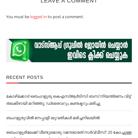
LEAVE A COMMENT
You must be
logged in
to post a comment.
RECENT POSTS
കോഴിക്കോട്-ബെംഗളുരു കെഎസ്ആർടിസി ബസ് നിയന്ത്രണം വിട്ട്
തലകീഴായി മറിഞ്ഞു; ഡ്രൈവറും കണ്ടക്ട‌റും മരിച്ചു
ബംഗളൂരുവില്‍ നേപ്പാളി യുവതികള്‍ മരിച്ചനിലയില്‍
ബെംഗളൂരിലേക്ക് വീണ്ടുമൊരു വന്ദേഭാരത് സര്‍വ്വീസ്? 20 കോച്ചുള്ള