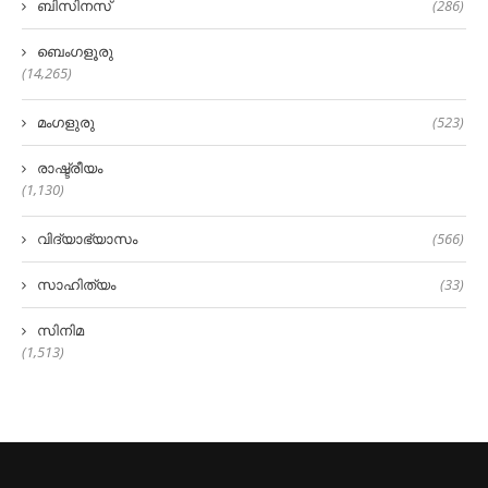
ബിസിനസ്
(286)
ബെംഗളൂരു
(14,265)
മംഗളുരു
(523)
രാഷ്ട്രീയം
(1,130)
വിദ്യാഭ്യാസം
(566)
സാഹിത്യം
(33)
സിനിമ
(1,513)