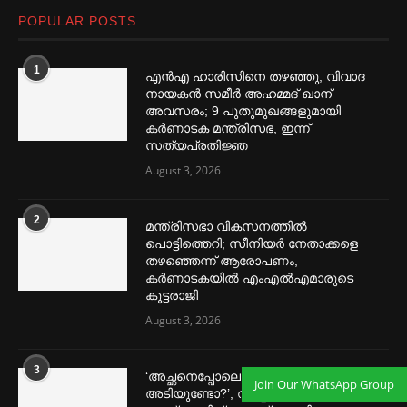
POPULAR POSTS
1
എൻഎ ഹാരിസിനെ തഴ‌‍ഞ്ഞു, വിവാദ
നായകൻ സമീര്‍ അഹമ്മദ് ഖാന്
അവസരം; 9 പുതുമുഖങ്ങളുമായി
കര്‍ണാടക മന്ത്രിസഭ, ഇന്ന്
സത്യപ്രതിജ്ഞ
August 3, 2026
2
മന്ത്രിസഭാ വികസനത്തിൽ
പൊട്ടിത്തെറി; സീനിയർ നേതാക്കളെ
തഴഞ്ഞെന്ന് ആരോപണം,
കർണാടകയിൽ എംഎൽഎമാരുടെ
കൂട്ടരാജി
August 3, 2026
3
‘അച്ഛനെപ്പോലെ കാല്‍ പൊക്കി
Join Our WhatsApp Group
അടിയുണ്ടോ?’; വിസ്മയയോടുള്ള