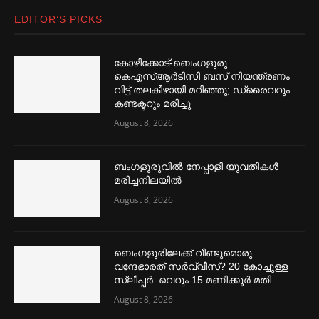
EDITOR’S PICKS
കോഴിക്കോട്-ബെംഗളുരു
കെഎസ്ആർടിസി ബസ് നിയന്ത്രണം
വിട്ട് തലകീഴായി മറിഞ്ഞു; ഡ്രൈവറും
കണ്ടക്ട‌റും മരിച്ചു
August 8, 2026
ബംഗളൂരുവില്‍ നേപ്പാളി യുവതികള്‍
മരിച്ചനിലയില്‍
August 8, 2026
ബെംഗളൂരിലേക്ക് വീണ്ടുമൊരു
വന്ദേഭാരത് സര്‍വ്വീസ്? 20 കോച്ചുള്ള
സ്ലീപ്പര്‍..വെറും 15 മണിക്കൂര്‍ മതി
August 8, 2026