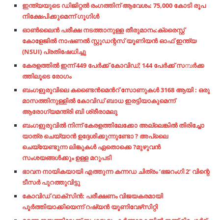
ഇന്ത്യയുടെ ഡിജിറ്റൽ രംഗത്തിന് ആവേശം: 75,000 കോടി രൂപ
നിക്ഷേപിക്കുമെന്ന് ഗൂഗിൾ
ഓൺലൈൻ പരീക്ഷ നടത്താനുള്ള തീരുമാനം:ക്രൈസ്റ്റ്
കോളേജിൽ നാഷണൽ സ്റ്റുഡന്റസ് യൂണിയൻ ഓഫ് ഇന്ത്യ
(NSUI) പ്രതിഷേധിച്ചു
കേരളത്തിൽ ഇ​ന്ന് 449 പേ​ര്‍​ക്ക് കോ​വി​ഡ്; 144 പേ​ര്‍​ക്ക് സ​
മ്പ
​ര്‍​ക്ക​
ത്തി​ലൂ​ടെ രോ​ഗം
ബംഗളുരുവിലെ കണ്ടൈൻമെൻറ് സോണുകൾ 3168 ആയി : ഒരു
മാസത്തിനുള്ളിൽ കോവിഡ് ബാധ ഇരട്ടിയാകുമെന്ന്
ആരോഗ്യമന്ത്രി ബി ശ്രീരാമലു
ബംഗളുരുവിൽ നിന്ന് കേരളത്തിലേക്കോ അല്ലെങ്കിൽ തിരിച്ചോ
യാത്ര ചെയ്യാൻ ഉദ്ദേശിക്കുന്നുണ്ടോ ? അപ്ലൈ
ചെയ്യേണ്ടുന്ന ലിങ്കുകൾ ഏതൊക്കെ ?മുഴുവൻ
സംശയങ്ങൾക്കും ഉള്ള മറുപടി
ഭാവന നായികയായി എത്തുന്ന കന്നഡ ചിത്രം ‘ഭജറംഗി 2’ വിന്റെ
ടീസര്‍ പുറത്തുവിട്ടു
കോവിഡ് വാക്‌സിന്‍: പരീക്ഷണം വിജയകരമായി
പൂര്‍ത്തിയാക്കിയെന്ന് റഷ്യന്‍ യൂണിവേഴ്‌സിറ്റി