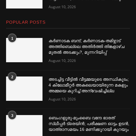
August 10, 2026
POPULAR POSTS
1
കര്‍ണാടക ബന്ദ്; കര്‍ണാടക-തമിഴ്നാട്
അത്തിബെല്ലെ അതിര്‍ത്തി തിങ്കളാഴ്ച
മുതല്‍ അടക്കും?, മുന്നറിയിപ്പ്
August 10, 2026
2
അടച്ചിട്ട വീട്ടില്‍ വീട്ടമ്മയുടെ അസ്ഥികൂടം;
4 കിലോമീറ്റര്‍ അകലെയായിരുന്ന മകളും
അമ്മയെ കുറിച്ച്‌ അന്വേഷിച്ചില്ല
August 10, 2026
3
ബെംഗളൂരു-മുംബൈ വന്ദേ ഭാരത്
സ്ലീപ്പര്‍ ട്രെയിൻ; പരീക്ഷണ ഓട്ടം ഉടൻ,
യാത്രാസമയം 16 മണിക്കൂറായി കുറയും