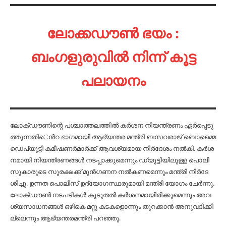
ലോക്കഡൗൺ ഭയം :
ബംഗളുരുവിൽ നിന്ന് കൂട്ട
പലായനം
ലോ​ക്​​ഡൗ​ണി​ന്റെ പ​ശ്ചാ​ത്ത​ല​ത്തി​ല്‍ ക​ര്‍​ശ​ന നി​യ​ന്ത്ര​ണം ഏ​ര്‍​പ്പെ​ടു​
ത്തു​ന്ന​തി​െന്‍റ ഭാ​ഗ​മാ​യി ആ​ഭ്യ​ന്ത​ര മ​ന്ത്രി ബ​സ​വ​രാ​ജ് ബൊ​മ്മൈ
ഡെ​പ്യൂ​ട്ടി ക​മീ​ഷ​ണ​ര്‍​മാ​ര്‍​ക്ക് ആ​വ​ശ്യ​മാ​യ നി​ര്‍​ദേ​ശം ന​ല്‍​കി. ക​ര്‍​ശ​
ന​മാ​യി നി​യ​ന്ത്ര​ണ​ങ്ങ​ള്‍ ന​ട​പ്പാ​ക്കു​മെ​ന്നും ഡ്യൂ​ട്ടി​യി​ലു​ള്ള പൊ​ലീ​
സു​കാ​രു​ടെ സു​ര​ക്ഷ​ക്ക് മു​ന്‍​ഗ​ണ​ന ന​ല്‍​ക​ണ​മെ​ന്നും മ​ന്ത്രി നി​ര്‍​ദേ​
ശി​ച്ചു. ഉ​ന്ന​ത പൊ​ലീ​സ് ഉ​ദ്യോ​ഗ​സ്ഥ​രു​മാ​യി മ​ന്ത്രി യോ​ഗം ചേ​ര്‍​ന്നു.
ലോ​ക്ഡൗ​ണ്‍ ന​ട​പ​ടി​ക​ള്‍ കൂ​ടു​ത​ല്‍ ക​ര്‍ശ​ന​മാ​യി​രി​ക്കു​മെ​ന്നും അ​വ​
ശ്യ​സാ​ധ​ന​ങ്ങ​ള്‍ ഒ​ഴി​കെ മ​റ്റു ക​ട​ക​ളൊ​ന്നും തു​റ​ക്കാ​ന്‍ അ​നു​വ​ദി​ക്കി​
ല്ലെ​ന്നും ആ​ഭ്യ​ന്ത​ര​മ​ന്ത്രി പ​റ​ഞ്ഞു.