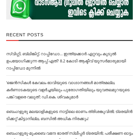
RECENT POSTS
സ്വിഗ്ഗി, ബ്ലിങ്കിറ്റ്, റാപ്പിഡോ… ഇന്ത്യക്കാര്‍ ഏറ്റവും കൂടുല്‍
ഉപയോഗിക്കുന്ന ആപ്പ് ഏത്? 8.2 കോടി ആക്ടീവ് യൂസര്‍മാരുമായി
റാപ്പിഡോ മുന്നില്‍
‘ജെൻസികള്‍ കേവലം ഭാവിയുടെ വാഗ്ദാനങ്ങള്‍ മാത്രമല്ല,
കര്‍ണാടകയുടെ വളര്‍ച്ചയിലും പുരോഗതിയിലും യുവതലമുറയുടെ
പങ്ക് വളരെ വലുത്’; ഡി.കെ. ശിവകുമാര്‍
ബെംഗളൂരു മലയാളികളുടെ നാട്ടിലെ ഓണം ത്രിശങ്കുവില്‍; ട്രെയിൻ
ടിക്കറ്റ് കിട്ടാനില്ല, ബസില്‍ അധിക നിരക്കും!
ബെംഗളൂരു-മുംബൈ വന്ദേ ഭാരത് സ്ലീപ്പര്‍ ട്രെയിൻ; പരീക്ഷണ ഓട്ടം