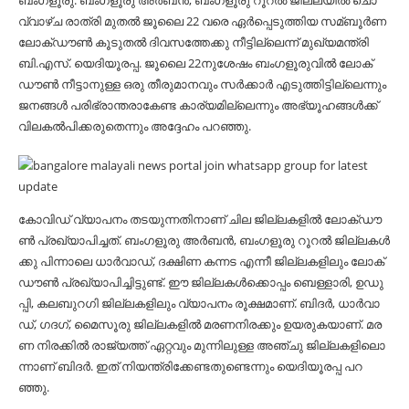
ബം​ഗ​ളൂ​രു: ബം​ഗ​ളൂ​രു അ​ര്‍​ബ​ന്‍, ബം​ഗ​ളൂ​രു റൂ​റ​ല്‍ ജി​ല്ല​യി​ല്‍ ചൊ​
വ്വാ​ഴ്ച രാ​ത്രി മു​ത​ല്‍ ജൂ​ലൈ 22 വ​രെ ഏ​ര്‍​പ്പെ​ടു​ത്തി​യ സ​മ്ബൂ​ര്‍​ണ
ലോ​ക്​​ഡൗ​ണ്‍ കൂ​ടു​ത​ല്‍ ദി​വ​സ​ത്തേ​ക്കു നീ​ട്ടി​ല്ലെ​ന്ന് മു​ഖ്യ​മ​ന്ത്രി
ബി.​എ​സ്. യെ​ദി​യൂ​ര​പ്പ. ജൂ​ലൈ 22നു​ശേ​ഷം ബം​ഗ​ളൂ​രു​വി​ല്‍ ലോ​ക്​​
ഡൗ​ണ്‍ നീ​ട്ടാ​നു​ള്ള ഒ​രു തീ​രു​മാ​ന​വും സ​ര്‍​ക്കാ​ര്‍ എ​ടു​ത്തി​ട്ടി​ല്ലെ​ന്നും
ജ​ന​ങ്ങ​ള്‍ പ​രി​ഭ്രാ​ന്ത​രാ​കേ​ണ്ട കാ​ര്യ​മി​ല്ലെ​ന്നും അ​ഭ്യൂ​ഹ​ങ്ങ​ള്‍​ക്ക്
വി​ല​ക​ല്‍​പി​ക്ക​രു​തെ​ന്നും അ​ദ്ദേ​ഹം പ​റ​ഞ്ഞു.
കോ​വി​ഡ് വ്യാ​പ​നം ത​ട​യു​ന്ന​തി​നാ​ണ് ചി​ല ജി​ല്ല​ക​ളി​ല്‍ ലോ​ക്​​ഡൗ​
ണ്‍ പ്ര​ഖ്യാ​പി​ച്ച​ത്. ബം​ഗ​ളൂ​രു അ​ര്‍​ബ​ന്‍, ബം​ഗ​ളൂ​രു റൂ​റ​ല്‍ ജി​ല്ല​ക​ള്‍​
ക്കു പി​ന്നാ​ലെ ധാ​ര്‍​വാ​ഡ്, ദ​ക്ഷി​ണ ക​ന്ന​ട എ​ന്നീ ജി​ല്ല​ക​ളി​ലും ലോ​ക്​​
ഡൗ​ണ്‍ പ്ര​ഖ്യാ​പി​ച്ചി​ട്ടു​ണ്ട്. ഈ ​ജി​ല്ല​ക​ള്‍​ക്കൊ​പ്പം ബെ​ള്ളാ​രി, ഉ​ഡു​
പ്പി, ക​ല​ബു​റ​ഗി ജി​ല്ല​ക​ളി​ലും വ്യാ​പ​നം രൂ​ക്ഷ​മാ​ണ്. ബി​ദ​ര്‍, ധാ​ര്‍​വാ​
ഡ്, ഗ​ദ​ഗ്, മൈ​സൂ​രു ജി​ല്ല​ക​ളി​ല്‍ മ​ര​ണ​നി​ര​ക്കും ഉ​യ​രു​ക​യാ​ണ്. മ​ര​
ണ നി​ര​ക്കി​ല്‍ രാ​ജ്യ​ത്ത് ഏ​റ്റ​വും മു​ന്നി​ലു​ള്ള അ​ഞ്ചു ജി​ല്ല​ക​ളി​ലൊ​
ന്നാ​ണ് ബി​ദ​ര്‍. ഇ​ത് നി​യ​ന്ത്രി​ക്കേ​ണ്ട​തു​ണ്ടെ​ന്നും യെ​ദി​യൂ​ര​പ്പ പ​റ​
ഞ്ഞു.