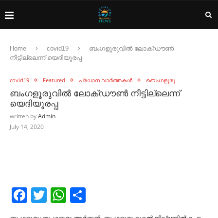
Home
covid19
ബംഗളൂരുവില്‍ ലോക്​ഡൗണ്‍
നീട്ടില്ലെന്ന് യെദിയൂരപ്പ
covid19
Featured
പ്രധാന വാർത്തകൾ
ബെംഗളൂരു
ബംഗളൂരുവില്‍ ലോക്​ഡൗണ്‍ നീട്ടില്ലെന്ന്
യെദിയൂരപ്പ
written by
Admin
July 14, 2020
Facebook
Twitter
WhatsApp
Share