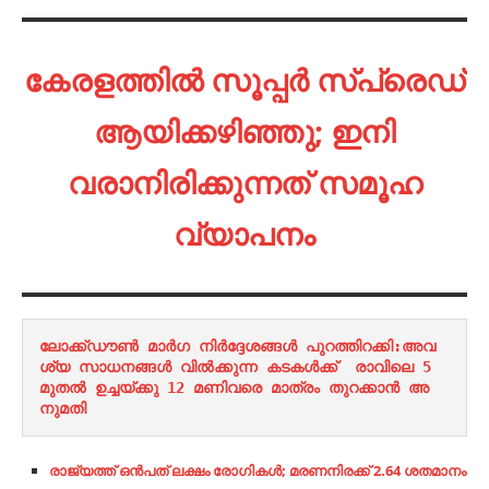
കേരളത്തിൽ സൂപ്പർ സ്‌പ്രെഡ്
ആയിക്കഴിഞ്ഞു; ഇനി
വരാനിരിക്കുന്നത് സമൂഹ
വ്യാപനം
ലോക്ക്ഡൗൺ മാർഗ നിർദ്ദേശങ്ങൾ പുറത്തിറക്കി:അവ
ശ്യ സാധനങ്ങൾ വിൽക്കുന്ന കടകൾക്ക്  രാവിലെ 5 
മുതൽ ഉച്ചയ്‌ക്കു 12 മണിവരെ മാത്രം തുറക്കാൻ അ
നുമതി
രാജ്യത്ത്‌ ഒൻപത് ലക്ഷം രോ​ഗികള്‍; മരണനിരക്ക്‌ 2.64 ശതമാനം‌