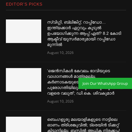
EDITOR’S PICKS
സ്വിഗ്ഗി, ബ്ലിങ്കിറ്റ്, റാപ്പിഡോ…
ഇന്ത്യക്കാര്‍ ഏറ്റവും കൂടുല്‍
ഉപയോഗിക്കുന്ന ആപ്പ് ഏത്? 8.2 കോടി
ആക്ടീവ് യൂസര്‍മാരുമായി റാപ്പിഡോ
മുന്നില്‍
August 10, 2026
‘ജെൻസികള്‍ കേവലം ഭാവിയുടെ
വാഗ്ദാനങ്ങള്‍ മാത്രമല്ല,
കര്‍ണാടകയുടെ വളര്‍ച്ചയിലും
Join Our WhatsApp Group
പുരോഗതിയിലും യുവതലമുറയുടെ പങ്ക്
വളരെ വലുത്’; ഡി.കെ. ശിവകുമാര്‍
August 10, 2026
ബെംഗളൂരു മലയാളികളുടെ നാട്ടിലെ
ഓണം ത്രിശങ്കുവില്‍; ട്രെയിൻ ടിക്കറ്റ്
കിട്ടാനില്ല, ബസില്‍ അധിക നിരക്കും!