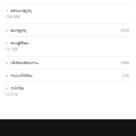
ബെംഗളൂരു
(14,286)
മംഗളുരു
(523)
രാഷ്ട്രീയം
(1,130)
വിദ്യാഭ്യാസം
(566)
സാഹിത്യം
(33)
സിനിമ
(1,513)