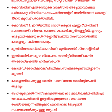
മുന്നറിയിപ്പുമായി ബംഗളുരു സിറ്റി പോലീസ് കമ്മീഷണർ
കൊവിഡിന് എതിരെയുള്ള വാക്‌സിൻ അടുത്തവർഷമെ
ലഭ്യമാകൂ; വിദഗ്ധ സംഘം പാർലമെന്ററി സമിതിയോട്; ഓഗസ്റ്റ്
15നെ കുറിച്ച് പരാമർശമില്ല
കൊവിഡ് 19: ഇന്ത്യയില്‍ രോഗികളുടെ എണ്ണം 7ല്‍ നിന്ന് 8
ലക്ഷമായത് 3 ദിവസം കൊണ്ട്, 24 മണിക്കൂറിനുള്ളിൽ ഏറ്റവും
കൂടുതൽ കേസുകൾ റിപ്പോർട്ട് ചെയ്ത സംസ്ഥാനങ്ങളിൽ
കേരളവും , കർണാടകയും
മൂന്ന് ജീവനക്കാര്‍ക്ക് കൊവിഡ് ; മുഖ്യമന്ത്രി ക്വാറന്റീനില്‍
ഇന്ത്യയിൽ സമൂഹ വ്യാപനം നടന്നിട്ടില്ലെന്ന് കേന്ദ്ര
ആരോഗ്യ മന്ത്രി ഹർഷവർധൻ
കോവിഡ് രോഗികള്‍ക്ക് പ്രതീക്ഷ :സിപ്ല മരുന്ന് ഉത്പ്പാദനം
തുടങ്ങി
കേരളത്തിലേക്കുള്ള യാത്ര :പാസ് വേണ്ട രെജിസ്ട്രേഷൻ
തുടരും
ബംഗളുരുവിൽ നിന്ന് കേരളത്തിലേക്കോ അല്ലെങ്കിൽ തിരിച്ചോ
യാത്ര ചെയ്യാൻ ഉദ്ദേശിക്കുന്നുണ്ടോ ? അപ്ലൈ
ചെയ്യേണ്ടുന്ന ലിങ്കുകൾ ഏതൊക്കെ ?മുഴുവൻ
സംശയങ്ങൾക്കും ഉള്ള മറുപടി