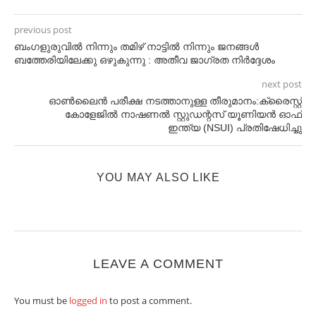
previous post
ബംഗളുരുവിൽ നിന്നും തമിഴ് നാട്ടിൽ നിന്നും ജനങ്ങൾ
ബത്തേരിയിലേക്കു ഒഴുകുന്നു : അതീവ ജാഗ്രത നിർദ്ദേശം
next post
ഓൺലൈൻ പരീക്ഷ നടത്താനുള്ള തീരുമാനം:ക്രൈസ്റ്റ്
കോളേജിൽ നാഷണൽ സ്റ്റുഡന്റസ് യൂണിയൻ ഓഫ്
ഇന്ത്യ (NSUI) പ്രതിഷേധിച്ചു
YOU MAY ALSO LIKE
LEAVE A COMMENT
You must be
logged in
to post a comment.