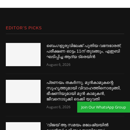
EDITOR’S PICKS
ബെംഗളൂരുവിലേക്ക് പുതിയ വന്ദേഭാരത്;
പരീക്ഷണ ഓട്ടം 11ന് തുടങ്ങും, എഇബി
ഘടിപ്പിച്ച ആദ്യ ട്രെയിന്‍
August 6, 2026
പ്രണയം തകര്‍ന്നു, മുൻകാമുകന്റെ
സുഹൃത്തുമായി വിവാഹത്തിനൊരുങ്ങി,
ഭീഷണിയുമായി മുൻ കാമുകൻ,
ജീവനൊടുക്കി ടെക്കി യുവതി
Join Our WhatsApp Group
August 6, 2026
‘വിജയ് ആ സമയം മലേഷ്യയില്‍