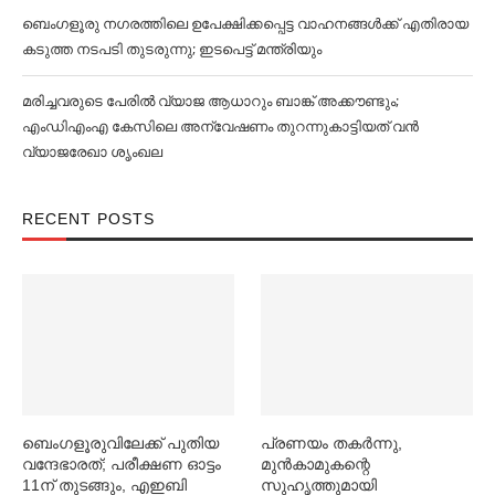
ബെംഗളൂരു നഗരത്തിലെ ഉപേക്ഷിക്കപ്പെട്ട വാഹനങ്ങള്‍ക്ക് എതിരായ
കടുത്ത നടപടി തുടരുന്നു; ഇടപെട്ട് മന്ത്രിയും
മരിച്ചവരുടെ പേരിൽ വ്യാജ ആധാറും ബാങ്ക് അക്കൗണ്ടും;
എംഡിഎംഎ കേസിലെ അന്വേഷണം തുറന്നുകാട്ടിയത് വൻ
വ്യാജരേഖാ ശൃംഖല
RECENT POSTS
ബെംഗളൂരുവിലേക്ക് പുതിയ
പ്രണയം തകര്‍ന്നു,
വന്ദേഭാരത്; പരീക്ഷണ ഓട്ടം
മുൻകാമുകന്റെ
11ന് തുടങ്ങും, എഇബി
സുഹൃത്തുമായി