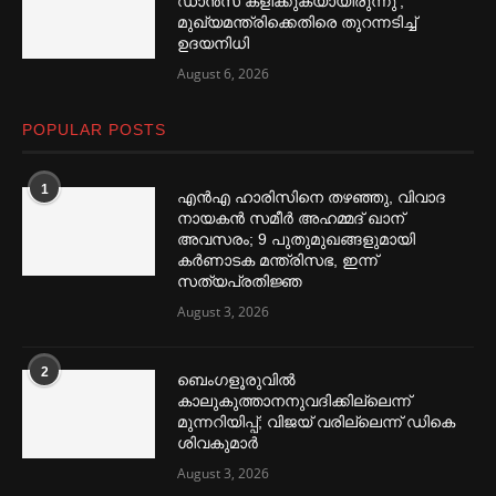
ഡാൻസ് കളിക്കുകയായിരുന്നു’,
മുഖ്യമന്ത്രിക്കെതിരെ തുറന്നടിച്ച്‌
ഉദയനിധി
August 6, 2026
POPULAR POSTS
1
എൻഎ ഹാരിസിനെ തഴ‌‍ഞ്ഞു, വിവാദ
നായകൻ സമീര്‍ അഹമ്മദ് ഖാന്
അവസരം; 9 പുതുമുഖങ്ങളുമായി
കര്‍ണാടക മന്ത്രിസഭ, ഇന്ന്
സത്യപ്രതിജ്ഞ
August 3, 2026
2
ബെംഗളൂരുവില്‍
കാലുകുത്താനനുവദിക്കില്ലെന്ന്
മുന്നറിയിപ്പ്; വിജയ് വരില്ലെന്ന് ഡികെ
ശിവകുമാര്‍
August 3, 2026