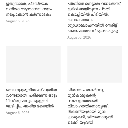
ഋതുതാരെ; പ്രത്യേക
പ്രവീൺ നെട്ടാരു വധക്കേസ്;
വനിതാ ആരോഗ്യ നയം
ഒളിവിലായിരുന്ന പ്രതി
നടപ്പാക്കാൻ കര്‍ണാടകം
കൊച്ചിയിൽ പിടിയിൽ,
കൊലപാതക
August 6, 2026
ഗൂഢാലോചനയിൽ നേരിട്ട്
പങ്കെടുത്തെന്ന് എൻഐഎ
August 6, 2026
ബെംഗളൂരുവിലേക്ക് പുതിയ
പ്രണയം തകര്‍ന്നു,
വന്ദേഭാരത്; പരീക്ഷണ ഓട്ടം
മുൻകാമുകന്റെ
11ന് തുടങ്ങും, എഇബി
സുഹൃത്തുമായി
ഘടിപ്പിച്ച ആദ്യ ട്രെയിന്‍
വിവാഹത്തിനൊരുങ്ങി,
ഭീഷണിയുമായി മുൻ
August 6, 2026
കാമുകൻ, ജീവനൊടുക്കി
ടെക്കി യുവതി