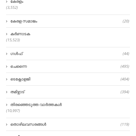
കേരളം
(3,552)
കേരള സമാജം
(20)
കർണാടക
(15,523)
ഗൾഫ്
(44)
ചെന്നൈ
(495)
ടെക്നോളജി
(404)
തമിഴ്നാട്
(394)
തിരഞ്ഞെടുത്ത വാർത്തകൾ
(10,997)
തൊഴിലവസരങ്ങൾ
(119)