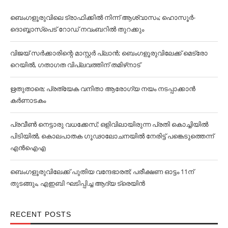
ബെംഗളൂരുവിലെ ട്രാഫിക്കില്‍ നിന്ന് ആശ്വാസം; ഹൊസൂര്‍-
ദൊബ്ബാസ്പെട് റോഡ് നവംബറില്‍ തുറക്കും
വിജയ് സര്‍ക്കാരിന്റെ മാസ്റ്റര്‍ പ്ലാന്‍; ബെംഗളൂരുവിലേക്ക് മെട്രോ
റെയില്‍, ഗതാഗത വിപ്ലവത്തിന് തമിഴ്‌നാട്
ഋതുതാരെ; പ്രത്യേക വനിതാ ആരോഗ്യ നയം നടപ്പാക്കാൻ
കര്‍ണാടകം
പ്രവീൺ നെട്ടാരു വധക്കേസ്; ഒളിവിലായിരുന്ന പ്രതി കൊച്ചിയിൽ
പിടിയിൽ, കൊലപാതക ഗൂഢാലോചനയിൽ നേരിട്ട് പങ്കെടുത്തെന്ന്
എൻഐഎ
ബെംഗളൂരുവിലേക്ക് പുതിയ വന്ദേഭാരത്; പരീക്ഷണ ഓട്ടം 11ന്
തുടങ്ങും, എഇബി ഘടിപ്പിച്ച ആദ്യ ട്രെയിന്‍
RECENT POSTS