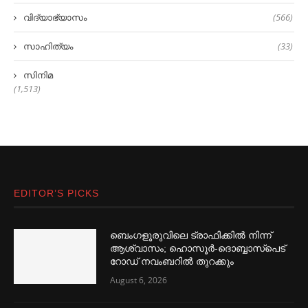
വിദ്യാഭ്യാസം
(566)
സാഹിത്യം
(33)
സിനിമ
(1,513)
EDITOR’S PICKS
ബെംഗളൂരുവിലെ ട്രാഫിക്കില്‍ നിന്ന്
ആശ്വാസം; ഹൊസൂര്‍-ദൊബ്ബാസ്പെട്
റോഡ് നവംബറില്‍ തുറക്കും
August 6, 2026