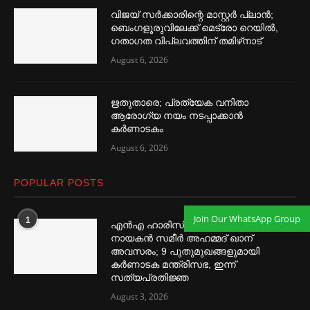
വിജയ് സര്‍ക്കാരിന്റെ മാസ്റ്റര്‍ പ്ലാന്‍;
ബെംഗളൂരുവിലേക്ക് മെട്രോ റെയില്‍,
ഗതാഗത വിപ്ലവത്തിന് തമിഴ്‌നാട്
August 6, 2026
ഋതുതാരെ; പ്രത്യേക വനിതാ
ആരോഗ്യ നയം നടപ്പാക്കാൻ
കര്‍ണാടകം
August 6, 2026
POPULAR POSTS
Join Our WhatsApp Group
1
എൻഎ ഹാരിസിനെ തഴ‌‍ഞ്ഞു, വിവാദ
നായകൻ സമീര്‍ അഹമ്മദ് ഖാന്
അവസരം; 9 പുതുമുഖങ്ങളുമായി
കര്‍ണാടക മന്ത്രിസഭ, ഇന്ന്
സത്യപ്രതിജ്ഞ
August 3, 2026