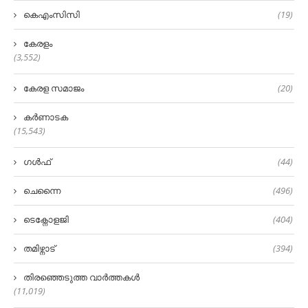
കെഎംസിസി
(19)
കേരളം
(3,552)
കേരള സമാജം
(20)
കർണാടക
(15,543)
ഗൾഫ്
(44)
ചെന്നൈ
(496)
ടെക്നോളജി
(404)
തമിഴ്നാട്
(394)
തിരഞ്ഞെടുത്ത വാർത്തകൾ
(11,019)