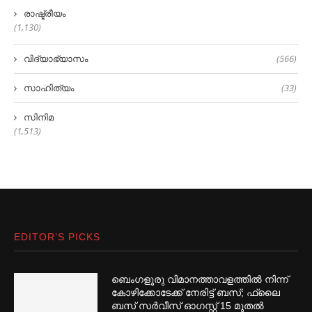
രാഷ്ട്രീയം
(1,130)
വിദ്യാഭ്യാസം
(566)
സാഹിത്യം
(33)
സിനിമ
(1,513)
EDITOR’S PICKS
ബെംഗളൂരു വിമാനത്താവളത്തില്‍ നിന്ന്
കോഴിക്കോടേക്ക് നേരിട്ട് ബസ്; ഫ്ലൈ
ബസ് സര്‍വീസ് ഓഗസ്റ്റ് 15 മുതല്‍