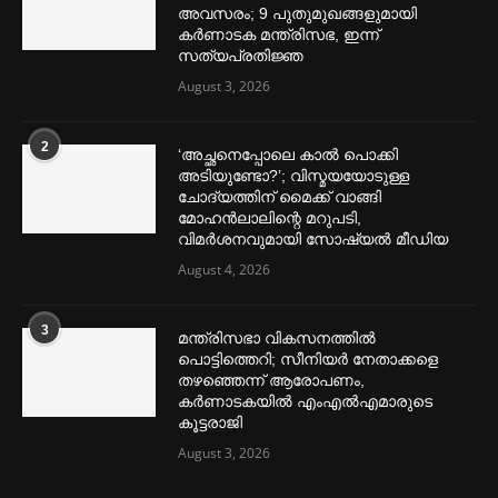
അവസരം; 9 പുതുമുഖങ്ങളുമായി
കര്‍ണാടക മന്ത്രിസഭ, ഇന്ന്
സത്യപ്രതിജ്ഞ
August 3, 2026
2
‘അച്ഛനെപ്പോലെ കാല്‍ പൊക്കി
അടിയുണ്ടോ?’; വിസ്മയയോടുള്ള
ചോദ്യത്തിന് മൈക്ക് വാങ്ങി
മോഹൻലാലിന്റെ മറുപടി,
വിമര്‍ശനവുമായി സോഷ്യല്‍ മീഡിയ
August 4, 2026
3
മന്ത്രിസഭാ വികസനത്തിൽ
പൊട്ടിത്തെറി; സീനിയർ നേതാക്കളെ
തഴഞ്ഞെന്ന് ആരോപണം,
കർണാടകയിൽ എംഎൽഎമാരുടെ
കൂട്ടരാജി
August 3, 2026
മെന്‍സ്ട്രല്‍ കപ്പുകള്‍ ഏറ്റവും വില കുറവിൽ ലഭിക്കാൻ ഈ
ലിങ്കിൽ ക്ലിക്ക് ചെയ്യുക