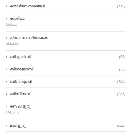
തൊഴിലവസരങ്ങൾ
(119)
ദേശീയം
(3,055)
പ്രധാന വാർത്തകൾ
(23,250)
ബിഎംടിസി
(95)
ബിഗ്‌ബോസ്
(35)
ബിബിഎംപി
(165)
ബിസിനസ്
(286)
ബെംഗളൂരു
(14,277)
മംഗളുരു
(523)