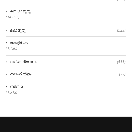
ബെംഗളൂരു
(14,257)
മംഗളുരു
(523)
രാഷ്ട്രീയം
(1,130)
വിദ്യാഭ്യാസം
(566)
സാഹിത്യം
(33)
സിനിമ
(1,513)