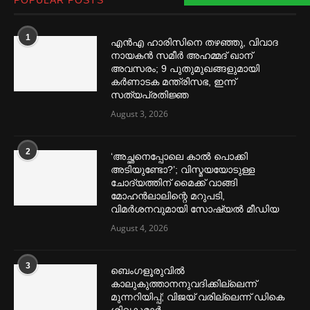
POPULAR POSTS
1
എൻഎ ഹാരിസിനെ തഴ‌‍ഞ്ഞു, വിവാദ
നായകൻ സമീര്‍ അഹമ്മദ് ഖാന്
അവസരം; 9 പുതുമുഖങ്ങളുമായി
കര്‍ണാടക മന്ത്രിസഭ, ഇന്ന്
സത്യപ്രതിജ്ഞ
August 3, 2026
2
‘അച്ഛനെപ്പോലെ കാല്‍ പൊക്കി
അടിയുണ്ടോ?’; വിസ്മയയോടുള്ള
ചോദ്യത്തിന് മൈക്ക് വാങ്ങി
മോഹൻലാലിന്റെ മറുപടി,
വിമര്‍ശനവുമായി സോഷ്യല്‍ മീഡിയ
August 4, 2026
3
ബെംഗളൂരുവില്‍
കാലുകുത്താനനുവദിക്കില്ലെന്ന്
മുന്നറിയിപ്പ്; വിജയ് വരില്ലെന്ന് ഡികെ