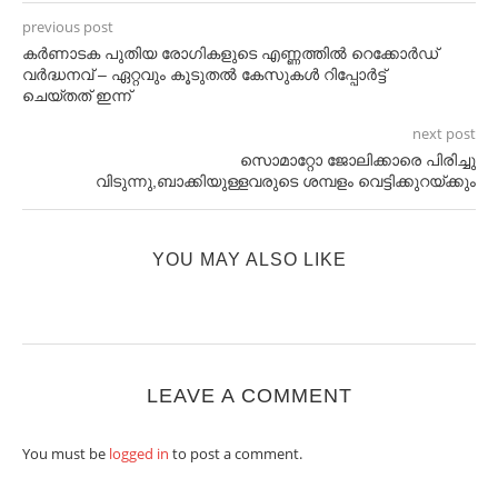
previous post
കർണാടക പുതിയ രോഗികളുടെ എണ്ണത്തിൽ റെക്കോർഡ്
വർദ്ധനവ് – ഏറ്റവും കൂടുതൽ കേസുകൾ റിപ്പോർട്ട്
ചെയ്തത് ഇന്ന്
next post
സൊമാറ്റോ ജോലിക്കാരെ പിരിച്ചു
വിടുന്നു,ബാക്കിയുള്ളവരുടെ ശമ്പളം വെട്ടിക്കുറയ്ക്കും
YOU MAY ALSO LIKE
LEAVE A COMMENT
You must be
logged in
to post a comment.