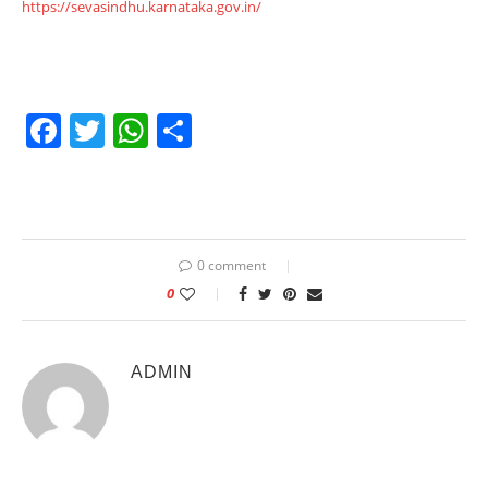
https://sevasindhu.karnataka.gov.in/
Facebook
Twitter
WhatsApp
Share
0 comment
0
ADMIN