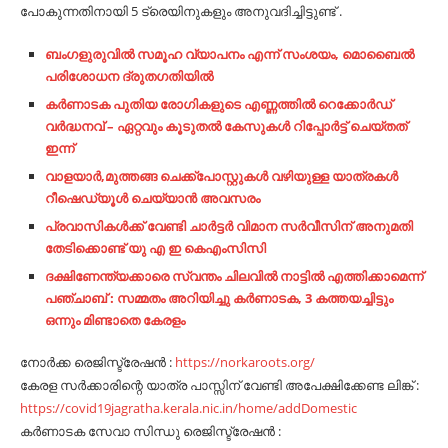
പോകുന്നതിനായി 5 ട്രെയിനുകളും അനുവദിച്ചിട്ടുണ്ട് .
ബംഗളുരുവിൽ സമൂഹ വ്യാപനം എന്ന് സംശയം, മൊബൈൽ
പരിശോധന ദ്രുതഗതിയിൽ
കർണാടക പുതിയ രോഗികളുടെ എണ്ണത്തിൽ റെക്കോർഡ്
വർദ്ധനവ് – ഏറ്റവും കൂടുതൽ കേസുകൾ റിപ്പോർട്ട് ചെയ്തത്
ഇന്ന്
വാളയാർ,മുത്തങ്ങ ചെക്ക്പോസ്റ്റുകൾ വഴിയുള്ള യാത്രകൾ
റീഷെഡ്യൂൾ ചെയ്യാൻ അവസരം
പ്രവാസികള്‍ക്ക് വേണ്ടി ചാര്‍ട്ടര്‍ വിമാന സര്‍വീസിന് അനുമതി
തേടിക്കൊണ്ട് യു എ ഇ കെഎംസിസി
ദക്ഷിണേന്ത്യക്കാരെ സ്വന്തം ചിലവിൽ നാട്ടിൽ എത്തിക്കാമെന്ന്
പഞ്ചാബ് : സമ്മതം അറിയിച്ചു കർണാടക, 3 കത്തയച്ചിട്ടും
ഒന്നും മിണ്ടാതെ കേരളം
നോർക്ക രെജിസ്ട്രേഷൻ :
https://norkaroots.org/
കേരള സർക്കാരിന്റെ യാത്ര പാസ്സിന് വേണ്ടി അപേക്ഷിക്കേണ്ട ലിങ്ക് :
https://covid19jagratha.kerala.nic.in/home/addDomestic
കർണാടക സേവാ സിന്ധു രെജിസ്ട്രേഷൻ :