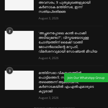
അവസരം; 9 പുതുമുഖങ്ങളുമായി
കര്‍ണാടക മന്ത്രിസഭ, ഇന്ന്
സത്യപ്രതിജ്ഞ
August 3, 2026
2
‘അച്ഛനെപ്പോലെ കാല്‍ പൊക്കി
അടിയുണ്ടോ?’; വിസ്മയയോടുള്ള
ചോദ്യത്തിന് മൈക്ക് വാങ്ങി
മോഹൻലാലിന്റെ മറുപടി,
വിമര്‍ശനവുമായി സോഷ്യല്‍ മീഡിയ
August 4, 2026
3
മന്ത്രിസഭാ വികസനത്തിൽ
Join Our WhatsApp Group
പൊട്ടിത്തെറി; സീനിയർ നേതാക്കളെ
തഴഞ്ഞെന്ന് ആരോപണം,
കർണാടകയിൽ എംഎൽഎമാരുടെ
കൂട്ടരാജി
August 3, 2026
മെന്‍സ്ട്രല്‍ കപ്പുകള്‍ ഏറ്റവും വില കുറവിൽ ലഭിക്കാൻ ഈ
ലിങ്കിൽ ക്ലിക്ക് ചെയ്യുക