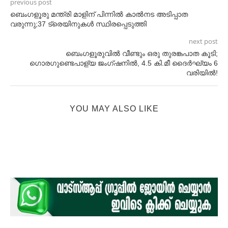
previous post
ബെംഗളൂരു മന്ത്രി മാളിന് പിന്നില്‍ കാല്‍നട അടിപ്പാത
വരുന്നു;37 ട്രെയിനുകള്‍ സ്ഥിരപ്പെടുത്തി
next post
ബെംഗളൂരുവില്‍ വീണ്ടും ഒരു തുരങ്കപാത കൂടി;
ഗൊരഗുണ്ടെപാള്യ ജംഗ്ഷനില്‍, 4.5 കി.മീ ദൈര്‍ഘ്യം 6
വരിയില്‍!
YOU MAY ALSO LIKE