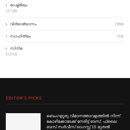
രാഷ്ട്രീയം
(1,130)
വിദ്യാഭ്യാസം
(566)
സാഹിത്യം
(33)
സിനിമ
(1,513)
EDITOR’S PICKS
ബെംഗളൂരു വിമാനത്താവളത്തില്‍ നിന്ന്
കോഴിക്കോടേക്ക് നേരിട്ട് ബസ്; ഫ്ലൈ
ബസ് സര്‍വീസ് ഓഗസ്റ്റ് 15 മുതല്‍