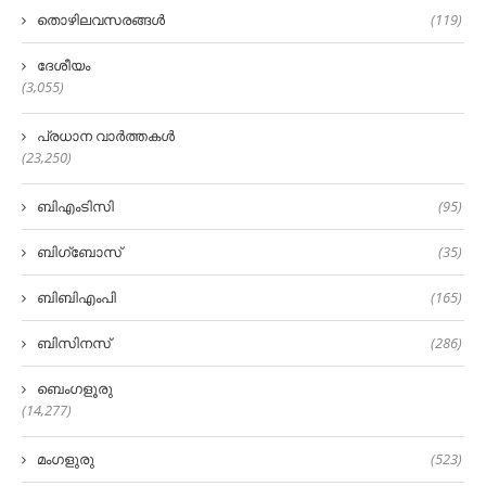
തൊഴിലവസരങ്ങൾ
(119)
ദേശീയം
(3,055)
പ്രധാന വാർത്തകൾ
(23,250)
ബിഎംടിസി
(95)
ബിഗ്‌ബോസ്
(35)
ബിബിഎംപി
(165)
ബിസിനസ്
(286)
ബെംഗളൂരു
(14,277)
മംഗളുരു
(523)