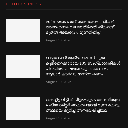
EDITOR’S PICKS
കര്‍ണാടക ബന്ദ്; കര്‍ണാടക-തമിഴ്നാട്
അത്തിബെല്ലെ അതിര്‍ത്തി തിങ്കളാഴ്ച
മുതല്‍ അടക്കും?, മുന്നറിയിപ്പ്
August 10, 2026
ഓപ്പറേഷൻ മുക്ത: അനധികൃത
കുടിയേറ്റക്കാരായ 105 ബംഗ്ലാദേശികള്‍
പിടിയില്‍; പലരുടെയും കൈവശം
ആധാര്‍ കാര്‍ഡ്, അന്വേഷണം
August 10, 2026
അടച്ചിട്ട വീട്ടില്‍ വീട്ടമ്മയുടെ അസ്ഥികൂടം;
4 കിലോമീറ്റര്‍ അകലെയായിരുന്ന മകളും
അമ്മയെ കുറിച്ച്‌ അന്വേഷിച്ചില്ല
August 10, 2026