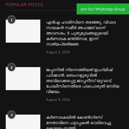
POPULAR POSTS
Join Our WhatsApp Group
1
എൻഎ ഹാരിസിനെ തഴ‌‍ഞ്ഞു, വിവാദ
നായകൻ സമീര്‍ അഹമ്മദ് ഖാന്
അവസരം; 9 പുതുമുഖങ്ങളുമായി
കര്‍ണാടക മന്ത്രിസഭ, ഇന്ന്
സത്യപ്രതിജ്ഞ
August 3, 2026
2
ജപ്പാനില്‍ നിന്നെത്തിയത് ഇംഗ്ലീഷ്
പഠിക്കാൻ; ബെംഗളൂരുവില്‍
തടവിലാക്കപ്പെട്ട ജാപ്പനീസ് യുവാവ്;
പോലീസിനെതിരെ പടപൊരുതി നേടിയ
വിജയം
August 9, 2026
3
കര്‍ണാടകയില്‍ കോണ്‍ഗ്രസ്
നേതാവിനെ പട്ടാപ്പകല്‍ വെടിവെച്ചു
കൊലപ്പെടുത്തി