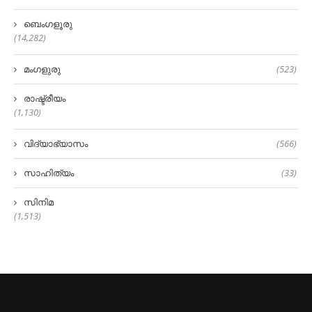
ബെംഗളൂരു
(14,282)
മംഗളുരു
(523)
രാഷ്ട്രീയം
(1,130)
വിദ്യാഭ്യാസം
(566)
സാഹിത്യം
(33)
സിനിമ
(1,513)