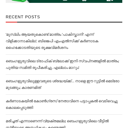
RECENT POSTS
‘മുസ്‌ലിം ആയതുകൊണ്ട് മാത്രം ‘പാകിസ്താനി’ എന്ന്
വിളിക്കാനാകില്ല’; ബിജെപി എംഎല്‍സിക്ക് കര്‍ണാടക
ഹൈക്കോടതിയുടെ രൂക്ഷവിമര്‍ശനം
ബെംഗളൂരുവിലെ ട്രാഫിക് ബ്ലോക്ക് ഇനി സ്വപ്‌നങ്ങളില്‍ മാത്രം;
പുതിയ സമിതി രൂപീകരിച്ചു, എല്ലാം മാറും!
ബെംഗളൂരുവിലുള്ളവരുടെ ശ്രദ്ധയ്ക്ക്… നാളെ ഈ റൂട്ടില്‍ മെട്രോ
മുടങ്ങും; കാരണമിത്
കര്‍ണാടകയില്‍ കോണ്‍ഗ്രസ് നേതാവിനെ പട്ടാപ്പകല്‍ വെടിവെച്ചു
കൊലപ്പെടുത്തി
മരിച്ചത് എന്നാണെന്ന് വ്യക്തമല്ല; ബെംഗളൂരുവിലെ വീട്ടില്‍
സ്ത്രീയുടെ അസ്ഥികൂടം കണ്ടെത്തി