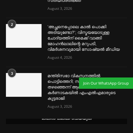
സത്യപ്രതിജ്ഞ
August 3, 2026
2
‘അച്ഛനെപ്പോലെ കാല്‍ പൊക്കി
അടിയുണ്ടോ?’; വിസ്മയയോടുള്ള
ചോദ്യത്തിന് മൈക്ക് വാങ്ങി
മോഹൻലാലിന്റെ മറുപടി,
വിമര്‍ശനവുമായി സോഷ്യല്‍ മീഡിയ
August 4, 2026
3
മന്ത്രിസഭാ വികസനത്തിൽ
പൊട്ടിത്തെറി; സീനിയർ നേതാക്കളെ
Join Our WhatsApp Group
തഴഞ്ഞെന്ന് ആരോപണം,
കർണാടകയിൽ എംഎൽഎമാരുടെ
കൂട്ടരാജി
August 3, 2026
മെന്‍സ്ട്രല്‍ കപ്പുകള്‍ ഏറ്റവും വില കുറവിൽ ലഭിക്കാൻ ഈ
ലിങ്കിൽ ക്ലിക്ക് ചെയ്യുക