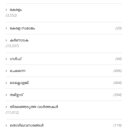
കേരളം
(3,552)
കേരള സമാജം
(20)
കർണാടക
(15,537)
ഗൾഫ്
(44)
ചെന്നൈ
(496)
ടെക്നോളജി
(404)
തമിഴ്നാട്
(394)
തിരഞ്ഞെടുത്ത വാർത്തകൾ
(11,012)
തൊഴിലവസരങ്ങൾ
(119)