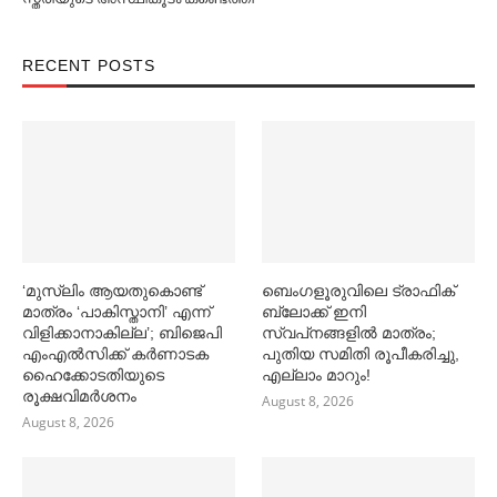
RECENT POSTS
‘മുസ്‌ലിം ആയതുകൊണ്ട്
ബെംഗളൂരുവിലെ ട്രാഫിക്
മാത്രം ‘പാകിസ്താനി’ എന്ന്
ബ്ലോക്ക് ഇനി
വിളിക്കാനാകില്ല’; ബിജെപി
സ്വപ്‌നങ്ങളില്‍ മാത്രം;
എംഎല്‍സിക്ക് കര്‍ണാടക
പുതിയ സമിതി രൂപീകരിച്ചു,
ഹൈക്കോടതിയുടെ
എല്ലാം മാറും!
രൂക്ഷവിമര്‍ശനം
August 8, 2026
August 8, 2026