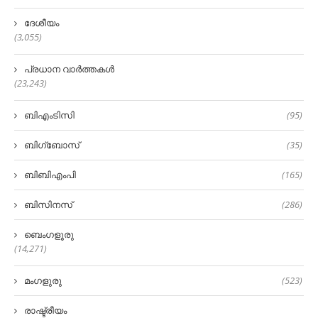
ദേശീയം
(3,055)
പ്രധാന വാർത്തകൾ
(23,243)
ബിഎംടിസി
(95)
ബിഗ്‌ബോസ്
(35)
ബിബിഎംപി
(165)
ബിസിനസ്
(286)
ബെംഗളൂരു
(14,271)
മംഗളുരു
(523)
രാഷ്ട്രീയം