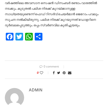
വർഷത്തിലെ അവസാന സെഷൻ ഡിസംബർ രണ്ടാം വാരത്തില്‍
നടക്കും. കൂടുതല്‍ പലിശ നിരക്ക് കുറയ്ക്കാനുള്ള
സാധ്യതയുണ്ടെന്ന് ഫെഡ് റിസര്‍വ് ചെയര്‍മാന്‍ ജെറോം പവലും
സൂചന നല്‍കിയിരുന്നു. പലിശ നിരക്ക് കുറയുന്നത് ഡോളറിനെ
ദുര്‍ബലപ്പെടുത്തും. ഒപ്പം സ്വര്‍ണവില കുതിച്ചുയരും.
Facebook
Twitter
WhatsApp
Share
0 comment
0
ADMIN