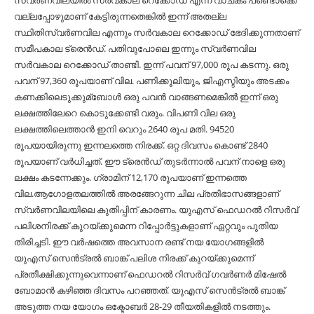
സ്വര്‍ണവിലയില്‍ സര്‍വകാല റെക്കോഡ് എന്ന വാചകം പണ്ടൊക്കെ
വല്ലപ്പോഴുമാണ് കേട്ടിരുന്നതെങ്കില്‍ ഇന്ന് അതല്ല
സ്ഥിതിസ്വര്‍ണവില എന്നും സര്‍വകാല റെക്കോഡ് ഭേദിക്കുന്നതാണ്
സമീപകാല ട്രെന്‍ഡ്. പതിവുപോലെ ഇന്നും സ്വര്‍ണവില
സര്‍വകാല റെക്കോഡ് താണ്ടി. ഇന്ന് പവന് 97,000 രൂപ കടന്നു. ഒരു
പവന് 97,360 രൂപയാണ് വില. പണിക്കൂലിയും, ജിഎസ്ടിയും അടക്കം
കണക്കിലെടുക്കുമ്ബോള്‍ ഒരു പവന്‍ വാങ്ങണമെങ്കില്‍ ഇന്ന് ഒരു
ലക്ഷത്തിലേറെ കൊടുക്കേണ്ടി വരും. വിപണി വില ഒരു
ലക്ഷത്തിലെത്താന്‍ ഇനി വെറും 2640 രൂപ മതി. 94520
രൂപയായിരുന്നു ഇന്നലത്തെ നിരക്ക്. ഒറ്റ ദിവസം കൊണ്ട് 2840
രൂപയാണ് വര്‍ധിച്ചത്. ഈ ട്രെന്‍ഡ് തുടര്‍ന്നാല്‍ പവന് നാളെ ഒരു
ലക്ഷം കടന്നേക്കും. ഗ്രാമിന് 12,170 രൂപയാണ് ഇന്നത്തെ
വില.ആഗോളതലത്തില്‍ അരങ്ങേറുന്ന ചില പ്രതിഭാസങ്ങളാണ്
സ്വര്‍ണവിലയിലെ കുതിപ്പിന് കാരണം. യുഎസ് ഫെഡറല്‍ റിസര്‍വ്
പലിശനിരക്ക് കുറയ്ക്കുമെന്ന റിപ്പോര്‍ട്ടുകളാണ് ഏറ്റവും പുതിയ
തിരിച്ചടി. ഈ വര്‍ഷത്തെ അവസാന രണ്ട് നയ യോഗങ്ങളില്‍
യുഎസ് സെൻട്രല്‍ ബാങ്ക് പലിശ നിരക്ക് കുറയ്ക്കുമെന്ന്
പ്രതീക്ഷിക്കുന്നുവെന്നാണ്‌ ഫെഡറല്‍ റിസർവ് ഗവർണർ മിഷേല്‍
ബോമാൻ കഴിഞ്ഞ ദിവസം പറഞ്ഞത്. യുഎസ് സെൻട്രല്‍ ബാങ്ക്
അടുത്ത നയ യോഗം ഒക്ടോബർ 28-29 തീയതികളില്‍ നടത്തും.