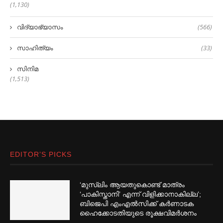
(1,130)
വിദ്യാഭ്യാസം
(566)
സാഹിത്യം
(33)
സിനിമ
(1,513)
EDITOR’S PICKS
‘മുസ്‌ലിം ആയതുകൊണ്ട് മാത്രം
‘പാകിസ്താനി’ എന്ന് വിളിക്കാനാകില്ല’;
ബിജെപി എംഎല്‍സിക്ക് കര്‍ണാടക
ഹൈക്കോടതിയുടെ രൂക്ഷവിമര്‍ശനം